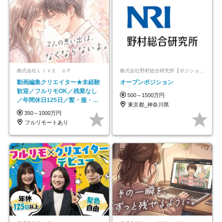
株式会社ＬＩＶＥ ＵＰ
株式会社野村総合研究所【ポジションマッチ登録】
動画編集クリエイター★未経験
オープンポジション
歓迎／フルリモOK／残業なし
500～1500万円
／年間休日125日／髪・服・ネ
東京都_神奈川県
イル自由／研修充実で安心
350～1000万円
フルリモートあり