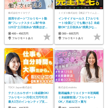
株式会社サイヨウブ
ミイダス株式会社【東証プライム上場パーソルグループ】
採用サポート*フルリモート勤
インサイドセールス【フルリモ
務*フレックスタイム制*年休
ート/全国どこでも働ける】未経
120日*土日祝休み*残業ほぼな
験OK*土日祝休み*残業少なめ*
し*育児中社員8割以上
在宅勤務手当あり
400～450万円
300～600万円
フルリモートあり
フルリモートあり
TDCX Japan株式会社
株式会社viralinks
テクニカルサポート/未経験OK/
動画編集クリエイター※初掲載
フルリモート/月収31万円可/月
｜未経験歓迎／フルリモート
最大3万のインセンティブ支給/
OK／月給32万＋賞与
平均年齢33歳
300～400万円
350～1500万円