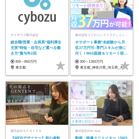
サイボウズ株式会社
株式会社コプロコンストラクション【東証プライム上場コプロ・ホールディングス子会社】
総合職/営業・企画系*福利厚生
※サポート事務*未経験から月
充実*時短・在宅など選べる働
収37万円可♪専門スキルが身に
き方*賞与年2回
付く！Web面接＆リモート研修
も充実♪/a
450～850万円
300～1350万円
東京都
東京都_神奈川県_埼玉県_大阪府_愛知県…
株式会社ＧＥＮＴＥＮ
株式会社One feat.
【WEBデザイナー】初⼼者歓
動画・映像クリエイター（SNS