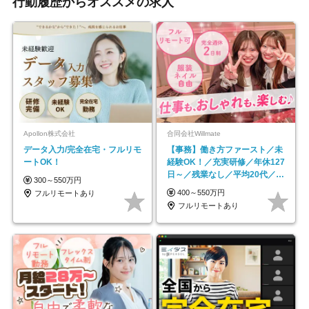
行動履歴からオススメの求人
Apollon株式会社
合同会社Willmate
データ入力/完全在宅・フルリモ
【事務】働き方ファースト／未
ートOK！
経験OK！／充実研修／年休127
日～／残業なし／平均20代／リ
300～550万円
モートOK
400～550万円
フルリモートあり
フルリモートあり