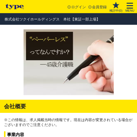
ログイン
会員登録
検討中(
0
)
MENU
株式会社ツクイホールディングス 本社【東証一部上場】
会社概要
※この情報は、求人掲載当時の情報です。現在は内容が変更されている場合が
ございますのでご注意ください。
事業内容