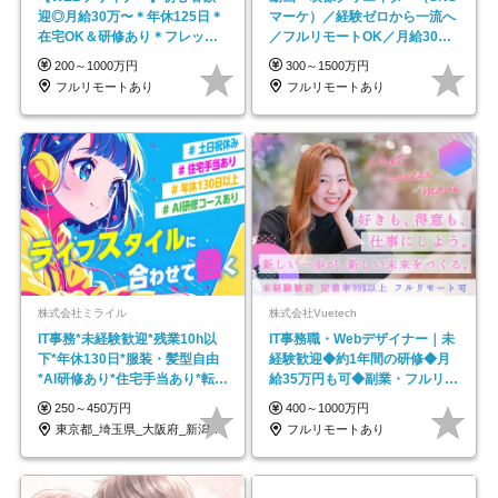
迎◎⽉給30万〜＊年休125⽇＊
マーケ）／経験ゼロから一流へ
在宅OK＆研修あり＊フレック
／フルリモートOK／月給30万
ス
円～／年休130日以上
200～1000万円
300～1500万円
フルリモートあり
フルリモートあり
株式会社ミライル
株式会社Vuetech
IT事務*未経験歓迎*残業10h以
IT事務職・Webデザイナー｜未
下*年休130日*服装・髪型自由
経験歓迎◆約1年間の研修◆月
*AI研修あり*住宅手当あり*転勤
給35万円も可◆副業・フルリモ
なし
ート可◆年休126日
250～450万円
400～1000万円
東京都_埼玉県_大阪府_新潟県_福岡県
フルリモートあり