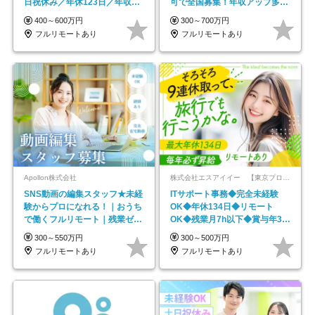
日祝休み／年休123日／年収
可で全国募集！年収アップ多数
600万円可
★年休最大130日★
400～600万円
300～700万円
フルリモートあり
フルリモートあり
Apollon株式会社
株式会社エスアイイー 【東京プロマーケット上場】
SNS動画の編集スタッフ★未経
ITサポート事務◆完全未経験
験からプロになれる！｜おうち
OK◆年休134日◆リモート
で働くフルリモート｜残業ゼロ
OK◆残業月7h以下◆賞与年3回
で18時退勤◎
◆5年目まで必ず昇給
300～550万円
300～500万円
フルリモートあり
フルリモートあり