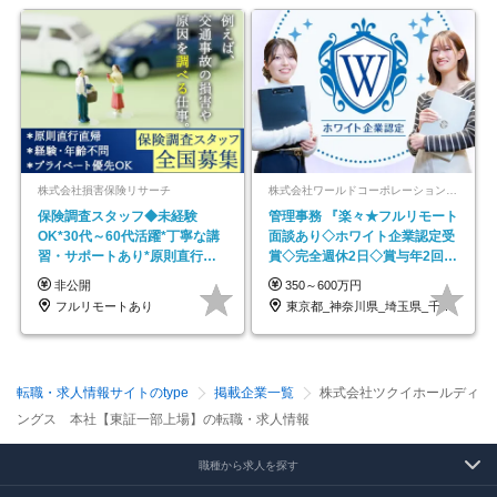
株式会社損害保険リサーチ
株式会社ワールドコーポレーション 採用事業部【上場グループ】
保険調査スタッフ◆未経験
管理事務 『楽々★フルリモート
OK*30代～60代活躍*丁寧な講
面談あり◇ホワイト企業認定受
習・サポートあり*原則直行直
賞◇完全週休2日◇賞与年2回
帰／全国募集・業務委託
/p13
非公開
350～600万円
フルリモートあり
東京都_神奈川県_埼玉県_千葉県_大阪府…
転職・求人情報サイトのtype
掲載企業一覧
株式会社ツクイホールディ
ングス 本社【東証一部上場】の転職・求人情報
職種から求人を探す