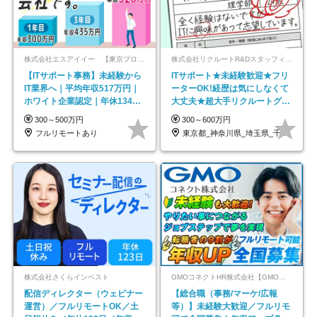
株式会社エスアイイー 【東京プロマーケット上場】
株式会社リクルートR&Dスタッフィング【リクルートグループ】
【ITサポート事務】未経験から
ITサポート★未経験歓迎★フリ
IT業界へ｜平均年収517万円｜
ーターOK!経歴は気にしなくて
ホワイト企業認定｜年休134日
大丈夫★超大手リクルートグル
｜リモートOK
ープの正社員/sg
300～500万円
300～600万円
フルリモートあり
東京都_神奈川県_埼玉県_千葉県_大阪府…
株式会社さくらインベスト
GMOコネクトHR株式会社【GMOインターネットグループ】
配信ディレクター（ウェビナー
【総合職（事務/マーケ/広報
運営）／フルリモートOK／土
等）】未経験大歓迎／フルリモ