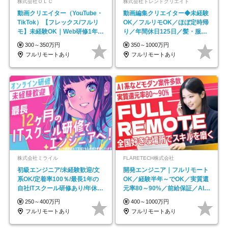
株式会社ＯＬＣ
株式会社トレンドクリエイト
動画クリエイター（YouTube・
動画編集クリエイター◆未経験
TikTok）【フレックス/フルリ
OK／フルリモOK／ほぼ定時帰
モ】未経験OK｜Web研修1年間
り／年間休日125日／髪・服・
｜副業OK
ネイル自由／副業OK
300～350万円
350～1000万円
フルリモートあり
フルリモートあり
株式会社ミライル
FLARETECH株式会社
初級エンジニア/未経験歓迎/文
開発エンジニア｜フルリモート
系OK/定着率100％/最長1年の
OK／経験半年～でOK／実質還
自社ITスクール研修あり/年休
元率80～90%／前給保証／AI系
130日
など最先端案件多数
250～400万円
400～1000万円
フルリモートあり
フルリモートあり