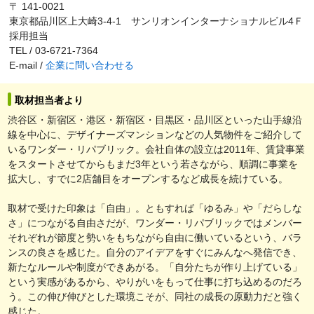
〒 141-0021
東京都品川区上大崎3-4-1 サンリオンインターナショナルビル4Ｆ
採用担当
TEL / 03-6721-7364
E-mail /
企業に問い合わせる
取材担当者より
渋谷区・新宿区・港区・新宿区・目黒区・品川区といった山手線沿
線を中心に、デザイナーズマンションなどの人気物件をご紹介して
いるワンダー・リパブリック。会社自体の設立は2011年、賃貸事業
をスタートさせてからもまだ3年という若さながら、順調に事業を
拡大し、すでに2店舗目をオープンするなど成長を続けている。
取材で受けた印象は「自由」。ともすれば「ゆるみ」や「だらしな
さ」につながる自由さだが、ワンダー・リパブリックではメンバー
それぞれが節度と勢いをもちながら自由に働いているという、バラ
ンスの良さを感じた。自分のアイデアをすぐにみんなへ発信でき、
新たなルールや制度ができあがる。「自分たちが作り上げている」
という実感があるから、やりがいをもって仕事に打ち込めるのだろ
う。この伸び伸びとした環境こそが、同社の成長の原動力だと強く
感じた。