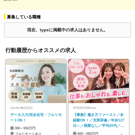
募集している職種
現在、typeに掲載中の求人はありません。
行動履歴からオススメの求人
Apollon株式会社
合同会社Willmate
データ入力/完全在宅・フルリモ
【事務】働き方ファースト／未
ートOK！
経験OK！／充実研修／年休127
日～／残業なし／平均20代／リ
300～550万円
モートOK
400～550万円
フルリモートあり