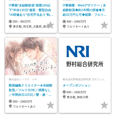
IT事務*未経験歓迎*残業10h以
IT事務職・Webデザイナー｜未
下*年休130日*服装・髪型自由
経験歓迎◆約1年間の研修◆月
*AI研修あり*住宅手当あり*転勤
給35万円も可◆副業・フルリモ
なし
ート可◆年休126日
250～450万円
400～1000万円
東京都_埼玉県_大阪府_新潟県_福岡県
フルリモートあり
株式会社ＬＩＶＥ ＵＰ
株式会社野村総合研究所【ポジションマッチ登録】
動画編集クリエイター★未経験
オープンポジション
歓迎／フルリモOK／残業なし
500～1500万円
／年間休日125日／髪・服・ネ
東京都_神奈川県
イル自由／研修充実で安心
350～1000万円
フルリモートあり