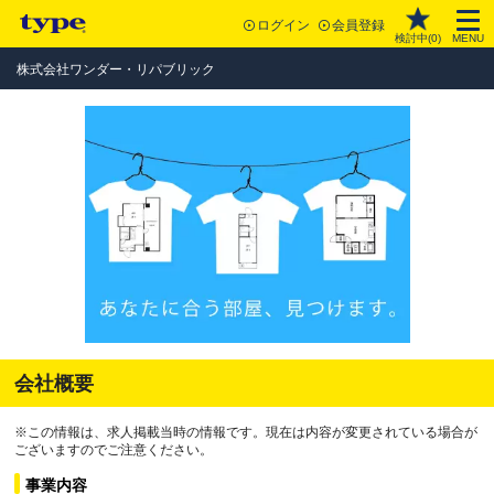
ログイン
会員登録
検討中(
0
)
MENU
株式会社ワンダー・リパブリック
会社概要
※この情報は、求人掲載当時の情報です。現在は内容が変更されている場合が
ございますのでご注意ください。
事業内容