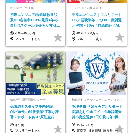
株式会社ミライル
FLARETECH株式会社
初級エンジニア/未経験歓迎/文
開発エンジニア｜フルリモート
系OK/定着率100％/最長1年の
OK／経験半年～でOK／実質還
自社ITスクール研修あり/年休
元率80～90%／前給保証／AI系
130日
など最先端案件多数
250～400万円
400～1000万円
フルリモートあり
フルリモートあり
株式会社損害保険リサーチ
株式会社ワールドコーポレーション 採用事業部【上場グループ】
保険調査スタッフ◆未経験
管理事務 『楽々★フルリモート
OK*30代～60代活躍*丁寧な講
面談あり◇ホワイト企業認定受
習・サポートあり*原則直行直
賞◇完全週休2日◇賞与年2回
帰／全国募集・業務委託
/p13
非公開
350～600万円
フルリモートあり
東京都_神奈川県_埼玉県_千葉県_大阪府…