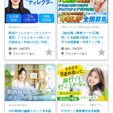
株式会社さくらインベスト
GMOコネクトHR株式会社【GMOインターネットグループ】
配信ディレクター（ウェビナー
【総合職（事務/マーケ/広報
運営）／フルリモートOK／土
等）】未経験大歓迎／フルリモ
日祝休み／年休123日／年収
可で全国募集！年収アップ多数
600万円可
★年休最大130日★
400～600万円
300～700万円
フルリモートあり
フルリモートあり
Apollon株式会社
株式会社エスアイイー 【東京プロマーケット上場】
SNS動画の編集スタッフ★未経
ITサポート事務◆完全未経験