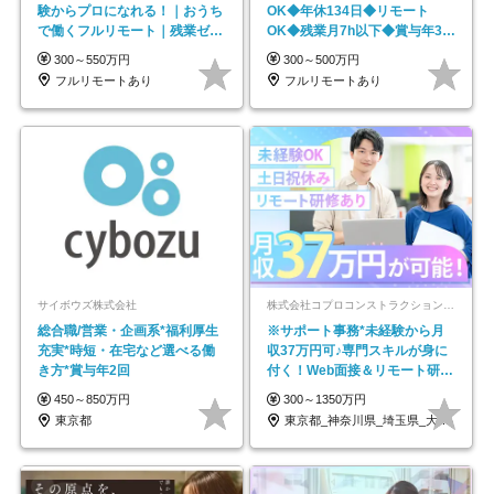
験からプロになれる！｜おうち
OK◆年休134日◆リモート
で働くフルリモート｜残業ゼロ
OK◆残業月7h以下◆賞与年3回
で18時退勤◎
◆5年目まで必ず昇給
300～550万円
300～500万円
フルリモートあり
フルリモートあり
サイボウズ株式会社
株式会社コプロコンストラクション【東証プライム上場コプロ・ホールディングス子会社】
総合職/営業・企画系*福利厚生
※サポート事務*未経験から月
充実*時短・在宅など選べる働
収37万円可♪専門スキルが身に
き方*賞与年2回
付く！Web面接＆リモート研修
も充実♪/a
450～850万円
300～1350万円
東京都
東京都_神奈川県_埼玉県_大阪府_愛知県…