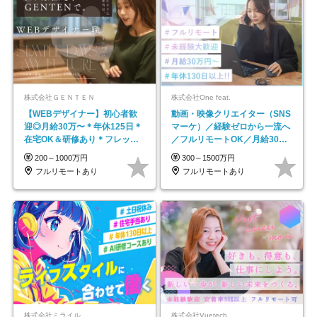
株式会社ＧＥＮＴＥＮ
株式会社One feat.
【WEBデザイナー】初⼼者歓
動画・映像クリエイター（SNS
迎◎⽉給30万〜＊年休125⽇＊
マーケ）／経験ゼロから一流へ
在宅OK＆研修あり＊フレック
／フルリモートOK／月給30万
ス
円～／年休130日以上
200～1000万円
300～1500万円
フルリモートあり
フルリモートあり
株式会社ミライル
株式会社Vuetech