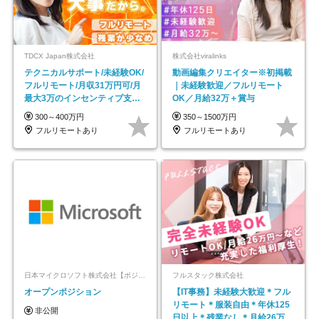
TDCX Japan株式会社
株式会社viralinks
テクニカルサポート/未経験OK/
動画編集クリエイター※初掲載
フルリモート/月収31万円可/月
｜未経験歓迎／フルリモート
最大3万のインセンティブ支給/
OK／月給32万＋賞与
平均年齢33歳
300～400万円
350～1500万円
フルリモートあり
フルリモートあり
日本マイクロソフト株式会社【ポジションマッチ登録】
フルスタック株式会社
オープンポジション
【IT事務】未経験大歓迎＊フル
リモート＊服装自由＊年休125
非公開
日以上＊残業なし＊月給26万円