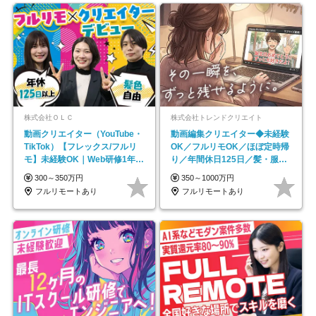
株式会社ＯＬＣ
株式会社トレンドクリエイト
動画クリエイター（YouTube・
動画編集クリエイター◆未経験
TikTok）【フレックス/フルリ
OK／フルリモOK／ほぼ定時帰
モ】未経験OK｜Web研修1年間
り／年間休日125日／髪・服・
｜副業OK
ネイル自由／副業OK
300～350万円
350～1000万円
フルリモートあり
フルリモートあり