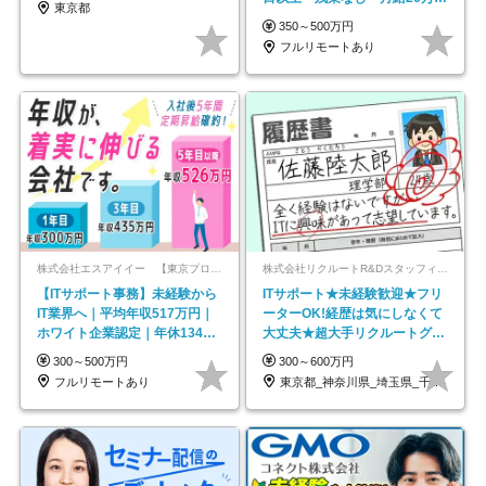
東京都
以上
350～500万円
フルリモートあり
株式会社エスアイイー 【東京プロマーケット上場】
株式会社リクルートR&Dスタッフィング【リクルートグループ】
【ITサポート事務】未経験から
ITサポート★未経験歓迎★フリ
IT業界へ｜平均年収517万円｜
ーターOK!経歴は気にしなくて
ホワイト企業認定｜年休134日
大丈夫★超大手リクルートグル
｜リモートOK
ープの正社員/sg
300～500万円
300～600万円
フルリモートあり
東京都_神奈川県_埼玉県_千葉県_大阪府…