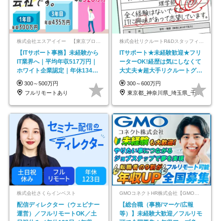
株式会社エスアイイー 【東京プロマーケット上場】
株式会社リクルートR&Dスタッフィング【リクルートグループ】
【ITサポート事務】未経験から
ITサポート★未経験歓迎★フリ
IT業界へ｜平均年収517万円｜
ーターOK!経歴は気にしなくて
ホワイト企業認定｜年休134日
大丈夫★超大手リクルートグル
｜リモートOK
ープの正社員/sg
300～500万円
300～600万円
フルリモートあり
東京都_神奈川県_埼玉県_千葉県_大阪府…
株式会社さくらインベスト
GMOコネクトHR株式会社【GMOインターネットグループ】
配信ディレクター（ウェビナー
【総合職（事務/マーケ/広報
運営）／フルリモートOK／土
等）】未経験大歓迎／フルリモ