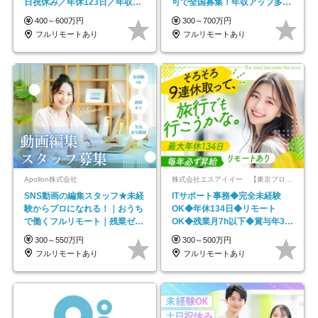
日祝休み／年休123日／年収
可で全国募集！年収アップ多数
600万円可
★年休最大130日★
400～600万円
300～700万円
フルリモートあり
フルリモートあり
Apollon株式会社
株式会社エスアイイー 【東京プロマーケット上場】
SNS動画の編集スタッフ★未経
ITサポート事務◆完全未経験
験からプロになれる！｜おうち
OK◆年休134日◆リモート
で働くフルリモート｜残業ゼロ
OK◆残業月7h以下◆賞与年3回
で18時退勤◎
◆5年目まで必ず昇給
300～550万円
300～500万円
フルリモートあり
フルリモートあり