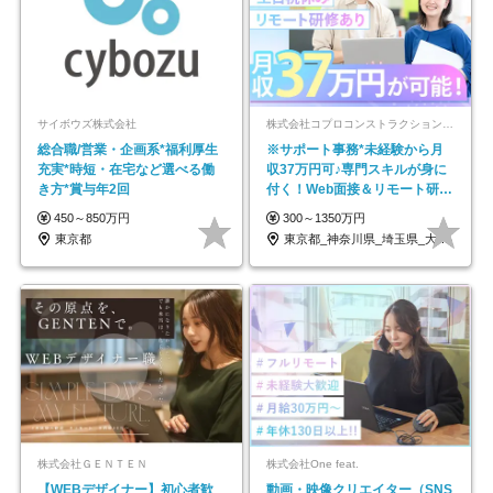
サイボウズ株式会社
株式会社コプロコンストラクション【東証プライム上場コプロ・ホールディングス子会社】
総合職/営業・企画系*福利厚生
※サポート事務*未経験から月
充実*時短・在宅など選べる働
収37万円可♪専門スキルが身に
き方*賞与年2回
付く！Web面接＆リモート研修
も充実♪/a
450～850万円
300～1350万円
東京都
東京都_神奈川県_埼玉県_大阪府_愛知県…
株式会社ＧＥＮＴＥＮ
株式会社One feat.
【WEBデザイナー】初⼼者歓
動画・映像クリエイター（SNS