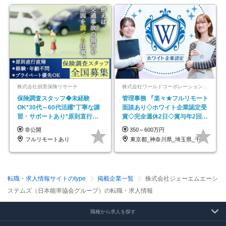
株式会社損害保険リサーチ
株式会社ワールドコーポレーション 採用事業部【上場グループ】
保険調査スタッフ◆未経験
管理事務 『楽々★フルリモート
OK*30代～60代活躍*丁寧な講
面談あり◇ホワイト企業認定受
習・サポートあり*原則直行直
賞◇完全週休2日◇賞与年2回
帰／全国募集・業務委託
/p13
非公開
350～600万円
フルリモートあり
東京都_神奈川県_埼玉県_千葉県_大阪府…
転職・求人情報サイトのtype
掲載企業一覧
株式会社ジェーエムエーシ
ステムズ（日本能率協会グループ）の転職・求人情報
職種から求人を探す