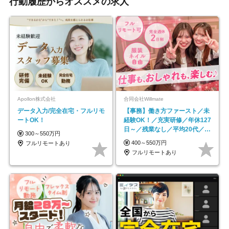
行動履歴からオススメの求人
Apollon株式会社
合同会社Willmate
データ入力/完全在宅・フルリモ
【事務】働き方ファースト／未
ートOK！
経験OK！／充実研修／年休127
日～／残業なし／平均20代／リ
300～550万円
モートOK
400～550万円
フルリモートあり
フルリモートあり