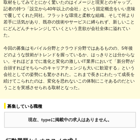
取材をしてみてとにかく驚いたのはイメージと現実とのギャップ。
記者の持つ「設立から40年以上の会社」という固定概念をいい意味
で覆してくれた同社。フラットな環境と柔軟な組織、そして何より
若手に活気があり、既存の技術やサービスに縛られず、新しいこと
にどんどんチャレンジしていくという意欲が会社全体に溢れてい
た。
今回の募集はモバイル分野とクラウド分野ではあるものの、5年後
どのような技術がトレンドを握っているか、はっきりとは分からな
い。それほどまでに進化と変化の激しいIT業界において「新分野が
台頭すればそちらへのキャリアチェンジも大いに歓迎する」という
会社としての姿勢にも驚かされた。これまで長きにわたって成長を
続けてこられたのは、変化を恐れないこの体制にこそあるのだとい
うことを実感させられる取材となった。
募集している職種
現在、typeに掲載中の求人はありません。