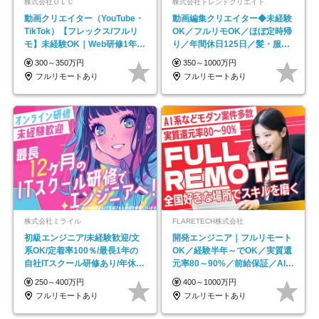
株式会社ＯＬＣ
株式会社トレンドクリエイト
動画クリエイター（YouTube・
動画編集クリエイター◆未経験
TikTok）【フレックス/フルリ
OK／フルリモOK／ほぼ定時帰
モ】未経験OK｜Web研修1年間
り／年間休日125日／髪・服・
｜副業OK
ネイル自由／副業OK
300～350万円
350～1000万円
フルリモートあり
フルリモートあり
株式会社ミライル
FLARETECH株式会社
初級エンジニア/未経験歓迎/文
開発エンジニア｜フルリモート
系OK/定着率100％/最長1年の
OK／経験半年～でOK／実質還
自社ITスクール研修あり/年休
元率80～90%／前給保証／AI系
130日
など最先端案件多数
250～400万円
400～1000万円
フルリモートあり
フルリモートあり