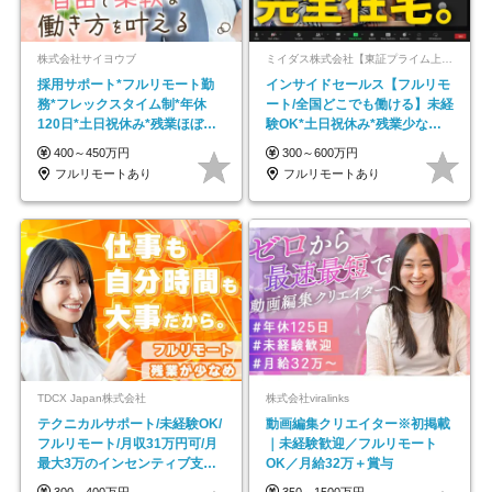
株式会社サイヨウブ
ミイダス株式会社【東証プライム上場パーソルグループ】
採用サポート*フルリモート勤
インサイドセールス【フルリモ
務*フレックスタイム制*年休
ート/全国どこでも働ける】未経
120日*土日祝休み*残業ほぼな
験OK*土日祝休み*残業少なめ*
し*育児中社員8割以上
在宅勤務手当あり
400～450万円
300～600万円
フルリモートあり
フルリモートあり
TDCX Japan株式会社
株式会社viralinks
テクニカルサポート/未経験OK/
動画編集クリエイター※初掲載
フルリモート/月収31万円可/月
｜未経験歓迎／フルリモート
最大3万のインセンティブ支給/
OK／月給32万＋賞与
平均年齢33歳
300～400万円
350～1500万円