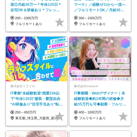
迎◎⽉給30万〜＊年休125⽇＊
マーケ）／経験ゼロから一流へ
在宅OK＆研修あり＊フレック
／フルリモートOK／月給30万
ス
円～／年休130日以上
200～1000万円
300～1500万円
フルリモートあり
フルリモートあり
株式会社ミライル
株式会社Vuetech
IT事務*未経験歓迎*残業10h以
IT事務職・Webデザイナー｜未
下*年休130日*服装・髪型自由
経験歓迎◆約1年間の研修◆月
*AI研修あり*住宅手当あり*転勤
給35万円も可◆副業・フルリモ
なし
ート可◆年休126日
250～450万円
400～1000万円
東京都_埼玉県_大阪府_新潟県_福岡県
フルリモートあり