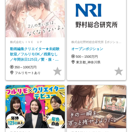
株式会社ＬＩＶＥ ＵＰ
株式会社野村総合研究所【ポジションマッチ登録】
動画編集クリエイター★未経験
オープンポジション
歓迎／フルリモOK／残業なし
500～1500万円
／年間休日125日／髪・服・ネ
東京都_神奈川県
イル自由／研修充実で安心
350～1000万円
フルリモートあり