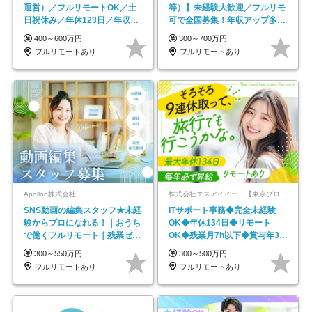
運営）／フルリモートOK／土
等）】未経験大歓迎／フルリモ
日祝休み／年休123日／年収
可で全国募集！年収アップ多数
600万円可
★年休最大130日★
400～600万円
300～700万円
フルリモートあり
フルリモートあり
Apollon株式会社
株式会社エスアイイー 【東京プロマーケット上場】
SNS動画の編集スタッフ★未経
ITサポート事務◆完全未経験
験からプロになれる！｜おうち
OK◆年休134日◆リモート
で働くフルリモート｜残業ゼロ
OK◆残業月7h以下◆賞与年3回
で18時退勤◎
◆5年目まで必ず昇給
300～550万円
300～500万円
フルリモートあり
フルリモートあり