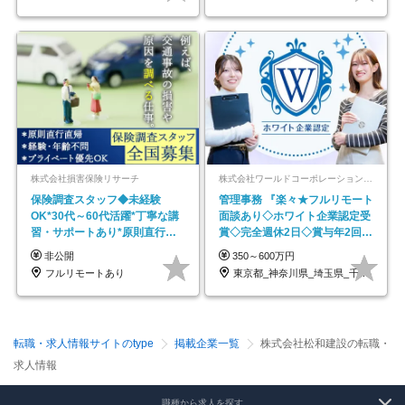
株式会社損害保険リサーチ
株式会社ワールドコーポレーション 採用事業部【上場グループ】
保険調査スタッフ◆未経験
管理事務 『楽々★フルリモート
OK*30代～60代活躍*丁寧な講
面談あり◇ホワイト企業認定受
習・サポートあり*原則直行直
賞◇完全週休2日◇賞与年2回
帰／全国募集・業務委託
/p13
非公開
350～600万円
フルリモートあり
東京都_神奈川県_埼玉県_千葉県_大阪府…
転職・求人情報サイトのtype
掲載企業一覧
株式会社松和建設の転職・
求人情報
職種から求人を探す