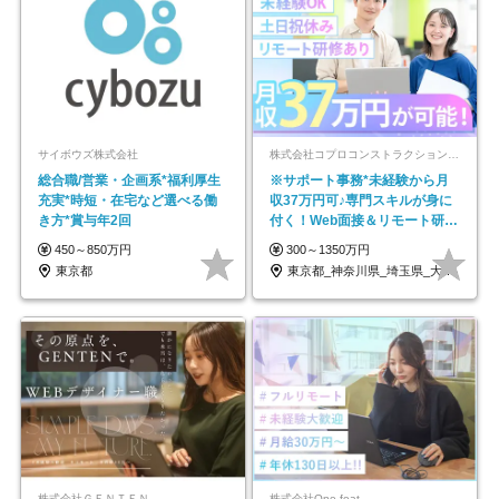
サイボウズ株式会社
株式会社コプロコンストラクション【東証プライム上場コプロ・ホールディングス子会社】
総合職/営業・企画系*福利厚生
※サポート事務*未経験から月
充実*時短・在宅など選べる働
収37万円可♪専門スキルが身に
き方*賞与年2回
付く！Web面接＆リモート研修
も充実♪/a
450～850万円
300～1350万円
東京都
東京都_神奈川県_埼玉県_大阪府_愛知県…
株式会社ＧＥＮＴＥＮ
株式会社One feat.