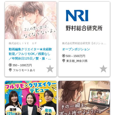
株式会社ＬＩＶＥ ＵＰ
株式会社野村総合研究所【ポジションマッチ登録】
動画編集クリエイター★未経験
オープンポジション
歓迎／フルリモOK／残業なし
500～1500万円
／年間休日125日／髪・服・ネ
東京都_神奈川県
イル自由／研修充実で安心
350～1000万円
フルリモートあり