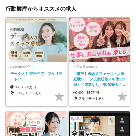
行動履歴からオススメの求人
Apollon株式会社
合同会社Willmate
データ入力/完全在宅・フルリモ
【事務】働き方ファースト／未
ートOK！
経験OK！／充実研修／年休127
日～／残業なし／平均20代／リ
300～550万円
モートOK
400～550万円
フルリモートあり
フルリモートあり