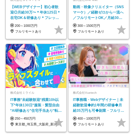
【WEBデザイナー】初⼼者歓
動画・映像クリエイター（SNS
迎◎⽉給30万〜＊年休125⽇＊
マーケ）／経験ゼロから一流へ
在宅OK＆研修あり＊フレック
／フルリモートOK／月給30万
ス
円～／年休130日以上
200～1000万円
300～1500万円
フルリモートあり
フルリモートあり
株式会社ミライル
株式会社Vuetech
IT事務*未経験歓迎*残業10h以
IT事務職・Webデザイナー｜未
下*年休130日*服装・髪型自由
経験歓迎◆約1年間の研修◆月
*AI研修あり*住宅手当あり*転勤
給35万円も可◆副業・フルリモ
なし
ート可◆年休126日
250～450万円
400～1000万円
東京都_埼玉県_大阪府_新潟県_福岡県
フルリモートあり