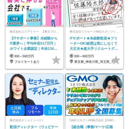
株式会社エスアイイー 【東京プロマーケット上場】
株式会社リクルートR&Dスタッフィング【リクルートグループ】
【ITサポート事務】未経験から
ITサポート★未経験歓迎★フリ
IT業界へ｜平均年収517万円｜
ーターOK!経歴は気にしなくて
ホワイト企業認定｜年休134日
大丈夫★超大手リクルートグル
｜リモートOK
ープの正社員/sg
300～500万円
300～600万円
フルリモートあり
東京都_神奈川県_埼玉県_千葉県_大阪府…
株式会社さくらインベスト
GMOコネクトHR株式会社【GMOインターネットグループ】
配信ディレクター（ウェビナー
【総合職（事務/マーケ/広報