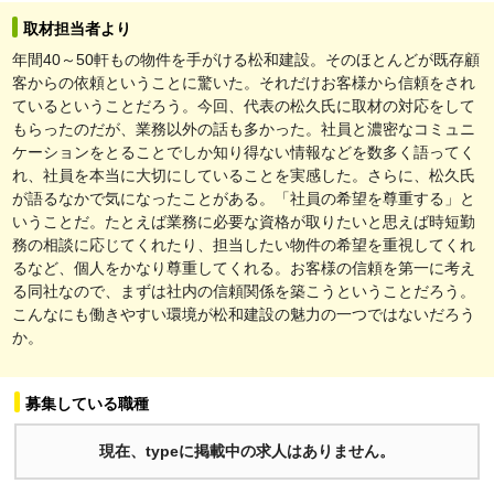
取材担当者より
年間40～50軒もの物件を手がける松和建設。そのほとんどが既存顧
客からの依頼ということに驚いた。それだけお客様から信頼をされ
ているということだろう。今回、代表の松久氏に取材の対応をして
もらったのだが、業務以外の話も多かった。社員と濃密なコミュニ
ケーションをとることでしか知り得ない情報などを数多く語ってく
れ、社員を本当に大切にしていることを実感した。さらに、松久氏
が語るなかで気になったことがある。「社員の希望を尊重する」と
いうことだ。たとえば業務に必要な資格が取りたいと思えば時短勤
務の相談に応じてくれたり、担当したい物件の希望を重視してくれ
るなど、個人をかなり尊重してくれる。お客様の信頼を第一に考え
る同社なので、まずは社内の信頼関係を築こうということだろう。
こんなにも働きやすい環境が松和建設の魅力の一つではないだろう
か。
募集している職種
現在、typeに掲載中の求人はありません。