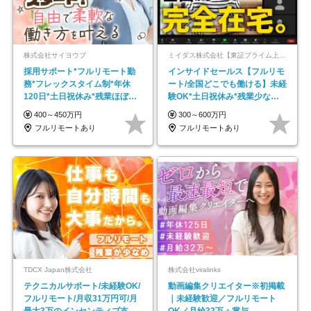
株式会社サイヨウブ
ミイダス株式会社【東証プライム上場パーソルグループ】
採用サポート*フルリモート勤
インサイドセールス【フルリモ
務*フレックスタイム制*年休
ート/全国どこでも働ける】未経
120日*土日祝休み*残業ほぼな
験OK*土日祝休み*残業少なめ*
し*育児中社員8割以上
在宅勤務手当あり
400～450万円
300～600万円
フルリモートあり
フルリモートあり
TDCX Japan株式会社
株式会社viralinks
テクニカルサポート/未経験OK/
動画編集クリエイター※初掲載
フルリモート/月収31万円可/月
｜未経験歓迎／フルリモート
最大3万のインセンティブ支給/
OK／月給32万＋賞与