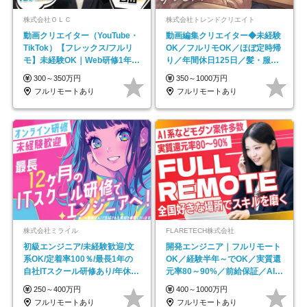
株式会社ＯＬＣ
株式会社トレンドクリエイト
動画クリエイター（YouTube・
動画編集クリエイター◆未経験
TikTok）【フレックス/フルリ
OK／フルリモOK／ほぼ定時帰
モ】未経験OK｜Web研修1年間
り／年間休日125日／髪・服・
｜副業OK
ネイル自由／副業OK
300～350万円
350～1000万円
フルリモートあり
フルリモートあり
株式会社ミライル
FLARETECH株式会社
初級エンジニア/未経験歓迎/文
開発エンジニア｜フルリモート
系OK/定着率100％/最長1年の
OK／経験半年～でOK／実質還
自社ITスクール研修あり/年休
元率80～90%／前給保証／AI系
130日
など最先端案件多数
250～400万円
400～1000万円
フルリモートあり
フルリモートあり