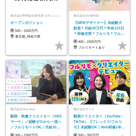
株式会社野村総合研究所【ポジションマッチ登録】
株式会社SUNRISE
オープンポジション
【WEBデザイナー】未経験大
歓迎＊月給30万円＊年休125日
500～1500万円
＊研修充実＊フルリモ＊フルフ
東京都_神奈川県
レックス＊
400～1500万円
フルリモートあり
株式会社One feat.
株式会社ＯＬＣ
動画・映像クリエイター（SNS
動画クリエイター（YouTube・
マーケ）／経験ゼロから一流へ
TikTok）【フレックス/フルリ
／フルリモートOK／月給30万
モ】未経験OK｜Web研修1年間
円～／年休130日以上
｜副業OK
300～1500万円
300～350万円