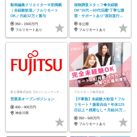
動画編集クリエイター※初掲載
保険調査スタッフ◆未経験
｜未経験歓迎／フルリモート
OK*30代～60代活躍*丁寧な講
OK／月給32万＋賞与
習・サポートあり*原則直行直
帰／全国募集・業務委託
350～1500万円
非公開
フルリモートあり
フルリモートあり
富士通株式会社【ポジションマッチ登録】
フルスタック株式会社
営業系オープンポジション
【IT事務】未経験大歓迎＊フル
リモート＊服装自由＊年休125
400～900万円
日以上＊残業なし＊月給26万円
神奈川県
以上
350～500万円
フルリモートあり