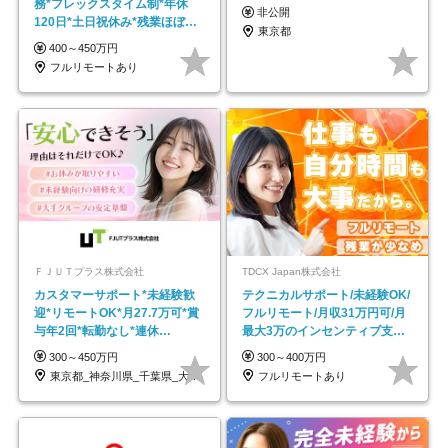
務*フレックスタイム制*年休
非公開
120日*土日祝休み*残業ほぼな
東京都
し*育児中社員8割以上
400～450万円
フルリモートあり
ＦＪＵＴプラス株式会社
TDCX Japan株式会社
カスタマーサポート*未経験歓
テクニカルサポート/未経験OK/
迎*リモートOK*月27.7万可*賞
フルリモート/月収31万円可/月
与年2回*転勤なし*連休
最大3万のインセンティブ支給/
OK/ZE010232
平均年齢33歳
300～450万円
300～400万円
東京都_神奈川県_千葉県_大阪府_愛知県…
フルリモートあり