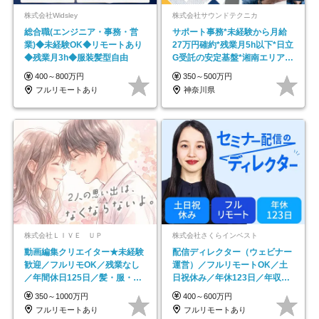
株式会社Widsley
株式会社サウンドテクニカ
総合職(エンジニア・事務・営
サポート事務*未経験から月給
業)◆未経験OK◆リモートあり
27万円確約*残業月5h以下*日立
◆残業月3h◆服装髪型自由
G受託の安定基盤*湘南エリア勤
務
400～800万円
350～500万円
フルリモートあり
神奈川県
株式会社ＬＩＶＥ ＵＰ
株式会社さくらインベスト
動画編集クリエイター★未経験
配信ディレクター（ウェビナー
歓迎／フルリモOK／残業なし
運営）／フルリモートOK／土
／年間休日125日／髪・服・ネ
日祝休み／年休123日／年収
イル自由／研修充実で安心
600万円可
350～1000万円
400～600万円
フルリモートあり
フルリモートあり