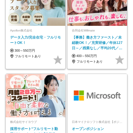
Apollon株式会社
合同会社Willmate
データ入力/完全在宅・フルリモ
【事務】働き方ファースト／未
ートOK！
経験OK！／充実研修／年休127
日～／残業なし／平均20代／リ
300～550万円
モートOK
400～550万円
フルリモートあり
フルリモートあり
株式会社サイヨウブ
日本マイクロソフト株式会社【ポジションマッチ登録】
採用サポート*フルリモート勤
オープンポジション