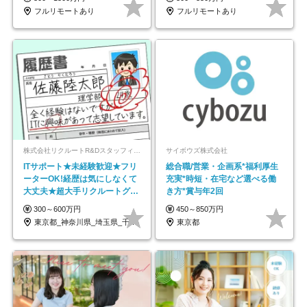
フルリモートあり
フルリモートあり
株式会社リクルートR&Dスタッフィング【リクルートグループ】
サイボウズ株式会社
ITサポート★未経験歓迎★フリ
総合職/営業・企画系*福利厚生
ーターOK!経歴は気にしなくて
充実*時短・在宅など選べる働
大丈夫★超大手リクルートグル
き方*賞与年2回
ープの正社員/sg
300～600万円
450～850万円
東京都_神奈川県_埼玉県_千葉県_大阪府…
東京都