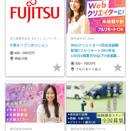
富士通株式会社【ポジションマッチ登録】
株式会社SC direct
IT系オープンポジション
Webクリエイター#完全未経験
歓迎#フルリモートOK#年休
400～900万円
130日#残業月5h以下#全国募集
神奈川県
#最大1年の研修
300～700万円
フルリモートあり
株式会社viralinks
株式会社損害保険リサーチ