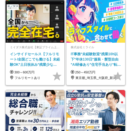
ミイダス株式会社【東証プライム上場パーソルグループ】
株式会社ミライル
インサイドセールス【フルリモ
IT事務*未経験歓迎*残業10h以
ート/全国どこでも働ける】未経
下*年休130日*服装・髪型自由
験OK*土日祝休み*残業少なめ*
*AI研修あり*住宅手当あり*転勤
在宅勤務手当あり
なし
300～600万円
250～450万円
フルリモートあり
東京都_埼玉県_大阪府_新潟県_福岡県