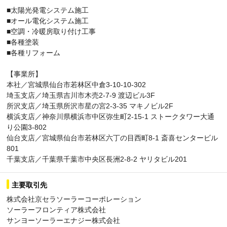
■太陽光発電システム施工
■オール電化システム施工
■空調・冷暖房取り付け工事
■各種塗装
■各種リフォーム
【事業所】
本社／宮城県仙台市若林区中倉3-10-10-302
埼玉支店／埼玉県吉川市木売2-7-9 渡辺ビル3F
所沢支店／埼玉県所沢市星の宮2-3-35 マキノビル2F
横浜支店／神奈川県横浜市中区弥生町2-15-1 ストークタワー大通
り公園3-802
仙台支店／宮城県仙台市若林区六丁の目西町8-1 斎喜センタービル
801
千葉支店／千葉県千葉市中央区長洲2-8-2 ヤリタビル201
主要取引先
株式会社京セラソーラーコーポレーション
ソーラーフロンティア株式会社
サンヨーソーラーエナジー株式会社