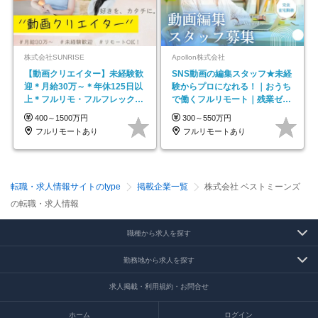
株式会社SUNRISE
Apollon株式会社
【動画クリエイター】未経験歓
SNS動画の編集スタッフ★未経
迎＊月給30万～＊年休125日以
験からプロになれる！｜おうち
上＊フルリモ・フルフレックス
で働くフルリモート｜残業ゼロ
◆10名の採用が決定◆
で18時退勤◎
400～1500万円
300～550万円
フルリモートあり
フルリモートあり
転職・求人情報サイトのtype
掲載企業一覧
株式会社 ベストミーンズ
の転職・求人情報
職種から求人を探す
勤務地から求人を探す
求人掲載・利用規約・お問合せ
ホーム
ログイン