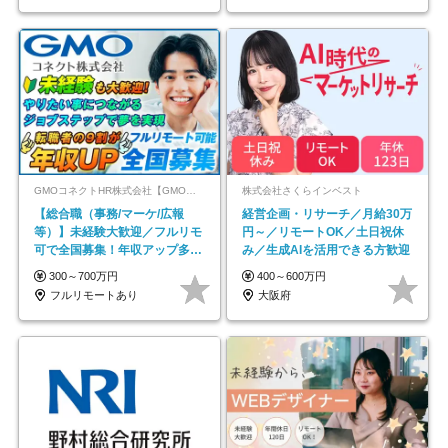
GMOコネクトHR株式会社【GMOインターネットグループ】
株式会社さくらインベスト
【総合職（事務/マーケ/広報
経営企画・リサーチ／月給30万
等）】未経験大歓迎／フルリモ
円～／リモートOK／土日祝休
可で全国募集！年収アップ多数
み／生成AIを活用できる方歓迎
★年休最大130日★
300～700万円
400～600万円
フルリモートあり
大阪府