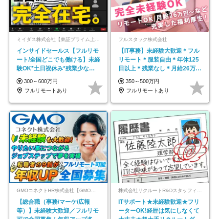
ミイダス株式会社【東証プライム上場パーソルグループ】
フルスタック株式会社
インサイドセールス【フルリモ
【IT事務】未経験大歓迎＊フル
ート/全国どこでも働ける】未経
リモート＊服装自由＊年休125
験OK*土日祝休み*残業少なめ*
日以上＊残業なし＊月給26万円
在宅勤務手当あり
以上
300～600万円
350～500万円
フルリモートあり
フルリモートあり
GMOコネクトHR株式会社【GMOインターネットグループ】
株式会社リクルートR&Dスタッフィング【リクルートグループ】
【総合職（事務/マーケ/広報
ITサポート★未経験歓迎★フリ
等）】未経験大歓迎／フルリモ
ーターOK!経歴は気にしなくて