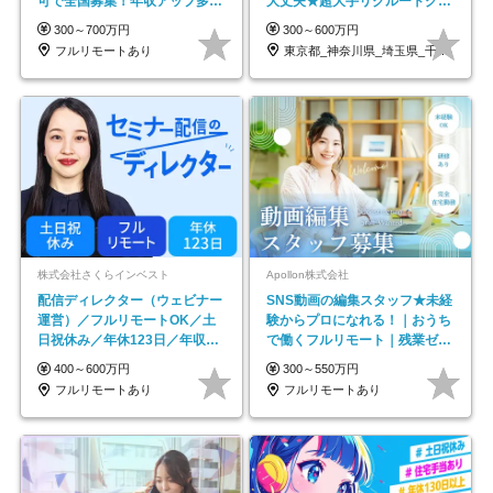
可で全国募集！年収アップ多数
大丈夫★超大手リクルートグル
★年休最大130日★
ープの正社員/sg
300～700万円
300～600万円
フルリモートあり
東京都_神奈川県_埼玉県_千葉県_大阪府…
株式会社さくらインベスト
Apollon株式会社
配信ディレクター（ウェビナー
SNS動画の編集スタッフ★未経
運営）／フルリモートOK／土
験からプロになれる！｜おうち
日祝休み／年休123日／年収
で働くフルリモート｜残業ゼロ
600万円可
で18時退勤◎
400～600万円
300～550万円
フルリモートあり
フルリモートあり