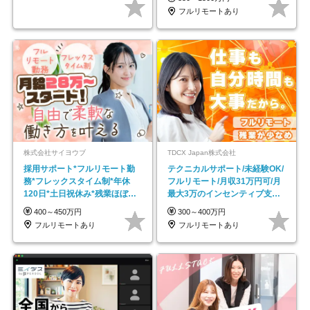
フルリモートあり
株式会社サイヨウブ
TDCX Japan株式会社
採用サポート*フルリモート勤
テクニカルサポート/未経験OK/
務*フレックスタイム制*年休
フルリモート/月収31万円可/月
120日*土日祝休み*残業ほぼな
最大3万のインセンティブ支給/
し*育児中社員8割以上
平均年齢33歳
400～450万円
300～400万円
フルリモートあり
フルリモートあり