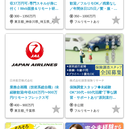
収37万円可♪専門スキルが身に
歓迎／フルリモOK／残業なし
付く！Web面接＆リモート研修
／年間休日125日／髪・服・ネ
も充実♪/a
イル自由／研修充実で安心
300～1350万円
350～1000万円
東京都_神奈川県_埼玉県_大阪府_愛知県…
フルリモートあり
日本航空株式会社
株式会社損害保険リサーチ
業務企画職（技術系総合職）/未
保険調査スタッフ◆未経験
経験歓迎/年収420万円〜900万
OK*30代～60代活躍*丁寧な講
円/リモートフレックス可
習・サポートあり*原則直行直
帰／全国募集・業務委託
400～900万円
非公開
東京都_千葉県
フルリモートあり