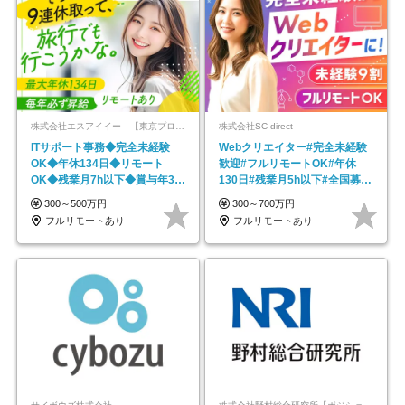
株式会社エスアイイー 【東京プロマーケット上場】
株式会社SC direct
ITサポート事務◆完全未経験
Webクリエイター#完全未経験
OK◆年休134日◆リモート
歓迎#フルリモートOK#年休
OK◆残業月7h以下◆賞与年3回
130日#残業月5h以下#全国募集
◆5年目まで必ず昇給
#最大1年の研修
300～500万円
300～700万円
フルリモートあり
フルリモートあり