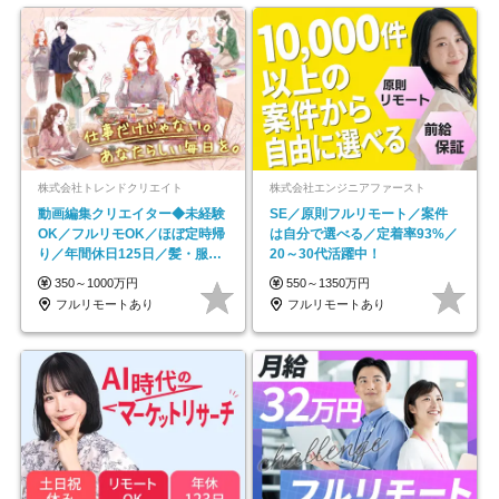
株式会社トレンドクリエイト
株式会社エンジニアファースト
動画編集クリエイター◆未経験
SE／原則フルリモート／案件
OK／フルリモOK／ほぼ定時帰
は自分で選べる／定着率93%／
り／年間休日125日／髪・服・
20～30代活躍中！
ネイル自由／副業OK
350～1000万円
550～1350万円
フルリモートあり
フルリモートあり