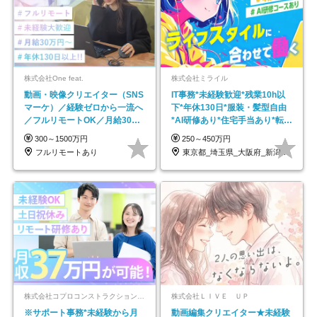
株式会社One feat.
株式会社ミライル
動画・映像クリエイター（SNS
IT事務*未経験歓迎*残業10h以
マーケ）／経験ゼロから一流へ
下*年休130日*服装・髪型自由
／フルリモートOK／月給30万
*AI研修あり*住宅手当あり*転勤
円～／年休130日以上
なし
300～1500万円
250～450万円
フルリモートあり
東京都_埼玉県_大阪府_新潟県_福岡県
株式会社コプロコンストラクション【東証プライム上場コプロ・ホールディングス子会社】
株式会社ＬＩＶＥ ＵＰ
※サポート事務*未経験から月
動画編集クリエイター★未経験