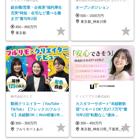
サイボウズ株式会社
株式会社野村総合研究所【ポジションマッチ登録】
総合職/営業・企画系*福利厚生
オープンポジション
充実*時短・在宅など選べる働
500～1500万円
き方*賞与年2回
東京都_神奈川県
450～850万円
東京都
株式会社ＯＬＣ
ＦＪＵＴプラス株式会社
動画クリエイター（YouTube・
カスタマーサポート*未経験歓
TikTok）【フレックス/フルリ
迎*リモートOK*月27.7万可*賞
モ】未経験OK｜Web研修1年間
与年2回*転勤なし*連休
｜副業OK
OK/ZE010232
300～350万円
300～450万円
フルリモートあり
東京都_神奈川県_千葉県_大阪府_愛知県…