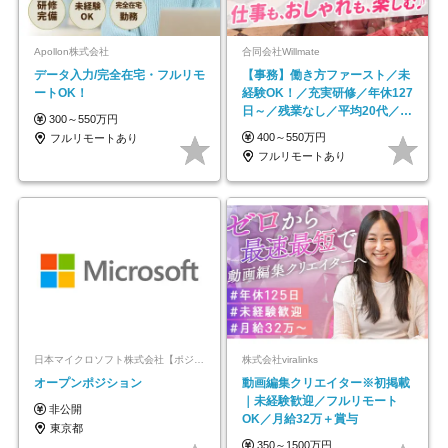
Apollon株式会社
合同会社Willmate
データ入力/完全在宅・フルリモ
【事務】働き方ファースト／未
ートOK！
経験OK！／充実研修／年休127
日～／残業なし／平均20代／リ
300～550万円
モートOK
400～550万円
フルリモートあり
フルリモートあり
日本マイクロソフト株式会社【ポジションマッチ登録】
株式会社viralinks
オープンポジション
動画編集クリエイター※初掲載
｜未経験歓迎／フルリモート
非公開
OK／月給32万＋賞与
東京都
350～1500万円