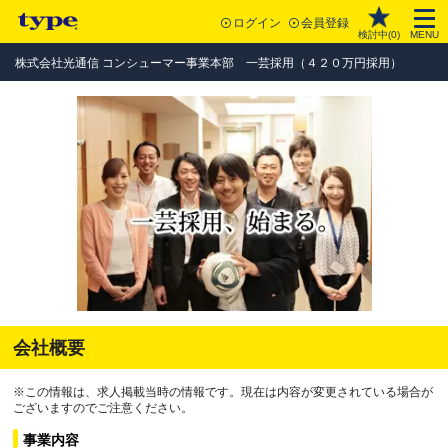
ログイン
会員登録
検討中(
0
)
MENU
株式会社光通信 コンシューマー事業本部 一芸採用（４２０万円採用）
会社概要
※この情報は、求人掲載当時の情報です。現在は内容が変更されている場合が
ございますのでご注意ください。
事業内容