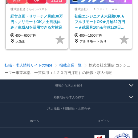
株式会社さくらインベスト
株式会社Ｃ Ａｄｄｉｔｉｏｎ
経営企画・リサーチ／月給30万
初級エンジニア★未経験OK★
円～／リモートOK／土日祝休
フルリモートOK★月給32万円
み／生成AIを活用できる方歓迎
～★残業月10h＆年休120日以
上★副業可
400～600万円
400～1500万円
大阪府
フルリモートあり
転職・求人情報サイトのtype
掲載企業一覧
株式会社光通信 コンシュ
ーマー事業本部 一芸採用（４２０万円採用）の転職・求人情報
職種から求人を探す
勤務地から求人を探す
求人掲載・利用規約・お問合せ
ホーム
ログイン