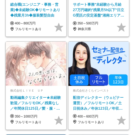
総合職(エンジニア・事務・営
サポート事務*未経験から月給
業)◆未経験OK◆リモートあり
27万円確約*残業月5h以下*日立
◆残業月3h◆服装髪型自由
G受託の安定基盤*湘南エリア勤
務
400～800万円
350～500万円
フルリモートあり
神奈川県
株式会社ＬＩＶＥ ＵＰ
株式会社さくらインベスト
動画編集クリエイター★未経験
配信ディレクター（ウェビナー
歓迎／フルリモOK／残業なし
運営）／フルリモートOK／土
／年間休日125日／髪・服・ネ
日祝休み／年休123日／年収
イル自由／研修充実で安心
600万円可
350～1000万円
400～600万円
フルリモートあり
フルリモートあり