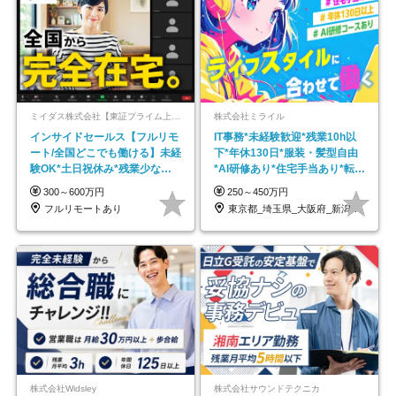
ミイダス株式会社【東証プライム上場パーソルグループ】
株式会社ミライル
インサイドセールス【フルリモ
IT事務*未経験歓迎*残業10h以
ート/全国どこでも働ける】未経
下*年休130日*服装・髪型自由
験OK*土日祝休み*残業少なめ*
*AI研修あり*住宅手当あり*転勤
在宅勤務手当あり
なし
300～600万円
250～450万円
フルリモートあり
東京都_埼玉県_大阪府_新潟県_福岡県
株式会社Widsley
株式会社サウンドテクニカ