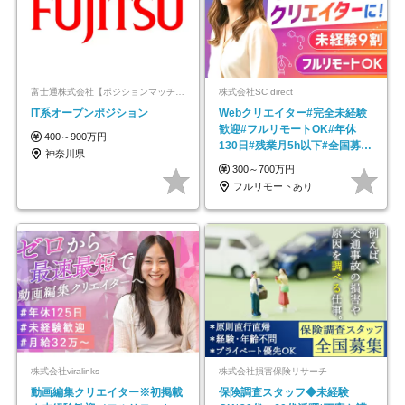
富士通株式会社【ポジションマッチ登録】
株式会社SC direct
IT系オープンポジション
Webクリエイター#完全未経験
歓迎#フルリモートOK#年休
400～900万円
130日#残業月5h以下#全国募集
神奈川県
#最大1年の研修
300～700万円
フルリモートあり
株式会社viralinks
株式会社損害保険リサーチ
動画編集クリエイター※初掲載
保険調査スタッフ◆未経験