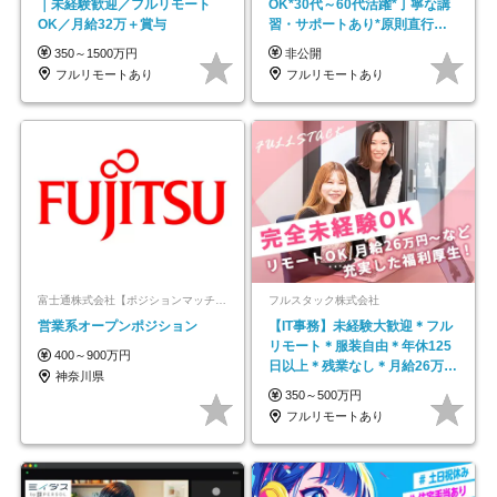
｜未経験歓迎／フルリモート
OK*30代～60代活躍*丁寧な講
OK／月給32万＋賞与
習・サポートあり*原則直行直
帰／全国募集・業務委託
350～1500万円
非公開
フルリモートあり
フルリモートあり
富士通株式会社【ポジションマッチ登録】
フルスタック株式会社
営業系オープンポジション
【IT事務】未経験大歓迎＊フル
リモート＊服装自由＊年休125
400～900万円
日以上＊残業なし＊月給26万円
神奈川県
以上
350～500万円
フルリモートあり