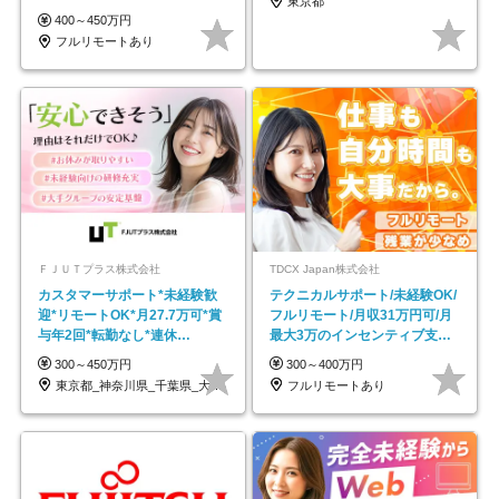
東京都
し*育児中社員8割以上
400～450万円
フルリモートあり
ＦＪＵＴプラス株式会社
TDCX Japan株式会社
カスタマーサポート*未経験歓
テクニカルサポート/未経験OK/
迎*リモートOK*月27.7万可*賞
フルリモート/月収31万円可/月
与年2回*転勤なし*連休
最大3万のインセンティブ支給/
OK/ZE010232
平均年齢33歳
300～450万円
300～400万円
東京都_神奈川県_千葉県_大阪府_愛知県…
フルリモートあり