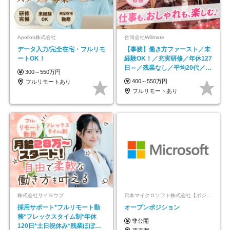
Apollon株式会社
合同会社Willmate
データ入力/完全在宅・フルリモ
【事務】働き方ファースト／未
ートOK！
経験OK！／充実研修／年休127
日～／残業なし／平均20代／リ
300～550万円
モートOK
400～550万円
フルリモートあり
フルリモートあり
株式会社サイヨウブ
日本マイクロソフト株式会社【ポジションマッチ登録】
採用サポート*フルリモート勤
オープンポジション
務*フレックスタイム制*年休
非公開
120日*土日祝休み*残業ほぼな