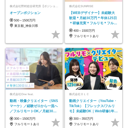
株式会社野村総合研究所【ポジションマッチ登録】
株式会社SUNRISE
オープンポジション
【WEBデザイナー】未経験大
歓迎＊月給30万円＊年休125日
500～1500万円
＊研修充実＊フルリモ＊フルフ
東京都_神奈川県
レックス＊
400～1500万円
フルリモートあり
株式会社One feat.
株式会社ＯＬＣ
動画・映像クリエイター（SNS
動画クリエイター（YouTube・
マーケ）／経験ゼロから一流へ
TikTok）【フレックス/フルリ
／フルリモートOK／月給30万
モ】未経験OK｜Web研修1年間
円～／年休130日以上
｜副業OK
300～1500万円
300～350万円
フルリモートあり
フルリモートあり