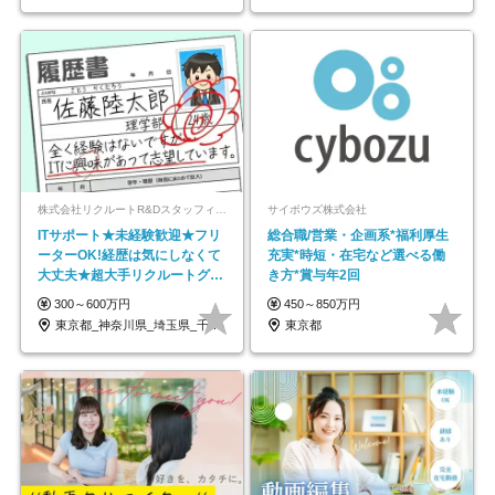
株式会社リクルートR&Dスタッフィング【リクルートグループ】
サイボウズ株式会社
ITサポート★未経験歓迎★フリ
総合職/営業・企画系*福利厚生
ーターOK!経歴は気にしなくて
充実*時短・在宅など選べる働
大丈夫★超大手リクルートグル
き方*賞与年2回
ープの正社員/sg
300～600万円
450～850万円
東京都_神奈川県_埼玉県_千葉県_大阪府…
東京都