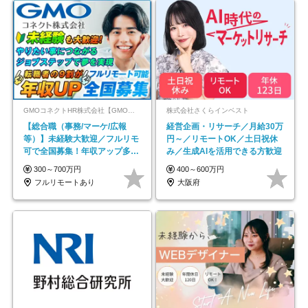
GMOコネクトHR株式会社【GMOインターネットグループ】
株式会社さくらインベスト
【総合職（事務/マーケ/広報
経営企画・リサーチ／月給30万
等）】未経験大歓迎／フルリモ
円～／リモートOK／土日祝休
可で全国募集！年収アップ多数
み／生成AIを活用できる方歓迎
★年休最大130日★
300～700万円
400～600万円
フルリモートあり
大阪府