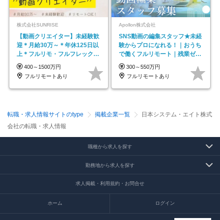
株式会社SUNRISE
Apollon株式会社
【動画クリエイター】未経験歓
SNS動画の編集スタッフ★未経
迎＊月給30万～＊年休125日以
験からプロになれる！｜おうち
上＊フルリモ・フルフレックス
で働くフルリモート｜残業ゼロ
◆10名の採用が決定◆
で18時退勤◎
400～1500万円
300～550万円
フルリモートあり
フルリモートあり
転職・求人情報サイトのtype
掲載企業一覧
日本システム・エイト株式
会社の転職・求人情報
職種から求人を探す
勤務地から求人を探す
求人掲載・利用規約・お問合せ
ホーム
ログイン