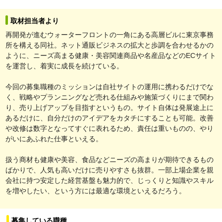
取材担当者より
再開発が進むウォーターフロントの一角にある高層ビルに東京事務
所を構える同社。ネット通販ビジネスの拡大と歩調を合わせるかの
ように、ニーズ高まる健康・美容関連商品や名産品などのECサイト
を運営し、着実に成長を続けている。
今回の募集職種のミッションは自社サイトの運用に携わるだけでな
く、戦略やプランニングなど売れる仕組みや施策づくりにまで関わ
り、売り上げアップを目指すというもの。サイト自体は発展途上に
あるだけに、自分だけのアイデアをカタチにすることも可能。改善
や改修は数字となってすぐに表れるため、責任は重いものの、やり
がいにあふれた仕事といえる。
扱う商材も健康や美容、食品などニーズの高まりが期待できるもの
ばかりで、人気も高いだけに売りやすさも抜群。一部上場企業を親
会社に持つ安定した経営基盤も魅力的で、じっくりと知識やスキル
を増やしたい、という方には最適な環境といえるだろう。
募集している職種