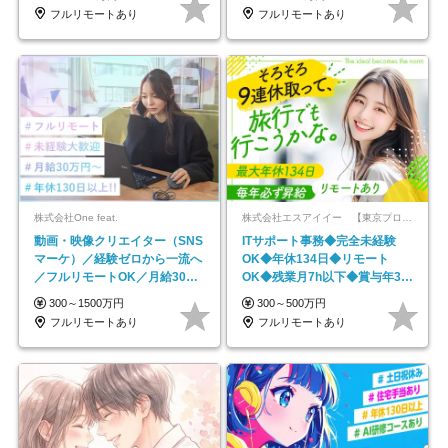
フルリモートあり
フルリモートあり
株式会社One feat.
株式会社エスアイイー 【東京プロマーケット上場】
動画・映像クリエイター（SNS
ITサポート事務◆完全未経験
マーケ）／経験ゼロから一流へ
OK◆年休134日◆リモート
／フルリモートOK／月給30万
OK◆残業月7h以下◆賞与年3回
円～／年休130日以上
◆5年目まで必ず昇給
300～1500万円
300～500万円
フルリモートあり
フルリモートあり