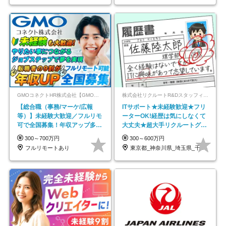
GMOコネクトHR株式会社【GMOインターネットグループ】
株式会社リクルートR&Dスタッフィング【リクルートグループ】
【総合職（事務/マーケ/広報
ITサポート★未経験歓迎★フリ
等）】未経験大歓迎／フルリモ
ーターOK!経歴は気にしなくて
可で全国募集！年収アップ多数
大丈夫★超大手リクルートグル
★年休最大130日★
ープの正社員/sg
300～700万円
300～600万円
フルリモートあり
東京都_神奈川県_埼玉県_千葉県_大阪府…