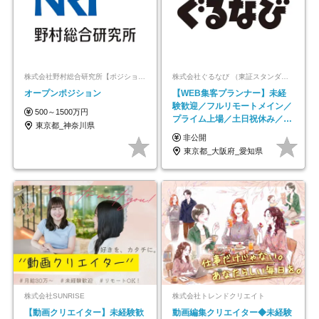
株式会社野村総合研究所【ポジションマッチ登録】
株式会社ぐるなび （東証スタンダード上場）
オープンポジション
【WEB集客プランナー】未経
験歓迎／フルリモートメイン／
500～1500万円
プライム上場／土日祝休み／東
東京都_神奈川県
京・大阪・名古屋
非公開
東京都_大阪府_愛知県
株式会社SUNRISE
株式会社トレンドクリエイト
【動画クリエイター】未経験歓
動画編集クリエイター◆未経験