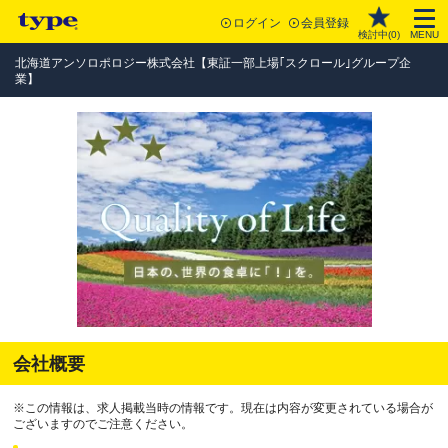
ログイン
会員登録
検討中(
0
)
MENU
北海道アンソロポロジー株式会社【東証一部上場｢スクロール｣グループ企
業】
会社概要
※この情報は、求人掲載当時の情報です。現在は内容が変更されている場合が
ございますのでご注意ください。