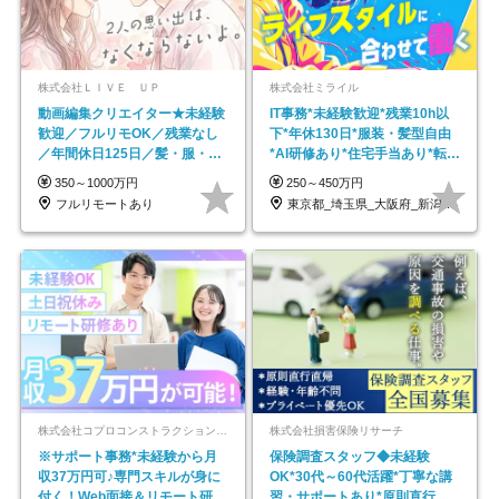
株式会社ＬＩＶＥ ＵＰ
株式会社ミライル
動画編集クリエイター★未経験
IT事務*未経験歓迎*残業10h以
歓迎／フルリモOK／残業なし
下*年休130日*服装・髪型自由
／年間休日125日／髪・服・ネ
*AI研修あり*住宅手当あり*転勤
イル自由／研修充実で安心
なし
350～1000万円
250～450万円
フルリモートあり
東京都_埼玉県_大阪府_新潟県_福岡県
株式会社コプロコンストラクション【東証プライム上場コプロ・ホールディングス子会社】
株式会社損害保険リサーチ
※サポート事務*未経験から月
保険調査スタッフ◆未経験
収37万円可♪専門スキルが身に
OK*30代～60代活躍*丁寧な講
付く！Web面接＆リモート研修
習・サポートあり*原則直行直