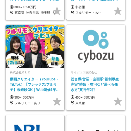
も充実♪/a
帰／全国募集・業務委託
300～1350万円
非公開
東京都_神奈川県_埼玉県_大阪府_愛知県…
フルリモートあり
株式会社ＯＬＣ
サイボウズ株式会社
動画クリエイター（YouTube・
総合職/営業・企画系*福利厚生
TikTok）【フレックス/フルリ
充実*時短・在宅など選べる働
モ】未経験OK｜Web研修1年間
き方*賞与年2回
｜副業OK
300～350万円
450～850万円
フルリモートあり
東京都