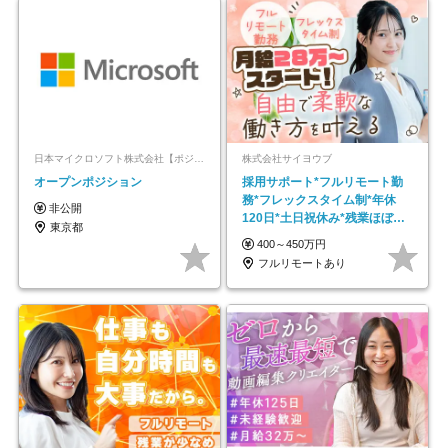
日本マイクロソフト株式会社【ポジションマッチ登録】
株式会社サイヨウブ
オープンポジション
採用サポート*フルリモート勤
務*フレックスタイム制*年休
非公開
120日*土日祝休み*残業ほぼな
東京都
し*育児中社員8割以上
400～450万円
フルリモートあり