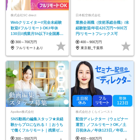
株式会社SC direct
日本航空株式会社
Webクリエイター#完全未経験
業務企画職（技術系総合職）/未
歓迎#フルリモートOK#年休
経験歓迎/年収420万円〜900万
130日#残業月5h以下#全国募集
円/リモートフレックス可
#最大1年の研修
300～700万円
400～900万円
フルリモートあり
東京都_千葉県
Apollon株式会社
株式会社さくらインベスト
SNS動画の編集スタッフ★未経
配信ディレクター（ウェビナー
験からプロになれる！｜おうち
運営）／フルリモートOK／土
で働くフルリモート｜残業ゼロ
日祝休み／年休123日／年収
で18時退勤◎
600万円可
300～550万円
400～600万円