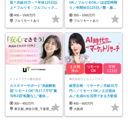
迎＊月給30万～＊年休125日以
OK／フルリモOK／ほぼ定時帰
上＊フルリモ・フルフレックス
り／年間休日125日／髪・服・
◆10名の採用が決定◆
ネイル自由／副業OK
400～1500万円
350～1000万円
フルリモートあり
フルリモートあり
ＦＪＵＴプラス株式会社
株式会社さくらインベスト
カスタマーサポート*未経験歓
経営企画・リサーチ／月給30万
迎*リモートOK*月27.7万可*賞
円～／リモートOK／土日祝休
与年2回*転勤なし*連休
み／生成AIを活用できる方歓迎
OK/ZE010232
300～450万円
400～600万円
東京都_神奈川県_千葉県_大阪府_愛知県…
大阪府