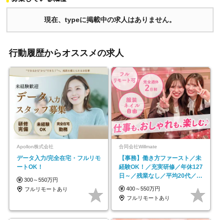
現在、typeに掲載中の求人はありません。
行動履歴からオススメの求人
Apollon株式会社
合同会社Willmate
データ入力/完全在宅・フルリモ
【事務】働き方ファースト／未
ートOK！
経験OK！／充実研修／年休127
日～／残業なし／平均20代／リ
300～550万円
モートOK
400～550万円
フルリモートあり
フルリモートあり