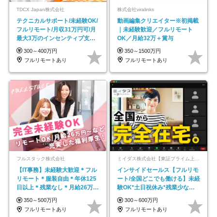
TDCX Japan株式会社
株式会社viralinks
テクニカルサポート/未経験OK/
動画編集クリエイター※初掲載
フルリモート/月収31万円可/月
｜未経験歓迎／フルリモート
最大3万のインセンティブ支給/
OK／月給32万＋賞与
平均年齢33歳
300～400万円
350～1500万円
フルリモートあり
フルリモートあり
フルスタック株式会社
ミイダス株式会社【東証プライム上場パーソルグループ】
【IT事務】未経験大歓迎＊フル
インサイドセールス【フルリモ
リモート＊服装自由＊年休125
ート/全国どこでも働ける】未経
日以上＊残業なし＊月給26万円
験OK*土日祝休み*残業少なめ*
以上
在宅勤務手当あり
350～500万円
300～600万円
フルリモートあり
フルリモートあり