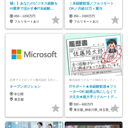
補）】あなたのビジネス経験を
｜未経験歓迎／フルリモート
AI業界で活かす◆IT未経験
OK／月給32万＋賞与
OK◆目指せるコンサル
450～1200万円
350～1500万円
フルリモートあり
フルリモートあり
日本マイクロソフト株式会社【ポジションマッチ登録】
株式会社リクルートR&Dスタッフィング【リクルートグループ】
オープンポジション
ITサポート★未経験歓迎★フリ
ーターOK!経歴は気にしなくて
非公開
大丈夫★超大手リクルートグル
東京都
ープの正社員/sg
300～600万円
東京都_神奈川県_埼玉県_千葉県_大阪府…