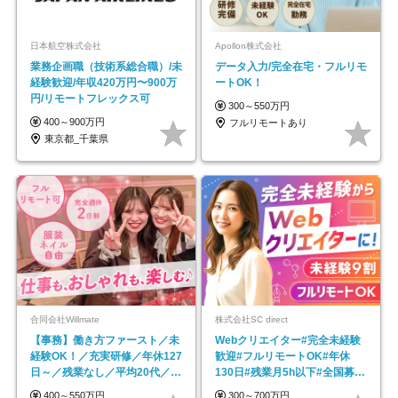
日本航空株式会社
Apollon株式会社
業務企画職（技術系総合職）/未
データ入力/完全在宅・フルリモ
経験歓迎/年収420万円〜900万
ートOK！
円/リモートフレックス可
300～550万円
400～900万円
フルリモートあり
東京都_千葉県
合同会社Willmate
株式会社SC direct
【事務】働き方ファースト／未
Webクリエイター#完全未経験
経験OK！／充実研修／年休127
歓迎#フルリモートOK#年休
日～／残業なし／平均20代／リ
130日#残業月5h以下#全国募集
モートOK
#最大1年の研修
400～550万円
300～700万円