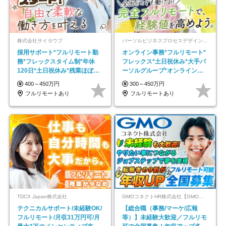
株式会社サイヨウブ
パーソルビジネスプロセスデザイン株式会社 事業開発本部
採用サポート*フルリモート勤
オンライン事務*フルリモート*
務*フレックスタイム制*年休
フレックス*土日祝休み*大手パ
120日*土日祝休み*残業ほぼな
ーソルグループ*オンライン面
し*育児中社員8割以上
接*30～40代活躍中
400～450万円
300～450万円
フルリモートあり
フルリモートあり
TDCX Japan株式会社
GMOコネクトHR株式会社【GMOインターネットグループ】
テクニカルサポート/未経験OK/
【総合職（事務/マーケ/広報
フルリモート/月収31万円可/月
等）】未経験大歓迎／フルリモ