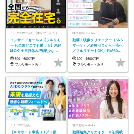
ミイダス株式会社【東証プライム上場パーソルグループ】
株式会社One feat.
インサイドセールス【フルリモ
動画・映像クリエイター（SNS
ート/全国どこでも働ける】未経
マーケ）／経験ゼロから一流へ
験OK*土日祝休み*残業少なめ*
／フルリモートOK／月給30万
在宅勤務手当あり
円～／年休130日以上
300～600万円
300～1500万円
フルリモートあり
フルリモートあり
ＦＴＣ株式会社
株式会社viralinks
【AIサポート事務（ITプロ候
動画編集クリエイター※初掲載