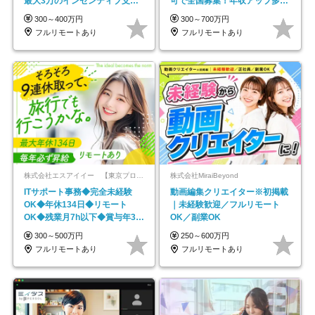
最大3万のインセンティブ支給/
可で全国募集！年収アップ多数
平均年齢33歳
★年休最大130日★
300～400万円
300～700万円
フルリモートあり
フルリモートあり
株式会社エスアイイー 【東京プロマーケット上場】
株式会社MiraiBeyond
ITサポート事務◆完全未経験
動画編集クリエイター※初掲載
OK◆年休134日◆リモート
｜未経験歓迎／フルリモート
OK◆残業月7h以下◆賞与年3回
OK／副業OK
◆5年目まで必ず昇給
300～500万円
250～600万円
フルリモートあり
フルリモートあり