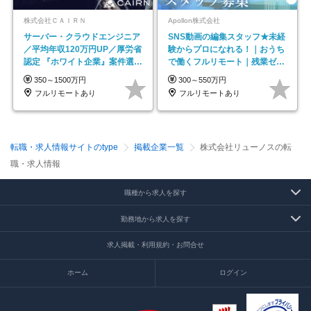
株式会社ＣＡＩＲＮ
Apollon株式会社
サーバー・クラウドエンジニア
SNS動画の編集スタッフ★未経
／平均年収120万円UP／厚労省
験からプロになれる！｜おうち
認定 『ホワイト企業』案件選択
で働くフルリモート｜残業ゼロ
制度／年休129日
で18時退勤◎
350～1500万円
300～550万円
フルリモートあり
フルリモートあり
転職・求人情報サイトのtype
掲載企業一覧
株式会社リューノスの転
職・求人情報
職種から求人を探す
勤務地から求人を探す
求人掲載・利用規約・お問合せ
ホーム
ログイン