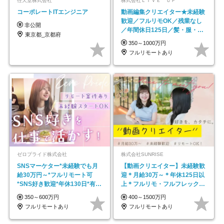
任天堂株式会社
株式会社ＬＩＶＥ ＵＰ
コーポレートITエンジニア
動画編集クリエイター★未経験
歓迎／フルリモOK／残業なし
非公開
／年間休日125日／髪・服・ネ
東京都_京都府
イル自由／研修充実で安心
350～1000万円
フルリモートあり
ゼロプライド株式会社
株式会社SUNRISE
SNSマーケター*未経験でも月
【動画クリエイター】未経験歓
給30万円～*フルリモート可
迎＊月給30万～＊年休125日以
*SNS好き歓迎*年休130日*有休
上＊フルリモ・フルフレックス
取得率100%
◆10名の採用が決定◆
350～600万円
400～1500万円
フルリモートあり
フルリモートあり