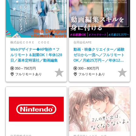
株式会社ＣＯＲＥ ＣＯＤＥ
合同会社AFE
Webデザイナー◆HP制作＊フ
動画・映像クリエイター／経験
ルリモート＆副業OK！年休128
ゼロから一流へ／フルリモート
日／基本定時退社／動画編集
OK／月給25万円～／年休125
日以上
350～750万円
300～800万円
フルリモートあり
フルリモートあり