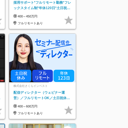
採用サポート*フルリモート勤務*フレ
ックスタイム制*年休120日*土日祝休
み*残業ほぼなし*育児中社員8割以上
400～450万円
フルリモートあり
株式会社さくらインベスト
配信ディレクター（ウェビナー運
日
営）／フルリモートOK／土日祝休み
り
／年休123日／年収600万円可
400～600万円
フルリモートあり