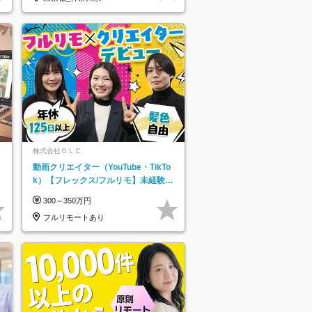
株式会社ＯＬＣ
動画クリエイター（YouTube・TikTo
k）【フレックス/フルリモ】未経験O
K｜Web研修1年間｜副業OK
300～350万円
フルリモートあり