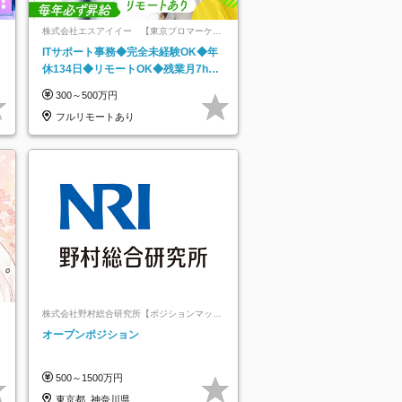
株式会社エスアイイー 【東京プロマーケッ
ト上場】
ITサポート事務◆完全未経験OK◆年
休134日◆リモートOK◆残業月7h以
下◆賞与年3回◆5年目まで必ず昇給
300～500万円
フルリモートあり
株式会社野村総合研究所【ポジションマッチ
登録】
オープンポジション
500～1500万円
東京都_神奈川県