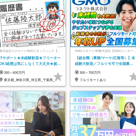
株式会社リクルートR&Dスタッフィング【リ
GMOコネクトHR株式会社【GMOインター
クルートグループ】
ットグループ】
ITサポート★未経験歓迎★フリーター
【総合職（事務/マーケ/広報等）】未
OK!経歴は気にしなくて大丈夫★超大
経験大歓迎／フルリモ可で全国募
手リクルートグループの正社員/sg
集！年収アップ多数★年休最大130日
300～600万円
300～700万円
★
東京都_神奈川県_埼玉県_千葉県_大
フルリモートあり
阪府…