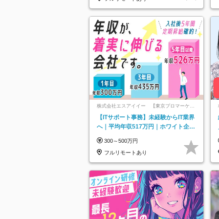
株式会社エスアイイー 【東京プロマーケッ
ト上場】
【ITサポート事務】未経験からIT業界
へ｜平均年収517万円｜ホワイト企業
認定｜年休134日｜リモートOK
300～500万円
フルリモートあり