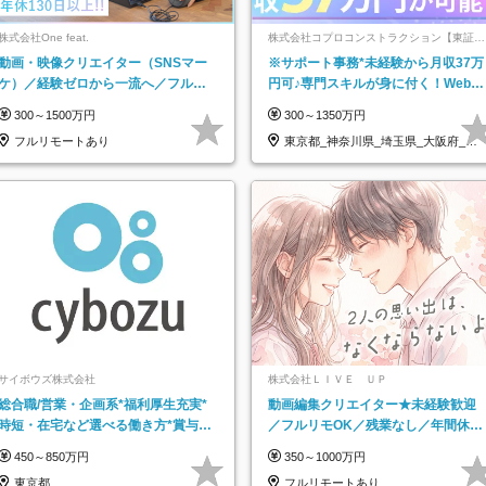
株式会社One feat.
株式会社コプロコンストラクション【東証プ
ライム上場コプロ・ホールディングス子会
動画・映像クリエイター（SNSマー
※サポート事務*未経験から月収37万
社】
ケ）／経験ゼロから一流へ／フルリ
円可♪専門スキルが身に付く！Web面
モートOK／月給30万円～／年休130
接＆リモート研修も充実♪/a
300～1500万円
300～1350万円
日以上
フルリモートあり
東京都_神奈川県_埼玉県_大阪府_愛
知県…
サイボウズ株式会社
株式会社ＬＩＶＥ ＵＰ
総合職/営業・企画系*福利厚生充実*
動画編集クリエイター★未経験歓迎
時短・在宅など選べる働き方*賞与年
／フルリモOK／残業なし／年間休日
2回
125日／髪・服・ネイル自由／研修充
450～850万円
350～1000万円
実で安心
東京都
フルリモートあり