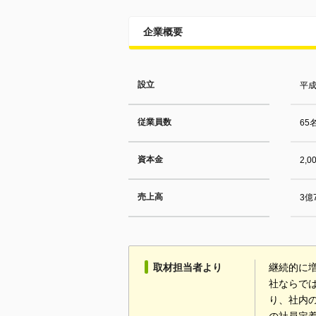
企業概要
設立
平成
従業員数
65
資本金
2,
売上高
3億
取材担当者より
継続的に
社ならで
り、社内