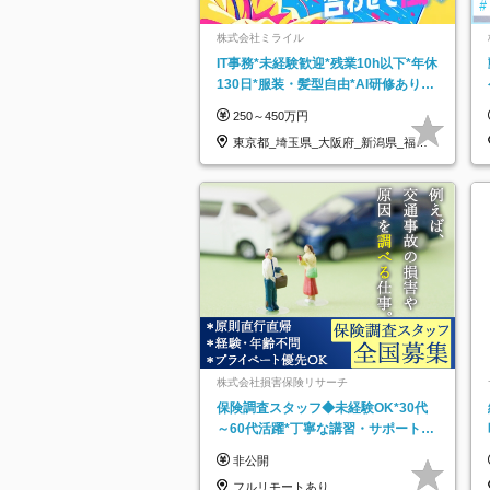
株式会社ミライル
IT事務*未経験歓迎*残業10h以下*年休
130日*服装・髪型自由*AI研修あり*
住宅手当あり*転勤なし
250～450万円
東京都_埼玉県_大阪府_新潟県_福岡
県
株式会社損害保険リサーチ
保険調査スタッフ◆未経験OK*30代
～60代活躍*丁寧な講習・サポートあ
り*原則直行直帰／全国募集・業務委
非公開
託
フルリモートあり