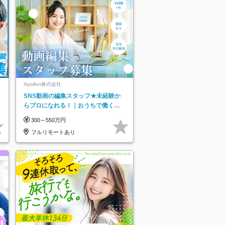
ネ
Apollon株式会社
SNS動画の編集スタッフ★未経験か
らプロになれる！｜おうちで働くフ
ルリモート｜残業ゼロで18時退勤◎
300～550万円
フルリモートあり