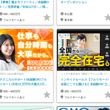
ッチ登録】
【事務】働き方ファースト／未経験O
オープンポジション
K！／充実研修／年休127日～／残業
なし／平均20代／リモートOK
400～550万円
非公開
フルリモートあり
東京都
TDCX Japan株式会社
ミイダス株式会社【東証プライム上場パーソ
ルグループ】
テクニカルサポート/未経験OK/フル
インサイドセールス【フルリモート/
リモート/月収31万円可/月最大3万の
全国どこでも働ける】未経験OK*土
インセンティブ支給/平均年齢33歳
祝休み*残業少なめ*在宅勤務手当あ
300～400万円
300～600万円
フルリモートあり
フルリモートあり