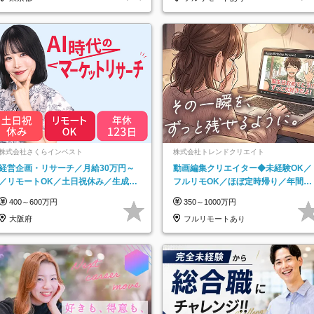
株式会社さくらインベスト
株式会社トレンドクリエイト
経営企画・リサーチ／月給30万円～
動画編集クリエイター◆未経験OK／
／リモートOK／土日祝休み／生成AI
フルリモOK／ほぼ定時帰り／年間休
を活用できる方歓迎
日125日／髪・服・ネイル自由／副業
400～600万円
350～1000万円
OK
大阪府
フルリモートあり