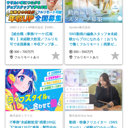
GMOコネクトHR株式会社【GMOインターネットグループ】
Apollon株式会社
【総合職（事務/マーケ/広報
SNS動画の編集スタッフ★未経
等）】未経験大歓迎／フルリモ
験からプロになれる！｜おうち
可で全国募集！年収アップ多数
で働くフルリモート｜残業ゼロ
★年休最大130日★
で18時退勤◎
300～700万円
300～550万円
フルリモートあり
フルリモートあり
株式会社ミライル
株式会社One feat.
IT事務*未経験歓迎*残業10h以
動画・映像クリエイター（SNS
下*年休130日*服装・髪型自由
マーケ）／経験ゼロから一流へ