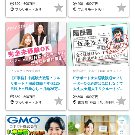
在宅勤務手当あり
600万円可
300～600万円
400～600万円
フルリモートあり
フルリモートあり
フルスタック株式会社
株式会社リクルートR&Dスタッフィング【リクルートグループ】
【IT事務】未経験大歓迎＊フル
ITサポート★未経験歓迎★フリ
リモート＊服装自由＊年休125
ーターOK!経歴は気にしなくて
日以上＊残業なし＊月給26万円
大丈夫★超大手リクルートグル
以上
ープの正社員/sg
350～500万円
300～600万円
フルリモートあり
東京都_神奈川県_埼玉県_千葉県_大阪府…