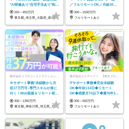
*AI研修あり*住宅手当あり*転勤
／フルリモートOK／月給30万
なし
円～／年休130日以上
250～450万円
300～1500万円
東京都_埼玉県_大阪府_新潟県_福岡県
フルリモートあり
株式会社コプロコンストラクション【東証プライム上場コプロ・ホールディングス子会社】
株式会社エスアイイー 【東京プロマーケット上場】
※サポート事務*未経験から月
ITサポート事務◆完全未経験
収37万円可♪専門スキルが身に
OK◆年休134日◆リモート
付く！Web面接＆リモート研修
OK◆残業月7h以下◆賞与年3回
も充実♪/a
◆5年目まで必ず昇給
300～1350万円
300～500万円
東京都_神奈川県_埼玉県_大阪府_愛知県…
フルリモートあり