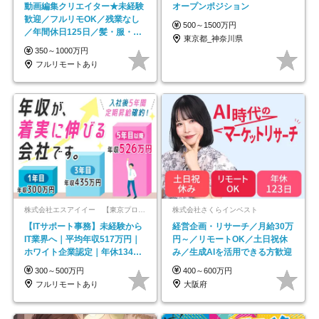
動画編集クリエイター★未経験
オープンポジション
歓迎／フルリモOK／残業なし
500～1500万円
／年間休日125日／髪・服・ネ
東京都_神奈川県
イル自由／研修充実で安心
350～1000万円
フルリモートあり
株式会社エスアイイー 【東京プロマーケット上場】
株式会社さくらインベスト
【ITサポート事務】未経験から
経営企画・リサーチ／月給30万
IT業界へ｜平均年収517万円｜
円～／リモートOK／土日祝休
ホワイト企業認定｜年休134日
み／生成AIを活用できる方歓迎
｜リモートOK
300～500万円
400～600万円
フルリモートあり
大阪府