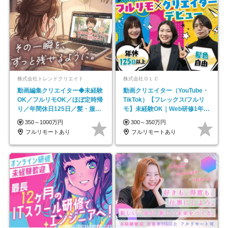
株式会社トレンドクリエイト
株式会社ＯＬＣ
動画編集クリエイター◆未経験
動画クリエイター（YouTube・
OK／フルリモOK／ほぼ定時帰
TikTok）【フレックス/フルリ
り／年間休日125日／髪・服・
モ】未経験OK｜Web研修1年間
ネイル自由／副業OK
｜副業OK
350～1000万円
300～350万円
フルリモートあり
フルリモートあり