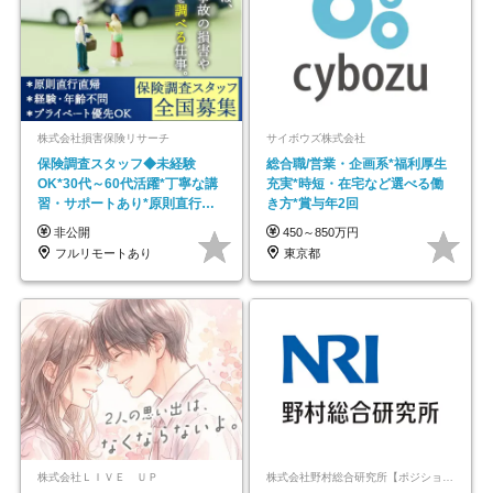
株式会社損害保険リサーチ
サイボウズ株式会社
保険調査スタッフ◆未経験
総合職/営業・企画系*福利厚生
OK*30代～60代活躍*丁寧な講
充実*時短・在宅など選べる働
習・サポートあり*原則直行直
き方*賞与年2回
帰／全国募集・業務委託
非公開
450～850万円
フルリモートあり
東京都
株式会社ＬＩＶＥ ＵＰ
株式会社野村総合研究所【ポジションマッチ登録】