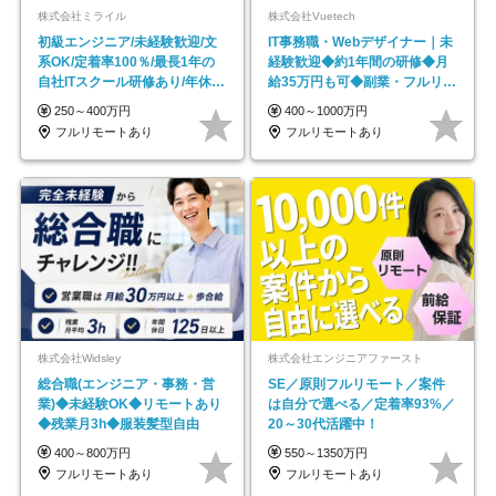
株式会社ミライル
株式会社Vuetech
初級エンジニア/未経験歓迎/文
IT事務職・Webデザイナー｜未
系OK/定着率100％/最長1年の
経験歓迎◆約1年間の研修◆月
自社ITスクール研修あり/年休
給35万円も可◆副業・フルリモ
130日
ート可◆年休126日
250～400万円
400～1000万円
フルリモートあり
フルリモートあり
株式会社Widsley
株式会社エンジニアファースト
総合職(エンジニア・事務・営
SE／原則フルリモート／案件
業)◆未経験OK◆リモートあり
は自分で選べる／定着率93%／
◆残業月3h◆服装髪型自由
20～30代活躍中！
400～800万円
550～1350万円
フルリモートあり
フルリモートあり