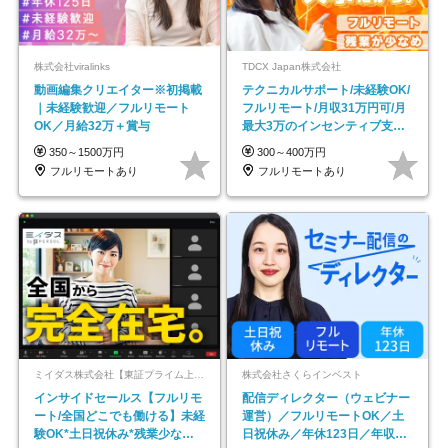
株式会社viralinks
TDCX Japan株式会社
動画編集クリエイター※初掲載
テクニカルサポート/未経験OK/
｜未経験歓迎／フルリモート
フルリモート/月収31万円可/月
OK／月給32万＋賞与
最大3万のインセンティブ支給/
平均年齢33歳
350～1500万円
300～400万円
フルリモートあり
フルリモートあり
ミイダス株式会社【東証プライム上場パーソルグループ】
株式会社さくらインベスト
インサイドセールス【フルリモ
配信ディレクター（ウェビナー
ート/全国どこでも働ける】未経
運営）／フルリモートOK／土
験OK*土日祝休み*残業少なめ*
日祝休み／年休123日／年収