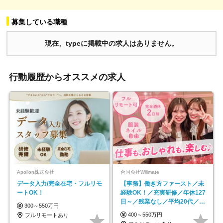
募集している職種
現在、typeに掲載中の求人はありません。
行動履歴からオススメの求人
Apollon株式会社
合同会社Willmate
データ入力/完全在宅・フルリモ
【事務】働き方ファースト／未
ートOK！
経験OK！／充実研修／年休127
日～／残業なし／平均20代／リ
300～550万円
モートOK
400～550万円
フルリモートあり