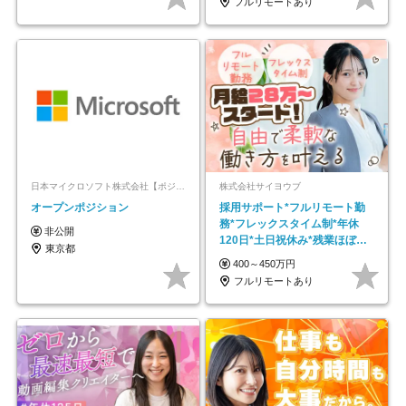
フルリモートあり
日本マイクロソフト株式会社【ポジションマッチ登録】
株式会社サイヨウブ
オープンポジション
採用サポート*フルリモート勤
務*フレックスタイム制*年休
非公開
120日*土日祝休み*残業ほぼな
東京都
し*育児中社員8割以上
400～450万円
フルリモートあり