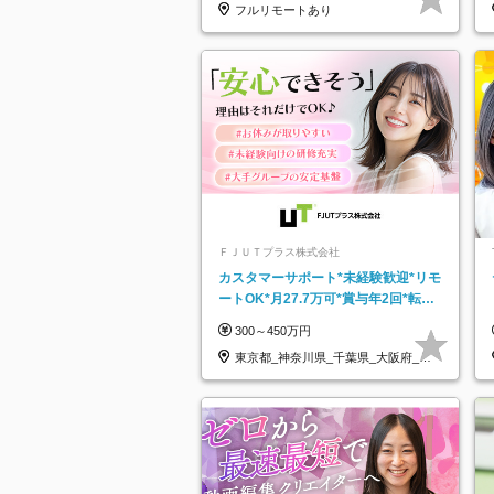
フルリモートあり
ＦＪＵＴプラス株式会社
カスタマーサポート*未経験歓迎*リモ
ートOK*月27.7万可*賞与年2回*転勤
なし*連休OK/ZE010232
300～450万円
東京都_神奈川県_千葉県_大阪府_愛
知県…