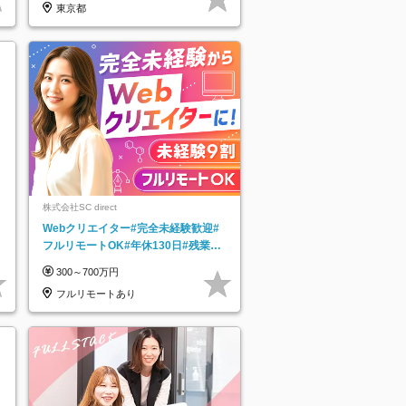
東京都
株式会社SC direct
Webクリエイター#完全未経験歓迎#
フルリモートOK#年休130日#残業月
5h以下#全国募集#最大1年の研修
300～700万円
フルリモートあり