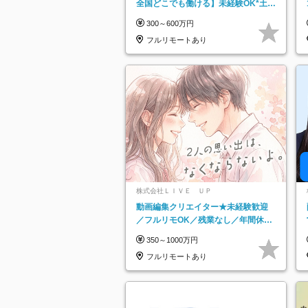
全国どこでも働ける】未経験OK*土日
祝休み*残業少なめ*在宅勤務手当あり
300～600万円
フルリモートあり
株式会社ＬＩＶＥ ＵＰ
動画編集クリエイター★未経験歓迎
／フルリモOK／残業なし／年間休日
125日／髪・服・ネイル自由／研修充
350～1000万円
実で安心
フルリモートあり