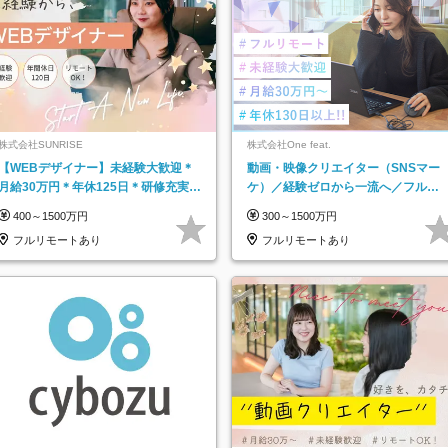
株式会社SUNRISE
株式会社One feat.
【WEBデザイナー】未経験大歓迎＊
動画・映像クリエイター（SNSマー
月給30万円＊年休125日＊研修充実＊
ケ）／経験ゼロから一流へ／フルリ
フルリモ＊フルフレックス＊
モートOK／月給30万円～／年休130
400～1500万円
300～1500万円
日以上
フルリモートあり
フルリモートあり