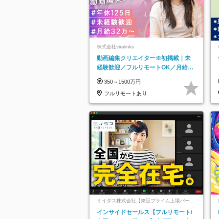
株式会社viralinks
動画編集クリエイター※初掲載｜未
経験歓迎／フルリモートOK／月給32
万＋賞与
350～1500万円
フルリモートあり
ミイダス株式会社【東証プライム上場パーソ
ルグループ】
インサイドセールス【フルリモート/