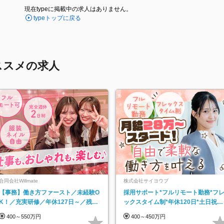
現在typeに掲載中の求人はありません。
typeトップに戻る
ススメの求人
合同会社Willmate
株式会社サイヨウブ
【事務】働き方ファースト／未経験O
採用サポート*フルリモート勤務*フ
K！／充実研修／年休127日～／残業
ックスタイム制*年休120日*土日祝休
なし／平均20代／リモートOK
み*残業ほぼなし*育児中社員8割以上
400～550万円
400～450万円