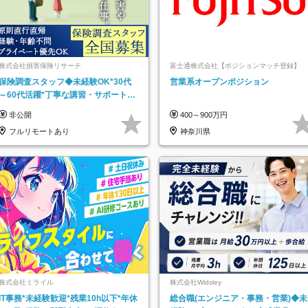
株式会社損害保険リサーチ
富士通株式会社【ポジションマッチ登録】
保険調査スタッフ◆未経験OK*30代
営業系オープンポジション
～60代活躍*丁寧な講習・サポートあ
り*原則直行直帰／全国募集・業務委
非公開
400～900万円
託
フルリモートあり
神奈川県
株式会社ミライル
株式会社Widsley
IT事務*未経験歓迎*残業10h以下*年休
総合職(エンジニア・事務・営業)◆未