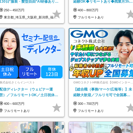
130日*服装・髪型自由*AI研修あり*
経験OK◆リモートあり◆残業月3h◆
住宅手当あり*転勤なし
服装髪型自由
250～450万円
400～800万円
東京都_埼玉県_大阪府_新潟県_福岡
フルリモートあり
県
株式会社さくらインベスト
GMOコネクトHR株式会社【GMOインター
ットグループ】
配信ディレクター（ウェビナー運
【総合職（事務/マーケ/広報等）】未
営）／フルリモートOK／土日祝休み
経験大歓迎／フルリモ可で全国募
／年休123日／年収600万円可
集！年収アップ多数★年休最大130日
400～600万円
300～700万円
★
フルリモートあり
フルリモートあり