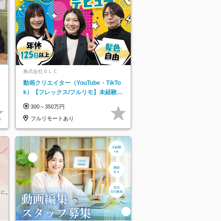
株式会社ＯＬＣ
動画クリエイター（YouTube・TikTo
k）【フレックス/フルリモ】未経験O
K｜Web研修1年間｜副業OK
300～350万円
フルリモートあり