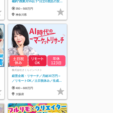
確約*残業月5h以下*日立G受託の安定
基盤*湘南エリア勤務
350～500万円
神奈川県
ネ
株式会社さくらインベスト
経営企画・リサーチ／月給30万円～
／リモートOK／土日祝休み／生成AI
を活用できる方歓迎
400～600万円
大阪府