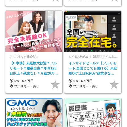
フルスタック株式会社
ミイダス株式会社【東証プライム上場パーソルグループ】
【IT事務】未経験大歓迎＊フル
インサイドセールス【フルリモ
リモート＊服装自由＊年休125
ート/全国どこでも働ける】未経
日以上＊残業なし＊月給26万円
験OK*土日祝休み*残業少なめ*
以上
在宅勤務手当あり
350～500万円
300～600万円
フルリモートあり
フルリモートあり