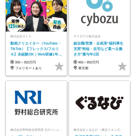
株式会社ＯＬＣ
サイボウズ株式会社
動画クリエイター（YouTube・
総合職/営業・企画系*福利厚生
TikTok）【フレックス/フルリ
充実*時短・在宅など選べる働
モ】未経験OK｜Web研修1年間
き方*賞与年2回
｜副業OK
300～350万円
450～850万円
フルリモートあり
東京都
株式会社野村総合研究所【ポジションマッチ登録】
株式会社ぐるなび （東証スタンダード上場）