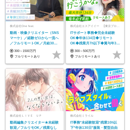
株式会社One feat.
株式会社エスアイイー 【東京プロマーケット上場】
動画・映像クリエイター（SNS
ITサポート事務◆完全未経験
マーケ）／経験ゼロから一流へ
OK◆年休134日◆リモート
／フルリモートOK／月給30万
OK◆残業月7h以下◆賞与年3回
円～／年休130日以上
◆5年目まで必ず昇給
300～1500万円
300～500万円
フルリモートあり
フルリモートあり
株式会社ＬＩＶＥ ＵＰ
株式会社ミライル
動画編集クリエイター★未経験
IT事務*未経験歓迎*残業10h以
歓迎／フルリモOK／残業なし
下*年休130日*服装・髪型自由