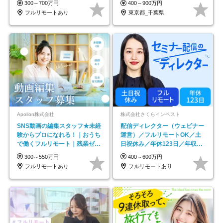
300～700万円
400～900万円
フルリモートあり
東京都_千葉県
Apollon株式会社
株式会社さくらインベスト
SNS動画の編集スタッフ★未経
配信ディレクター（ウェビナー
験からプロになれる！｜おうち
運営）／フルリモートOK／土
で働くフルリモート｜残業ゼロ
日祝休み／年休123日／年収
で18時退勤◎
600万円可
300～550万円
400～600万円
フルリモートあり
フルリモートあり