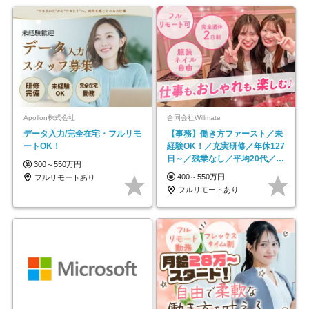
Apollon株式会社
合同会社Willmate
データ入力/完全在宅・フルリモ
【事務】働き方ファースト／未
ートOK！
経験OK！／充実研修／年休127
日～／残業なし／平均20代／リ
300～550万円
モートOK
400～550万円
フルリモートあり
フルリモートあり