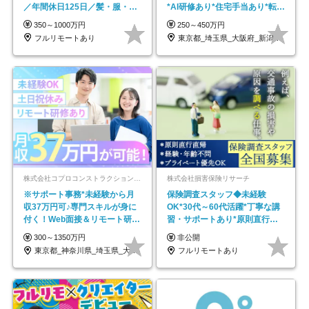
／年間休日125日／髪・服・ネ
*AI研修あり*住宅手当あり*転勤
イル自由／研修充実で安心
なし
350～1000万円
250～450万円
フルリモートあり
東京都_埼玉県_大阪府_新潟県_福岡県
株式会社コプロコンストラクション【東証プライム上場コプロ・ホールディングス子会社】
株式会社損害保険リサーチ
※サポート事務*未経験から月
保険調査スタッフ◆未経験
収37万円可♪専門スキルが身に
OK*30代～60代活躍*丁寧な講
付く！Web面接＆リモート研修
習・サポートあり*原則直行直
も充実♪/a
帰／全国募集・業務委託
300～1350万円
非公開
東京都_神奈川県_埼玉県_大阪府_愛知県…
フルリモートあり