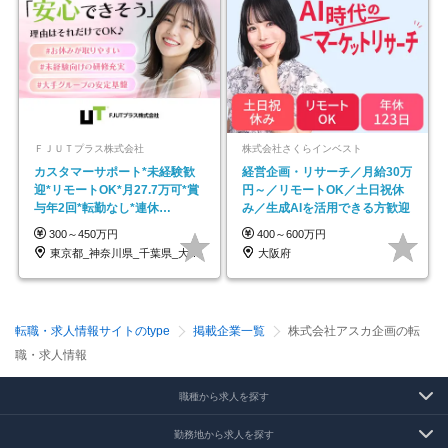
ＦＪＵＴプラス株式会社
株式会社さくらインベスト
カスタマーサポート*未経験歓
経営企画・リサーチ／月給30万
迎*リモートOK*月27.7万可*賞
円～／リモートOK／土日祝休
与年2回*転勤なし*連休
み／生成AIを活用できる方歓迎
OK/ZE010232
300～450万円
400～600万円
東京都_神奈川県_千葉県_大阪府_愛知県…
大阪府
転職・求人情報サイトのtype
掲載企業一覧
株式会社アスカ企画の転
職・求人情報
職種から求人を探す
勤務地から求人を探す