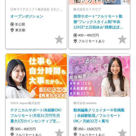
日本マイクロソフト株式会社【ポジションマッチ登録】
株式会社サイヨウブ
オープンポジション
採用サポート*フルリモート勤
務*フレックスタイム制*年休
非公開
120日*土日祝休み*残業ほぼな
東京都
し*育児中社員8割以上
400～450万円
フルリモートあり
TDCX Japan株式会社
株式会社viralinks
テクニカルサポート/未経験OK/
動画編集クリエイター※初掲載
フルリモート/月収31万円可/月
｜未経験歓迎／フルリモート
最大3万のインセンティブ支給/
OK／月給32万＋賞与
平均年齢33歳
300～400万円
350～1500万円
フルリモートあり
フルリモートあり