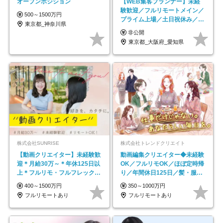
オープンポジション
【WEB集客プランナー】未経
験歓迎／フルリモートメイン／
500～1500万円
プライム上場／土日祝休み／東
東京都_神奈川県
京・大阪・名古屋
非公開
東京都_大阪府_愛知県
株式会社SUNRISE
株式会社トレンドクリエイト
【動画クリエイター】未経験歓
動画編集クリエイター◆未経験
迎＊月給30万～＊年休125日以
OK／フルリモOK／ほぼ定時帰
上＊フルリモ・フルフレックス
り／年間休日125日／髪・服・
◆10名の採用が決定◆
ネイル自由／副業OK
400～1500万円
350～1000万円
フルリモートあり
フルリモートあり