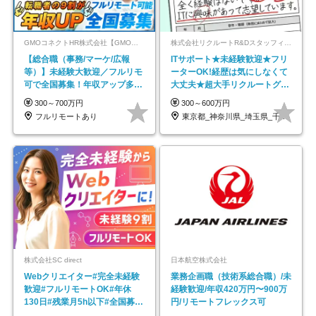
GMOコネクトHR株式会社【GMOインターネットグループ】
株式会社リクルートR&Dスタッフィング【リクルートグループ】
【総合職（事務/マーケ/広報
ITサポート★未経験歓迎★フリ
等）】未経験大歓迎／フルリモ
ーターOK!経歴は気にしなくて
可で全国募集！年収アップ多数
大丈夫★超大手リクルートグル
★年休最大130日★
ープの正社員/sg
300～700万円
300～600万円
フルリモートあり
東京都_神奈川県_埼玉県_千葉県_大阪府…
株式会社SC direct
日本航空株式会社
Webクリエイター#完全未経験
業務企画職（技術系総合職）/未
歓迎#フルリモートOK#年休
経験歓迎/年収420万円〜900万
130日#残業月5h以下#全国募集
円/リモートフレックス可
#最大1年の研修