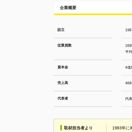
企業概要
設立
19
従業員数
16
平均
資本金
4億
売上高
46
代表者
代表
取材担当者より
1983年