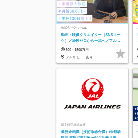
株式会社One feat.
動画・映像クリエイター（SNSマー
ケ）／経験ゼロから一流へ／フルリ
モートOK／月給30万円～／年休130
300～1500万円
日以上
フルリモートあり
日本航空株式会社
業務企画職（技術系総合職）/未経験
歓迎/年収420万円〜900万円/リモー