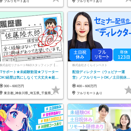
フルリモートあり
フルリモートあり
株式会社リクルートR&Dスタッフィング【リ
株式会社さくらインベスト
クルートグループ】
ITサポート★未経験歓迎★フリーター
配信ディレクター（ウェビナー運
OK!経歴は気にしなくて大丈夫★超大
営）／フルリモートOK／土日祝休み
手リクルートグループの正社員/sg
／年休123日／年収600万円可
300～600万円
400～600万円
東京都_神奈川県_埼玉県_千葉県_大
フルリモートあり
阪府…