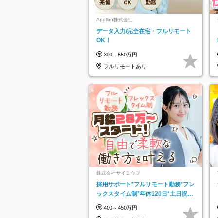
Apollon株式会社
データ入力/完全在宅・フルリモート
OK！
300～550万円
フルリモートあり
株式会社サイヨウブ
採用サポート*フルリモート勤務*フレ
ックスタイム制*年休120日*土日祝休
み*残業ほぼなし*育児中社員8割以上
400～450万円