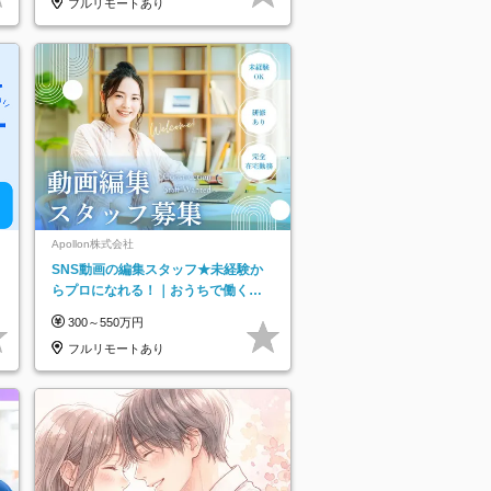
フルリモートあり
Apollon株式会社
SNS動画の編集スタッフ★未経験か
らプロになれる！｜おうちで働くフ
ルリモート｜残業ゼロで18時退勤◎
300～550万円
フルリモートあり