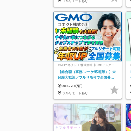
フルリモートあり
GMOコネクトHR株式会社【GMOインターネ
ットグループ】
【総合職（事務/マーケ/広報等）】未
経験大歓迎／フルリモ可で全国募
集！年収アップ多数★年休最大130日
300～700万円
★
フルリモートあり