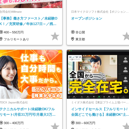
合同会社Willmate
日本マイクロソフト株式会社【ポジションマ
ッチ登録】
【事務】働き方ファースト／未経験O
オープンポジション
K！／充実研修／年休127日～／残業
なし／平均20代／リモートOK
400～550万円
非公開
フルリモートあり
東京都
TDCX Japan株式会社
ミイダス株式会社【東証プライム上場パーソ
ルグループ】
テクニカルサポート/未経験OK/フル
インサイドセールス【フルリモート/
リモート/月収31万円可/月最大3万の
全国どこでも働ける】未経験OK*土
インセンティブ支給/平均年齢33歳
祝休み*残業少なめ*在宅勤務手当あ
300～400万円
300～600万円