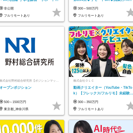
り*原則直行直帰／全国募集・業務委
下◆賞与年3回◆5年目まで必ず昇給
非公開
300～500万円
託
フルリモートあり
フルリモートあり
株式会社野村総合研究所【ポジションマッチ
株式会社ＯＬＣ
登録】
オープンポジション
動画クリエイター（YouTube・TikTo
k）【フレックス/フルリモ】未経験O
K｜Web研修1年間｜副業OK
500～1500万円
300～350万円
東京都_神奈川県
フルリモートあり