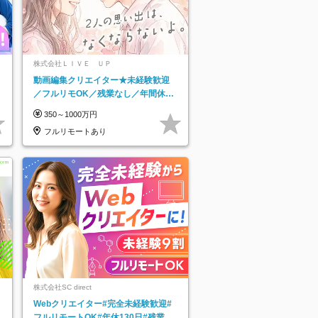
株式会社ＬＩＶＥ ＵＰ
動画編集クリエイター★未経験歓迎
／フルリモOK／残業なし／年間休日
125日／髪・服・ネイル自由／研修充
350～1000万円
実で安心
フルリモートあり
株式会社SC direct
Webクリエイター#完全未経験歓迎#
フルリモートOK#年休130日#残業月