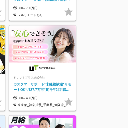
5h以下#全国募集#最大1年の研修
300～700万円
フルリモートあり
ＦＪＵＴプラス株式会社
カスタマーサポート*未経験歓迎*リモ
ートOK*月27.7万可*賞与年2回*転勤
なし*連休OK/ZE010232
300～450万円
東京都_神奈川県_千葉県_大阪府_愛
知県…