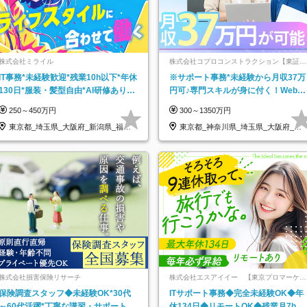
株式会社ミライル
株式会社コプロコンストラクション【東証プ
ライム上場コプロ・ホールディングス子会
IT事務*未経験歓迎*残業10h以下*年休
※サポート事務*未経験から月収37万
社】
130日*服装・髪型自由*AI研修あり*
円可♪専門スキルが身に付く！Web面
住宅手当あり*転勤なし
接＆リモート研修も充実♪/a
250～450万円
300～1350万円
東京都_埼玉県_大阪府_新潟県_福岡
東京都_神奈川県_埼玉県_大阪府_愛
県
知県…
株式会社損害保険リサーチ
株式会社エスアイイー 【東京プロマーケッ
ト上場】
保険調査スタッフ◆未経験OK*30代
ITサポート事務◆完全未経験OK◆年
～60代活躍*丁寧な講習・サポートあ
休134日◆リモートOK◆残業月7h以