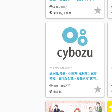
トフレックス可
400～900万円
東京都_千葉県
サイボウズ株式会社
総合職/営業・企画系*福利厚生充実*
時短・在宅など選べる働き方*賞与年
2回
450～850万円
東京都