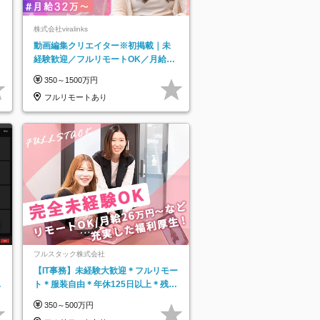
株式会社viralinks
動画編集クリエイター※初掲載｜未
経験歓迎／フルリモートOK／月給32
万＋賞与
350～1500万円
フルリモートあり
フルスタック株式会社
【IT事務】未経験大歓迎＊フルリモー
日
ト＊服装自由＊年休125日以上＊残業
り
なし＊月給26万円以上
350～500万円