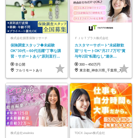
株式会社損害保険リサーチ
ＦＪＵＴプラス株式会社
保険調査スタッフ◆未経験
カスタマーサポート*未経験歓
OK*30代～60代活躍*丁寧な講
迎*リモートOK*月27.7万可*賞
習・サポートあり*原則直行直
与年2回*転勤なし*連休
帰／全国募集・業務委託
OK/ZE010232
非公開
300～450万円
フルリモートあり
東京都_神奈川県_千葉県_大阪府_愛知県…
株式会社viralinks
TDCX Japan株式会社