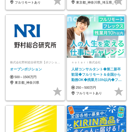
フルリモートあり
東京都_神奈川県_埼玉県_千葉県_大阪府…
株式会社野村総合研究所【ポジションマッチ登録】
ｎｏｔａｒｉ株式会社
オープンポジション
人材コンサルタント◆第二新卒
歓迎◆フルリモート＆全国から
500～1500万円
勤務OK◆残業月10h以内◆フレ
東京都_神奈川県
ックス制
250～500万円
フルリモートあり