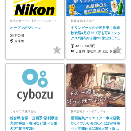
株式会社ニコン【ポジションマッチ登録】
麒麟麦酒株式会社
オープンポジション
キリンビールの企画営業｜未経
験歓迎#月収36.7万も可#フレッ
非公開
クス#賞与年2回#年休123日#完
東京都
全週休2日制
300～500万円
大阪府_愛知県_新潟県_兵庫県_福岡県
サイボウズ株式会社
株式会社トレンドクリエイト
総合職/営業・企画系*福利厚生
動画編集クリエイター◆未経験
充実*時短・在宅など選べる働
OK／フルリモOK／ほぼ定時帰
き方*賞与年2回
り／年間休日125日／髪・服・