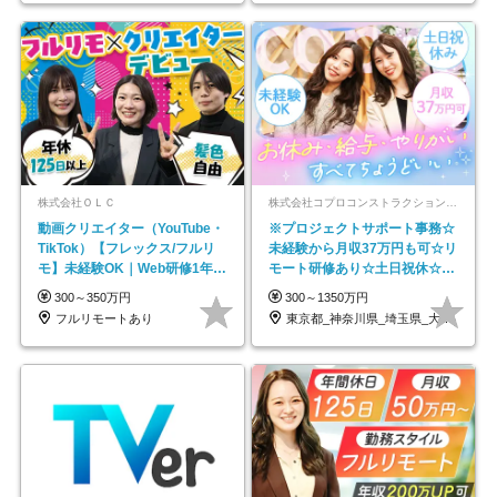
株式会社ＯＬＣ
株式会社コプロコンストラクション【東証プライム上場コプロ・ホールディングス子会社】
動画クリエイター（YouTube・
※プロジェクトサポート事務☆
TikTok）【フレックス/フルリ
未経験から月収37万円も可☆リ
モ】未経験OK｜Web研修1年間
モート研修あり☆土日祝休☆20
｜副業OK
代～30代活躍/b
300～350万円
300～1350万円
フルリモートあり
東京都_神奈川県_埼玉県_大阪府_愛知県…