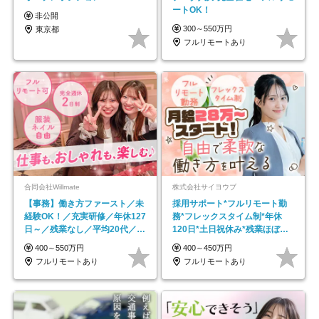
ートOK！
非公開
300～550万円
東京都
フルリモートあり
合同会社Willmate
株式会社サイヨウブ
【事務】働き方ファースト／未
採用サポート*フルリモート勤
経験OK！／充実研修／年休127
務*フレックスタイム制*年休
日～／残業なし／平均20代／リ
120日*土日祝休み*残業ほぼな
モートOK
し*育児中社員8割以上
400～550万円
400～450万円
フルリモートあり
フルリモートあり