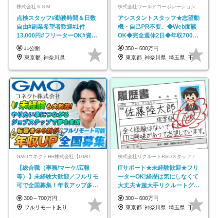
株式会社ＳＧＭ
株式会社ワールドコーポレーション 採用事業部【上場グループ】
点検スタッフ#勤務時間＆日数
アシスタントスタッフ★志望動
自由#副業希望者歓迎#1件
機・自己PR不要。◆Web面談
13,000円#フリーターOK#資格
OK◆完全週休2日◆年収700万
スキル不要
円可/p13
非公開
350～600万円
東京都_神奈川県
東京都_神奈川県_埼玉県_千葉県_大阪府…
GMOコネクトHR株式会社【GMOインターネットグループ】
株式会社リクルートR&Dスタッフィング【リクルートグループ】
【総合職（事務/マーケ/広報
ITサポート★未経験歓迎★フリ
等）】未経験大歓迎／フルリモ
ーターOK!経歴は気にしなくて
可で全国募集！年収アップ多数
大丈夫★超大手リクルートグル
★年休最大130日★
ープの正社員/sg
300～700万円
300～600万円
フルリモートあり
東京都_神奈川県_埼玉県_千葉県_大阪府…