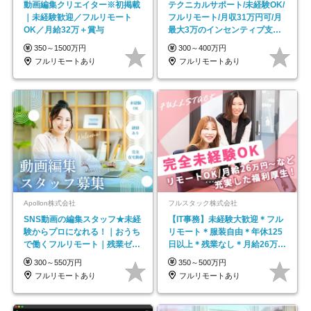
動画編集クリエイター※初掲載
テクニカルサポート/未経験OK/
｜未経験歓迎／フルリモート
フルリモート/月収31万円可/月
OK／月給32万＋賞与
最大3万のインセンティブ支給/
平均年齢33歳
350～1500万円
300～400万円
フルリモートあり
フルリモートあり
Apollon株式会社
フルスタック株式会社
SNS動画の編集スタッフ★未経
【IT事務】未経験大歓迎＊フル
験からプロになれる！｜おうち
リモート＊服装自由＊年休125
で働くフルリモート｜残業ゼロ
日以上＊残業なし＊月給26万円
で18時退勤◎
以上
300～550万円
350～500万円
フルリモートあり
フルリモートあり