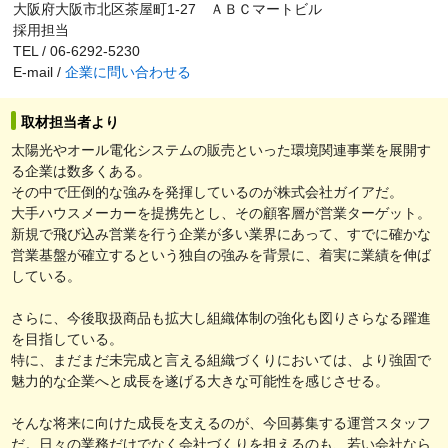
大阪府大阪市北区茶屋町1-27 ＡＢＣマートビル
採用担当
TEL / 06-6292-5230
E-mail /
企業に問い合わせる
取材担当者より
太陽光やオール電化システムの販売といった環境関連事業を展開す
る企業は数多くある。
その中で圧倒的な強みを発揮しているのが株式会社ガイアだ。
大手ハウスメーカーを提携先とし、その顧客層が営業ターゲット。
新規で飛び込み営業を行う企業が多い業界にあって、すでに確かな
営業基盤が確立するという独自の強みを背景に、着実に業績を伸ば
している。
さらに、今後取扱商品も拡大し組織体制の強化も図りさらなる躍進
を目指している。
特に、まだまだ未完成と言える組織づくりにおいては、より強固で
魅力的な企業へと成長を遂げる大きな可能性を感じさせる。
そんな将来に向けた成長を支えるのが、今回募集する運営スタッフ
だ。日々の業務だけでなく会社づくりを担えるのも、若い会社なら