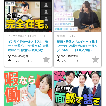
ミイダス株式会社【東証プライム上場パーソルグループ】
株式会社One feat.
インサイドセールス【フルリモ
動画・映像クリエイター（SNS
ート/全国どこでも働ける】未経
マーケ）／経験ゼロから一流へ
験OK*土日祝休み*残業少なめ*
／フルリモートOK／月給30万
在宅勤務手当あり
円～／年休130日以上
300～600万円
300～1500万円
フルリモートあり
フルリモートあり