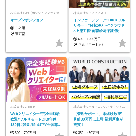
株式会社TVer【ポジションマッチ登録】
株式会社Ｃｒａｎｅ＆Ｉ
オープンポジション
インフラエンジニア*100％フル
リモート*月収50万～*クラウド
非公開
×上流工程*前職給与保証*残業
東京都
月9.8h
600～1200万円
フルリモートあり
株式会社SC direct
株式会社ワールドコンストラクション 【東証一部】 (ワールドホールディングス・グループ)
Webクリエイター#完全未経験
【管理サポート】未経験歓迎*
歓迎#フルリモートOK#年休
月給30万円以上可*福利厚生が
130日#残業月5h以下#全国募集
充実！
#最大1年の研修
300～700万円
350～450万円