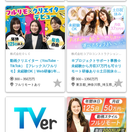
株式会社ＯＬＣ
株式会社コプロコンストラクション【東証プライム上場コプロ・ホールディングス子会社】
動画クリエイター（YouTube・
※プロジェクトサポート事務☆
TikTok）【フレックス/フルリ
未経験から月収37万円も可☆リ
モ】未経験OK｜Web研修1年間
モート研修あり☆土日祝休☆20
｜副業OK
代～30代活躍/b
300～350万円
300～1350万円
フルリモートあり
東京都_神奈川県_埼玉県_大阪府_愛知県…