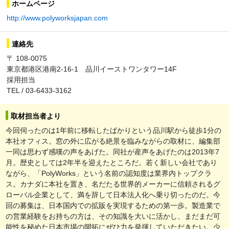
ホームページ
http://www.polyworksjapan.com
連絡先
〒 108-0075
東京都港区港南2-16-1 品川イーストワンタワー14F
採用担当
TEL / 03-6433-3162
取材担当者より
今回伺ったのは1年前に移転したばかりという品川駅から徒歩1分の
本社オフィス。窓の外に広がる絶景を臨みながらの取材に、編集部
一同は思わず感嘆の声をあげた。同社が産声をあげたのは2013年7
月。歴史としては2年半を迎えたところだ。若く新しい会社であり
ながら、「PolyWorks」という名前の認知度は業界内トップクラ
ス。カナダに本社を置き、名だたる世界的メーカーに信頼されるグ
ローバル企業として、満を辞して日本法人化へ乗り切ったのだ。今
回の募集は、日本国内での拡販を実現するための第一歩。製造業で
の営業経験をお持ちの方は、その知識を大いに活かし、まだまだ可
能性を秘めた日本市場の開拓にぜひ力を発揮していただきたい。少