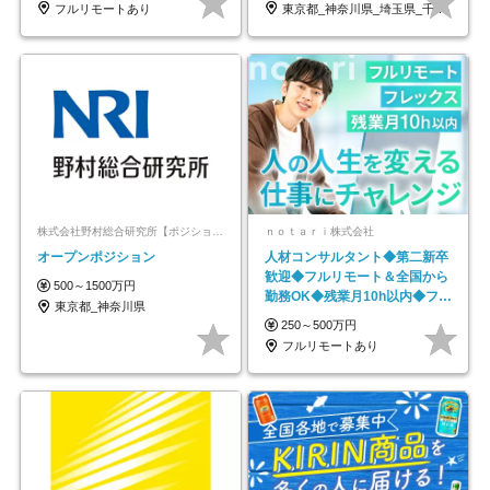
フルリモートあり
東京都_神奈川県_埼玉県_千葉県_大阪府…
株式会社野村総合研究所【ポジションマッチ登録】
ｎｏｔａｒｉ株式会社
オープンポジション
人材コンサルタント◆第二新卒
歓迎◆フルリモート＆全国から
500～1500万円
勤務OK◆残業月10h以内◆フレ
東京都_神奈川県
ックス制
250～500万円
フルリモートあり