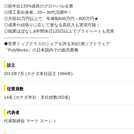
◎前年比133%成長のグローバル企業
◎理工系出身者、20～30代活躍中！
◎月収41万円以上で、年俸制500万円～800万円★
◎成果や頑張りに応じて更なる高収入も実現可能！
◎残業ほぼなし&年間休日125日以上でプライベートも充実
------------------------------
◆世界トップクラスのシェアを誇る3D計測ソフトウェア
『PolyWorks』の日本国内での販売業務
設立
2013年7月 (カナダ本社設立 1994年)
従業員数
14名 (カナダ本社・支社総数250名)
代表者
代表取締役 マーク スーシィ