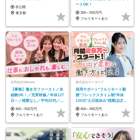
ートOK！
非公開
300～550万円
東京都
フルリモートあり
合同会社Willmate
株式会社サイヨウブ
【事務】働き方ファースト／未
採用サポート*フルリモート勤
経験OK！／充実研修／年休127
務*フレックスタイム制*年休
日～／残業なし／平均20代／リ
120日*土日祝休み*残業ほぼな
モートOK
し*育児中社員8割以上
400～550万円
400～450万円
フルリモートあり
フルリモートあり