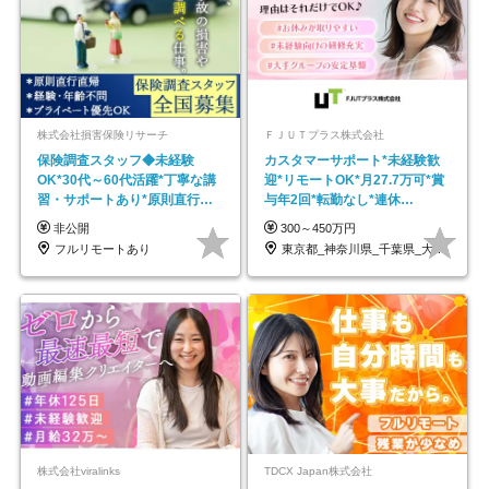
株式会社損害保険リサーチ
ＦＪＵＴプラス株式会社
保険調査スタッフ◆未経験
カスタマーサポート*未経験歓
OK*30代～60代活躍*丁寧な講
迎*リモートOK*月27.7万可*賞
習・サポートあり*原則直行直
与年2回*転勤なし*連休
帰／全国募集・業務委託
OK/ZE010232
非公開
300～450万円
フルリモートあり
東京都_神奈川県_千葉県_大阪府_愛知県…
株式会社viralinks
TDCX Japan株式会社