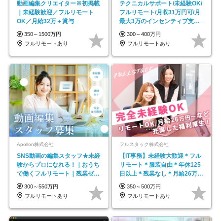
動画編集クリエイター※初掲載
テクニカルサポート/未経験OK/
｜未経験歓迎／フルリモート
フルリモート/月収31万円可/月
OK／月給32万＋賞与
最大3万のインセンティブ支給/
平均年齢33歳
350～1500万円
300～400万円
フルリモートあり
フルリモートあり
Apollon株式会社
フルスタック株式会社
SNS動画の編集スタッフ★未経
【IT事務】未経験大歓迎＊フル
験からプロになれる！｜おうち
リモート＊服装自由＊年休125
で働くフルリモート｜残業ゼロ
日以上＊残業なし＊月給26万円
で18時退勤◎
以上
300～550万円
350～500万円
フルリモートあり
フルリモートあり