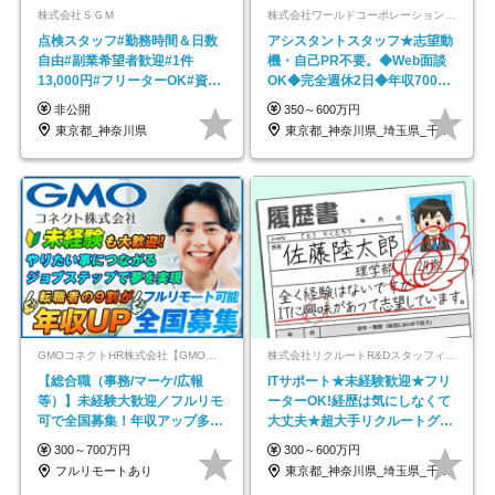
株式会社ＳＧＭ
株式会社ワールドコーポレーション 採用事業部【上場グループ】
点検スタッフ#勤務時間＆日数
アシスタントスタッフ★志望動
自由#副業希望者歓迎#1件
機・自己PR不要。◆Web面談
13,000円#フリーターOK#資格
OK◆完全週休2日◆年収700万
スキル不要
円可/p13
非公開
350～600万円
東京都_神奈川県
東京都_神奈川県_埼玉県_千葉県_大阪府…
GMOコネクトHR株式会社【GMOインターネットグループ】
株式会社リクルートR&Dスタッフィング【リクルートグループ】
【総合職（事務/マーケ/広報
ITサポート★未経験歓迎★フリ
等）】未経験大歓迎／フルリモ
ーターOK!経歴は気にしなくて
可で全国募集！年収アップ多数
大丈夫★超大手リクルートグル
★年休最大130日★
ープの正社員/sg
300～700万円
300～600万円
フルリモートあり
東京都_神奈川県_埼玉県_千葉県_大阪府…