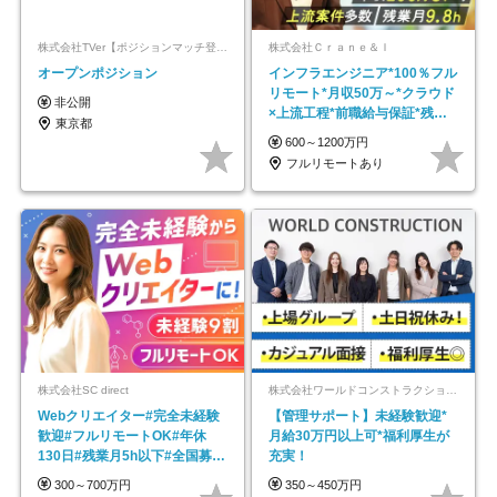
株式会社TVer【ポジションマッチ登録】
株式会社Ｃｒａｎｅ＆Ｉ
オープンポジション
インフラエンジニア*100％フル
リモート*月収50万～*クラウド
非公開
×上流工程*前職給与保証*残業
東京都
月9.8h
600～1200万円
フルリモートあり
株式会社SC direct
株式会社ワールドコンストラクション 【東証一部】 (ワールドホールディングス・グループ)
Webクリエイター#完全未経験
【管理サポート】未経験歓迎*
歓迎#フルリモートOK#年休
月給30万円以上可*福利厚生が
130日#残業月5h以下#全国募集
充実！
#最大1年の研修
300～700万円
350～450万円