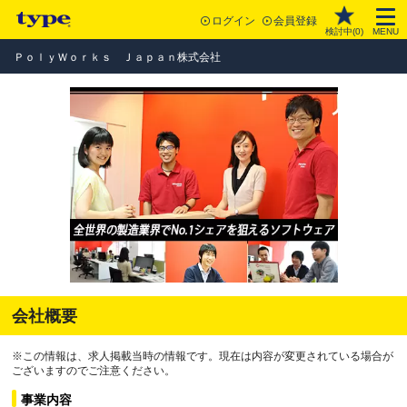
ログイン
会員登録
検討中(
0
)
MENU
ＰｏｌｙＷｏｒｋｓ Ｊａｐａｎ株式会社
会社概要
※この情報は、求人掲載当時の情報です。現在は内容が変更されている場合が
ございますのでご注意ください。
事業内容