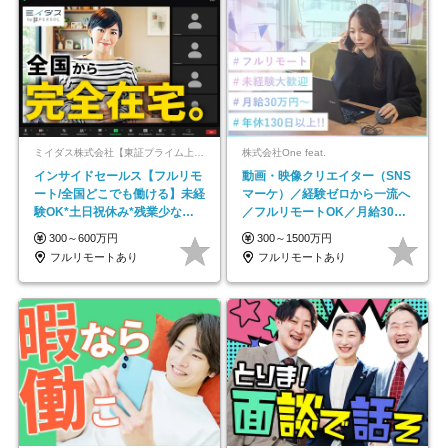
ミイダス株式会社【東証プライム上場パーソルグループ】
株式会社One feat.
インサイドセールス【フルリモ
動画・映像クリエイター（SNS
ート/全国どこでも働ける】未経
マーケ）／経験ゼロから一流へ
験OK*土日祝休み*残業少なめ*
／フルリモートOK／月給30万
在宅勤務手当あり
円～／年休130日以上
300～600万円
300～1500万円
フルリモートあり
フルリモートあり