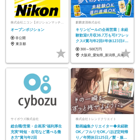
株式会社ニコン【ポジションマッチ登録】
麒麟麦酒株式会社
オープンポジション
キリンビールの企画営業｜未経
験歓迎#月収36.7万も可#フレッ
非公開
クス#賞与年2回#年休123日#完
東京都
全週休2日制
300～500万円
大阪府_愛知県_新潟県_兵庫県_福岡県
サイボウズ株式会社
株式会社トレンドクリエイト
総合職/営業・企画系*福利厚生
動画編集クリエイター◆未経験
充実*時短・在宅など選べる働
OK／フルリモOK／ほぼ定時帰
き方*賞与年2回
り／年間休日125日／髪・服・