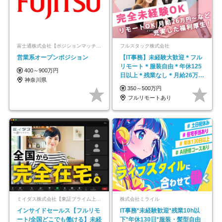
富士通株式会社【ポジションマッチ登録】
フルスタック株式会社
営業系オープンポジション
【IT事務】未経験大歓迎＊フル
リモート＊服装自由＊年休125
400～900万円
日以上＊残業なし＊月給26万円
神奈川県
以上
350～500万円
フルリモートあり
ミイダス株式会社【東証プライム上場パーソルグループ】
株式会社ミライル
インサイドセールス【フルリモ
IT事務*未経験歓迎*残業10h以
ート/全国どこでも働ける】未経
下*年休130日*服装・髪型自由