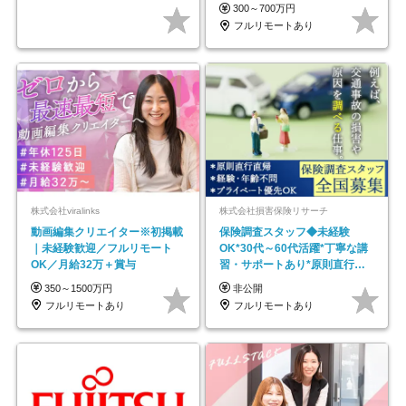
#最大1年の研修
300～700万円
フルリモートあり
株式会社viralinks
株式会社損害保険リサーチ
動画編集クリエイター※初掲載
保険調査スタッフ◆未経験
｜未経験歓迎／フルリモート
OK*30代～60代活躍*丁寧な講
OK／月給32万＋賞与
習・サポートあり*原則直行直
帰／全国募集・業務委託
350～1500万円
非公開
フルリモートあり
フルリモートあり