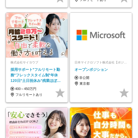
株式会社サイヨウブ
日本マイクロソフト株式会社【ポジションマッチ登録】
採用サポート*フルリモート勤
オープンポジション
務*フレックスタイム制*年休
非公開
120日*土日祝休み*残業ほぼな
東京都
し*育児中社員8割以上
400～450万円
フルリモートあり