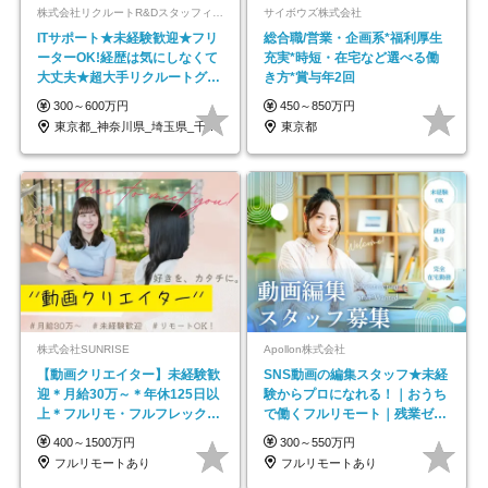
株式会社リクルートR&Dスタッフィング【リクルートグループ】
サイボウズ株式会社
ITサポート★未経験歓迎★フリ
総合職/営業・企画系*福利厚生
ーターOK!経歴は気にしなくて
充実*時短・在宅など選べる働
大丈夫★超大手リクルートグル
き方*賞与年2回
ープの正社員/sg
300～600万円
450～850万円
東京都_神奈川県_埼玉県_千葉県_大阪府…
東京都
株式会社SUNRISE
Apollon株式会社
【動画クリエイター】未経験歓
SNS動画の編集スタッフ★未経
迎＊月給30万～＊年休125日以
験からプロになれる！｜おうち
上＊フルリモ・フルフレックス
で働くフルリモート｜残業ゼロ
◆10名の採用が決定◆
で18時退勤◎
400～1500万円
300～550万円
フルリモートあり
フルリモートあり