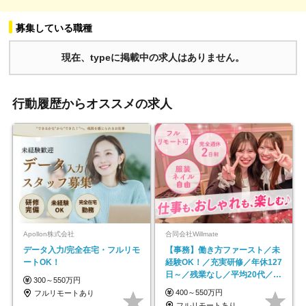
募集している職種
現在、typeに掲載中の求人はありません。
行動履歴からオススメの求人
Apollon株式会社
合同会社Willmate
データ入力/完全在宅・フルリモ
【事務】働き方ファースト／未
ートOK！
経験OK！／充実研修／年休127
日～／残業なし／平均20代／リ
300～550万円
モートOK
400～550万円
フルリモートあり
フルリモートあり