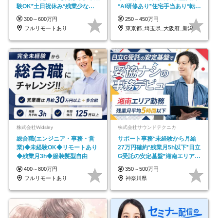
験OK*土日祝休み*残業少なめ*
*AI研修あり*住宅手当あり*転勤
在宅勤務手当あり
なし
300～600万円
250～450万円
フルリモートあり
東京都_埼玉県_大阪府_新潟県_福岡県
株式会社Widsley
株式会社サウンドテクニカ
総合職(エンジニア・事務・営
サポート事務*未経験から月給
業)◆未経験OK◆リモートあり
27万円確約*残業月5h以下*日立
◆残業月3h◆服装髪型自由
G受託の安定基盤*湘南エリア勤
務
400～800万円
350～500万円
フルリモートあり
神奈川県