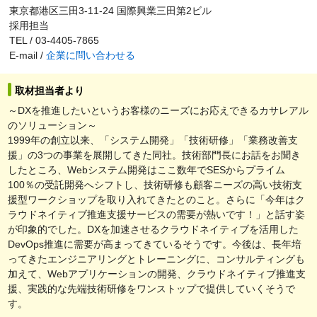
東京都港区三田3-11-24 国際興業三田第2ビル
採用担当
TEL / 03-4405-7865
E-mail /
企業に問い合わせる
取材担当者より
～DXを推進したいというお客様のニーズにお応えできるカサレアル
のソリューション～
1999年の創立以来、「システム開発」「技術研修」「業務改善支
援」の3つの事業を展開してきた同社。技術部門長にお話をお聞き
したところ、Webシステム開発はここ数年でSESからプライム
100％の受託開発へシフトし、技術研修も顧客ニーズの高い技術支
援型ワークショップを取り入れてきたとのこと。さらに「今年はク
ラウドネイティブ推進支援サービスの需要が熱いです！」と話す姿
が印象的でした。DXを加速させるクラウドネイティブを活用した
DevOps推進に需要が高まってきているそうです。今後は、長年培
ってきたエンジニアリングとトレーニングに、コンサルティングも
加えて、Webアプリケーションの開発、クラウドネイティブ推進支
援、実践的な先端技術研修をワンストップで提供していくそうで
す。