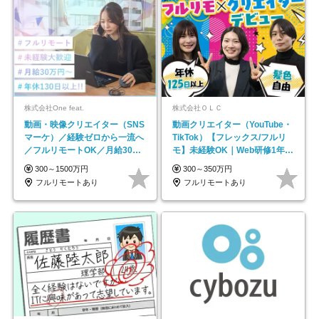
株式会社One feat.
株式会社ＯＬＣ
動画・映像クリエイター（SNS
動画クリエイター（YouTube・
マーケ）／経験ゼロから一流へ
TikTok）【フレックス/フルリ
／フルリモートOK／月給30万
モ】未経験OK｜Web研修1年間
円～／年休130日以上
｜副業OK
300～1500万円
300～350万円
フルリモートあり
フルリモートあり