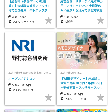
【総合職（事務/マーケ/広報
経営企画・リサーチ／月給30万
等）】未経験大歓迎／フルリモ
円～／リモートOK／土日祝休
可で全国募集！年収アップ多数
み／生成AIを活用できる方歓迎
★年休最大130日★
300～700万円
400～600万円
フルリモートあり
大阪府
株式会社野村総合研究所【ポジションマッチ登録】
株式会社SUNRISE
オープンポジション
【WEBデザイナー】未経験大
歓迎＊月給30万円＊年休125日
500～1500万円
＊研修充実＊フルリモ＊フルフ
東京都_神奈川県
レックス＊
400～1500万円
フルリモートあり