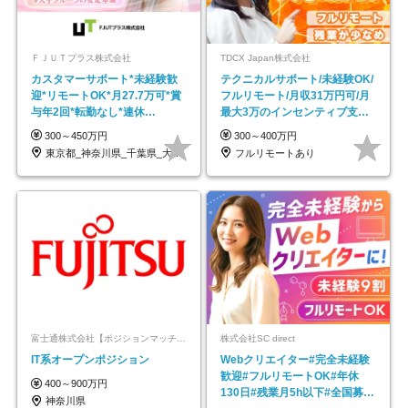
ＦＪＵＴプラス株式会社
TDCX Japan株式会社
カスタマーサポート*未経験歓
テクニカルサポート/未経験OK/
迎*リモートOK*月27.7万可*賞
フルリモート/月収31万円可/月
与年2回*転勤なし*連休
最大3万のインセンティブ支給/
OK/ZE010232
平均年齢33歳
300～450万円
300～400万円
東京都_神奈川県_千葉県_大阪府_愛知県…
フルリモートあり
富士通株式会社【ポジションマッチ登録】
株式会社SC direct
IT系オープンポジション
Webクリエイター#完全未経験
歓迎#フルリモートOK#年休
400～900万円
130日#残業月5h以下#全国募集
神奈川県