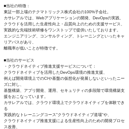
■当社の特徴：
東証一部上場のテクマトリックス株式会社の100%子会社。
カサレアルでは、Webアプリケーションの開発、DevOpsの実践、
クラウドを活用した生産性向上・品質向上のための支援サービス、
実践的な先端技術研修をワンストップで提供いたしております。
エンジニアリング、コンサルティング、トレーニングといったキャ
リアパスがあり、
離職率が低いことが特徴です。
■当社のサービス
・クラウドネイティブ推進支援サービスについて：
クラウドネイティブを活用したDevOps環境の推進支援、
例えば開発環境上でのCIや基盤の仮想化が発展しないといったニー
ズに対し、
基盤構築、アプリ開発、運用、セキュリティの多段階で環境構築支
援をおこなっています。
カサレアルでは、クラウド環境上でクラウドネイティブを体験でき
る
実践的なトレーニングコース"クラウドネイティブ道場”や、
クラウドネイティブ推進支援による生産性向上のための開発プロセ
ス改善、