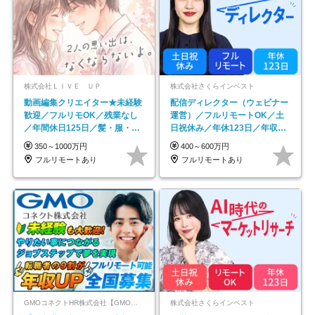
株式会社ＬＩＶＥ ＵＰ
株式会社さくらインベスト
動画編集クリエイター★未経験
配信ディレクター（ウェビナー
歓迎／フルリモOK／残業なし
運営）／フルリモートOK／土
／年間休日125日／髪・服・ネ
日祝休み／年休123日／年収
イル自由／研修充実で安心
600万円可
350～1000万円
400～600万円
フルリモートあり
フルリモートあり
GMOコネクトHR株式会社【GMOインターネットグループ】
株式会社さくらインベスト