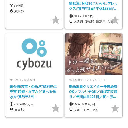
験歓迎#月収36.7万も可#フレッ
非公開
クス#賞与年2回#年休123日#完
東京都
全週休2日制
300～500万円
大阪府_愛知県_新潟県_兵庫県_福岡県
サイボウズ株式会社
株式会社トレンドクリエイト
総合職/営業・企画系*福利厚生
動画編集クリエイター◆未経験
充実*時短・在宅など選べる働
OK／フルリモOK／ほぼ定時帰
き方*賞与年2回
り／年間休日125日／髪・服・
ネイル自由／副業OK
450～850万円
350～1000万円
東京都
フルリモートあり