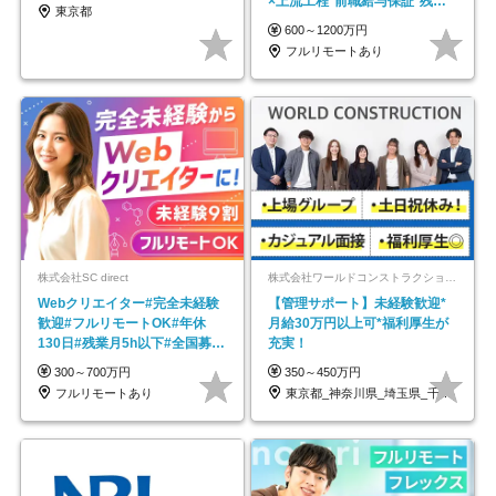
×上流工程*前職給与保証*残業
東京都
月9.8h
600～1200万円
フルリモートあり
株式会社SC direct
株式会社ワールドコンストラクション 【東証一部】 (ワールドホールディングス・グループ)
Webクリエイター#完全未経験
【管理サポート】未経験歓迎*
歓迎#フルリモートOK#年休
月給30万円以上可*福利厚生が
130日#残業月5h以下#全国募集
充実！
#最大1年の研修
300～700万円
350～450万円
フルリモートあり
東京都_神奈川県_埼玉県_千葉県_大阪府…