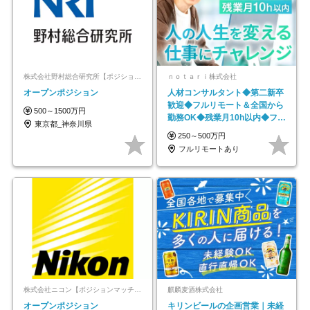
株式会社野村総合研究所【ポジションマッチ登録】
ｎｏｔａｒｉ株式会社
オープンポジション
人材コンサルタント◆第二新卒
歓迎◆フルリモート＆全国から
500～1500万円
勤務OK◆残業月10h以内◆フレ
東京都_神奈川県
ックス制
250～500万円
フルリモートあり
株式会社ニコン【ポジションマッチ登録】
麒麟麦酒株式会社
オープンポジション
キリンビールの企画営業｜未経