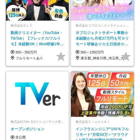
株式会社ＯＬＣ
株式会社コプロコンストラクション【東証プライム上場コプロ・ホールディングス子会社】
動画クリエイター（YouTube・
※プロジェクトサポート事務☆
TikTok）【フレックス/フルリ
未経験から月収37万円も可☆リ
モ】未経験OK｜Web研修1年間
モート研修あり☆土日祝休☆20
｜副業OK
代～30代活躍/b
300～350万円
300～1350万円
フルリモートあり
東京都_神奈川県_埼玉県_大阪府_愛知県…
株式会社TVer【ポジションマッチ登録】
株式会社Ｃｒａｎｅ＆Ｉ
オープンポジション
インフラエンジニア*100％フル
リモート*月収50万～*クラウド
非公開