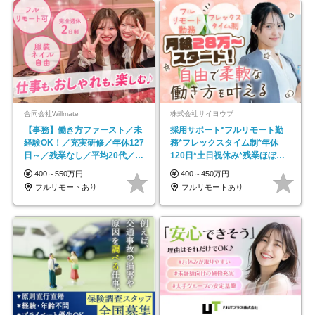
合同会社Willmate
株式会社サイヨウブ
【事務】働き方ファースト／未
採用サポート*フルリモート勤
経験OK！／充実研修／年休127
務*フレックスタイム制*年休
日～／残業なし／平均20代／リ
120日*土日祝休み*残業ほぼな
モートOK
し*育児中社員8割以上
400～550万円
400～450万円
フルリモートあり
フルリモートあり