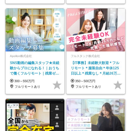
Apollon株式会社
フルスタック株式会社
SNS動画の編集スタッフ★未経
【IT事務】未経験大歓迎＊フル
験からプロになれる！｜おうち
リモート＊服装自由＊年休125
で働くフルリモート｜残業ゼロ
日以上＊残業なし＊月給26万円
で18時退勤◎
以上
300～550万円
350～500万円
フルリモートあり
フルリモートあり