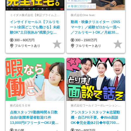
ミイダス株式会社【東証プライム上場パーソルグループ】
株式会社One feat.
インサイドセールス【フルリモ
動画・映像クリエイター（SNS
ート/全国どこでも働ける】未経
マーケ）／経験ゼロから一流へ
験OK*土日祝休み*残業少なめ*
／フルリモートOK／月給30万
在宅勤務手当あり
円～／年休130日以上
300～600万円
300～1500万円
フルリモートあり
フルリモートあり
株式会社ＳＧＭ
株式会社ワールドコーポレーション 採用事業部【上場グループ】
点検スタッフ#勤務時間＆日数
アシスタントスタッフ★志望動
自由#副業希望者歓迎#1件
機・自己PR不要。◆Web面談
13,000円#フリーターOK#資格
OK◆完全週休2日◆年収700万
スキル不要
円可/p13
非公開
350～600万円