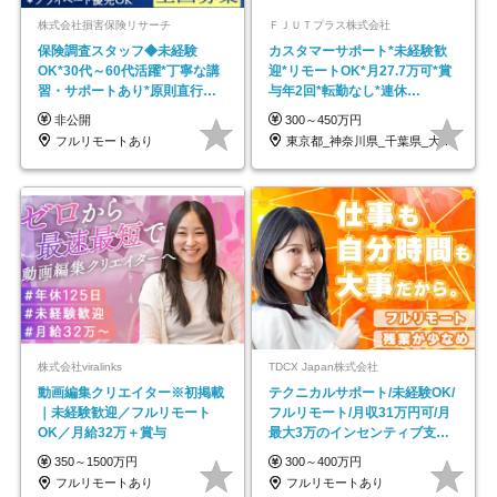
株式会社損害保険リサーチ
ＦＪＵＴプラス株式会社
保険調査スタッフ◆未経験
カスタマーサポート*未経験歓
OK*30代～60代活躍*丁寧な講
迎*リモートOK*月27.7万可*賞
習・サポートあり*原則直行直
与年2回*転勤なし*連休
帰／全国募集・業務委託
OK/ZE010232
非公開
300～450万円
フルリモートあり
東京都_神奈川県_千葉県_大阪府_愛知県…
株式会社viralinks
TDCX Japan株式会社
動画編集クリエイター※初掲載
テクニカルサポート/未経験OK/
｜未経験歓迎／フルリモート
フルリモート/月収31万円可/月
OK／月給32万＋賞与
最大3万のインセンティブ支給/
平均年齢33歳
350～1500万円
300～400万円
フルリモートあり
フルリモートあり