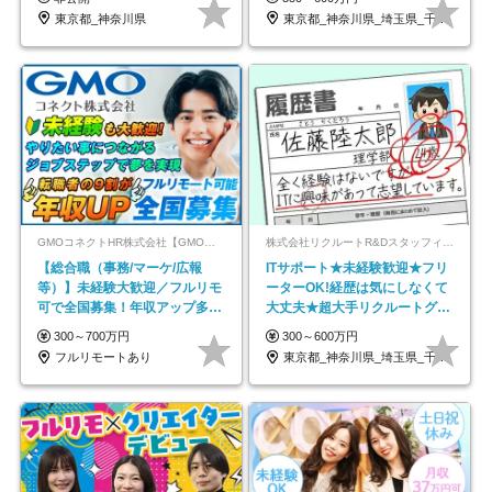
東京都_神奈川県
東京都_神奈川県_埼玉県_千葉県_大阪府…
GMOコネクトHR株式会社【GMOインターネットグループ】
株式会社リクルートR&Dスタッフィング【リクルートグループ】
【総合職（事務/マーケ/広報
ITサポート★未経験歓迎★フリ
等）】未経験大歓迎／フルリモ
ーターOK!経歴は気にしなくて
可で全国募集！年収アップ多数
大丈夫★超大手リクルートグル
★年休最大130日★
ープの正社員/sg
300～700万円
300～600万円
フルリモートあり
東京都_神奈川県_埼玉県_千葉県_大阪府…