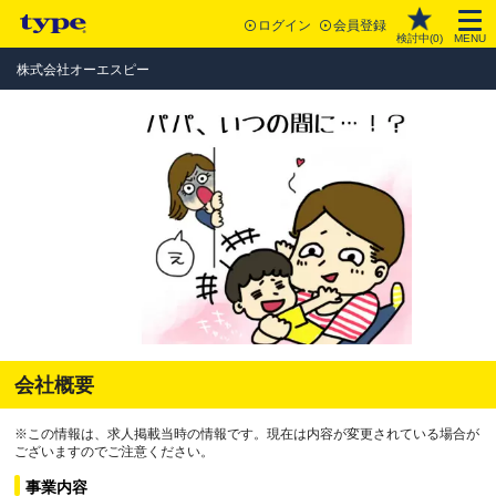
ログイン
会員登録
検討中(
0
)
MENU
株式会社オーエスピー
会社概要
※この情報は、求人掲載当時の情報です。現在は内容が変更されている場合が
ございますのでご注意ください。
事業内容