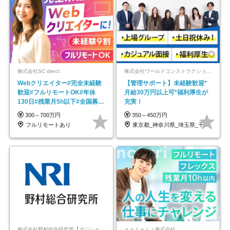
株式会社SC direct
株式会社ワールドコンストラクション 【東証一部】 (ワールドホールディングス・グループ)
Webクリエイター#完全未経験
【管理サポート】未経験歓迎*
歓迎#フルリモートOK#年休
月給30万円以上可*福利厚生が
130日#残業月5h以下#全国募集
充実！
#最大1年の研修
300～700万円
350～450万円
フルリモートあり
東京都_神奈川県_埼玉県_千葉県_大阪府…
株式会社野村総合研究所【ポジションマッチ登録】
ｎｏｔａｒｉ株式会社