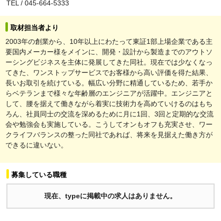
TEL / 045-664-5333
取材担当者より
2003年の創業から、10年以上にわたって東証1部上場企業である主
要国内メーカー様をメインに、開発・設計から製造までのアウトソ
ーシングビジネスを主体に発展してきた同社。現在では少なくなっ
てきた、ワンストップサービスでお客様から高い評価を得た結果、
長いお取引を続けている。幅広い分野に精通しているため、若手か
らベテランまで様々な年齢層のエンジニアが活躍中。エンジニアと
して、腰を据えて働きながら着実に技術力を高めていけるのはもち
ろん、社員同士の交流を深めるために月に1回、3回と定期的な交流
会や勉強会も実施している。こうしてオンもオフも充実させ、ワー
クライフバランスの整った同社であれば、将来を見据えた働き方が
できるに違いない。
募集している職種
現在、typeに掲載中の求人はありません。