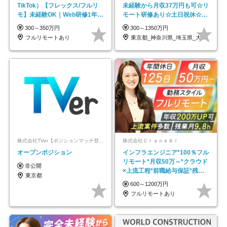
TikTok）【フレックス/フルリ
未経験から月収37万円も可☆リ
モ】未経験OK｜Web研修1年間
モート研修あり☆土日祝休☆20
｜副業OK
代～30代活躍/b
300～350万円
300～1350万円
フルリモートあり
東京都_神奈川県_埼玉県_大阪府_愛知県…
株式会社TVer【ポジションマッチ登録】
株式会社Ｃｒａｎｅ＆Ｉ
オープンポジション
インフラエンジニア*100％フル
リモート*月収50万～*クラウド
非公開
×上流工程*前職給与保証*残業
東京都
月9.8h
600～1200万円
フルリモートあり