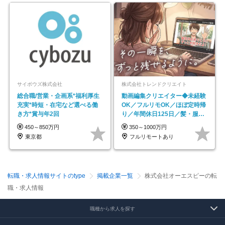
サイボウズ株式会社
株式会社トレンドクリエイト
総合職/営業・企画系*福利厚生
動画編集クリエイター◆未経験
充実*時短・在宅など選べる働
OK／フルリモOK／ほぼ定時帰
き方*賞与年2回
り／年間休日125日／髪・服・
ネイル自由／副業OK
450～850万円
350～1000万円
東京都
フルリモートあり
転職・求人情報サイトのtype
掲載企業一覧
株式会社オーエスピーの転
職・求人情報
職種から求人を探す