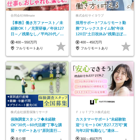
合同会社Willmate
株式会社サイヨウブ
【事務】働き方ファースト／未
採用サポート*フルリモート勤
経験OK！／充実研修／年休127
務*フレックスタイム制*年休
日～／残業なし／平均20代／リ
120日*土日祝休み*残業ほぼな
モートOK
し*育児中社員8割以上
400～550万円
400～450万円
フルリモートあり
フルリモートあり
株式会社損害保険リサーチ
ＦＪＵＴプラス株式会社
保険調査スタッフ◆未経験
カスタマーサポート*未経験歓
OK*30代～60代活躍*丁寧な講
迎*リモートOK*月27.7万可*賞
習・サポートあり*原則直行直
与年2回*転勤なし*連休
帰／全国募集・業務委託
OK/ZE010232
非公開
300～450万円