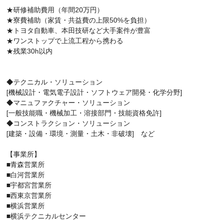
★研修補助費用（年間20万円）
★寮費補助（家賃・共益費の上限50%を負担）
★トヨタ自動車、本田技研など大手案件が豊富
★ワンストップで上流工程から携わる
★残業30h以内
◆テクニカル・ソリューション
[機械設計・電気電子設計・ソフトウェア開発・化学分野]
◆マニュファクチャー・ソリューション
[一般技能職・機械加工・溶接部門・技能資格免許]
◆コンストラクション・ソリューション
[建築・設備・環境・測量・土木・非破壊] など
【事業所】
■青森営業所
■白河営業所
■宇都宮営業所
■西東京営業所
■横浜営業所
■横浜テクニカルセンター