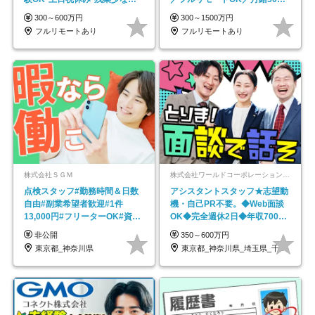
在宅勤務手当あり
円～／年休130日以上
300～600万円
300～1500万円
フルリモートあり
フルリモートあり
株式会社ＳＧＭ
株式会社ワールドコーポレーション 採用事業部【上場グループ】
点検スタッフ#勤務時間＆日数
アシスタントスタッフ★志望動
自由#副業希望者歓迎#1件
機・自己PR不要。◆Web面談
13,000円#フリーターOK#資格
OK◆完全週休2日◆年収700万
スキル不要
円可/p13
非公開
350～600万円
東京都_神奈川県
東京都_神奈川県_埼玉県_千葉県_大阪府…