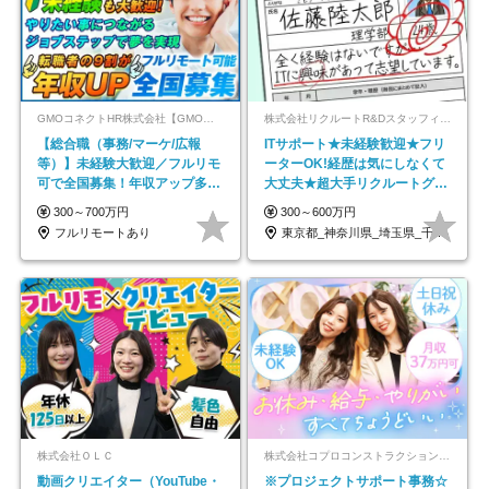
GMOコネクトHR株式会社【GMOインターネットグループ】
株式会社リクルートR&Dスタッフィング【リクルートグループ】
【総合職（事務/マーケ/広報
ITサポート★未経験歓迎★フリ
等）】未経験大歓迎／フルリモ
ーターOK!経歴は気にしなくて
可で全国募集！年収アップ多数
大丈夫★超大手リクルートグル
★年休最大130日★
ープの正社員/sg
300～700万円
300～600万円
フルリモートあり
東京都_神奈川県_埼玉県_千葉県_大阪府…
株式会社ＯＬＣ
株式会社コプロコンストラクション【東証プライム上場コプロ・ホールディングス子会社】
動画クリエイター（YouTube・
※プロジェクトサポート事務☆