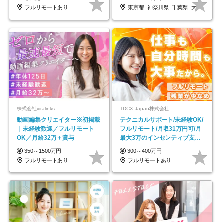
フルリモートあり
東京都_神奈川県_千葉県_大阪府_愛知県…
株式会社viralinks
TDCX Japan株式会社
動画編集クリエイター※初掲載
テクニカルサポート/未経験OK/
｜未経験歓迎／フルリモート
フルリモート/月収31万円可/月
OK／月給32万＋賞与
最大3万のインセンティブ支給/
平均年齢33歳
350～1500万円
300～400万円
フルリモートあり
フルリモートあり