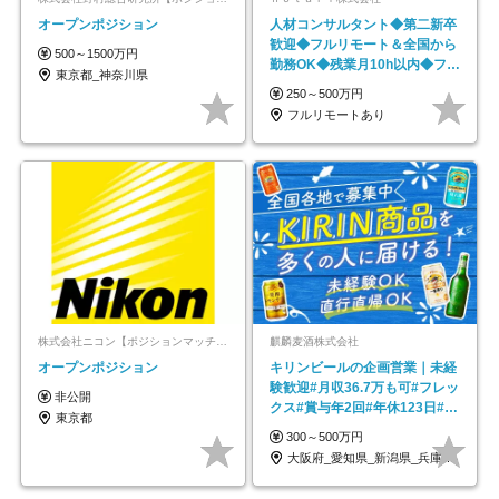
オープンポジション
人材コンサルタント◆第二新卒
歓迎◆フルリモート＆全国から
500～1500万円
勤務OK◆残業月10h以内◆フレ
東京都_神奈川県
ックス制
250～500万円
フルリモートあり
株式会社ニコン【ポジションマッチ登録】
麒麟麦酒株式会社
オープンポジション
キリンビールの企画営業｜未経
験歓迎#月収36.7万も可#フレッ
非公開
クス#賞与年2回#年休123日#完
東京都
全週休2日制
300～500万円
大阪府_愛知県_新潟県_兵庫県_福岡県