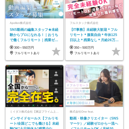
Apollon株式会社
フルスタック株式会社
SNS動画の編集スタッフ★未経
【IT事務】未経験大歓迎＊フル
験からプロになれる！｜おうち
リモート＊服装自由＊年休125
で働くフルリモート｜残業ゼロ
日以上＊残業なし＊月給26万円
で18時退勤◎
以上
300～550万円
350～500万円
フルリモートあり
フルリモートあり
ミイダス株式会社【東証プライム上場パーソルグループ】
株式会社One feat.
インサイドセールス【フルリモ
動画・映像クリエイター（SNS
ート/全国どこでも働ける】未経
マーケ）／経験ゼロから一流へ
験OK*土日祝休み*残業少なめ*
／フルリモートOK／月給30万