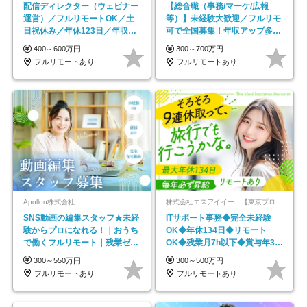
配信ディレクター（ウェビナー
【総合職（事務/マーケ/広報
運営）／フルリモートOK／土
等）】未経験大歓迎／フルリモ
日祝休み／年休123日／年収
可で全国募集！年収アップ多数
600万円可
★年休最大130日★
400～600万円
300～700万円
フルリモートあり
フルリモートあり
Apollon株式会社
株式会社エスアイイー 【東京プロマーケット上場】
SNS動画の編集スタッフ★未経
ITサポート事務◆完全未経験
験からプロになれる！｜おうち
OK◆年休134日◆リモート
で働くフルリモート｜残業ゼロ
OK◆残業月7h以下◆賞与年3回
で18時退勤◎
◆5年目まで必ず昇給
300～550万円
300～500万円
フルリモートあり
フルリモートあり