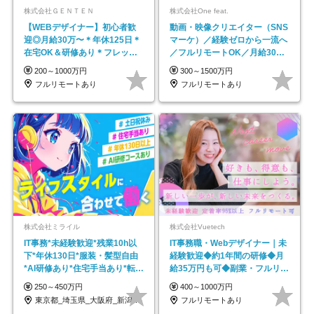
株式会社ＧＥＮＴＥＮ
株式会社One feat.
【WEBデザイナー】初⼼者歓
動画・映像クリエイター（SNS
迎◎⽉給30万〜＊年休125⽇＊
マーケ）／経験ゼロから一流へ
在宅OK＆研修あり＊フレック
／フルリモートOK／月給30万
ス
円～／年休130日以上
200～1000万円
300～1500万円
フルリモートあり
フルリモートあり
株式会社ミライル
株式会社Vuetech
IT事務*未経験歓迎*残業10h以
IT事務職・Webデザイナー｜未
下*年休130日*服装・髪型自由
経験歓迎◆約1年間の研修◆月
*AI研修あり*住宅手当あり*転勤
給35万円も可◆副業・フルリモ
なし
ート可◆年休126日
250～450万円
400～1000万円
東京都_埼玉県_大阪府_新潟県_福岡県
フルリモートあり