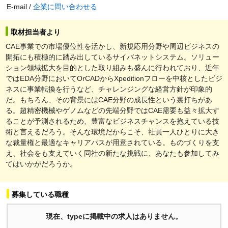
E-mail /
企業に問い合わせる
取材担当者より
CAE事業での市場優位性を活かし、新規応用分野や周辺ビジネスの
開拓にも積極的に踏み出しているサイバネットシステム。ソリュー
ション領域拡大を目的とした取り組みも盛んに行われており、近年
ではEDA分野においてOrCADからXpeditionフローを中核としたビジ
ネスに事業転換を行うなど、チャレンジングな経営方針が印象的
だ。もちろん、その背景にはCAE分野の成長性という裏打ちがあ
る。超精密機械やゲノムなどの先端分野ではCAE需要も益々拡大す
ることが予測されるため、豊富なビジネスチャンスを抱えている技
術と言えるだろう。そんな環境だからこそ、社員一人ひとりに大き
な裁量権と最適なキャリアパスが用意されている。ものづくりを支
え、社会をも支えていく同社の新たな挑戦に、あなたも参加してみ
てはいかがだろうか。
募集している職種
現在、typeに掲載中の求人はありません。