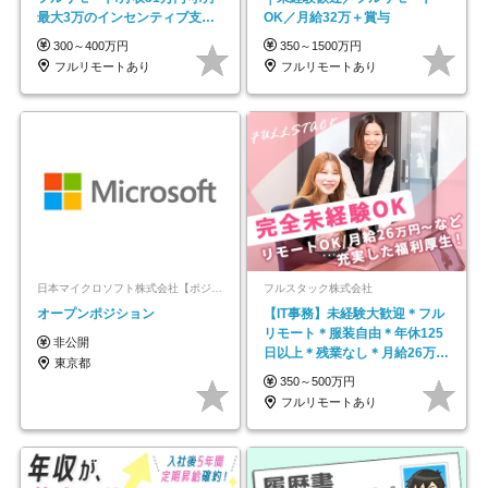
最大3万のインセンティブ支給/
OK／月給32万＋賞与
平均年齢33歳
300～400万円
350～1500万円
フルリモートあり
フルリモートあり
日本マイクロソフト株式会社【ポジションマッチ登録】
フルスタック株式会社
オープンポジション
【IT事務】未経験大歓迎＊フル
リモート＊服装自由＊年休125
非公開
日以上＊残業なし＊月給26万円
東京都
以上
350～500万円
フルリモートあり