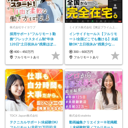
株式会社サイヨウブ
ミイダス株式会社【東証プライム上場パーソルグループ】
採用サポート*フルリモート勤
インサイドセールス【フルリモ
務*フレックスタイム制*年休
ート/全国どこでも働ける】未経
120日*土日祝休み*残業ほぼな
験OK*土日祝休み*残業少なめ*
し*育児中社員8割以上
在宅勤務手当あり
400～450万円
300～600万円
フルリモートあり
フルリモートあり
TDCX Japan株式会社
株式会社viralinks
テクニカルサポート/未経験OK/
動画編集クリエイター※初掲載
フルリモート/月収31万円可/月
｜未経験歓迎／フルリモート