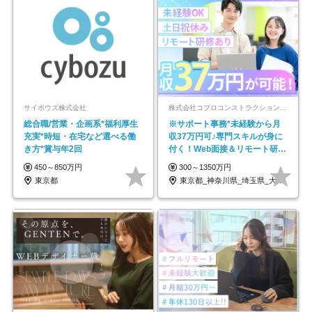
サイボウズ株式会社
株式会社コプロコンストラクション【東証プライム上場コプロ・ホールディングス子会社】
総合職/営業・企画系*福利厚生
※サポート事務*未経験から月
充実*時短・在宅など選べる働
収37万円可♪専門スキルが身に
き方*賞与年2回
付く！Web面接＆リモート研修
も充実♪/a
450～850万円
300～1350万円
東京都
東京都_神奈川県_埼玉県_大阪府_愛知県…