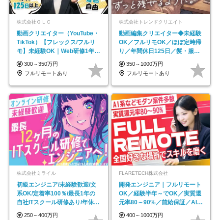
株式会社ＯＬＣ
株式会社トレンドクリエイト
動画クリエイター（YouTube・
動画編集クリエイター◆未経験
TikTok）【フレックス/フルリ
OK／フルリモOK／ほぼ定時帰
モ】未経験OK｜Web研修1年間
り／年間休日125日／髪・服・
｜副業OK
ネイル自由／副業OK
300～350万円
350～1000万円
フルリモートあり
フルリモートあり
株式会社ミライル
FLARETECH株式会社
初級エンジニア/未経験歓迎/文
開発エンジニア｜フルリモート
系OK/定着率100％/最長1年の
OK／経験半年～でOK／実質還
自社ITスクール研修あり/年休
元率80～90%／前給保証／AI系
130日
など最先端案件多数
250～400万円
400～1000万円