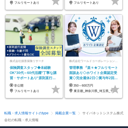
フルリモートあり
フルリモートあり
株式会社損害保険リサーチ
株式会社ワールドコーポレーション 採用事業部【上場グループ】
保険調査スタッフ◆未経験
管理事務 『楽々★フルリモート
OK*30代～60代活躍*丁寧な講
面談あり◇ホワイト企業認定受
習・サポートあり*原則直行直
賞◇完全週休2日◇賞与年2回
帰／全国募集・業務委託
/p13
非公開
350～600万円
フルリモートあり
東京都_神奈川県_埼玉県_千葉県_大阪府…
転職・求人情報サイトのtype
掲載企業一覧
サイバネットシステム株式
会社の転職・求人情報