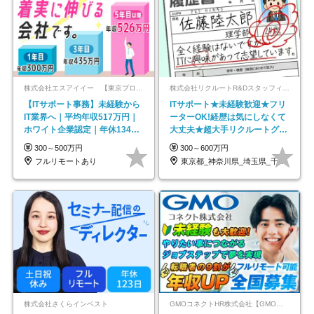
株式会社エスアイイー 【東京プロマーケット上場】
株式会社リクルートR&Dスタッフィング【リクルートグループ】
【ITサポート事務】未経験から
ITサポート★未経験歓迎★フリ
IT業界へ｜平均年収517万円｜
ーターOK!経歴は気にしなくて
ホワイト企業認定｜年休134日
大丈夫★超大手リクルートグル
｜リモートOK
ープの正社員/sg
300～500万円
300～600万円
フルリモートあり
東京都_神奈川県_埼玉県_千葉県_大阪府…
株式会社さくらインベスト
GMOコネクトHR株式会社【GMOインターネットグループ】