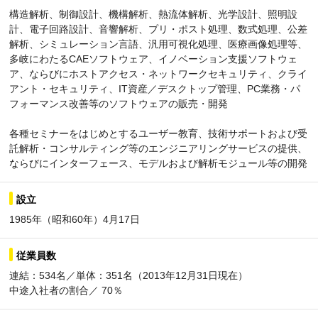
構造解析、制御設計、機構解析、熱流体解析、光学設計、照明設
計、電子回路設計、音響解析、プリ・ポスト処理、数式処理、公差
解析、シミュレーション言語、汎用可視化処理、医療画像処理等、
多岐にわたるCAEソフトウェア、イノベーション支援ソフトウェ
ア、ならびにホストアクセス・ネットワークセキュリティ、クライ
アント・セキュリティ、IT資産／デスクトップ管理、PC業務・パ
フォーマンス改善等のソフトウェアの販売・開発
各種セミナーをはじめとするユーザー教育、技術サポートおよび受
託解析・コンサルティング等のエンジニアリングサービスの提供、
ならびにインターフェース、モデルおよび解析モジュール等の開発
設立
1985年（昭和60年）4月17日
従業員数
連結：534名／単体：351名（2013年12月31日現在）
中途入社者の割合／ 70％