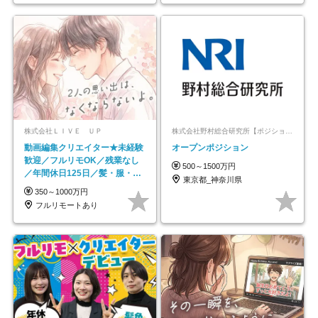
株式会社ＬＩＶＥ ＵＰ
株式会社野村総合研究所【ポジションマッチ登録】
動画編集クリエイター★未経験
オープンポジション
歓迎／フルリモOK／残業なし
500～1500万円
／年間休日125日／髪・服・ネ
東京都_神奈川県
イル自由／研修充実で安心
350～1000万円
フルリモートあり