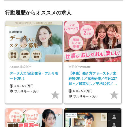
行動履歴からオススメの求人
Apollon株式会社
合同会社Willmate
データ入力/完全在宅・フルリモ
【事務】働き方ファースト／未
ートOK！
経験OK！／充実研修／年休127
日～／残業なし／平均20代／リ
300～550万円
モートOK
400～550万円
フルリモートあり
フルリモートあり