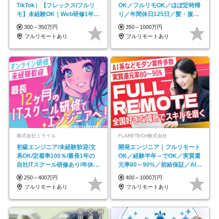
TikTok）【フレックス/フルリ
OK／フルリモOK／ほぼ定時帰
モ】未経験OK｜Web研修1年間
り／年間休日125日／髪・服・
｜副業OK
ネイル自由／副業OK
300～350万円
350～1000万円
フルリモートあり
フルリモートあり
株式会社ミライル
FLARETECH株式会社
初級エンジニア/未経験歓迎/文
開発エンジニア｜フルリモート
系OK/定着率100％/最長1年の
OK／経験半年～でOK／実質還
自社ITスクール研修あり/年休
元率80～90%／前給保証／AI系
130日
など最先端案件多数
250～400万円
400～1000万円
フルリモートあり
フルリモートあり