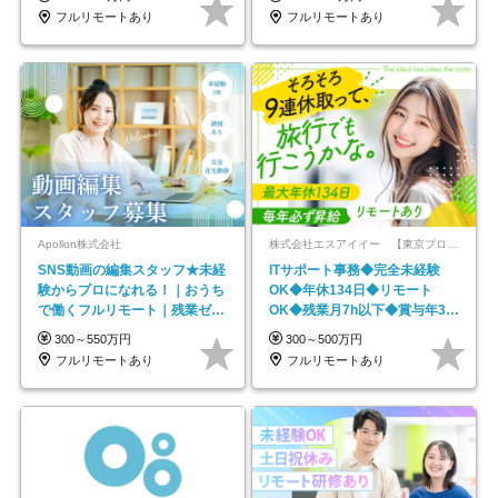
フルリモートあり
フルリモートあり
Apollon株式会社
株式会社エスアイイー 【東京プロマーケット上場】
SNS動画の編集スタッフ★未経
ITサポート事務◆完全未経験
験からプロになれる！｜おうち
OK◆年休134日◆リモート
で働くフルリモート｜残業ゼロ
OK◆残業月7h以下◆賞与年3回
で18時退勤◎
◆5年目まで必ず昇給
300～550万円
300～500万円
フルリモートあり
フルリモートあり