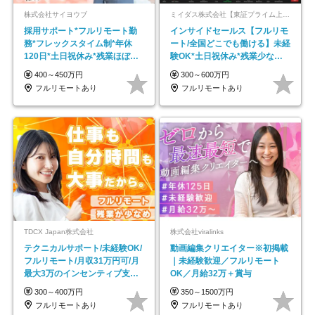
株式会社サイヨウブ
ミイダス株式会社【東証プライム上場パーソルグループ】
採用サポート*フルリモート勤
インサイドセールス【フルリモ
務*フレックスタイム制*年休
ート/全国どこでも働ける】未経
120日*土日祝休み*残業ほぼな
験OK*土日祝休み*残業少なめ*
し*育児中社員8割以上
在宅勤務手当あり
400～450万円
300～600万円
フルリモートあり
フルリモートあり
TDCX Japan株式会社
株式会社viralinks
テクニカルサポート/未経験OK/
動画編集クリエイター※初掲載
フルリモート/月収31万円可/月
｜未経験歓迎／フルリモート
最大3万のインセンティブ支給/
OK／月給32万＋賞与
平均年齢33歳
300～400万円
350～1500万円
フルリモートあり
フルリモートあり