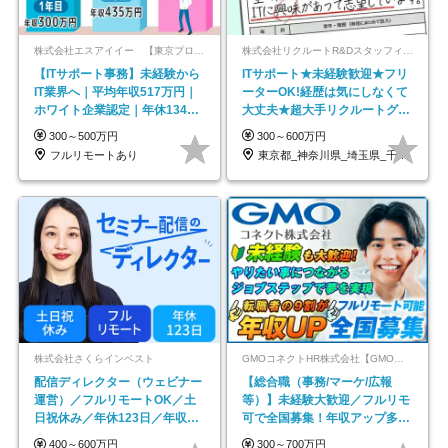
株式会社エスアイイー 【東京プロマーケット上場】
株式会社リクルートR&Dスタッフィング【リクルートグループ】
【ITサポート事務】未経験から
ITサポート★未経験歓迎★フリ
IT業界へ｜平均年収517万円｜
ーターOK!経歴は気にしなくて
ホワイト企業認定｜年休134日
大丈夫★超大手リクルートグル
｜リモートOK
ープの正社員/sg
300～500万円
300～600万円
フルリモートあり
東京都_神奈川県_埼玉県_千葉県_大阪府…
株式会社さくらインベスト
GMOコネクトHR株式会社【GMOインターネットグループ】
配信ディレクター（ウェビナー
【総合職（事務/マーケ/広報
運営）／フルリモートOK／土
等）】未経験大歓迎／フルリモ
日祝休み／年休123日／年収
可で全国募集！年収アップ多数
600万円可
★年休最大130日★
400～600万円
300～700万円