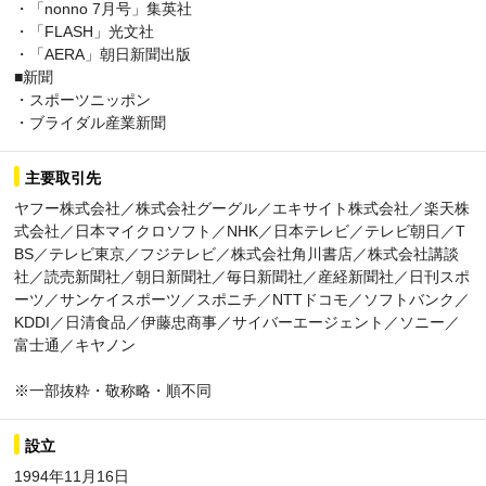
・「nonno 7月号」集英社
・「FLASH」光文社
・「AERA」朝日新聞出版
■新聞
・スポーツニッポン
・ブライダル産業新聞
主要取引先
ヤフー株式会社／株式会社グーグル／エキサイト株式会社／楽天株
式会社／日本マイクロソフト／NHK／日本テレビ／テレビ朝日／T
BS／テレビ東京／フジテレビ／株式会社角川書店／株式会社講談
社／読売新聞社／朝日新聞社／毎日新聞社／産経新聞社／日刊スポ
ーツ／サンケイスポーツ／スポニチ／NTTドコモ／ソフトバンク／
KDDI／日清食品／伊藤忠商事／サイバーエージェント／ソニー／
富士通／キヤノン
※一部抜粋・敬称略・順不同
設立
1994年11月16日