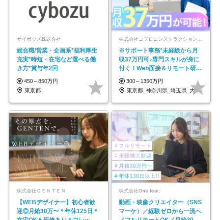
サイボウズ株式会社
株式会社コプロコンストラクション【東証プライム上場コプロ・ホールディングス子会社】
総合職/営業・企画系*福利厚生
※サポート事務*未経験から月
充実*時短・在宅など選べる働
収37万円可♪専門スキルが身に
き方*賞与年2回
付く！Web面接＆リモート研修
も充実♪/a
450～850万円
300～1350万円
東京都
東京都_神奈川県_埼玉県_大阪府_愛知県…
株式会社ＧＥＮＴＥＮ
株式会社One feat.
【WEBデザイナー】初⼼者歓
動画・映像クリエイター（SNS
迎◎⽉給30万〜＊年休125⽇＊
マーケ）／経験ゼロから一流へ
在宅OK＆研修あり＊フレック
／フルリモートOK／月給30万