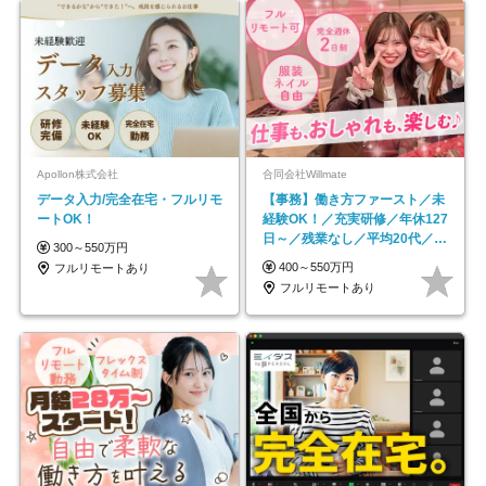
Apollon株式会社
合同会社Willmate
データ入力/完全在宅・フルリモ
【事務】働き方ファースト／未
ートOK！
経験OK！／充実研修／年休127
日～／残業なし／平均20代／リ
300～550万円
モートOK
400～550万円
フルリモートあり
フルリモートあり