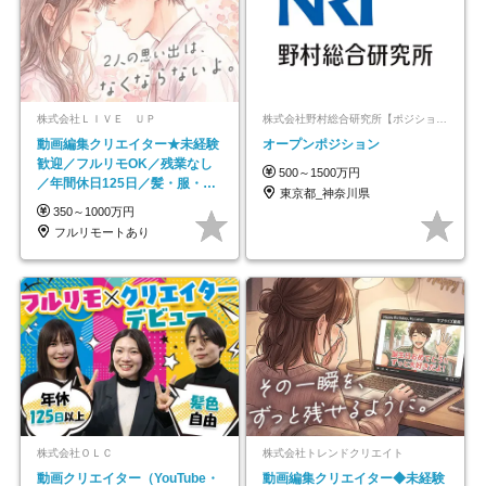
株式会社ＬＩＶＥ ＵＰ
株式会社野村総合研究所【ポジションマッチ登録】
動画編集クリエイター★未経験
オープンポジション
歓迎／フルリモOK／残業なし
500～1500万円
／年間休日125日／髪・服・ネ
東京都_神奈川県
イル自由／研修充実で安心
350～1000万円
フルリモートあり
株式会社ＯＬＣ
株式会社トレンドクリエイト
動画クリエイター（YouTube・
動画編集クリエイター◆未経験