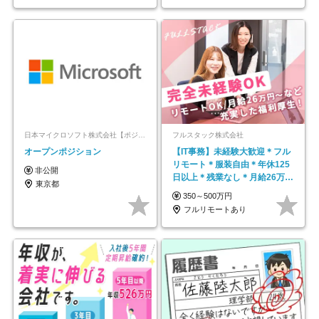
日本マイクロソフト株式会社【ポジションマッチ登録】
フルスタック株式会社
オープンポジション
【IT事務】未経験大歓迎＊フル
リモート＊服装自由＊年休125
非公開
日以上＊残業なし＊月給26万円
東京都
以上
350～500万円
フルリモートあり