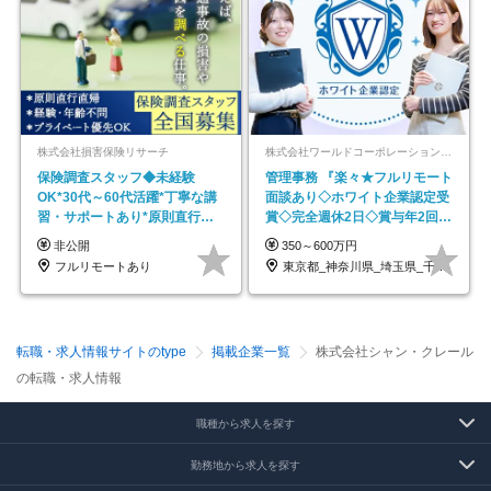
株式会社損害保険リサーチ
株式会社ワールドコーポレーション 採用事業部【上場グループ】
保険調査スタッフ◆未経験
管理事務 『楽々★フルリモート
OK*30代～60代活躍*丁寧な講
面談あり◇ホワイト企業認定受
習・サポートあり*原則直行直
賞◇完全週休2日◇賞与年2回
帰／全国募集・業務委託
/p13
非公開
350～600万円
フルリモートあり
東京都_神奈川県_埼玉県_千葉県_大阪府…
転職・求人情報サイトのtype
掲載企業一覧
株式会社シャン・クレール
の転職・求人情報
職種から求人を探す
勤務地から求人を探す