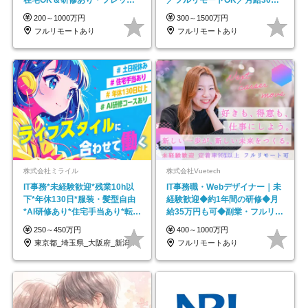
ス
円～／年休130日以上
200～1000万円
300～1500万円
フルリモートあり
フルリモートあり
株式会社ミライル
株式会社Vuetech
IT事務*未経験歓迎*残業10h以
IT事務職・Webデザイナー｜未
下*年休130日*服装・髪型自由
経験歓迎◆約1年間の研修◆月
*AI研修あり*住宅手当あり*転勤
給35万円も可◆副業・フルリモ
なし
ート可◆年休126日
250～450万円
400～1000万円
東京都_埼玉県_大阪府_新潟県_福岡県
フルリモートあり