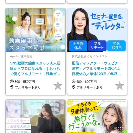
Apollon株式会社
株式会社さくらインベスト
SNS動画の編集スタッフ★未経
配信ディレクター（ウェビナー
験からプロになれる！｜おうち
運営）／フルリモートOK／土
で働くフルリモート｜残業ゼロ
日祝休み／年休123日／年収
で18時退勤◎
600万円可
300～550万円
400～600万円
フルリモートあり
フルリモートあり