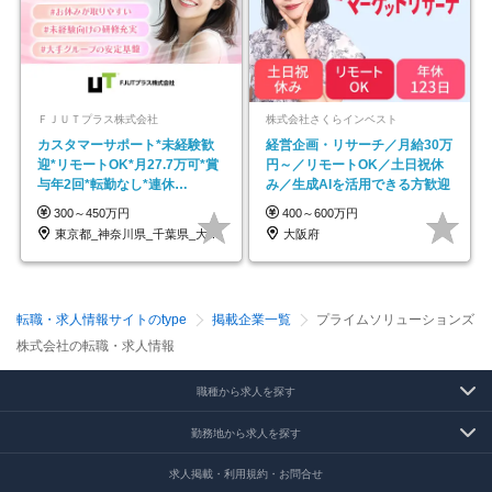
ＦＪＵＴプラス株式会社
株式会社さくらインベスト
カスタマーサポート*未経験歓
経営企画・リサーチ／月給30万
迎*リモートOK*月27.7万可*賞
円～／リモートOK／土日祝休
与年2回*転勤なし*連休
み／生成AIを活用できる方歓迎
OK/ZE010232
300～450万円
400～600万円
東京都_神奈川県_千葉県_大阪府_愛知県…
大阪府
転職・求人情報サイトのtype
掲載企業一覧
プライムソリューションズ
株式会社の転職・求人情報
職種から求人を探す
勤務地から求人を探す
求人掲載・利用規約・お問合せ