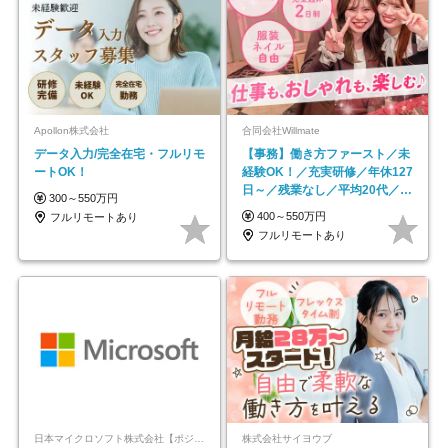
Apollon株式会社
合同会社Willmate
データ入力/完全在宅・フルリモ
【事務】働き方ファースト／未
ートOK！
経験OK！／充実研修／年休127
日～／残業なし／平均20代／リ
300～550万円
モートOK
400～550万円
フルリモートあり
フルリモートあり
日本マイクロソフト株式会社【ポジションマッチ登録】
株式会社サイヨウブ