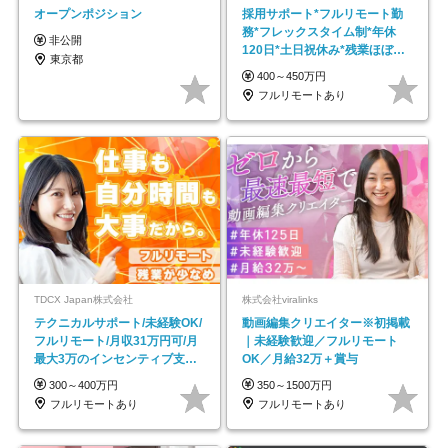
オープンポジション
採用サポート*フルリモート勤
務*フレックスタイム制*年休
非公開
120日*土日祝休み*残業ほぼな
東京都
し*育児中社員8割以上
400～450万円
フルリモートあり
TDCX Japan株式会社
株式会社viralinks
テクニカルサポート/未経験OK/
動画編集クリエイター※初掲載
フルリモート/月収31万円可/月
｜未経験歓迎／フルリモート
最大3万のインセンティブ支給/
OK／月給32万＋賞与
平均年齢33歳
300～400万円
350～1500万円
フルリモートあり
フルリモートあり