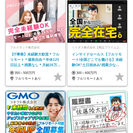
フルスタック株式会社
ミイダス株式会社【東証プライム上場パーソルグループ】
【IT事務】未経験大歓迎＊フル
インサイドセールス【フルリモ
リモート＊服装自由＊年休125
ート/全国どこでも働ける】未経
日以上＊残業なし＊月給26万円
験OK*土日祝休み*残業少なめ*
以上
在宅勤務手当あり
350～500万円
300～600万円
フルリモートあり
フルリモートあり