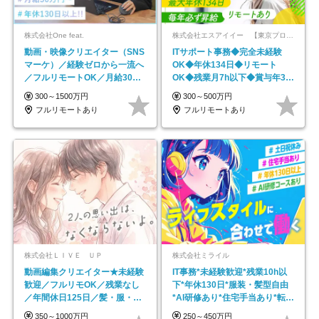
株式会社One feat.
株式会社エスアイイー 【東京プロマーケット上場】
動画・映像クリエイター（SNS
ITサポート事務◆完全未経験
マーケ）／経験ゼロから一流へ
OK◆年休134日◆リモート
／フルリモートOK／月給30万
OK◆残業月7h以下◆賞与年3回
円～／年休130日以上
◆5年目まで必ず昇給
300～1500万円
300～500万円
フルリモートあり
フルリモートあり
株式会社ＬＩＶＥ ＵＰ
株式会社ミライル
動画編集クリエイター★未経験
IT事務*未経験歓迎*残業10h以
歓迎／フルリモOK／残業なし
下*年休130日*服装・髪型自由
／年間休日125日／髪・服・ネ
*AI研修あり*住宅手当あり*転勤
イル自由／研修充実で安心
なし
350～1000万円
250～450万円