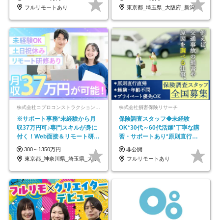
フルリモートあり
東京都_埼玉県_大阪府_新潟県_福岡県
株式会社コプロコンストラクション【東証プライム上場コプロ・ホールディングス子会社】
株式会社損害保険リサーチ
※サポート事務*未経験から月
保険調査スタッフ◆未経験
収37万円可♪専門スキルが身に
OK*30代～60代活躍*丁寧な講
付く！Web面接＆リモート研修
習・サポートあり*原則直行直
も充実♪/a
帰／全国募集・業務委託
300～1350万円
非公開
東京都_神奈川県_埼玉県_大阪府_愛知県…
フルリモートあり