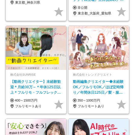
東京都_神奈川県
京・大阪・名古屋
非公開
東京都_大阪府_愛知県
株式会社SUNRISE
株式会社トレンドクリエイト
【動画クリエイター】未経験歓
動画編集クリエイター◆未経験
迎＊月給30万～＊年休125日以
OK／フルリモOK／ほぼ定時帰
上＊フルリモ・フルフレックス
り／年間休日125日／髪・服・
◆10名の採用が決定◆
ネイル自由／副業OK
400～1500万円
350～1000万円
フルリモートあり
フルリモートあり