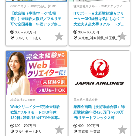
GMOコネクトHR株式会社【GMOインターネットグループ】
株式会社リクルートR&Dスタッフィング【リクルートグループ】
【総合職（事務/マーケ/広報
ITサポート★未経験歓迎★フリ
等）】未経験大歓迎／フルリモ
ーターOK!経歴は気にしなくて
可で全国募集！年収アップ多数
大丈夫★超大手リクルートグル
★年休最大130日★
ープの正社員/sg
300～700万円
300～600万円
フルリモートあり
東京都_神奈川県_埼玉県_千葉県_大阪府…
株式会社SC direct
日本航空株式会社
Webクリエイター#完全未経験
業務企画職（技術系総合職）/未
歓迎#フルリモートOK#年休
経験歓迎/年収420万円〜900万
130日#残業月5h以下#全国募集
円/リモートフレックス可
#最大1年の研修
300～700万円
400～900万円
フルリモートあり
東京都_千葉県