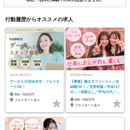
行動履歴からオススメの求人
Apollon株式会社
合同会社Willmate
データ入力/完全在宅・フルリモ
【事務】働き方ファースト／未
ートOK！
経験OK！／充実研修／年休127
日～／残業なし／平均20代／リ
300～550万円
モートOK
400～550万円
フルリモートあり
フルリモートあり