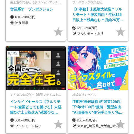
富士通株式会社【ポジションマッチ登録】
フルスタック株式会社
営業系オープンポジション
【IT事務】未経験大歓迎＊フル
リモート＊服装自由＊年休125
400～900万円
日以上＊残業なし＊月給26万円
神奈川県
以上
350～500万円
フルリモートあり
ミイダス株式会社【東証プライム上場パーソルグループ】
株式会社ミライル
インサイドセールス【フルリモ
IT事務*未経験歓迎*残業10h以
ート/全国どこでも働ける】未経
下*年休130日*服装・髪型自由
験OK*土日祝休み*残業少なめ*
*AI研修あり*住宅手当あり*転勤
在宅勤務手当あり
なし
300～600万円
250～450万円
フルリモートあり
東京都_埼玉県_大阪府_新潟県_福岡県