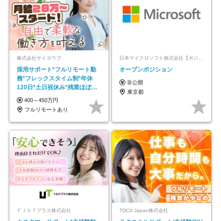
株式会社サイヨウブ
日本マイクロソフト株式会社【ポジションマッチ登録】
採用サポート*フルリモート勤
オープンポジション
務*フレックスタイム制*年休
非公開
120日*土日祝休み*残業ほぼな
東京都
し*育児中社員8割以上
400～450万円
フルリモートあり
ＦＪＵＴプラス株式会社
TDCX Japan株式会社