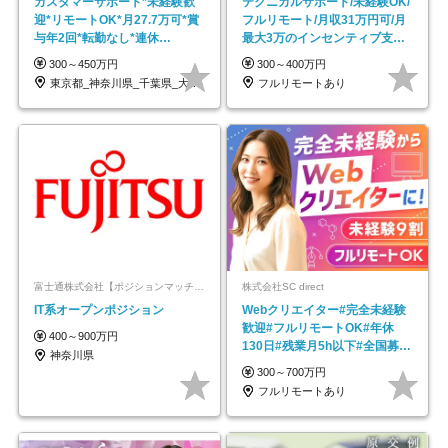
カスタマーサポート*未経験歓
テクニカルサポート/未経験OK/
迎*リモートOK*月27.7万可*賞
フルリモート/月収31万円可/月
与年2回*転勤なし*連休
最大3万のインセンティブ支給/
OK/ZE010232
平均年齢33歳
300～450万円
300～400万円
東京都_神奈川県_千葉県_大阪府_愛知県…
フルリモートあり
富士通株式会社【ポジションマッチ登録】
株式会社SC direct
IT系オープンポジション
Webクリエイター#完全未経験
歓迎#フルリモートOK#年休
400～900万円
130日#残業月5h以下#全国募集
神奈川県
#最大1年の研修
300～700万円
フルリモートあり