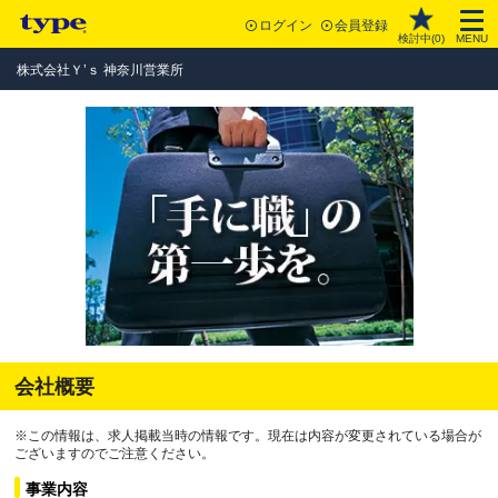
ログイン
会員登録
検討中(
0
)
MENU
株式会社Ｙ’ｓ 神奈川営業所
会社概要
※この情報は、求人掲載当時の情報です。現在は内容が変更されている場合が
ございますのでご注意ください。
事業内容