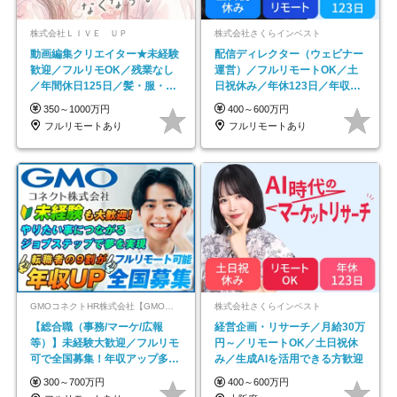
株式会社ＬＩＶＥ ＵＰ
株式会社さくらインベスト
動画編集クリエイター★未経験
配信ディレクター（ウェビナー
歓迎／フルリモOK／残業なし
運営）／フルリモートOK／土
／年間休日125日／髪・服・ネ
日祝休み／年休123日／年収
イル自由／研修充実で安心
600万円可
350～1000万円
400～600万円
フルリモートあり
フルリモートあり
GMOコネクトHR株式会社【GMOインターネットグループ】
株式会社さくらインベスト
【総合職（事務/マーケ/広報
経営企画・リサーチ／月給30万
等）】未経験大歓迎／フルリモ
円～／リモートOK／土日祝休
可で全国募集！年収アップ多数
み／生成AIを活用できる方歓迎
★年休最大130日★
300～700万円
400～600万円