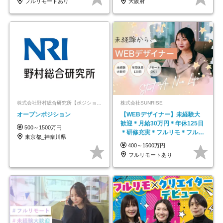
フルリモートあり
大阪府
株式会社野村総合研究所【ポジションマッチ登録】
株式会社SUNRISE
オープンポジション
【WEBデザイナー】未経験大
歓迎＊月給30万円＊年休125日
500～1500万円
＊研修充実＊フルリモ＊フルフ
東京都_神奈川県
レックス＊
400～1500万円
フルリモートあり