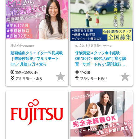
株式会社viralinks
株式会社損害保険リサーチ
動画編集クリエイター※初掲載
保険調査スタッフ◆未経験
｜未経験歓迎／フルリモート
OK*30代～60代活躍*丁寧な講
OK／月給32万＋賞与
習・サポートあり*原則直行直
帰／全国募集・業務委託
350～1500万円
非公開
フルリモートあり
フルリモートあり