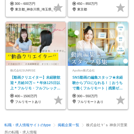
ープの正社員/sg
300～600万円
450～850万円
東京都_神奈川県_埼玉県_千葉県_大阪府…
東京都
株式会社SUNRISE
Apollon株式会社
【動画クリエイター】未経験歓
SNS動画の編集スタッフ★未経
迎＊月給30万～＊年休125日以
験からプロになれる！｜おうち
上＊フルリモ・フルフレックス
で働くフルリモート｜残業ゼロ
◆10名の採用が決定◆
で18時退勤◎
400～1500万円
300～550万円
フルリモートあり
フルリモートあり
転職・求人情報サイトのtype
掲載企業一覧
株式会社Ｙ’ｓ 神奈川営業
所の転職・求人情報