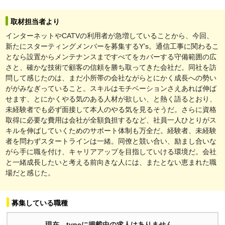
取材担当者より
インターネットやCATVの利用者が急増していることから、今回、
新たにスターティングメンバーを募集するY’s。通信工事に関わるこ
となら設置からメンテナンスまですべてをカバーする守備範囲の広
さと、確かな技術で顧客の信頼を勝ち取ってきた会社だ。同社を訪
問して感じたのは、まだ小所帯の会社ながらとにかく成長への勢い
ががみなぎっていること。スキルはモチベーションさえあれば伸ば
せます、とにかくやる気のある人材が欲しい、と熱く語るとおり、
未経験者でも必ず面接して本人のやる気を見るそうだ。さらに資格
取得に必要な費用は会社が全額負担するなど、社員一人ひとりがス
キルを伸ばしていくためのサポート体制も万全だ。経験者、未経験
者を問わずスタートラインは一緒。同僚と競い合い、励まし合いな
がら手に職を付け、キャリアアップを目指していける環境だ。会社
と一緒成長したいと考える前向きな人には、またとない恵まれた職
場だと感じた。
募集している職種
現在、typeに掲載中の求人はありません。