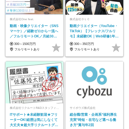
株式会社One feat.
株式会社ＯＬＣ
動画・映像クリエイター（SNS
動画クリエイター（YouTube・
マーケ）／経験ゼロから一流へ
TikTok）【フレックス/フルリ
／フルリモートOK／月給30万
モ】未経験OK｜Web研修1年間
円～／年休130日以上
｜副業OK
300～1500万円
300～350万円
フルリモートあり
フルリモートあり
株式会社リクルートR&Dスタッフィング【リクルートグループ】
サイボウズ株式会社
ITサポート★未経験歓迎★フリ
総合職/営業・企画系*福利厚生
ーターOK!経歴は気にしなくて
充実*時短・在宅など選べる働
大丈夫★超大手リクルートグル
き方*賞与年2回