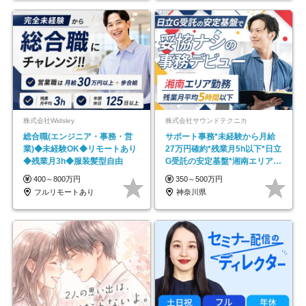
株式会社Widsley
株式会社サウンドテクニカ
総合職(エンジニア・事務・営
サポート事務*未経験から月給
業)◆未経験OK◆リモートあり
27万円確約*残業月5h以下*日立
◆残業月3h◆服装髪型自由
G受託の安定基盤*湘南エリア勤
務
400～800万円
350～500万円
フルリモートあり
神奈川県