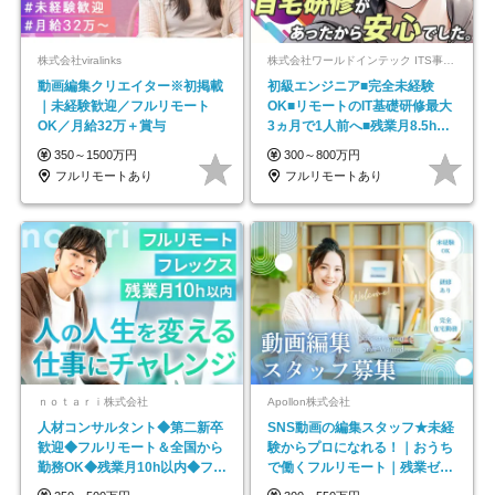
株式会社viralinks
株式会社ワールドインテック ITS事業部【東証プライム上場グループ】
動画編集クリエイター※初掲載
初級エンジニア■完全未経験
｜未経験歓迎／フルリモート
OK■リモートのIT基礎研修最大
OK／月給32万＋賞与
3ヵ月で1人前へ■残業月8.5h■
安定基盤/STR
350～1500万円
300～800万円
フルリモートあり
フルリモートあり
ｎｏｔａｒｉ株式会社
Apollon株式会社
人材コンサルタント◆第二新卒
SNS動画の編集スタッフ★未経
歓迎◆フルリモート＆全国から
験からプロになれる！｜おうち
勤務OK◆残業月10h以内◆フレ
で働くフルリモート｜残業ゼロ
ックス制
で18時退勤◎