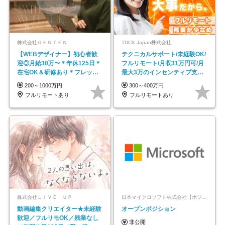
株式会社ＧＥＮＴＥＮ
TDCX Japan株式会社
【WEBデザイナー】初⼼者歓
テクニカルサポート/未経験OK/
迎◎⽉給30万〜＊年休125⽇＊
フルリモート/月収31万円可/月
在宅OK＆研修あり＊フレック
最大3万のインセンティブ支給/
ス
平均年齢33歳
200～1000万円
300～400万円
フルリモートあり
フルリモートあり
株式会社ＬＩＶＥ ＵＰ
日本マイクロソフト株式会社【ポジションマッチ登録】
動画編集クリエイター★未経験
オープンポジション
歓迎／フルリモOK／残業なし
非公開