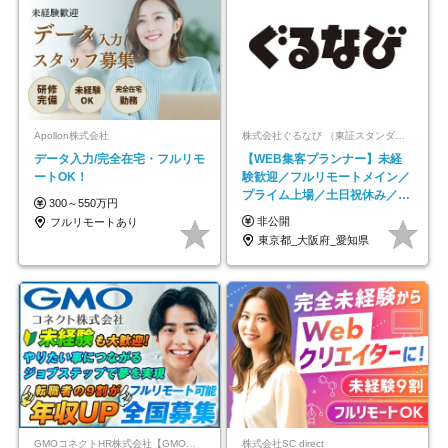
Apollon株式会社
株式会社ぐるなび （東証スタンダード上場）
データ入力/完全在宅・フルリモ
【WEB集客プランナー】未経
ートOK！
験歓迎／フルリモートメイン／
プライム上場／土日祝休み／東
300～550万円
京・大阪・名古屋
非公開
フルリモートあり
東京都_大阪府_愛知県
GMOコネクトHR株式会社【GMOインターネットグループ】
株式会社SC direct