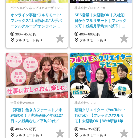
パーソルビジネスプロセスデザイン株式会社 事業開発本部
株式会社プロエフィカ
オンライン事務*フルリモート*
SES営業｜未経験OK｜入社初
フレックス*土日祝休み*大手パ
日からフルリモート｜フレック
ーソルグループ*オンライン面
ス可｜残業月平均10h以下｜事
接*30～40代活躍中
業立ち上げメンバー
300～450万円
400～600万円
フルリモートあり
フルリモートあり
合同会社Willmate
株式会社ＯＬＣ
【事務】働き方ファースト／未
動画クリエイター（YouTube・
経験OK！／充実研修／年休127
TikTok）【フレックス/フルリ
日～／残業なし／平均20代／リ
モ】未経験OK｜Web研修1年間
モートOK
｜副業OK
400～550万円
300～350万円
フルリモートあり
フルリモートあり