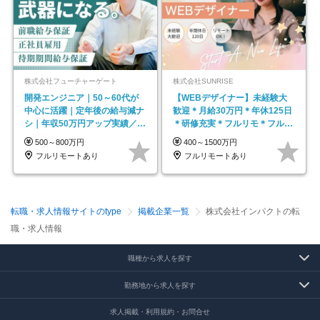
株式会社フューチャーゲート
株式会社SUNRISE
開発エンジニア｜50～60代が
【WEBデザイナー】未経験大
中心に活躍｜定年後の給与減ナ
歓迎＊月給30万円＊年休125日
シ｜年収50万円アップ実績／昇
＊研修充実＊フルリモ＊フルフ
給率92％（直近3年）
レックス＊
500～800万円
400～1500万円
フルリモートあり
フルリモートあり
転職・求人情報サイトのtype
掲載企業一覧
株式会社インパクトの転
職・求人情報
職種から求人を探す
勤務地から求人を探す
求人掲載・利用規約・お問合せ