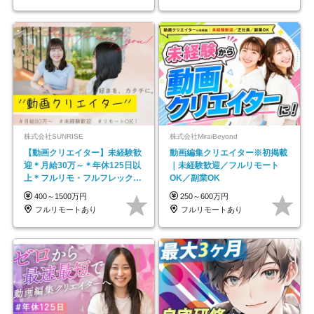
株式会社SUNRISE
株式会社MiraiBeyond
【動画クリエイター】未経験歓
動画編集クリエイター※初掲載
迎＊月給30万～＊年休125日以
｜未経験歓迎／フルリモート
上＊フルリモ・フルフレックス
OK／副業OK
◆10名の採用が決定◆
400～1500万円
250～600万円
フルリモートあり
フルリモートあり