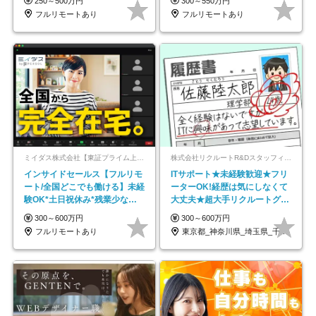
250～500万円
300～550万円
フルリモートあり
フルリモートあり
ミイダス株式会社【東証プライム上場パーソルグループ】
株式会社リクルートR&Dスタッフィング【リクルートグループ】
インサイドセールス【フルリモ
ITサポート★未経験歓迎★フリ
ート/全国どこでも働ける】未経
ーターOK!経歴は気にしなくて
験OK*土日祝休み*残業少なめ*
大丈夫★超大手リクルートグル
在宅勤務手当あり
ープの正社員/sg
300～600万円
300～600万円
フルリモートあり
東京都_神奈川県_埼玉県_千葉県_大阪府…