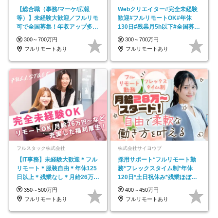
【総合職（事務/マーケ/広報
Webクリエイター#完全未経験
等）】未経験大歓迎／フルリモ
歓迎#フルリモートOK#年休
可で全国募集！年収アップ多数
130日#残業月5h以下#全国募集
★年休最大130日★
#最大1年の研修
300～700万円
300～700万円
フルリモートあり
フルリモートあり
フルスタック株式会社
株式会社サイヨウブ
【IT事務】未経験大歓迎＊フル
採用サポート*フルリモート勤
リモート＊服装自由＊年休125
務*フレックスタイム制*年休
日以上＊残業なし＊月給26万円
120日*土日祝休み*残業ほぼな
以上
し*育児中社員8割以上
350～500万円
400～450万円
フルリモートあり
フルリモートあり