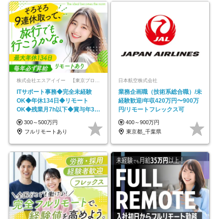
株式会社エスアイイー 【東京プロマーケット上場】
日本航空株式会社
ITサポート事務◆完全未経験
業務企画職（技術系総合職）/未
OK◆年休134日◆リモート
経験歓迎/年収420万円〜900万
OK◆残業月7h以下◆賞与年3回
円/リモートフレックス可
◆5年目まで必ず昇給
300～500万円
400～900万円
フルリモートあり
東京都_千葉県