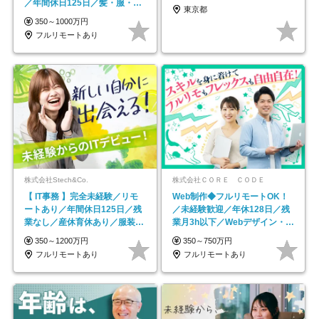
／年間休日125日／髪・服・ネ
東京都
イル自由／研修充実で安心
350～1000万円
フルリモートあり
株式会社Stech&Co.
株式会社ＣＯＲＥ ＣＯＤＥ
【 IT事務 】完全未経験／リモ
Web制作◆フルリモートOK！
ートあり／年間休日125日／残
／未経験歓迎／年休128日／残
業なし／産休育休あり／服装・
業月3h以下／Webデザイン・
髪型自由／毎年昇給
ECサイトやHP制作
350～1200万円
350～750万円
フルリモートあり
フルリモートあり