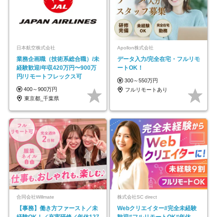
日本航空株式会社
Apollon株式会社
業務企画職（技術系総合職）/未
データ入力/完全在宅・フルリモ
経験歓迎/年収420万円〜900万
ートOK！
円/リモートフレックス可
300～550万円
400～900万円
フルリモートあり
東京都_千葉県
合同会社Willmate
株式会社SC direct
【事務】働き方ファースト／未
Webクリエイター#完全未経験