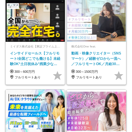
ミイダス株式会社【東証プライム上場パーソルグループ】
株式会社One feat.
インサイドセールス【フルリモ
動画・映像クリエイター（SNS
ート/全国どこでも働ける】未経
マーケ）／経験ゼロから一流へ
験OK*土日祝休み*残業少なめ*
／フルリモートOK／月給30万
在宅勤務手当あり
円～／年休130日以上
300～600万円
300～1500万円
フルリモートあり
フルリモートあり