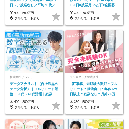
経験OK！／充実研修／年休127
歓迎#フルリモートOK#年休
日～／残業なし／平均20代／リ
130日#残業月5h以下#全国募集
モートOK
#最大1年の研修
400～550万円
300～700万円
フルリモートあり
フルリモートあり
株式会社リベンリ
フルスタック株式会社
データアナリスト（自社製品の
【IT事務】未経験大歓迎＊フル
データ分析）｜フルリモート勤
リモート＊服装自由＊年休125
務｜30代～40代活躍｜残業少
日以上＊残業なし＊月給26万円
なめ｜子育て社員多数活躍
以上
400～800万円
350～500万円
フルリモートあり
フルリモートあり