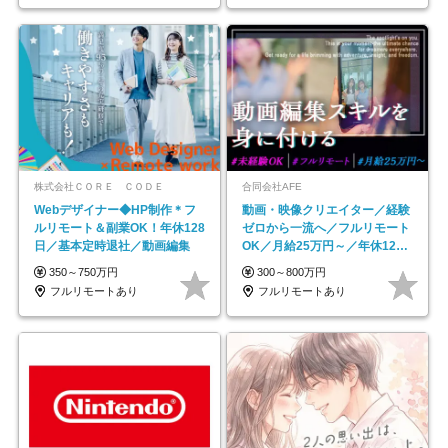
株式会社ＣＯＲＥ ＣＯＤＥ
合同会社AFE
Webデザイナー◆HP制作＊フ
動画・映像クリエイター／経験
ルリモート＆副業OK！年休128
ゼロから一流へ／フルリモート
日／基本定時退社／動画編集
OK／月給25万円～／年休125
日以上
350～750万円
300～800万円
フルリモートあり
フルリモートあり