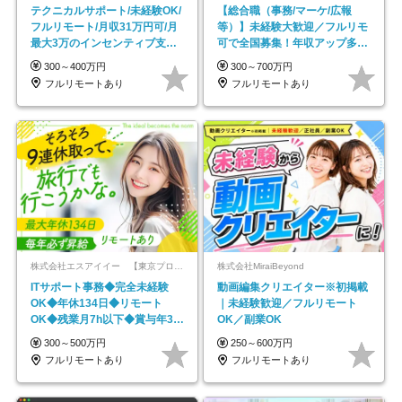
テクニカルサポート/未経験OK/
【総合職（事務/マーケ/広報
フルリモート/月収31万円可/月
等）】未経験大歓迎／フルリモ
最大3万のインセンティブ支給/
可で全国募集！年収アップ多数
平均年齢33歳
★年休最大130日★
300～400万円
300～700万円
フルリモートあり
フルリモートあり
株式会社エスアイイー 【東京プロマーケット上場】
株式会社MiraiBeyond
ITサポート事務◆完全未経験
動画編集クリエイター※初掲載
OK◆年休134日◆リモート
｜未経験歓迎／フルリモート
OK◆残業月7h以下◆賞与年3回
OK／副業OK
◆5年目まで必ず昇給
300～500万円
250～600万円
フルリモートあり
フルリモートあり