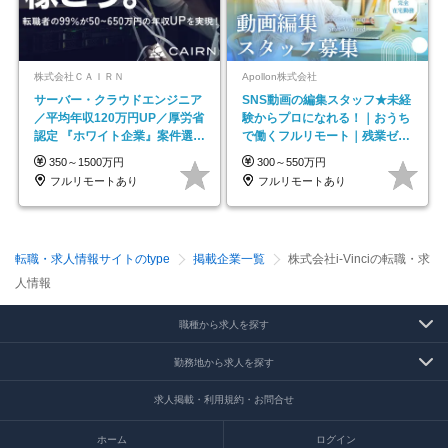
株式会社ＣＡＩＲＮ
Apollon株式会社
サーバー・クラウドエンジニア
SNS動画の編集スタッフ★未経
／平均年収120万円UP／厚労省
験からプロになれる！｜おうち
認定 『ホワイト企業』案件選択
で働くフルリモート｜残業ゼロ
制度／年休129日
で18時退勤◎
350～1500万円
300～550万円
フルリモートあり
フルリモートあり
転職・求人情報サイトのtype
掲載企業一覧
株式会社i-Vinciの転職・求
人情報
職種から求人を探す
勤務地から求人を探す
求人掲載・利用規約・お問合せ
ホーム
ログイン