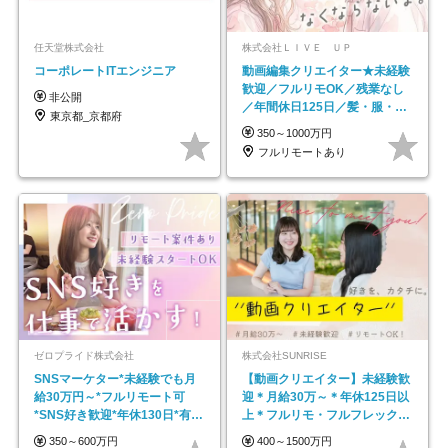
任天堂株式会社
株式会社ＬＩＶＥ ＵＰ
コーポレートITエンジニア
動画編集クリエイター★未経験
歓迎／フルリモOK／残業なし
非公開
／年間休日125日／髪・服・ネ
東京都_京都府
イル自由／研修充実で安心
350～1000万円
フルリモートあり
ゼロプライド株式会社
株式会社SUNRISE
SNSマーケター*未経験でも月
【動画クリエイター】未経験歓
給30万円～*フルリモート可
迎＊月給30万～＊年休125日以
*SNS好き歓迎*年休130日*有休
上＊フルリモ・フルフレックス
取得率100%
◆10名の採用が決定◆
350～600万円
400～1500万円