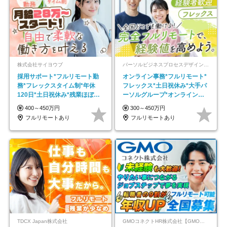
株式会社サイヨウブ
パーソルビジネスプロセスデザイン株式会社 事業開発本部
採用サポート*フルリモート勤
オンライン事務*フルリモート*
務*フレックスタイム制*年休
フレックス*土日祝休み*大手パ
120日*土日祝休み*残業ほぼな
ーソルグループ*オンライン面
し*育児中社員8割以上
接*30～40代活躍中
400～450万円
300～450万円
フルリモートあり
フルリモートあり
TDCX Japan株式会社
GMOコネクトHR株式会社【GMOインターネットグループ】