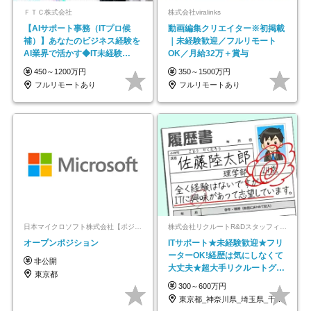
ＦＴＣ株式会社
株式会社viralinks
【AIサポート事務（ITプロ候
動画編集クリエイター※初掲載
補）】あなたのビジネス経験を
｜未経験歓迎／フルリモート
AI業界で活かす◆IT未経験
OK／月給32万＋賞与
OK◆目指せるコンサル
450～1200万円
350～1500万円
フルリモートあり
フルリモートあり
日本マイクロソフト株式会社【ポジションマッチ登録】
株式会社リクルートR&Dスタッフィング【リクルートグループ】
オープンポジション
ITサポート★未経験歓迎★フリ
ーターOK!経歴は気にしなくて
非公開
大丈夫★超大手リクルートグル
東京都
ープの正社員/sg
300～600万円
東京都_神奈川県_埼玉県_千葉県_大阪府…