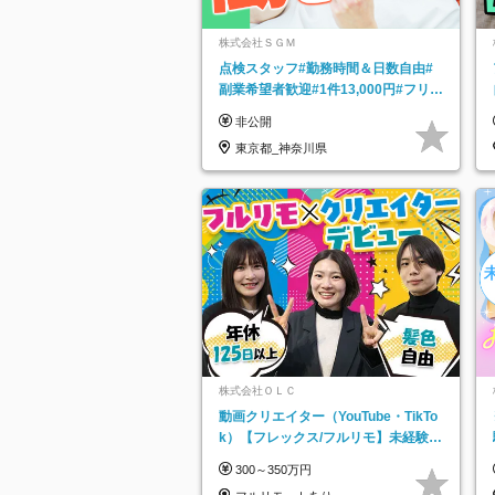
株式会社ＳＧＭ
点検スタッフ#勤務時間＆日数自由#
副業希望者歓迎#1件13,000円#フリー
ターOK#資格スキル不要
非公開
東京都_神奈川県
株式会社ＯＬＣ
動画クリエイター（YouTube・TikTo
k）【フレックス/フルリモ】未経験O
K｜Web研修1年間｜副業OK
300～350万円