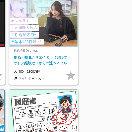
株式会社One feat.
動画・映像クリエイター（SNSマー
日
ケ）／経験ゼロから一流へ／フルリ
り
モートOK／月給30万円～／年休130
300～1500万円
日以上
フルリモートあり