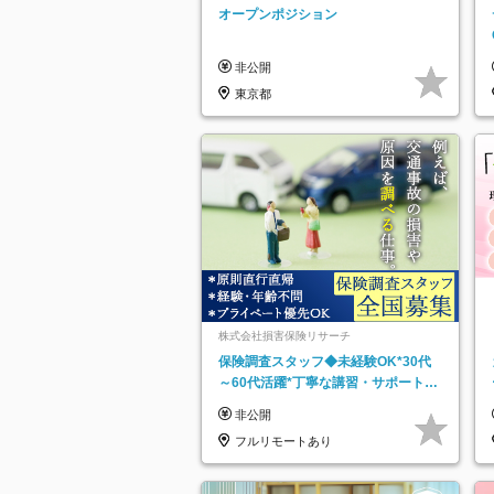
ッチ登録】
オープンポジション
非公開
東京都
株式会社損害保険リサーチ
保険調査スタッフ◆未経験OK*30代
～60代活躍*丁寧な講習・サポートあ
り*原則直行直帰／全国募集・業務委
非公開
託
フルリモートあり