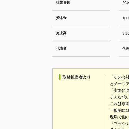
従業員数
20
資本金
10
売上高
3.
代表者
代
取材担当者より
「その会
とチーフ
「実際に
そんな想
これは求
一般的に
現場で働
『ブラシ