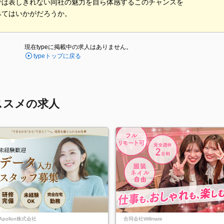
では表しきれない同社の魅力を自ら体感するこのチャンスを
みてはいかがだろうか。
現在typeに掲載中の求人はありません。
typeトップに戻る
ススメの求人
Apollon株式会社
合同会社Willmate