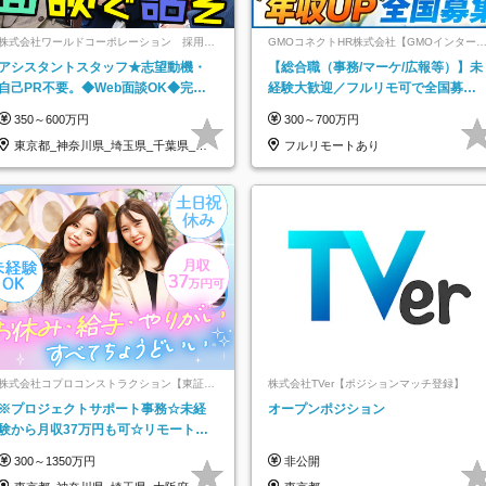
株式会社ワールドコーポレーション 採用事
GMOコネクトHR株式会社【GMOインター
業部【上場グループ】
ットグループ】
アシスタントスタッフ★志望動機・
【総合職（事務/マーケ/広報等）】未
自己PR不要。◆Web面談OK◆完全
経験大歓迎／フルリモ可で全国募
週休2日◆年収700万円可/p13
集！年収アップ多数★年休最大130日
350～600万円
300～700万円
★
東京都_神奈川県_埼玉県_千葉県_大
フルリモートあり
阪府…
株式会社コプロコンストラクション【東証プ
株式会社TVer【ポジションマッチ登録】
ライム上場コプロ・ホールディングス子会
※プロジェクトサポート事務☆未経
オープンポジション
社】
験から月収37万円も可☆リモート研
修あり☆土日祝休☆20代～30代活躍/
300～1350万円
非公開
b