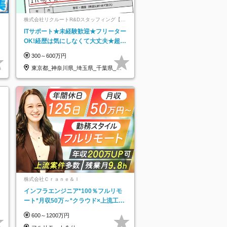
ネ
株式会社リクルートR&Dスタッフィング【リ
クルートグループ】
ITサポート★未経験歓迎★フリーター
OK!経歴は気にしなくて大丈夫★超大
手リクルートグループの正社員/sg
300～600万円
東京都_神奈川県_埼玉県_千葉県_大
阪府…
株式会社Ｃｒａｎｅ＆Ｉ
インフラエンジニア*100％フルリモ
ート*月収50万～*クラウド×上流工程
*前職給与保証*残業月9.8h
600～1200万円