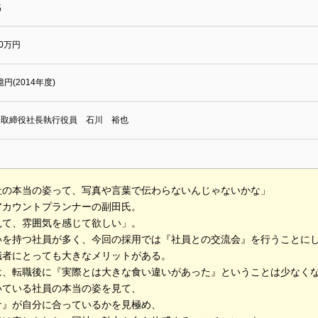
名
00万円
1億円(2014年度)
表取締役社長執行役員 石川 裕也
社の本当の姿って、写真や言葉で伝わらないんじゃないかな」
アカウントプランナーの副田氏。
見て、雰囲気を感じて欲しい」。
いを持つ社員が多く、今回の採用では『社員との交流会』を行うことに
職者にとっても大きなメリットがある。
は、転職後に『実際とは大きな食い違いがあった』ということは少なく
いている社員の本当の姿を見て、
ナ』が自分に合っているかを見極め、