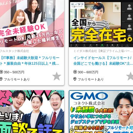
フルスタック株式会社
ミイダス株式会社【東証プライム上場パーソ
ルグループ】
【IT事務】未経験大歓迎＊フルリモー
インサイドセールス【フルリモート/
ト＊服装自由＊年休125日以上＊残業
全国どこでも働ける】未経験OK*土
なし＊月給26万円以上
祝休み*残業少なめ*在宅勤務手当あ
350～500万円
300～600万円
フルリモートあり
フルリモートあり