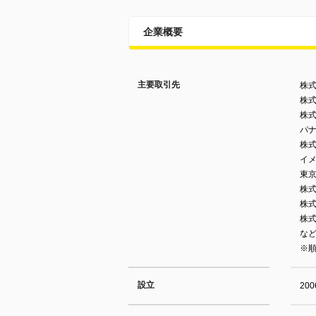
企業概要
主要取引先
株
株式
株
パ
株
イ
東
株
株
株
な
※
設立
20