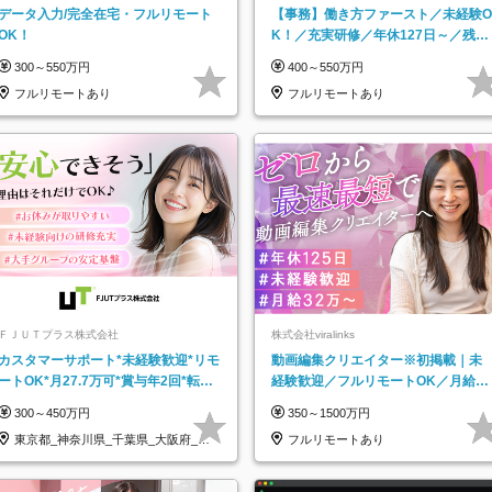
データ入力/完全在宅・フルリモート
【事務】働き方ファースト／未経験O
OK！
K！／充実研修／年休127日～／残業
なし／平均20代／リモートOK
300～550万円
400～550万円
フルリモートあり
フルリモートあり
ＦＪＵＴプラス株式会社
株式会社viralinks
カスタマーサポート*未経験歓迎*リモ
動画編集クリエイター※初掲載｜未
ートOK*月27.7万可*賞与年2回*転勤
経験歓迎／フルリモートOK／月給32
なし*連休OK/ZE010232
万＋賞与
300～450万円
350～1500万円
東京都_神奈川県_千葉県_大阪府_愛
フルリモートあり
知県…