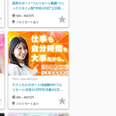
採用サポート*フルリモート勤務*フレ
ックスタイム制*年休120日*土日祝休
み*残業ほぼなし*育児中社員8割以上
400～450万円
フルリモートあり
TDCX Japan株式会社
テクニカルサポート/未経験OK/フル
リモート/月収31万円可/月最大3万の
インセンティブ支給/平均年齢33歳
300～400万円
フルリモートあり