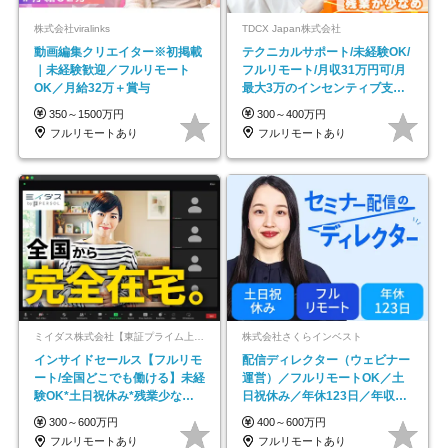
株式会社viralinks
TDCX Japan株式会社
動画編集クリエイター※初掲載
テクニカルサポート/未経験OK/
｜未経験歓迎／フルリモート
フルリモート/月収31万円可/月
OK／月給32万＋賞与
最大3万のインセンティブ支給/
平均年齢33歳
350～1500万円
300～400万円
フルリモートあり
フルリモートあり
ミイダス株式会社【東証プライム上場パーソルグループ】
株式会社さくらインベスト
インサイドセールス【フルリモ
配信ディレクター（ウェビナー
ート/全国どこでも働ける】未経
運営）／フルリモートOK／土
験OK*土日祝休み*残業少なめ*
日祝休み／年休123日／年収
在宅勤務手当あり
600万円可
300～600万円
400～600万円
フルリモートあり
フルリモートあり