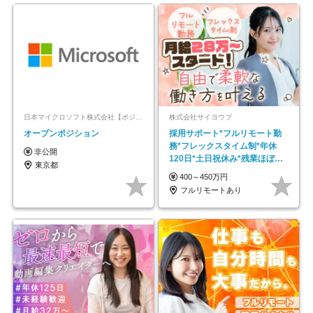
日本マイクロソフト株式会社【ポジションマッチ登録】
株式会社サイヨウブ
オープンポジション
採用サポート*フルリモート勤
務*フレックスタイム制*年休
非公開
120日*土日祝休み*残業ほぼな
東京都
し*育児中社員8割以上
400～450万円
フルリモートあり