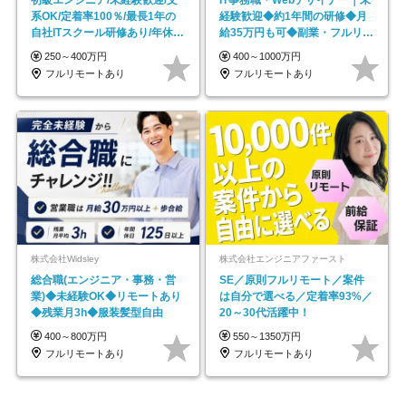
初級エンジニア/未経験歓迎/文
IT事務職・Webデザイナー｜未
系OK/定着率100％/最長1年の
経験歓迎◆約1年間の研修◆月
自社ITスクール研修あり/年休
給35万円も可◆副業・フルリモ
130日
ート可◆年休126日
250～400万円
400～1000万円
フルリモートあり
フルリモートあり
株式会社Widsley
株式会社エンジニアファースト
総合職(エンジニア・事務・営
SE／原則フルリモート／案件
業)◆未経験OK◆リモートあり
は自分で選べる／定着率93%／
◆残業月3h◆服装髪型自由
20～30代活躍中！
400～800万円
550～1350万円
フルリモートあり
フルリモートあり