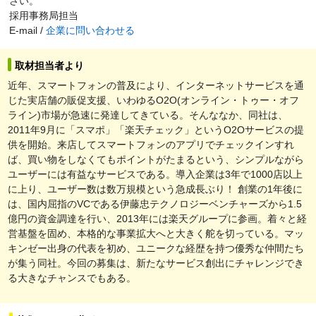
さい。
採用事務局担当
E-mail /
企業に問い合わせる
取材担当者より
近年、スマートフォンの普及により、インターネットサービスを通
じた実店舗の販促支援、いわゆるO2O(オンライン・トゥー・オフ
ライン)市場が急速に発達してきている。そんななか、同社は、
2011年9月に「スマポ」「楽天チェック」というO2Oサービスの提
供を開始。来店してスマートフォンのアプリでチェックインすれ
ば、買い物をしなくてもポイントがたまるという、シンプルながら
ユーザーには有益なサービスである。導入企業は3年で1000店以上
に上り、ユーザー数は数万規模という急成長ぶり！ 創業の1年後に
は、国内屈指のVCである伊藤忠テクノロジーベンチャーズから1.5
億円の資金調達を行い、2013年には楽天グループに参画。着々と経
営基盤を固め、本格的な事業拡大へと大きく舵を切っている。マッ
キンゼー出身の代表を初め、ユニークな経歴を持つ優秀な仲間たち
が集う同社。今回の募集は、新たなサービス創出にチャレンジでき
る大きなチャンスでもある。