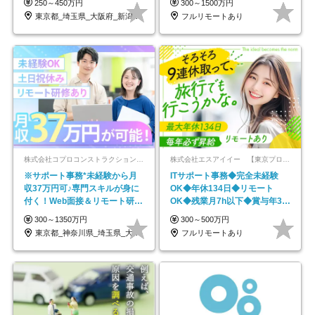
250～450万円
300～1500万円
東京都_埼玉県_大阪府_新潟県_福岡県
フルリモートあり
株式会社コプロコンストラクション【東証プライム上場コプロ・ホールディングス子会社】
株式会社エスアイイー 【東京プロマーケット上場】
※サポート事務*未経験から月
ITサポート事務◆完全未経験
収37万円可♪専門スキルが身に
OK◆年休134日◆リモート
付く！Web面接＆リモート研修
OK◆残業月7h以下◆賞与年3回
も充実♪/a
◆5年目まで必ず昇給
300～1350万円
300～500万円
東京都_神奈川県_埼玉県_大阪府_愛知県…
フルリモートあり