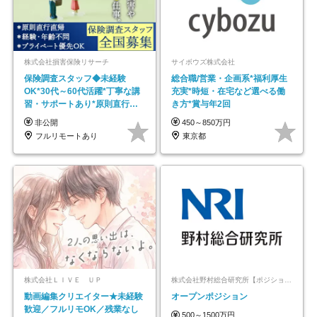
株式会社損害保険リサーチ
サイボウズ株式会社
保険調査スタッフ◆未経験
総合職/営業・企画系*福利厚生
OK*30代～60代活躍*丁寧な講
充実*時短・在宅など選べる働
習・サポートあり*原則直行直
き方*賞与年2回
帰／全国募集・業務委託
非公開
450～850万円
フルリモートあり
東京都
株式会社ＬＩＶＥ ＵＰ
株式会社野村総合研究所【ポジションマッチ登録】
動画編集クリエイター★未経験
オープンポジション
歓迎／フルリモOK／残業なし
500～1500万円