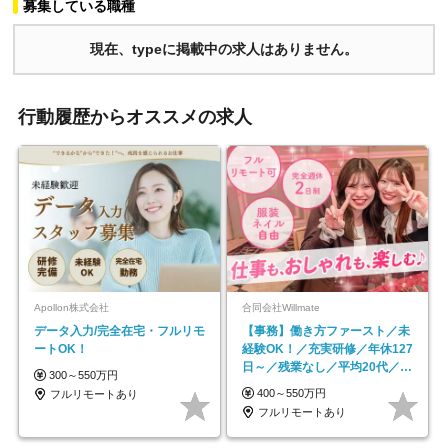
募集している職種
現在、typeに掲載中の求人はありません。
行動履歴からオススメの求人
Apollon株式会社
合同会社Willmate
データ入力/完全在宅・フルリモ
【事務】働き方ファースト／未
ートOK！
経験OK！／充実研修／年休127
日～／残業なし／平均20代／リ
300～550万円
モートOK
400～550万円
フルリモートあり
フルリモートあり