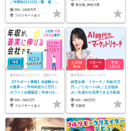
／年間休日125日／髪・服・ネ
東京都_神奈川県
イル自由／研修充実で安心
350～1000万円
フルリモートあり
株式会社エスアイイー 【東京プロマーケット上場】
株式会社さくらインベスト
【ITサポート事務】未経験から
経営企画・リサーチ／月給30万
IT業界へ｜平均年収517万円｜
円～／リモートOK／土日祝休
ホワイト企業認定｜年休134日
み／生成AIを活用できる方歓迎
｜リモートOK
300～500万円
400～600万円
フルリモートあり
大阪府