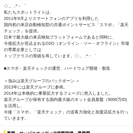
◇.。.:*・゜
私たちスポットライトは、
2011年9月よりスマートフォンのアプリを利用した
国内初の来店自動検知型の共通ポイントサービス「スマポ」「楽天
チェック」を提供。
日本で最大級の来店検知プラットフォームであると同時に、
今後拡大が見込まれるO2O（オンライン・ツー・オフライン）市場
の専業企業としては
トップクラスの実績を有しています。◇.。.:*・゜
■スマポ・楽天チェックの運営、ハードウェア開発・製造
＜強みは楽天グループのバックボーン ＞
2013年には楽天グループに参画。
2014年は本格的に事業拡大するフェーズに突入しました。
楽天グループが保有する国内最大級のネット会員基盤（9000万ID)
を活用し、
今後「スマポ」「楽天チェック」の送客力強化と加盟店拡大を行っ
ていきます。