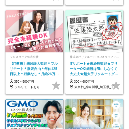
フルスタック株式会社
株式会社リクルートR&Dスタッフィング【リクルートグループ】
【IT事務】未経験大歓迎＊フル
ITサポート★未経験歓迎★フリ
リモート＊服装自由＊年休125
ーターOK!経歴は気にしなくて
日以上＊残業なし＊月給26万円
大丈夫★超大手リクルートグル
以上
ープの正社員/sg
350～500万円
300～600万円
フルリモートあり
東京都_神奈川県_埼玉県_千葉県_大阪府…