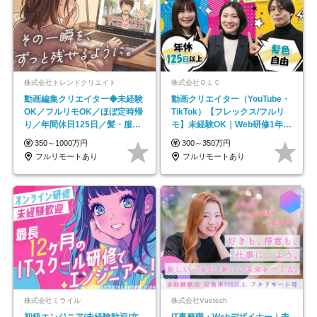
株式会社トレンドクリエイト
株式会社ＯＬＣ
動画編集クリエイター◆未経験
動画クリエイター（YouTube・
OK／フルリモOK／ほぼ定時帰
TikTok）【フレックス/フルリ
り／年間休日125日／髪・服・
モ】未経験OK｜Web研修1年間
ネイル自由／副業OK
｜副業OK
350～1000万円
300～350万円
フルリモートあり
フルリモートあり
株式会社ミライル
株式会社Vuetech