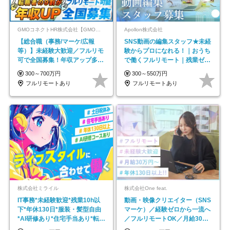
GMOコネクトHR株式会社【GMOインターネットグループ】
Apollon株式会社
【総合職（事務/マーケ/広報
SNS動画の編集スタッフ★未経
等）】未経験大歓迎／フルリモ
験からプロになれる！｜おうち
可で全国募集！年収アップ多数
で働くフルリモート｜残業ゼロ
★年休最大130日★
で18時退勤◎
300～700万円
300～550万円
フルリモートあり
フルリモートあり
株式会社ミライル
株式会社One feat.
IT事務*未経験歓迎*残業10h以
動画・映像クリエイター（SNS
下*年休130日*服装・髪型自由
マーケ）／経験ゼロから一流へ
*AI研修あり*住宅手当あり*転勤
／フルリモートOK／月給30万
なし
円～／年休130日以上