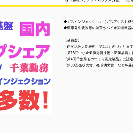
株式会社カケンジェネックス(東証一部上場
◆ガスインジェクション（ガスアシスト成
◆窒素発生装置等の装置やバイオ関連機器
【受賞歴】
「内閣総理大臣表彰 第1回ものづくり日
「第18回中小企業優秀新技術・新製品賞」
「第4回千葉県ものづくり認定製品」に認
「第38回発明大賞」発明功労賞 などを受