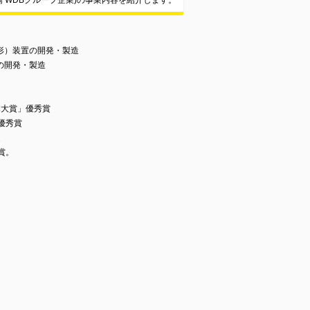
 WDBグループ企業)の事業内容を紹介します。
形）装置の開発・製造
の開発・製造
本大賞」優秀賞
優秀賞
定
賞。