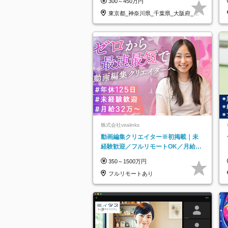
300～450万円
東京都_神奈川県_千葉県_大阪府_愛
知県…
株式会社viralinks
動画編集クリエイター※初掲載｜未
経験歓迎／フルリモートOK／月給32
万＋賞与
350～1500万円
フルリモートあり