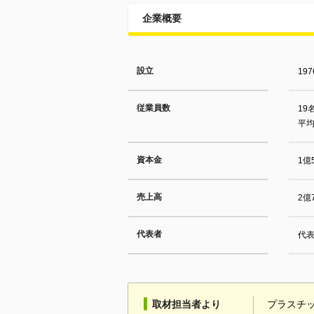
企業概要
設立
19
従業員数
19
平均
資本金
1億
売上高
2億
代表者
代表
取材担当者より
プラスチ