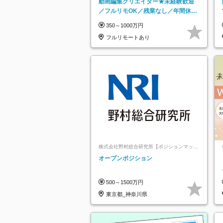
動画編集クリエイター★未経験歓迎
／フルリモOK／残業なし／年間休日
125日／髪・服・ネイル自由／研修充
350～1000万円
実で安心
フルリモートあり
株式会社野村総合研究所【ポジションマッチ
登録】
オープンポジション
500～1500万円
東京都_神奈川県