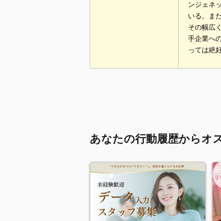
ンジェネ
いる。ま
その幅広
手企業へ
っては絶
あなたの行動履歴からオ