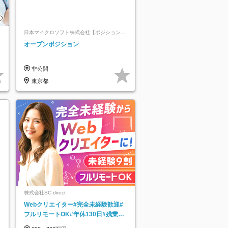
日本マイクロソフト株式会社【ポジションマ
ッチ登録】
レ
オープンポジション
非公開
東京都
株式会社SC direct
Webクリエイター#完全未経験歓迎#
フルリモートOK#年休130日#残業月
5h以下#全国募集#最大1年の研修