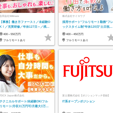
合同会社Willmate
株式会社サイヨウブ
【事務】働き方ファースト／未経験O
採用サポート*フルリモート勤務*フ
K！／充実研修／年休127日～／残業
ックスタイム制*年休120日*土日祝休
なし／平均20代／リモートOK
み*残業ほぼなし*育児中社員8割以上
400～550万円
400～450万円
フルリモートあり
フルリモートあり
TDCX Japan株式会社
富士通株式会社【ポジションマッチ登録】
テクニカルサポート/未経験OK/フル
IT系オープンポジション
リモート/月収31万円可/月最大3万の
インセンティブ支給/平均年齢33歳