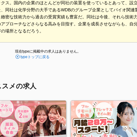
ックス。国内の企業のほとんどが同社の装置を使っているとあって、設立
た、同社は化学分野の大手であるWDBのグループ企業としてバイオ関連
く緻密な技術力から過去の受賞実績も豊富だ。同社は今後、それら技術
のアプローチなどさらなる高みを目指す。企業を成長させながらも、自
好の場所となるだろう。
現在typeに掲載中の求人はありません。
typeトップに戻る
ススメの求人