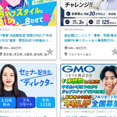
株式会社ミライル
株式会社Widsley
IT事務*未経験歓迎*残業10h以下*年休
総合職(エンジニア・事務・営業)◆未
130日*服装・髪型自由*AI研修あり*
経験OK◆リモートあり◆残業月3h◆
住宅手当あり*転勤なし
服装髪型自由
250～450万円
400～800万円
東京都_埼玉県_大阪府_新潟県_福岡
フルリモートあり
県
株式会社さくらインベスト
GMOコネクトHR株式会社【GMOインター
ットグループ】