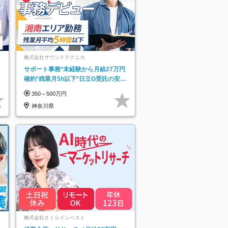
株式会社サウンドテクニカ
サポート事務*未経験から月給27万円
確約*残業月5h以下*日立G受託の安定
基盤*湘南エリア勤務
350～500万円
神奈川県
ネ
株式会社さくらインベスト