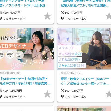
配信ディレクター（ウェビナー運
【総合職（事務/マーケ/広報等）】未
営）／フルリモートOK／土日祝休み
経験大歓迎／フルリモ可で全国募
／年休123日／年収600万円可
集！年収アップ多数★年休最大130日
400～600万円
300～700万円
★
フルリモートあり
フルリモートあり
株式会社SUNRISE
株式会社One feat.
【WEBデザイナー】未経験大歓迎＊
動画・映像クリエイター（SNSマー
月給30万円＊年休125日＊研修充実＊
ケ）／経験ゼロから一流へ／フルリ
フルリモ＊フルフレックス＊
モートOK／月給30万円～／年休130
400～1500万円
300～1500万円
日以上
フルリモートあり
フルリモートあり