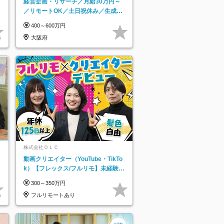
経営企画・リサーチ／月給30万円～
／リモートOK／土日祝休み／生成AI
を活用できる方歓迎
400～600万円
大阪府
株式会社ＯＬＣ
動画クリエイター（YouTube・TikTo
k）【フレックス/フルリモ】未経験O
K｜Web研修1年間｜副業OK
300～350万円
フルリモートあり