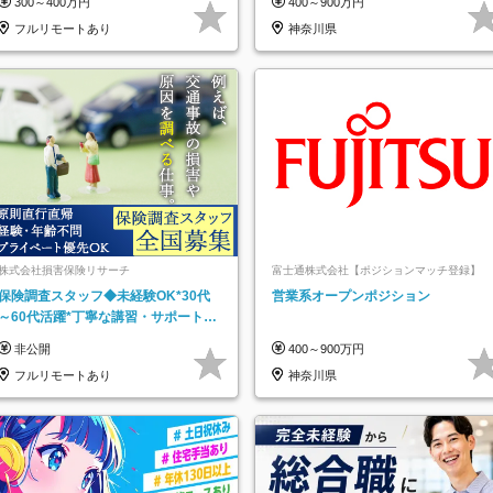
300～400万円
400～900万円
フルリモートあり
神奈川県
株式会社損害保険リサーチ
富士通株式会社【ポジションマッチ登録】
保険調査スタッフ◆未経験OK*30代
営業系オープンポジション
～60代活躍*丁寧な講習・サポートあ
り*原則直行直帰／全国募集・業務委
非公開
400～900万円
託
フルリモートあり
神奈川県