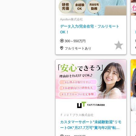
Apollon株式会社
データ入力/完全在宅・フルリモート
OK！
300～550万円
フルリモートあり
ＦＪＵＴプラス株式会社
カスタマーサポート*未経験歓迎*リモ
ートOK*月27.7万可*賞与年2回*転勤
なし*連休OK/ZE010232