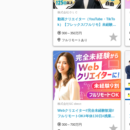
株式会社ＯＬＣ
動画クリエイター（YouTube・TikTo
k）【フレックス/フルリモ】未経験O
K｜Web研修1年間｜副業OK
300～350万円
フルリモートあり
株式会社SC direct
Webクリエイター#完全未経験歓迎#
フルリモートOK#年休130日#残業月
5h以下#全国募集#最大1年の研修
300～700万円