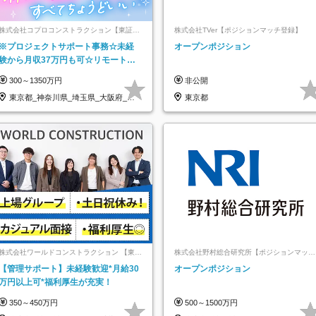
株式会社コプロコンストラクション【東証プ
株式会社TVer【ポジションマッチ登録】
ライム上場コプロ・ホールディングス子会
※プロジェクトサポート事務☆未経
オープンポジション
社】
験から月収37万円も可☆リモート研
修あり☆土日祝休☆20代～30代活躍/
300～1350万円
非公開
b
東京都_神奈川県_埼玉県_大阪府_愛
東京都
知県…
株式会社ワールドコンストラクション 【東証
株式会社野村総合研究所【ポジションマッチ
一部】 (ワールドホールディングス・グルー
登録】
【管理サポート】未経験歓迎*月給30
オープンポジション
プ)
万円以上可*福利厚生が充実！
350～450万円
500～1500万円