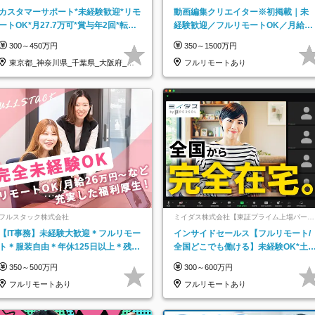
カスタマーサポート*未経験歓迎*リモ
動画編集クリエイター※初掲載｜未
ートOK*月27.7万可*賞与年2回*転勤
経験歓迎／フルリモートOK／月給32
なし*連休OK/ZE010232
万＋賞与
300～450万円
350～1500万円
東京都_神奈川県_千葉県_大阪府_愛
フルリモートあり
知県…
フルスタック株式会社
ミイダス株式会社【東証プライム上場パーソ
ルグループ】
【IT事務】未経験大歓迎＊フルリモー
インサイドセールス【フルリモート/
ト＊服装自由＊年休125日以上＊残業
全国どこでも働ける】未経験OK*土
なし＊月給26万円以上
祝休み*残業少なめ*在宅勤務手当あ
350～500万円
300～600万円
フルリモートあり
フルリモートあり