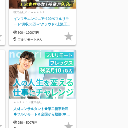
株式会社Ｃｒａｎｅ＆Ｉ
インフラエンジニア*100％フルリモ
ート*月収50万～*クラウド×上流工程
*前職給与保証*残業月9.8h
600～1200万円
フルリモートあり
ｎｏｔａｒｉ株式会社
人材コンサルタント◆第二新卒歓迎
◆フルリモート＆全国から勤務OK◆
残業月10h以内◆フレックス制
250～500万円