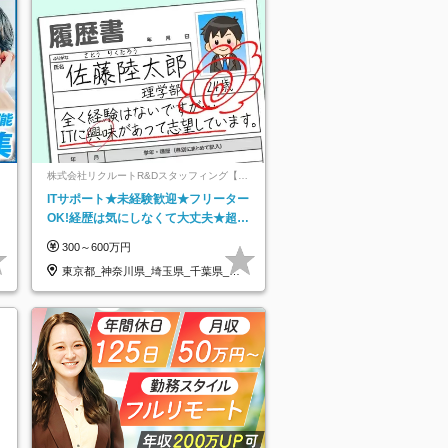
ネ
株式会社リクルートR&Dスタッフィング【リ
クルートグループ】
ITサポート★未経験歓迎★フリーター
OK!経歴は気にしなくて大丈夫★超大
手リクルートグループの正社員/sg
300～600万円
東京都_神奈川県_埼玉県_千葉県_大
阪府…