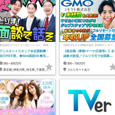
株式会社ワールドコーポレーション 採用事
GMOコネクトHR株式会社【GMOインター
業部【上場グループ】
ットグループ】
アシスタントスタッフ★志望動機・
【総合職（事務/マーケ/広報等）】未
自己PR不要。◆Web面談OK◆完全
経験大歓迎／フルリモ可で全国募
週休2日◆年収700万円可/p13
集！年収アップ多数★年休最大130日
350～600万円
300～700万円
★
東京都_神奈川県_埼玉県_千葉県_大
フルリモートあり
阪府…