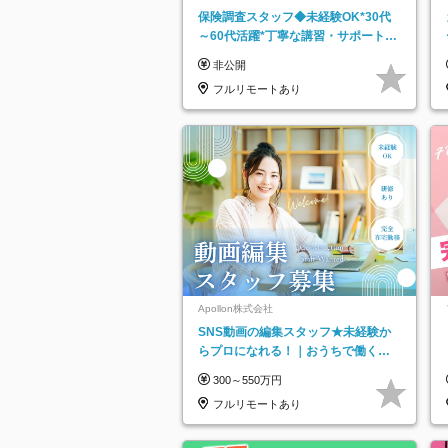
保険調査スタッフ◆未経験OK*30代
～60代活躍*丁寧な講習・サポートあ
り*原則直行直帰／全国募集・業務委
非公開
託
フルリモートあり
Apollon株式会社
SNS動画の編集スタッフ★未経験か
らプロになれる！｜おうちで働くフ
ルリモート｜残業ゼロで18時退勤◎
300～550万円
フルリモートあり