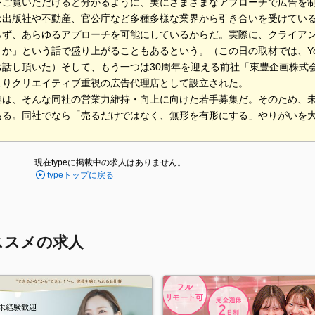
をご覧いただけると分かるように、実にさまざまなアプローチで広告を
は出版社や不動産、官公庁など多種多様な業界から引き合いを受けてい
らず、あらゆるアプローチを可能にしているからだ。実際に、クライア
か」という話で盛り上がることもあるという。（この日の取材では、Yo
お話し頂いた）そして、もう一つは30周年を迎える前社「東豊企画株式
よりクリエイティブ重視の広告代理店として設立された。
集は、そんな同社の営業力維持・向上に向けた若手募集だ。そのため、
ある。同社でなら「売るだけではなく、無形を有形にする」やりがいを
現在typeに掲載中の求人はありません。
typeトップに戻る
ススメの求人