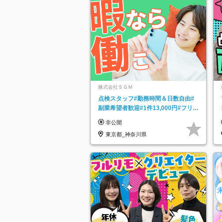
株式会社ＳＧＭ
点検スタッフ#勤務時間＆日数自由#
副業希望者歓迎#1件13,000円#フリー
ターOK#資格スキル不要
非公開
東京都_神奈川県