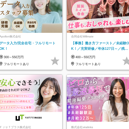
Apollon株式会社
合同会社Willmate
データ入力/完全在宅・フルリモート
【事務】働き方ファースト／未経験O
OK！
K！／充実研修／年休127日～／残業
なし／平均20代／リモートOK
300～550万円
400～550万円
フルリモートあり
フルリモートあり
ＦＪＵＴプラス株式会社
株式会社viralinks