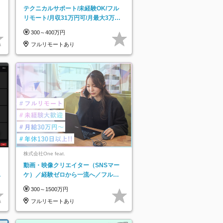
テクニカルサポート/未経験OK/フル
リモート/月収31万円可/月最大3万の
インセンティブ支給/平均年齢33歳
300～400万円
フルリモートあり
株式会社One feat.
動画・映像クリエイター（SNSマー
日
ケ）／経験ゼロから一流へ／フルリ
り
モートOK／月給30万円～／年休130
300～1500万円
日以上
フルリモートあり