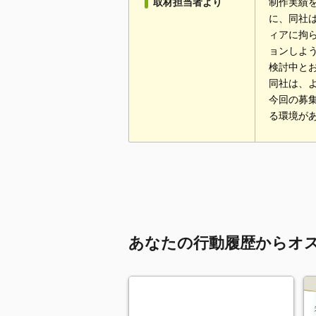
取材担当者より
制作実績
に、同社
ィアに拘
ョンしよう
検討中と
同社は、
今回の募
る環境が
あなたの行動履歴からオ