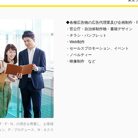
東京
◆各種広告物の広告代理業及び企画制作・
・官公庁・自治体制作物・書籍デザイン
・チラシ・パンフレット
・Web制作
・セールスプロモーション、イベント
・ノベルティー
・映像制作 など
T・P・N」の理念を尊重し、お客様
ョン、P：プロデュース、N：ネクス