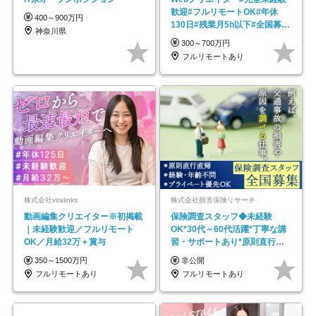
歓迎#フルリモートOK#年休
400～900万円
130日#残業月5h以下#全国募集
神奈川県
#最大1年の研修
300～700万円
フルリモートあり
株式会社viralinks
株式会社損害保険リサーチ
動画編集クリエイター※初掲載
保険調査スタッフ◆未経験
｜未経験歓迎／フルリモート
OK*30代～60代活躍*丁寧な講
OK／月給32万＋賞与
習・サポートあり*原則直行直
帰／全国募集・業務委託
350～1500万円
非公開
フルリモートあり
フルリモートあり