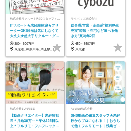
株式会社リクルートR&Dスタッフィング【リクルートグループ】
サイボウズ株式会社
ITサポート★未経験歓迎★フリ
総合職/営業・企画系*福利厚生
ーターOK!経歴は気にしなくて
充実*時短・在宅など選べる働
大丈夫★超大手リクルートグル
き方*賞与年2回
ープの正社員/sg
300～600万円
450～850万円
東京都_神奈川県_埼玉県_千葉県_大阪府…
東京都
株式会社SUNRISE
Apollon株式会社
【動画クリエイター】未経験歓
SNS動画の編集スタッフ★未経
迎＊月給30万～＊年休125日以
験からプロになれる！｜おうち
上＊フルリモ・フルフレックス
で働くフルリモート｜残業ゼロ