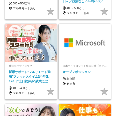
日～／残業なし／平均20代／リ
300～550万円
モートOK
400～550万円
フルリモートあり
フルリモートあり
株式会社サイヨウブ
日本マイクロソフト株式会社【ポジションマッチ登録】
採用サポート*フルリモート勤
オープンポジション
務*フレックスタイム制*年休
非公開
120日*土日祝休み*残業ほぼな
東京都
し*育児中社員8割以上
400～450万円
フルリモートあり