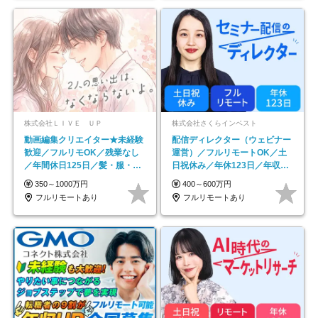
株式会社ＬＩＶＥ ＵＰ
株式会社さくらインベスト
動画編集クリエイター★未経験
配信ディレクター（ウェビナー
歓迎／フルリモOK／残業なし
運営）／フルリモートOK／土
／年間休日125日／髪・服・ネ
日祝休み／年休123日／年収
イル自由／研修充実で安心
600万円可
350～1000万円
400～600万円
フルリモートあり
フルリモートあり