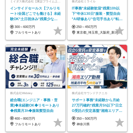
ミイダス株式会社【東証プライム上場パーソルグループ】
株式会社ミライル
インサイドセールス【フルリモ
IT事務*未経験歓迎*残業10h以
ート/全国どこでも働ける】未経
下*年休130日*服装・髪型自由
験OK*土日祝休み*残業少なめ*
*AI研修あり*住宅手当あり*転勤
在宅勤務手当あり
なし
300～600万円
250～450万円
フルリモートあり
東京都_埼玉県_大阪府_新潟県_福岡県
株式会社Widsley
株式会社サウンドテクニカ
総合職(エンジニア・事務・営
サポート事務*未経験から月給
業)◆未経験OK◆リモートあり
27万円確約*残業月5h以下*日立
◆残業月3h◆服装髪型自由
G受託の安定基盤*湘南エリア勤
務
400～800万円
350～500万円
フルリモートあり
神奈川県