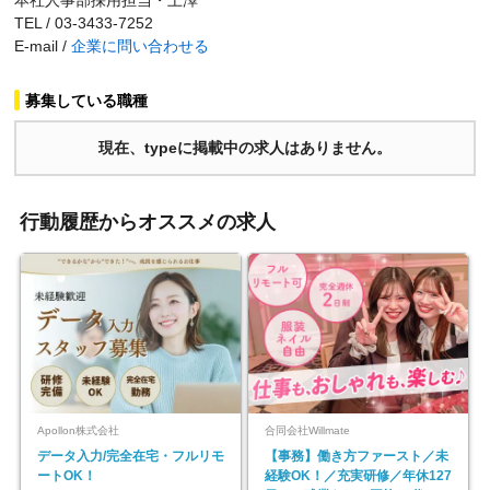
本社人事部採用担当・上澤
TEL / 03-3433-7252
E-mail /
企業に問い合わせる
募集している職種
現在、typeに掲載中の求人はありません。
行動履歴からオススメの求人
Apollon株式会社
合同会社Willmate
データ入力/完全在宅・フルリモ
【事務】働き方ファースト／未
ートOK！
経験OK！／充実研修／年休127