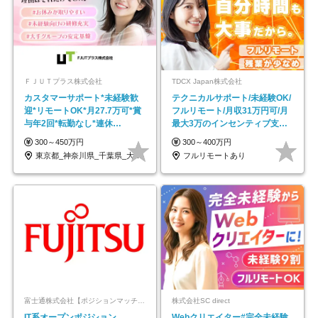
ＦＪＵＴプラス株式会社
TDCX Japan株式会社
カスタマーサポート*未経験歓
テクニカルサポート/未経験OK/
迎*リモートOK*月27.7万可*賞
フルリモート/月収31万円可/月
与年2回*転勤なし*連休
最大3万のインセンティブ支給/
OK/ZE010232
平均年齢33歳
300～450万円
300～400万円
東京都_神奈川県_千葉県_大阪府_愛知県…
フルリモートあり
富士通株式会社【ポジションマッチ登録】
株式会社SC direct
IT系オープンポジション
Webクリエイター#完全未経験