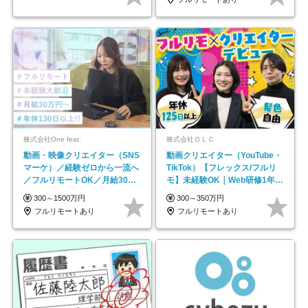
株式会社One feat.
株式会社ＯＬＣ
動画・映像クリエイター（SNS
動画クリエイター（YouTube・
マーケ）／経験ゼロから一流へ
TikTok）【フレックス/フルリ
／フルリモートOK／月給30万
モ】未経験OK｜Web研修1年間
円～／年休130日以上
｜副業OK
300～1500万円
300～350万円
フルリモートあり
フルリモートあり