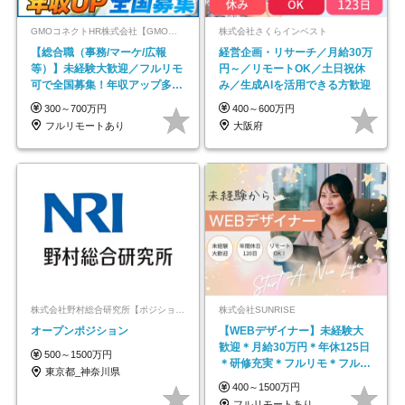
GMOコネクトHR株式会社【GMOインターネットグループ】
株式会社さくらインベスト
【総合職（事務/マーケ/広報
経営企画・リサーチ／月給30万
等）】未経験大歓迎／フルリモ
円～／リモートOK／土日祝休
可で全国募集！年収アップ多数
み／生成AIを活用できる方歓迎
★年休最大130日★
300～700万円
400～600万円
フルリモートあり
大阪府
株式会社野村総合研究所【ポジションマッチ登録】
株式会社SUNRISE
オープンポジション
【WEBデザイナー】未経験大
歓迎＊月給30万円＊年休125日
500～1500万円
＊研修充実＊フルリモ＊フルフ
東京都_神奈川県
レックス＊
400～1500万円
フルリモートあり