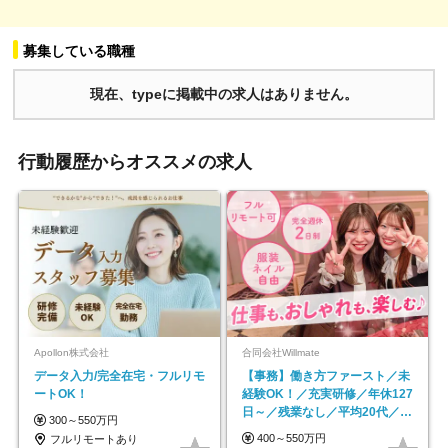
募集している職種
現在、typeに掲載中の求人はありません。
行動履歴からオススメの求人
Apollon株式会社
合同会社Willmate
データ入力/完全在宅・フルリモ
【事務】働き方ファースト／未
ートOK！
経験OK！／充実研修／年休127
日～／残業なし／平均20代／リ
300～550万円
モートOK
400～550万円
フルリモートあり