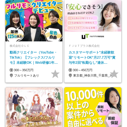
株式会社ＯＬＣ
ＦＪＵＴプラス株式会社
動画クリエイター（YouTube・
カスタマーサポート*未経験歓
TikTok）【フレックス/フルリ
迎*リモートOK*月27.7万可*賞
モ】未経験OK｜Web研修1年間
与年2回*転勤なし*連休
｜副業OK
OK/ZE010232
300～350万円
300～450万円
フルリモートあり
東京都_神奈川県_千葉県_大阪府_愛知県…