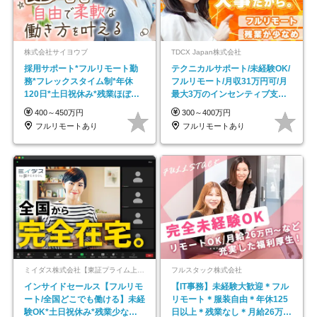
株式会社サイヨウブ
TDCX Japan株式会社
採用サポート*フルリモート勤
テクニカルサポート/未経験OK/
務*フレックスタイム制*年休
フルリモート/月収31万円可/月
120日*土日祝休み*残業ほぼな
最大3万のインセンティブ支給/
し*育児中社員8割以上
平均年齢33歳
400～450万円
300～400万円
フルリモートあり
フルリモートあり
ミイダス株式会社【東証プライム上場パーソルグループ】
フルスタック株式会社
インサイドセールス【フルリモ
【IT事務】未経験大歓迎＊フル
ート/全国どこでも働ける】未経
リモート＊服装自由＊年休125
験OK*土日祝休み*残業少なめ*
日以上＊残業なし＊月給26万円