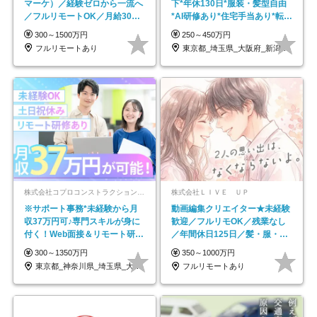
マーケ）／経験ゼロから一流へ
下*年休130日*服装・髪型自由
／フルリモートOK／月給30万
*AI研修あり*住宅手当あり*転勤
円～／年休130日以上
なし
300～1500万円
250～450万円
フルリモートあり
東京都_埼玉県_大阪府_新潟県_福岡県
株式会社コプロコンストラクション【東証プライム上場コプロ・ホールディングス子会社】
株式会社ＬＩＶＥ ＵＰ
※サポート事務*未経験から月
動画編集クリエイター★未経験
収37万円可♪専門スキルが身に
歓迎／フルリモOK／残業なし
付く！Web面接＆リモート研修
／年間休日125日／髪・服・ネ
も充実♪/a
イル自由／研修充実で安心
300～1350万円
350～1000万円
東京都_神奈川県_埼玉県_大阪府_愛知県…
フルリモートあり