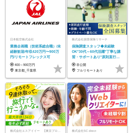
日本航空株式会社
株式会社損害保険リサーチ
業務企画職（技術系総合職）/未
保険調査スタッフ◆未経験
経験歓迎/年収420万円〜900万
OK*30代～60代活躍*丁寧な講
円/リモートフレックス可
習・サポートあり*原則直行直
帰／全国募集・業務委託
400～900万円
非公開
東京都_千葉県
フルリモートあり
株式会社エスアイイー 【東京プロマーケット上場】
株式会社SC direct