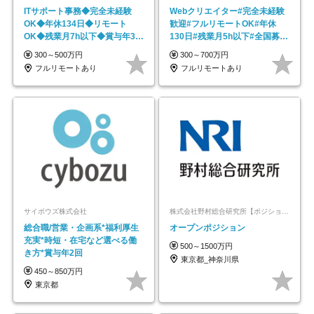
ITサポート事務◆完全未経験
Webクリエイター#完全未経験
OK◆年休134日◆リモート
歓迎#フルリモートOK#年休
OK◆残業月7h以下◆賞与年3回
130日#残業月5h以下#全国募集
◆5年目まで必ず昇給
#最大1年の研修
300～500万円
300～700万円
フルリモートあり
フルリモートあり
サイボウズ株式会社
株式会社野村総合研究所【ポジションマッチ登録】
総合職/営業・企画系*福利厚生
オープンポジション
充実*時短・在宅など選べる働
500～1500万円
き方*賞与年2回
東京都_神奈川県
450～850万円
東京都