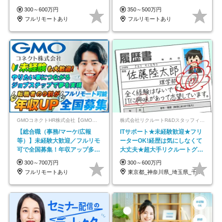
在宅勤務手当あり
以上
300～600万円
350～500万円
フルリモートあり
フルリモートあり
GMOコネクトHR株式会社【GMOインターネットグループ】
株式会社リクルートR&Dスタッフィング【リクルートグループ】
【総合職（事務/マーケ/広報
ITサポート★未経験歓迎★フリ
等）】未経験大歓迎／フルリモ
ーターOK!経歴は気にしなくて
可で全国募集！年収アップ多数
大丈夫★超大手リクルートグル
★年休最大130日★
ープの正社員/sg
300～700万円
300～600万円
フルリモートあり
東京都_神奈川県_埼玉県_千葉県_大阪府…