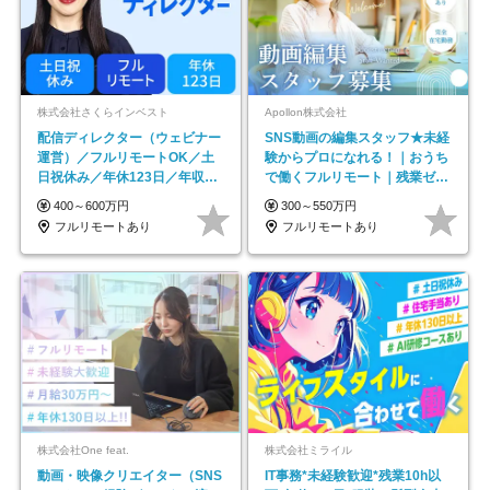
株式会社さくらインベスト
Apollon株式会社
配信ディレクター（ウェビナー
SNS動画の編集スタッフ★未経
運営）／フルリモートOK／土
験からプロになれる！｜おうち
日祝休み／年休123日／年収
で働くフルリモート｜残業ゼロ
600万円可
で18時退勤◎
400～600万円
300～550万円
フルリモートあり
フルリモートあり
株式会社One feat.
株式会社ミライル
動画・映像クリエイター（SNS
IT事務*未経験歓迎*残業10h以