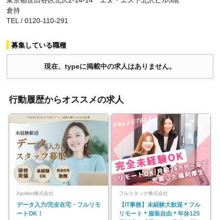
東京都世田谷区北沢2-14-14 エヌ・エス下北沢ビル5階
倉持
TEL / 0120-110-291
募集している職種
現在、typeに掲載中の求人はありません。
行動履歴からオススメの求人
Apollon株式会社
フルスタック株式会社
データ入力/完全在宅・フルリモ
【IT事務】未経験大歓迎＊フル
ートOK！
リモート＊服装自由＊年休125