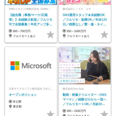
GMOコネクトHR株式会社【GMOインターネットグループ】
株式会社ＬＩＶＥ ＵＰ
【総合職（事務/マーケ/広報
SNS運用スタッフ★未経験OK
等）】未経験大歓迎／フルリモ
／フルリモ・副業OK／年休125
可で全国募集！年収アップ多数
日／残業なし／髪・服・ネイ
★年休最大130日★
ル・ピアス自由
300～700万円
350～1000万円
フルリモートあり
フルリモートあり
日本マイクロソフト株式会社【ポジションマッチ登録】
株式会社One feat.
オープンポジション
動画・映像クリエイター（SNS
マーケ）／経験ゼロから一流へ
非公開
／フルリモートOK／月給30万
東京都
円～／年休130日以上
300～1500万円
フルリモートあり