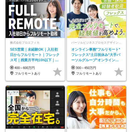
株式会社プロエフィカ
パーソルビジネスプロセスデザイン株式会社 事業開発本部
SES営業｜未経験OK｜入社初
オンライン事務*フルリモート*
日からフルリモート｜フレック
フレックス*土日祝休み*大手パ
ス可｜残業月平均10h以下｜事
ーソルグループ*オンライン面
業立ち上げメンバー
接*30～40代活躍中
400～600万円
300～450万円
フルリモートあり
フルリモートあり