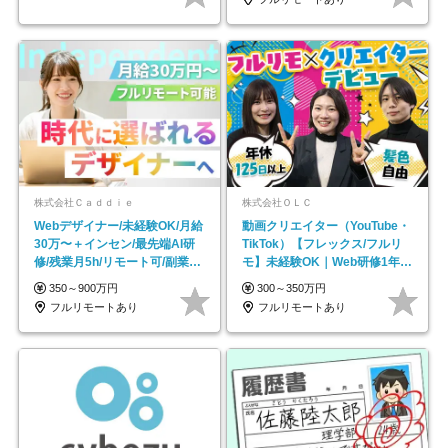
株式会社Ｃａｄｄｉｅ
株式会社ＯＬＣ
Webデザイナー/未経験OK/月給
動画クリエイター（YouTube・
30万〜＋インセン/最先端AI研
TikTok）【フレックス/フルリ
修/残業月5h/リモート可/副業
モ】未経験OK｜Web研修1年間
OK
｜副業OK
350～900万円
300～350万円
フルリモートあり
フルリモートあり