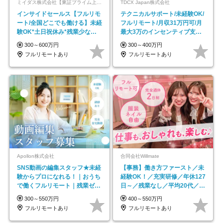
ミイダス株式会社【東証プライム上場パーソルグループ】
TDCX Japan株式会社
インサイドセールス【フルリモ
テクニカルサポート/未経験OK/
ート/全国どこでも働ける】未経
フルリモート/月収31万円可/月
験OK*土日祝休み*残業少なめ*
最大3万のインセンティブ支給/
在宅勤務手当あり
平均年齢33歳
300～600万円
300～400万円
フルリモートあり
フルリモートあり
Apollon株式会社
合同会社Willmate
SNS動画の編集スタッフ★未経
【事務】働き方ファースト／未
験からプロになれる！｜おうち
経験OK！／充実研修／年休127
で働くフルリモート｜残業ゼロ
日～／残業なし／平均20代／リ
で18時退勤◎
モートOK
300～550万円
400～550万円
フルリモートあり
フルリモートあり