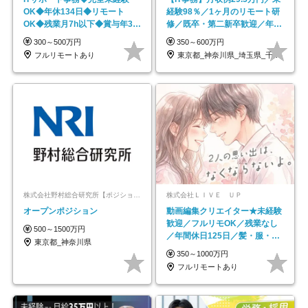
OK◆年休134日◆リモート
経験98％／1ヶ月のリモート研
OK◆残業月7h以下◆賞与年3回
修／既卒・第二新卒歓迎／年間
◆5年目まで必ず昇給
休日123日/OW
300～500万円
350～600万円
フルリモートあり
東京都_神奈川県_埼玉県_千葉県_大阪府…
株式会社野村総合研究所【ポジションマッチ登録】
株式会社ＬＩＶＥ ＵＰ
オープンポジション
動画編集クリエイター★未経験
歓迎／フルリモOK／残業なし
500～1500万円
／年間休日125日／髪・服・ネ
東京都_神奈川県
イル自由／研修充実で安心
350～1000万円
フルリモートあり