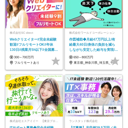
株式会社SC direct
株式会社ワールドコーポレーション
Webクリエイター#完全未経験
作図補助◆月給47万円以上/有
歓迎#フルリモートOK#年休
給最大40日/身体の負担を減ら
130日#残業月5h以下#全国募集
しながら安定した給与を実現/転
#最大1年の研修
勤なし/p10
300～700万円
650～800万円
フルリモートあり
東京都_神奈川県_埼玉県_千葉県_大阪府…
株式会社エスアイイー 【東京プロマーケット上場】
ランスタッド株式会社
ITサポート事務◆完全未経験
【IT事務】月収例29.5万円／未