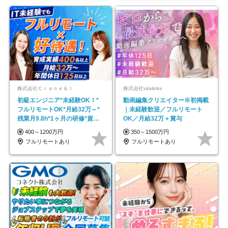
株式会社Ｃｒａｎｅ＆Ｉ
株式会社viralinks
初級エンジニア*未経験OK！*
動画編集クリエイター※初掲載
フルリモートOK*月給32万～*
｜未経験歓迎／フルリモート
残業月9.8h*1ヶ月の研修*資格
OK／月給32万＋賞与
取得率100％
400～1200万円
350～1500万円
フルリモートあり
フルリモートあり