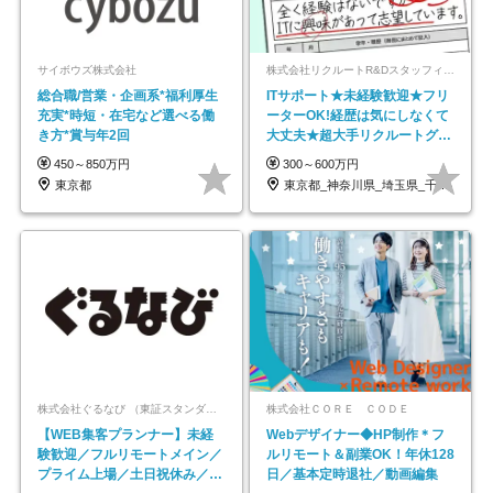
サイボウズ株式会社
株式会社リクルートR&Dスタッフィング【リクルートグループ】
総合職/営業・企画系*福利厚生
ITサポート★未経験歓迎★フリ
充実*時短・在宅など選べる働
ーターOK!経歴は気にしなくて
き方*賞与年2回
大丈夫★超大手リクルートグル
ープの正社員/sg
450～850万円
300～600万円
東京都
東京都_神奈川県_埼玉県_千葉県_大阪府…
株式会社ぐるなび （東証スタンダード上場）
株式会社ＣＯＲＥ ＣＯＤＥ
【WEB集客プランナー】未経
Webデザイナー◆HP制作＊フ
験歓迎／フルリモートメイン／
ルリモート＆副業OK！年休128
プライム上場／土日祝休み／東
日／基本定時退社／動画編集