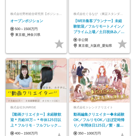
株式会社野村総合研究所【ポジションマッチ登録】
株式会社ぐるなび （東証スタンダード上場）
オープンポジション
【WEB集客プランナー】未経
験歓迎／フルリモートメイン／
500～1500万円
プライム上場／土日祝休み／東
東京都_神奈川県
京・大阪・名古屋
非公開
東京都_大阪府_愛知県
株式会社SUNRISE
株式会社トレンドクリエイト
【動画クリエイター】未経験歓
動画編集クリエイター◆未経験
迎＊月給30万～＊年休125日以
OK／フルリモOK／ほぼ定時帰
上＊フルリモ・フルフレックス
り／年間休日125日／髪・服・
◆10名の採用が決定◆
ネイル自由／副業OK
400～1500万円
350～1000万円