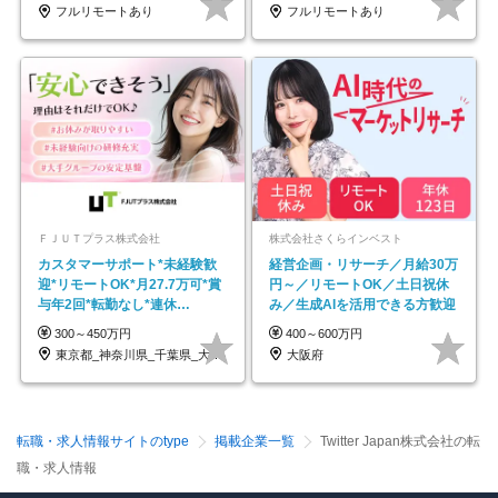
フルリモートあり
フルリモートあり
ＦＪＵＴプラス株式会社
株式会社さくらインベスト
カスタマーサポート*未経験歓
経営企画・リサーチ／月給30万
迎*リモートOK*月27.7万可*賞
円～／リモートOK／土日祝休
与年2回*転勤なし*連休
み／生成AIを活用できる方歓迎
OK/ZE010232
300～450万円
400～600万円
東京都_神奈川県_千葉県_大阪府_愛知県…
大阪府
転職・求人情報サイトのtype
掲載企業一覧
Twitter Japan株式会社の転
職・求人情報