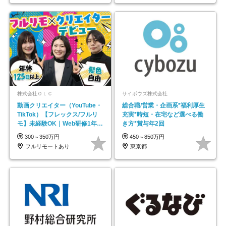
株式会社ＯＬＣ
サイボウズ株式会社
動画クリエイター（YouTube・
総合職/営業・企画系*福利厚生
TikTok）【フレックス/フルリ
充実*時短・在宅など選べる働
モ】未経験OK｜Web研修1年間
き方*賞与年2回
｜副業OK
300～350万円
450～850万円
フルリモートあり
東京都