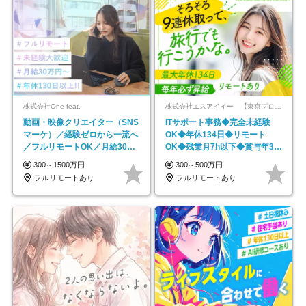
株式会社One feat.
株式会社エスアイイー 【東京プロマーケット上場】
動画・映像クリエイター（SNS
ITサポート事務◆完全未経験
マーケ）／経験ゼロから一流へ
OK◆年休134日◆リモート
／フルリモートOK／月給30万
OK◆残業月7h以下◆賞与年3回
円～／年休130日以上
◆5年目まで必ず昇給
300～1500万円
300～500万円
フルリモートあり
フルリモートあり