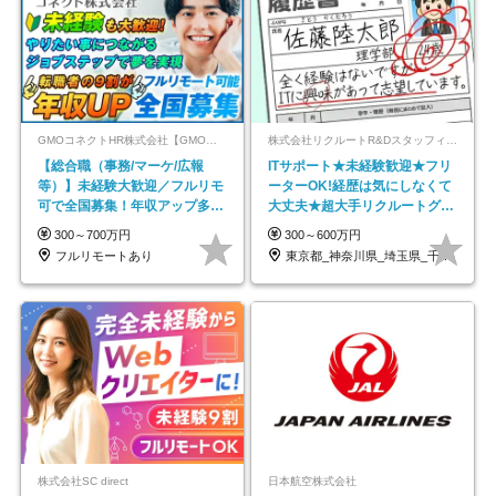
GMOコネクトHR株式会社【GMOインターネットグループ】
株式会社リクルートR&Dスタッフィング【リクルートグループ】
【総合職（事務/マーケ/広報
ITサポート★未経験歓迎★フリ
等）】未経験大歓迎／フルリモ
ーターOK!経歴は気にしなくて
可で全国募集！年収アップ多数
大丈夫★超大手リクルートグル
★年休最大130日★
ープの正社員/sg
300～700万円
300～600万円
フルリモートあり
東京都_神奈川県_埼玉県_千葉県_大阪府…
株式会社SC direct
日本航空株式会社