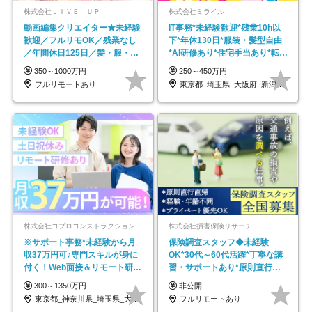
株式会社ＬＩＶＥ ＵＰ
株式会社ミライル
動画編集クリエイター★未経験
IT事務*未経験歓迎*残業10h以
歓迎／フルリモOK／残業なし
下*年休130日*服装・髪型自由
／年間休日125日／髪・服・ネ
*AI研修あり*住宅手当あり*転勤
イル自由／研修充実で安心
なし
350～1000万円
250～450万円
フルリモートあり
東京都_埼玉県_大阪府_新潟県_福岡県
株式会社コプロコンストラクション【東証プライム上場コプロ・ホールディングス子会社】
株式会社損害保険リサーチ
※サポート事務*未経験から月
保険調査スタッフ◆未経験
収37万円可♪専門スキルが身に
OK*30代～60代活躍*丁寧な講
付く！Web面接＆リモート研修
習・サポートあり*原則直行直
も充実♪/a
帰／全国募集・業務委託
300～1350万円
非公開
東京都_神奈川県_埼玉県_大阪府_愛知県…
フルリモートあり