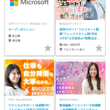
日本マイクロソフト株式会社【ポジションマッチ登録】
株式会社サイヨウブ
オープンポジション
採用サポート*フルリモート勤
務*フレックスタイム制*年休
非公開
120日*土日祝休み*残業ほぼな
東京都
し*育児中社員8割以上
400～450万円
フルリモートあり
TDCX Japan株式会社
株式会社viralinks
テクニカルサポート/未経験OK/
動画編集クリエイター※初掲載
フルリモート/月収31万円可/月
｜未経験歓迎／フルリモート