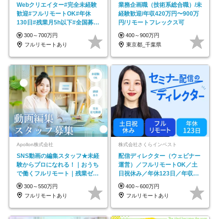
Webクリエイター#完全未経験
業務企画職（技術系総合職）/未
歓迎#フルリモートOK#年休
経験歓迎/年収420万円〜900万
130日#残業月5h以下#全国募集
円/リモートフレックス可
#最大1年の研修
300～700万円
400～900万円
フルリモートあり
東京都_千葉県
Apollon株式会社
株式会社さくらインベスト
SNS動画の編集スタッフ★未経
配信ディレクター（ウェビナー
験からプロになれる！｜おうち
運営）／フルリモートOK／土
で働くフルリモート｜残業ゼロ
日祝休み／年休123日／年収
で18時退勤◎
600万円可
300～550万円
400～600万円
フルリモートあり
フルリモートあり