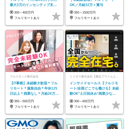
最大3万のインセンティブ支給/
OK／月給32万＋賞与
平均年齢33歳
300～400万円
350～1500万円
フルリモートあり
フルリモートあり
フルスタック株式会社
ミイダス株式会社【東証プライム上場パーソルグループ】
【IT事務】未経験大歓迎＊フル
インサイドセールス【フルリモ
リモート＊服装自由＊年休125
ート/全国どこでも働ける】未経
日以上＊残業なし＊月給26万円
験OK*土日祝休み*残業少なめ*
以上
在宅勤務手当あり
350～500万円
300～600万円
フルリモートあり
フルリモートあり