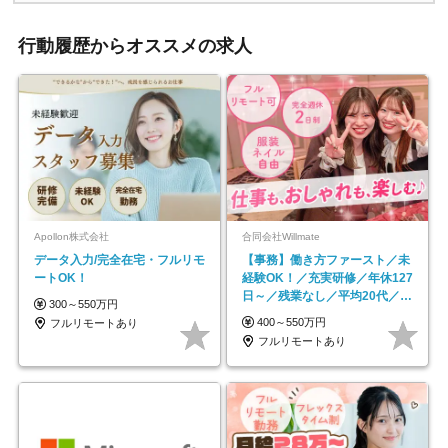
行動履歴からオススメの求人
Apollon株式会社
合同会社Willmate
データ入力/完全在宅・フルリモ
【事務】働き方ファースト／未
ートOK！
経験OK！／充実研修／年休127
日～／残業なし／平均20代／リ
300～550万円
モートOK
400～550万円
フルリモートあり
フルリモートあり