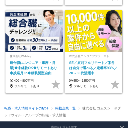
株式会社Widsley
株式会社エンジニアファースト
総合職(エンジニア・事務・営
SE／原則フルリモート／案件
業)◆未経験OK◆リモートあり
は自分で選べる／定着率93%／
◆残業月3h◆服装髪型自由
20～30代活躍中！
400～800万円
550～1350万円
フルリモートあり
フルリモートあり
転職・求人情報サイトのtype
掲載企業一覧
株式会社 コムスン ※グ
ッドウィル・グループの転職・求人情報
職種から求人を探す