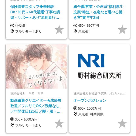
保険調査スタッフ◆未経験
総合職/営業・企画系*福利厚生
OK*30代～60代活躍*丁寧な講
充実*時短・在宅など選べる働
習・サポートあり*原則直行直
き方*賞与年2回
帰／全国募集・業務委託
非公開
450～850万円
フルリモートあり
東京都
株式会社ＬＩＶＥ ＵＰ
株式会社野村総合研究所【ポジションマッチ登録】
動画編集クリエイター★未経験
オープンポジション
歓迎／フルリモOK／残業なし
500～1500万円
／年間休日125日／髪・服・ネ
東京都_神奈川県
イル自由／研修充実で安心
350～1000万円
フルリモートあり