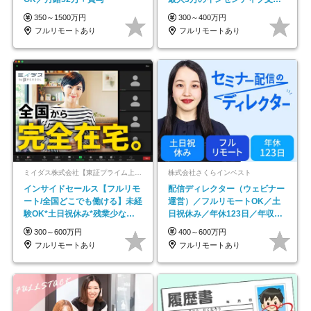
平均年齢33歳
350～1500万円
300～400万円
フルリモートあり
フルリモートあり
ミイダス株式会社【東証プライム上場パーソルグループ】
株式会社さくらインベスト
インサイドセールス【フルリモ
配信ディレクター（ウェビナー
ート/全国どこでも働ける】未経
運営）／フルリモートOK／土
験OK*土日祝休み*残業少なめ*
日祝休み／年休123日／年収
在宅勤務手当あり
600万円可
300～600万円
400～600万円
フルリモートあり
フルリモートあり