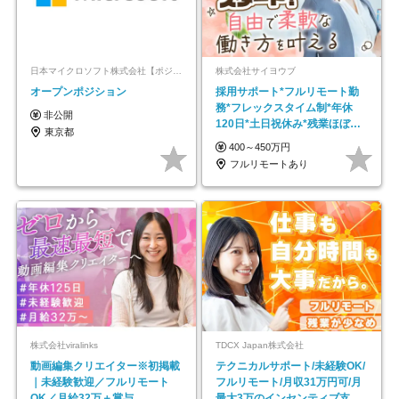
日本マイクロソフト株式会社【ポジションマッチ登録】
株式会社サイヨウブ
オープンポジション
採用サポート*フルリモート勤
務*フレックスタイム制*年休
非公開
120日*土日祝休み*残業ほぼな
東京都
し*育児中社員8割以上
400～450万円
フルリモートあり
株式会社viralinks
TDCX Japan株式会社
動画編集クリエイター※初掲載
テクニカルサポート/未経験OK/
｜未経験歓迎／フルリモート
フルリモート/月収31万円可/月
OK／月給32万＋賞与
最大3万のインセンティブ支給/