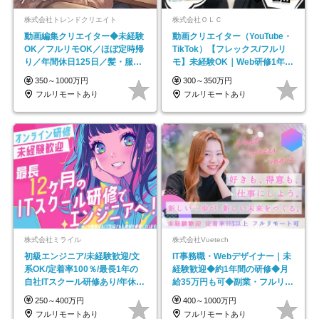
株式会社トレンドクリエイト
株式会社ＯＬＣ
動画編集クリエイター◆未経験
動画クリエイター（YouTube・
OK／フルリモOK／ほぼ定時帰
TikTok）【フレックス/フルリ
り／年間休日125日／髪・服・
モ】未経験OK｜Web研修1年間
ネイル自由／副業OK
｜副業OK
350～1000万円
300～350万円
フルリモートあり
フルリモートあり
株式会社ミライル
株式会社Vuetech
初級エンジニア/未経験歓迎/文
IT事務職・Webデザイナー｜未
系OK/定着率100％/最長1年の
経験歓迎◆約1年間の研修◆月
自社ITスクール研修あり/年休
給35万円も可◆副業・フルリモ
130日
ート可◆年休126日
250～400万円
400～1000万円
フルリモートあり
フルリモートあり