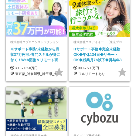
株式会社コプロコンストラクション【東証プライム上場コプロ・ホールディングス子会社】
株式会社エスアイイー 【東京プロマーケット上場】
※サポート事務*未経験から月
ITサポート事務◆完全未経験
収37万円可♪専門スキルが身に
OK◆年休134日◆リモート
付く！Web面接＆リモート研修
OK◆残業月7h以下◆賞与年3回
も充実♪/a
◆5年目まで必ず昇給
300～1350万円
300～500万円
東京都_神奈川県_埼玉県_大阪府_愛知県…
フルリモートあり
株式会社損害保険リサーチ
サイボウズ株式会社