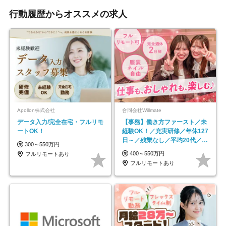
行動履歴からオススメの求人
Apollon株式会社
合同会社Willmate
データ入力/完全在宅・フルリモ
【事務】働き方ファースト／未
ートOK！
経験OK！／充実研修／年休127
日～／残業なし／平均20代／リ
300～550万円
モートOK
400～550万円
フルリモートあり
フルリモートあり