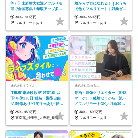
等）】未経験大歓迎／フルリモ
験からプロになれる！｜おうち
可で全国募集！年収アップ多数
で働くフルリモート｜残業ゼロ
★年休最大130日★
で18時退勤◎
300～700万円
300～550万円
フルリモートあり
フルリモートあり
株式会社ミライル
株式会社One feat.
IT事務*未経験歓迎*残業10h以
動画・映像クリエイター（SNS
下*年休130日*服装・髪型自由
マーケ）／経験ゼロから一流へ
*AI研修あり*住宅手当あり*転勤
／フルリモートOK／月給30万
なし
円～／年休130日以上
250～450万円
300～1500万円
東京都_埼玉県_大阪府_新潟県_福岡県
フルリモートあり