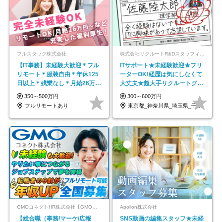
フルスタック株式会社
株式会社リクルートR&Dスタッフィング【リクルートグループ】
【IT事務】未経験大歓迎＊フル
ITサポート★未経験歓迎★フリ
リモート＊服装自由＊年休125
ーターOK!経歴は気にしなくて
日以上＊残業なし＊月給26万円
大丈夫★超大手リクルートグル
以上
ープの正社員/sg
350～500万円
300～600万円
フルリモートあり
東京都_神奈川県_埼玉県_千葉県_大阪府…
GMOコネクトHR株式会社【GMOインターネットグループ】
Apollon株式会社
【総合職（事務/マーケ/広報
SNS動画の編集スタッフ★未経