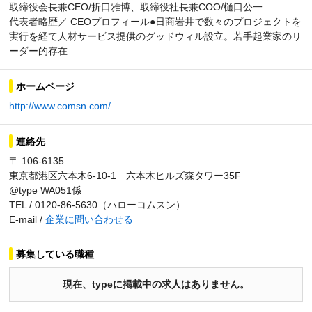
取締役会長兼CEO/折口雅博、取締役社長兼COO/樋口公一
代表者略歴／ CEOプロフィール●日商岩井で数々のプロジェクトを
実行を経て人材サービス提供のグッドウィル設立。若手起業家のリ
ーダー的存在
ホームページ
http://www.comsn.com/
連絡先
〒 106-6135
東京都港区六本木6-10-1 六本木ヒルズ森タワー35F
@type WA051係
TEL / 0120-86-5630（ハローコムスン）
E-mail /
企業に問い合わせる
募集している職種
現在、typeに掲載中の求人はありません。