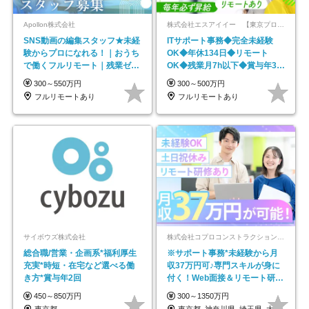
Apollon株式会社
株式会社エスアイイー 【東京プロマーケット上場】
SNS動画の編集スタッフ★未経
ITサポート事務◆完全未経験
験からプロになれる！｜おうち
OK◆年休134日◆リモート
で働くフルリモート｜残業ゼロ
OK◆残業月7h以下◆賞与年3回
で18時退勤◎
◆5年目まで必ず昇給
300～550万円
300～500万円
フルリモートあり
フルリモートあり
サイボウズ株式会社
株式会社コプロコンストラクション【東証プライム上場コプロ・ホールディングス子会社】
総合職/営業・企画系*福利厚生
※サポート事務*未経験から月
充実*時短・在宅など選べる働
収37万円可♪専門スキルが身に
き方*賞与年2回
付く！Web面接＆リモート研修
も充実♪/a
450～850万円
300～1350万円