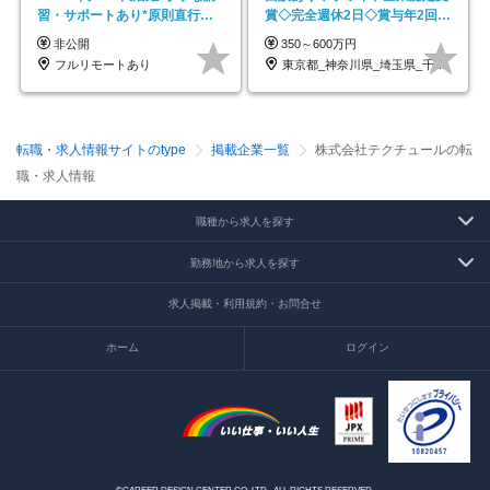
習・サポートあり*原則直行直
賞◇完全週休2日◇賞与年2回
帰／全国募集・業務委託
/p13
非公開
350～600万円
フルリモートあり
東京都_神奈川県_埼玉県_千葉県_大阪府…
転職・求人情報サイトのtype
掲載企業一覧
株式会社テクチュールの転
職・求人情報
職種から求人を探す
勤務地から求人を探す
求人掲載・利用規約・お問合せ
ホーム
ログイン