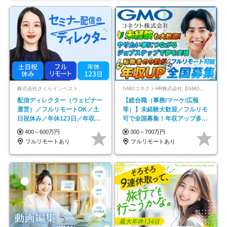
株式会社さくらインベスト
GMOコネクトHR株式会社【GMOインターネットグループ】
配信ディレクター（ウェビナー
【総合職（事務/マーケ/広報
運営）／フルリモートOK／土
等）】未経験大歓迎／フルリモ
日祝休み／年休123日／年収
可で全国募集！年収アップ多数
600万円可
★年休最大130日★
400～600万円
300～700万円
フルリモートあり
フルリモートあり