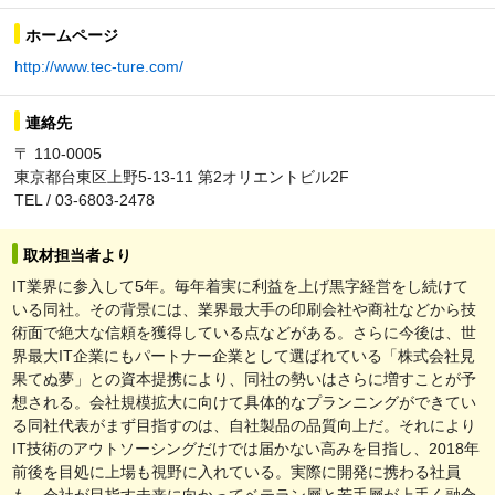
ホームページ
http://www.tec-ture.com/
連絡先
〒 110-0005
東京都台東区上野5-13-11 第2オリエントビル2F
TEL / 03-6803-2478
取材担当者より
IT業界に参入して5年。毎年着実に利益を上げ黒字経営をし続けて
いる同社。その背景には、業界最大手の印刷会社や商社などから技
術面で絶大な信頼を獲得している点などがある。さらに今後は、世
界最大IT企業にもパートナー企業として選ばれている「株式会社見
果てぬ夢」との資本提携により、同社の勢いはさらに増すことが予
想される。会社規模拡大に向けて具体的なプランニングができてい
る同社代表がまず目指すのは、自社製品の品質向上だ。それにより
IT技術のアウトソーシングだけでは届かない高みを目指し、2018年
前後を目処に上場も視野に入れている。実際に開発に携わる社員
も、会社が目指す未来に向かってベテラン層と若手層が上手く融合