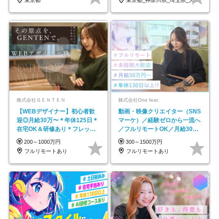
東京都
東京都_神奈川県_埼玉県_大阪府_愛知県…
株式会社ＧＥＮＴＥＮ
株式会社One feat.
【WEBデザイナー】初⼼者歓
動画・映像クリエイター（SNS
迎◎⽉給30万〜＊年休125⽇＊
マーケ）／経験ゼロから一流へ
在宅OK＆研修あり＊フレック
／フルリモートOK／月給30万
ス
円～／年休130日以上
200～1000万円
300～1500万円
フルリモートあり
フルリモートあり