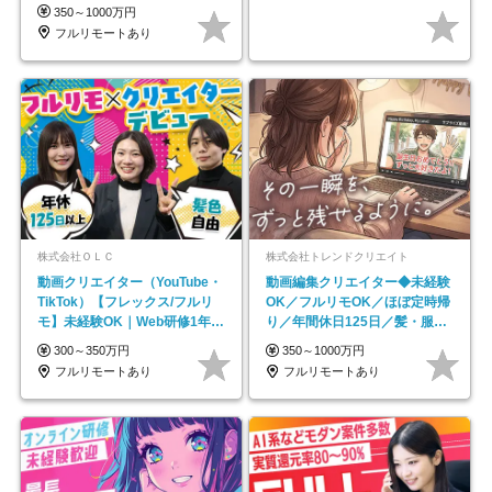
イル自由／研修充実で安心
350～1000万円
フルリモートあり
株式会社ＯＬＣ
株式会社トレンドクリエイト
動画クリエイター（YouTube・
動画編集クリエイター◆未経験
TikTok）【フレックス/フルリ
OK／フルリモOK／ほぼ定時帰
モ】未経験OK｜Web研修1年間
り／年間休日125日／髪・服・
｜副業OK
ネイル自由／副業OK
300～350万円
350～1000万円
フルリモートあり
フルリモートあり