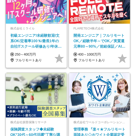
株式会社ミライル
FLARETECH株式会社
初級エンジニア/未経験歓迎/文
開発エンジニア｜フルリモート
系OK/定着率100％/最長1年の
OK／経験半年～でOK／実質還
自社ITスクール研修あり/年休
元率80～90%／前給保証／AI系
130日
など最先端案件多数
250～400万円
400～1000万円
フルリモートあり
フルリモートあり
株式会社損害保険リサーチ
株式会社ワールドコーポレーション 採用事業部【上場グループ】
保険調査スタッフ◆未経験
管理事務 『楽々★フルリモート
OK*30代～60代活躍*丁寧な講
面談あり◇ホワイト企業認定受