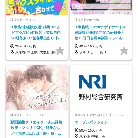
株式会社ミライル
株式会社Vuetech
IT事務*未経験歓迎*残業10h以
IT事務職・Webデザイナー｜未
下*年休130日*服装・髪型自由
経験歓迎◆約1年間の研修◆月
*AI研修あり*住宅手当あり*転勤
給35万円も可◆副業・フルリモ
なし
ート可◆年休126日
250～450万円
400～1000万円
東京都_埼玉県_大阪府_新潟県_福岡県
フルリモートあり
株式会社ＬＩＶＥ ＵＰ
株式会社野村総合研究所【ポジションマッチ登録】
動画編集クリエイター★未経験
オープンポジション
歓迎／フルリモOK／残業なし
500～1500万円
／年間休日125日／髪・服・ネ
東京都_神奈川県