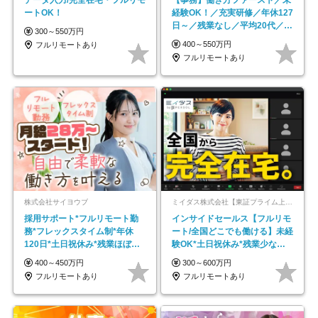
ートOK！
経験OK！／充実研修／年休127
日～／残業なし／平均20代／リ
300～550万円
モートOK
400～550万円
フルリモートあり
フルリモートあり
株式会社サイヨウブ
ミイダス株式会社【東証プライム上場パーソルグループ】
採用サポート*フルリモート勤
インサイドセールス【フルリモ
務*フレックスタイム制*年休
ート/全国どこでも働ける】未経
120日*土日祝休み*残業ほぼな
験OK*土日祝休み*残業少なめ*
し*育児中社員8割以上
在宅勤務手当あり
400～450万円
300～600万円
フルリモートあり
フルリモートあり