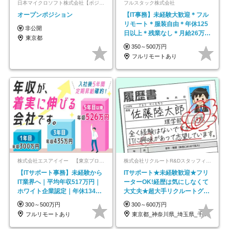
日本マイクロソフト株式会社【ポジションマッチ登録】
フルスタック株式会社
オープンポジション
【IT事務】未経験大歓迎＊フル
リモート＊服装自由＊年休125
非公開
日以上＊残業なし＊月給26万円
東京都
以上
350～500万円
フルリモートあり
株式会社エスアイイー 【東京プロマーケット上場】
株式会社リクルートR&Dスタッフィング【リクルートグループ】
【ITサポート事務】未経験から
ITサポート★未経験歓迎★フリ
IT業界へ｜平均年収517万円｜
ーターOK!経歴は気にしなくて
ホワイト企業認定｜年休134日
大丈夫★超大手リクルートグル
｜リモートOK
ープの正社員/sg
300～500万円
300～600万円
フルリモートあり
東京都_神奈川県_埼玉県_千葉県_大阪府…