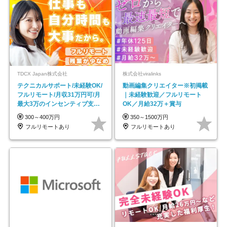
TDCX Japan株式会社
株式会社viralinks
テクニカルサポート/未経験OK/
動画編集クリエイター※初掲載
フルリモート/月収31万円可/月
｜未経験歓迎／フルリモート
最大3万のインセンティブ支給/
OK／月給32万＋賞与
平均年齢33歳
300～400万円
350～1500万円
フルリモートあり
フルリモートあり