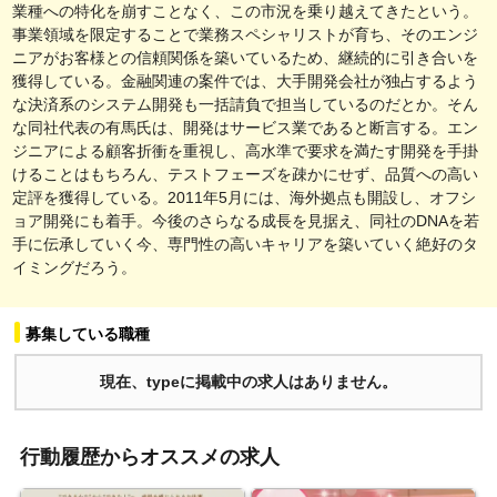
業種への特化を崩すことなく、この市況を乗り越えてきたという。
事業領域を限定することで業務スペシャリストが育ち、そのエンジ
ニアがお客様との信頼関係を築いているため、継続的に引き合いを
獲得している。金融関連の案件では、大手開発会社が独占するよう
な決済系のシステム開発も一括請負で担当しているのだとか。そん
な同社代表の有馬氏は、開発はサービス業であると断言する。エン
ジニアによる顧客折衝を重視し、高水準で要求を満たす開発を手掛
けることはもちろん、テストフェーズを疎かにせず、品質への高い
定評を獲得している。2011年5月には、海外拠点も開設し、オフシ
ョア開発にも着手。今後のさらなる成長を見据え、同社のDNAを若
手に伝承していく今、専門性の高いキャリアを築いていく絶好のタ
イミングだろう。
募集している職種
現在、typeに掲載中の求人はありません。
行動履歴からオススメの求人