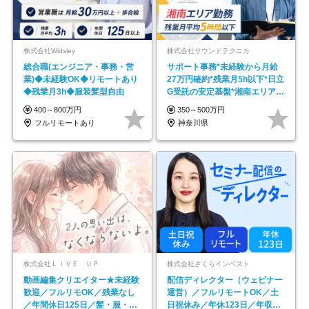
株式会社Widsley
株式会社サウンドテクニカ
総合職(エンジニア・事務・営
サポート事務*未経験から月給
業)◆未経験OK◆リモートあり
27万円確約*残業月5h以下*日立
◆残業月3h◆服装髪型自由
G受託の安定基盤*湘南エリア勤
務
400～800万円
350～500万円
フルリモートあり
神奈川県
株式会社ＬＩＶＥ ＵＰ
株式会社さくらインベスト
動画編集クリエイター★未経験
配信ディレクター（ウェビナー
歓迎／フルリモOK／残業なし
運営）／フルリモートOK／土
／年間休日125日／髪・服・ネ
日祝休み／年休123日／年収