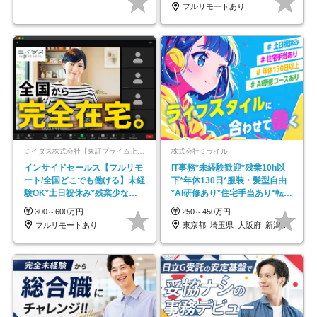
フルリモートあり
ミイダス株式会社【東証プライム上場パーソルグループ】
株式会社ミライル
インサイドセールス【フルリモ
IT事務*未経験歓迎*残業10h以
ート/全国どこでも働ける】未経
下*年休130日*服装・髪型自由
験OK*土日祝休み*残業少なめ*
*AI研修あり*住宅手当あり*転勤
在宅勤務手当あり
なし
300～600万円
250～450万円
フルリモートあり
東京都_埼玉県_大阪府_新潟県_福岡県