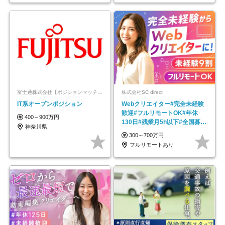
富士通株式会社【ポジションマッチ登録】
株式会社SC direct
IT系オープンポジション
Webクリエイター#完全未経験
歓迎#フルリモートOK#年休
400～900万円
130日#残業月5h以下#全国募集
神奈川県
#最大1年の研修
300～700万円
フルリモートあり