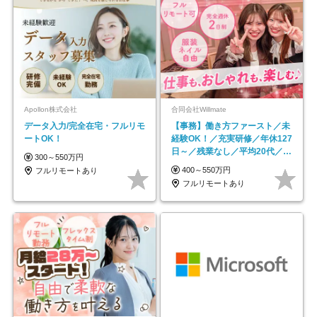
Apollon株式会社
合同会社Willmate
データ入力/完全在宅・フルリモ
【事務】働き方ファースト／未
ートOK！
経験OK！／充実研修／年休127
日～／残業なし／平均20代／リ
300～550万円
モートOK
400～550万円
フルリモートあり
フルリモートあり