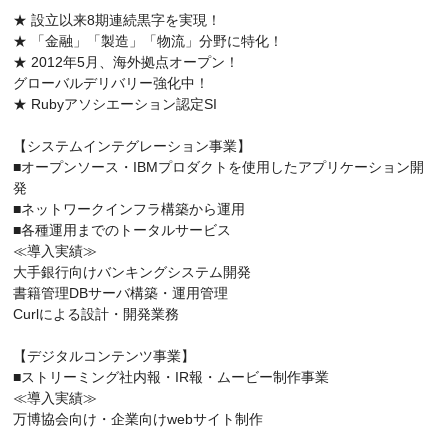
★ 設立以来8期連続黒字を実現！
★ 「金融」「製造」「物流」分野に特化！
★ 2012年5月、海外拠点オープン！
グローバルデリバリー強化中！
★ Rubyアソシエーション認定SI
【システムインテグレーション事業】
■オープンソース・IBMプロダクトを使用したアプリケーション開
発
■ネットワークインフラ構築から運用
■各種運用までのトータルサービス
≪導入実績≫
大手銀行向けバンキングシステム開発
書籍管理DBサーバ構築・運用管理
Curlによる設計・開発業務
【デジタルコンテンツ事業】
■ストリーミング社内報・IR報・ムービー制作事業
≪導入実績≫
万博協会向け・企業向けwebサイト制作