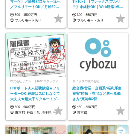
マーケ）／経験ゼロから一流へ
TikTok）【フレックス/フルリ
／フルリモートOK／月給30万
モ】未経験OK｜Web研修1年間
円～／年休130日以上
｜副業OK
300～1500万円
300～350万円
フルリモートあり
フルリモートあり
株式会社リクルートR&Dスタッフィング【リクルートグループ】
サイボウズ株式会社
ITサポート★未経験歓迎★フリ
総合職/営業・企画系*福利厚生
ーターOK!経歴は気にしなくて
充実*時短・在宅など選べる働
大丈夫★超大手リクルートグル
き方*賞与年2回
ープの正社員/sg
300～600万円
450～850万円
東京都_神奈川県_埼玉県_千葉県_大阪府…
東京都