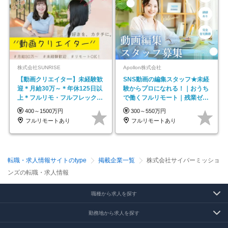
株式会社SUNRISE
Apollon株式会社
【動画クリエイター】未経験歓
SNS動画の編集スタッフ★未経
迎＊月給30万～＊年休125日以
験からプロになれる！｜おうち
上＊フルリモ・フルフレックス
で働くフルリモート｜残業ゼロ
◆10名の採用が決定◆
で18時退勤◎
400～1500万円
300～550万円
フルリモートあり
フルリモートあり
転職・求人情報サイトのtype
掲載企業一覧
株式会社サイバーミッショ
ンズの転職・求人情報
職種から求人を探す
勤務地から求人を探す