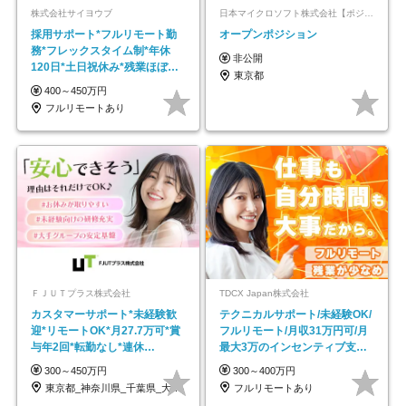
株式会社サイヨウブ
日本マイクロソフト株式会社【ポジションマッチ登録】
採用サポート*フルリモート勤
オープンポジション
務*フレックスタイム制*年休
非公開
120日*土日祝休み*残業ほぼな
東京都
し*育児中社員8割以上
400～450万円
フルリモートあり
ＦＪＵＴプラス株式会社
TDCX Japan株式会社
カスタマーサポート*未経験歓
テクニカルサポート/未経験OK/
迎*リモートOK*月27.7万可*賞
フルリモート/月収31万円可/月
与年2回*転勤なし*連休
最大3万のインセンティブ支給/
OK/ZE010232
平均年齢33歳
300～450万円
300～400万円
東京都_神奈川県_千葉県_大阪府_愛知県…
フルリモートあり