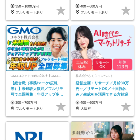
イル自由／研修充実で安心
600万円可
350～1000万円
400～600万円
フルリモートあり
フルリモートあり
GMOコネクトHR株式会社【GMOインターネットグループ】
株式会社さくらインベスト
【総合職（事務/マーケ/広報
経営企画・リサーチ／月給30万
等）】未経験大歓迎／フルリモ
円～／リモートOK／土日祝休
可で全国募集！年収アップ多数
み／生成AIを活用できる方歓迎
★年休最大130日★
300～700万円
400～600万円
フルリモートあり
大阪府