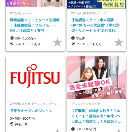
株式会社viralinks
株式会社損害保険リサーチ
動画編集クリエイター※初掲載
保険調査スタッフ◆未経験
｜未経験歓迎／フルリモート
OK*30代～60代活躍*丁寧な講
OK／月給32万＋賞与
習・サポートあり*原則直行直
帰／全国募集・業務委託
350～1500万円
非公開
フルリモートあり
フルリモートあり
富士通株式会社【ポジションマッチ登録】
フルスタック株式会社
営業系オープンポジション
【IT事務】未経験大歓迎＊フル
リモート＊服装自由＊年休125
400～900万円
日以上＊残業なし＊月給26万円
神奈川県
以上
350～500万円