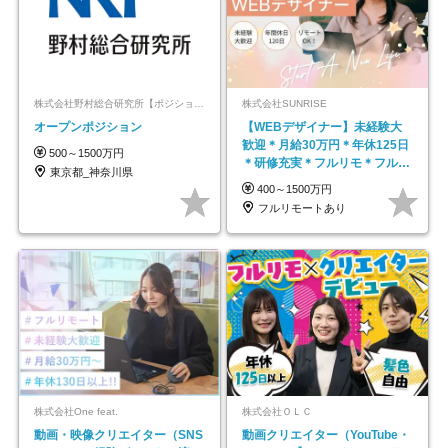
株式会社野村総合研究所【ポジションマッチ登録】
株式会社SUNRISE
オープンポジション
【WEBデザイナー】未経験大
歓迎＊月給30万円＊年休125日
500～1500万円
＊研修充実＊フルリモ＊フルフ
東京都_神奈川県
レックス＊
400～1500万円
フルリモートあり
株式会社One feat.
株式会社ＯＬＣ
動画・映像クリエイター（SNS
動画クリエイター（YouTube・