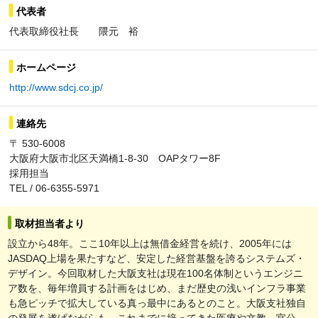
代表者
代表取締役社長 隈元 裕
ホームページ
http://www.sdcj.co.jp/
連絡先
〒 530-6008
大阪府大阪市北区天満橋1-8-30 OAPタワー8F
採用担当
TEL / 06-6355-5971
取材担当者より
設立から48年。ここ10年以上は無借金経営を続け、2005年には
JASDAQ上場を果たすなど、安定した経営基盤を誇るシステムズ・
デザイン。今回取材した大阪支社は現在100名体制というエンジニ
ア数を、毎年増員する計画をはじめ、まだ歴史の浅いインフラ事業
も急ピッチで拡大している真っ最中にあるとのこと。大阪支社独自
の発展を遂げながらも、これまでに培ってきた医療や文教、官公