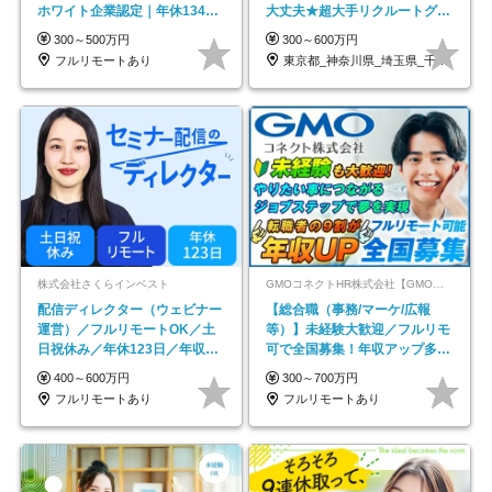
ホワイト企業認定｜年休134日
大丈夫★超大手リクルートグル
｜リモートOK
ープの正社員/sg
300～500万円
300～600万円
フルリモートあり
東京都_神奈川県_埼玉県_千葉県_大阪府…
株式会社さくらインベスト
GMOコネクトHR株式会社【GMOインターネットグループ】
配信ディレクター（ウェビナー
【総合職（事務/マーケ/広報
運営）／フルリモートOK／土
等）】未経験大歓迎／フルリモ
日祝休み／年休123日／年収
可で全国募集！年収アップ多数
600万円可
★年休最大130日★
400～600万円
300～700万円
フルリモートあり
フルリモートあり