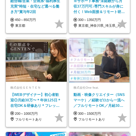
総合職/営業・企画系*福利厚生
※サポート事務*未経験から月
充実*時短・在宅など選べる働
収37万円可♪専門スキルが身に
き方*賞与年2回
付く！Web面接＆リモート研修
も充実♪/a
450～850万円
300～1350万円
東京都
東京都_神奈川県_埼玉県_大阪府_愛知県…
株式会社ＧＥＮＴＥＮ
株式会社One feat.
【WEBデザイナー】初⼼者歓
動画・映像クリエイター（SNS
迎◎⽉給30万〜＊年休125⽇＊
マーケ）／経験ゼロから一流へ
在宅OK＆研修あり＊フレック
／フルリモートOK／月給30万
ス
円～／年休130日以上
200～1000万円
300～1500万円
フルリモートあり
フルリモートあり