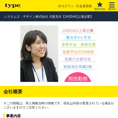
ログイン
会員登録
検討中(
0
)
MENU
システムズ・デザイン株式会社 大阪支社【JASDAQ上場企業】
会社概要
※この情報は、求人掲載当時の情報です。現在は内容が変更されている場合が
ございますのでご注意ください。
事業内容