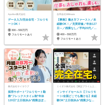
Apollon株式会社
合同会社Willmate
データ入力/完全在宅・フルリモ
【事務】働き方ファースト／未
ートOK！
経験OK！／充実研修／年休127
日～／残業なし／平均20代／リ
300～550万円
モートOK
400～550万円
フルリモートあり
フルリモートあり
株式会社サイヨウブ
ミイダス株式会社【東証プライム上場パーソルグループ】
採用サポート*フルリモート勤
インサイドセールス【フルリモ
務*フレックスタイム制*年休
ート/全国どこでも働ける】未経
120日*土日祝休み*残業ほぼな
験OK*土日祝休み*残業少なめ*
し*育児中社員8割以上
在宅勤務手当あり