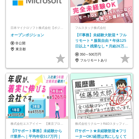
日本マイクロソフト株式会社【ポジションマッチ登録】
フルスタック株式会社
オープンポジション
【IT事務】未経験大歓迎＊フル
リモート＊服装自由＊年休125
非公開
日以上＊残業なし＊月給26万円
東京都
以上
350～500万円
フルリモートあり
株式会社エスアイイー 【東京プロマーケット上場】
株式会社リクルートR&Dスタッフィング【リクルートグループ】
【ITサポート事務】未経験から
ITサポート★未経験歓迎★フリ
IT業界へ｜平均年収517万円｜
ーターOK!経歴は気にしなくて