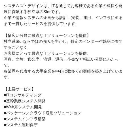
システムズ・デザインは、ITを通じてお客様である企業の成長や発
展に貢献する独立系のSIerです。
企業の情報システムの企画から設計、実装、運用、インフラに至る
まで一貫したサービスを提供しています。
【幅広い分野に最適なITソリューションを提供】
独立系SIerならではの強みを生かし、特定のベンダーや製品に依存
することなく、
お客様にとって最適なITソリューションを提供。
医療、文教、官公庁、流通、通信、小売など幅広い分野にわたっ
て、
各業界を代表する大手企業を中心に数多くの実績を築き上げていま
す。
【主要サービス】
■ITコンサルティング
■基幹業務システム開発
■Web系システム開発
■パッケージ／クラウド適用ソリューション
■システムインフラ構築
■システム運用保守