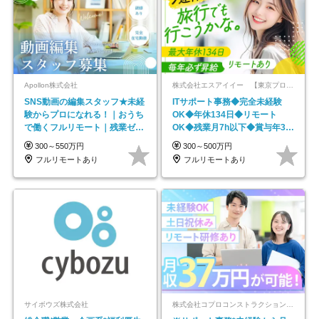
Apollon株式会社
株式会社エスアイイー 【東京プロマーケット上場】
SNS動画の編集スタッフ★未経
ITサポート事務◆完全未経験
験からプロになれる！｜おうち
OK◆年休134日◆リモート
で働くフルリモート｜残業ゼロ
OK◆残業月7h以下◆賞与年3回
で18時退勤◎
◆5年目まで必ず昇給
300～550万円
300～500万円
フルリモートあり
フルリモートあり
サイボウズ株式会社
株式会社コプロコンストラクション【東証プライム上場コプロ・ホールディングス子会社】