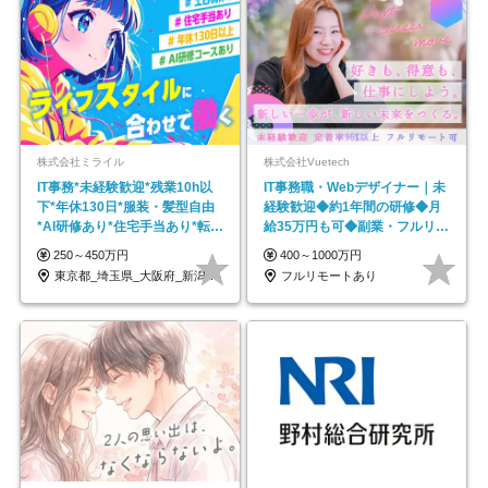
株式会社ミライル
株式会社Vuetech
IT事務*未経験歓迎*残業10h以
IT事務職・Webデザイナー｜未
下*年休130日*服装・髪型自由
経験歓迎◆約1年間の研修◆月
*AI研修あり*住宅手当あり*転勤
給35万円も可◆副業・フルリモ
なし
ート可◆年休126日
250～450万円
400～1000万円
東京都_埼玉県_大阪府_新潟県_福岡県
フルリモートあり