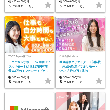
400～450万円
300～600万円
フルリモートあり
フルリモートあり
TDCX Japan株式会社
株式会社viralinks
テクニカルサポート/未経験OK/
動画編集クリエイター※初掲載
フルリモート/月収31万円可/月
｜未経験歓迎／フルリモート
最大3万のインセンティブ支給/
OK／月給32万＋賞与
平均年齢33歳
300～400万円
350～1500万円
フルリモートあり
フルリモートあり