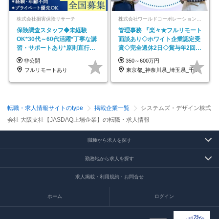
株式会社損害保険リサーチ
株式会社ワールドコーポレーション 採用事業部【上場グループ】
保険調査スタッフ◆未経験
管理事務 『楽々★フルリモート
OK*30代～60代活躍*丁寧な講
面談あり◇ホワイト企業認定受
習・サポートあり*原則直行直
賞◇完全週休2日◇賞与年2回
帰／全国募集・業務委託
/p13
非公開
350～600万円
フルリモートあり
東京都_神奈川県_埼玉県_千葉県_大阪府…
転職・求人情報サイトのtype
掲載企業一覧
システムズ・デザイン株式
会社 大阪支社【JASDAQ上場企業】の転職・求人情報
職種から求人を探す
勤務地から求人を探す
求人掲載・利用規約・お問合せ
ホーム
ログイン