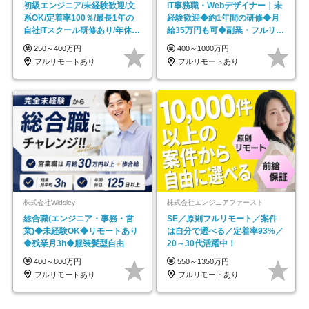
初級エンジニア/未経験歓迎/文
IT事務職・Webデザイナー｜未
系OK/定着率100％/最長1年の
経験歓迎◆約1年間の研修◆月
自社ITスクール研修あり/年休
給35万円も可◆副業・フルリモ
130日
ート可◆年休126日
250～400万円
400～1000万円
フルリモートあり
フルリモートあり
株式会社Widsley
株式会社エンジニアファースト
総合職(エンジニア・事務・営
SE／原則フルリモート／案件
業)◆未経験OK◆リモートあり
は自分で選べる／定着率93%／
◆残業月3h◆服装髪型自由
20～30代活躍中！
400～800万円
550～1350万円
フルリモートあり
フルリモートあり