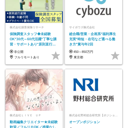
株式会社損害保険リサーチ
サイボウズ株式会社
保険調査スタッフ◆未経験
総合職/営業・企画系*福利厚生
OK*30代～60代活躍*丁寧な講
充実*時短・在宅など選べる働
習・サポートあり*原則直行直
き方*賞与年2回
帰／全国募集・業務委託
非公開
450～850万円
フルリモートあり
東京都
株式会社ＬＩＶＥ ＵＰ
株式会社野村総合研究所【ポジションマッチ登録】
動画編集クリエイター★未経験
オープンポジション
歓迎／フルリモOK／残業なし