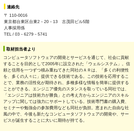
連絡先
〒 110-0016
東京都台東区台東2－20－13 古茂田ビル5階
人事採用係
TEL / 03－6279－5741
取材担当者より
コンピュータソフトウェアの開発とサービスを通じて、社会に貢献
することを目的として2005年に設立された「ウェルシステム」。信
頼と信用を一つずつ積み重ねてきた同社のＡＲは、「多くの利便性
を、多くの人々に」提供できる技術である。この技術を応用するこ
とで、業務の活性化が期待され、多種多様な情報を簡単に提供する
ことができる。エンジニア優先のスタンスを取っている同社では、
「エンジニアは技術力が勝負」との考え方からエンジニアのスキル
アップに関しては強力にサポートしている。技術専門書の購入費、
セミナーや勉強会の参加費用なども同社が負担。恵まれた自由な社
風の中で、今後も新たなコンピュータソフトウェアの開発や、サー
ビスが誕生することに大いに期待が持てる。