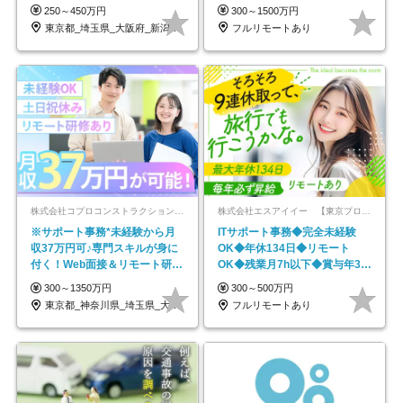
なし
円～／年休130日以上
250～450万円
300～1500万円
東京都_埼玉県_大阪府_新潟県_福岡県
フルリモートあり
株式会社コプロコンストラクション【東証プライム上場コプロ・ホールディングス子会社】
株式会社エスアイイー 【東京プロマーケット上場】
※サポート事務*未経験から月
ITサポート事務◆完全未経験
収37万円可♪専門スキルが身に
OK◆年休134日◆リモート
付く！Web面接＆リモート研修
OK◆残業月7h以下◆賞与年3回
も充実♪/a
◆5年目まで必ず昇給
300～1350万円
300～500万円
東京都_神奈川県_埼玉県_大阪府_愛知県…
フルリモートあり