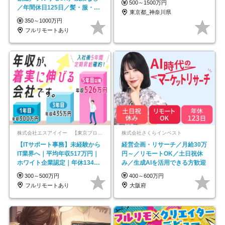
500～1500万円
／年間休日125日／髪・服・ネ
東京都_神奈川県
イル自由／研修充実で安心
350～1000万円
フルリモートあり
株式会社エスアイイー 【東京プロマーケット上場】
株式会社さくらインベスト
【ITサポート事務】未経験から
経営企画・リサーチ／月給30万
IT業界へ｜平均年収517万円｜
円～／リモートOK／土日祝休
ホワイト企業認定｜年休134日
み／生成AIを活用できる方歓迎
｜リモートOK
300～500万円
400～600万円
フルリモートあり
大阪府