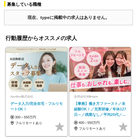
募集している職種
現在、typeに掲載中の求人はありません。
行動履歴からオススメの求人
Apollon株式会社
合同会社Willmate
データ入力/完全在宅・フルリモ
【事務】働き方ファースト／未
ートOK！
経験OK！／充実研修／年休127
日～／残業なし／平均20代／リ
300～550万円
モートOK
400～550万円
フルリモートあり
フルリモートあり