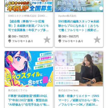
GMOコネクトHR株式会社【GMOインターネットグループ】
Apollon株式会社
【総合職（事務/マーケ/広報
SNS動画の編集スタッフ★未経
等）】未経験大歓迎／フルリモ
験からプロになれる！｜おうち
可で全国募集！年収アップ多数
で働くフルリモート｜残業ゼロ
★年休最大130日★
で18時退勤◎
300～700万円
300～550万円
フルリモートあり
フルリモートあり
株式会社ミライル
株式会社One feat.
IT事務*未経験歓迎*残業10h以
動画・映像クリエイター（SNS
下*年休130日*服装・髪型自由
マーケ）／経験ゼロから一流へ
*AI研修あり*住宅手当あり*転勤
／フルリモートOK／月給30万