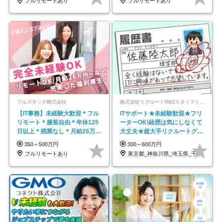
フルリモートあり
フルリモートあり
フルスタック株式会社
株式会社リクルートR&Dスタッフィング【リクルートグループ】
【IT事務】未経験大歓迎＊フル
ITサポート★未経験歓迎★フリ
リモート＊服装自由＊年休125
ーターOK!経歴は気にしなくて
日以上＊残業なし＊月給26万円
大丈夫★超大手リクルートグル
以上
ープの正社員/sg
350～500万円
300～600万円
フルリモートあり
東京都_神奈川県_埼玉県_千葉県_大阪府…