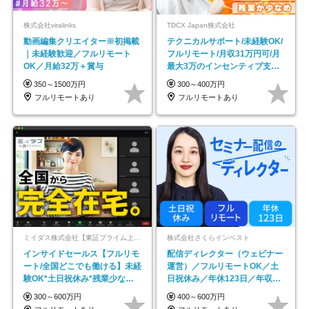
株式会社viralinks
TDCX Japan株式会社
動画編集クリエイター※初掲載
テクニカルサポート/未経験OK/
｜未経験歓迎／フルリモート
フルリモート/月収31万円可/月
OK／月給32万＋賞与
最大3万のインセンティブ支給/
平均年齢33歳
350～1500万円
300～400万円
フルリモートあり
フルリモートあり
ミイダス株式会社【東証プライム上場パーソルグループ】
株式会社さくらインベスト
インサイドセールス【フルリモ
配信ディレクター（ウェビナー
ート/全国どこでも働ける】未経
運営）／フルリモートOK／土
験OK*土日祝休み*残業少なめ*
日祝休み／年休123日／年収
在宅勤務手当あり
600万円可
300～600万円
400～600万円