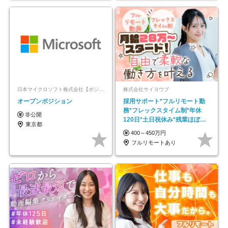
日本マイクロソフト株式会社【ポジションマッチ登録】
株式会社サイヨウブ
オープンポジション
採用サポート*フルリモート勤
務*フレックスタイム制*年休
非公開
120日*土日祝休み*残業ほぼな
東京都
し*育児中社員8割以上
400～450万円
フルリモートあり