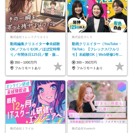
株式会社トレンドクリエイト
株式会社ＯＬＣ
動画編集クリエイター◆未経験
動画クリエイター（YouTube・
OK／フルリモOK／ほぼ定時帰
TikTok）【フレックス/フルリ
り／年間休日125日／髪・服・
モ】未経験OK｜Web研修1年間
ネイル自由／副業OK
｜副業OK
350～1000万円
300～350万円
フルリモートあり
フルリモートあり
株式会社ミライル
株式会社Vuetech