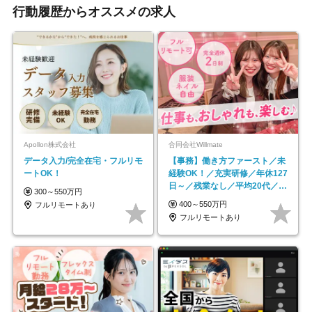
行動履歴からオススメの求人
Apollon株式会社
合同会社Willmate
データ入力/完全在宅・フルリモ
【事務】働き方ファースト／未
ートOK！
経験OK！／充実研修／年休127
日～／残業なし／平均20代／リ
300～550万円
モートOK
400～550万円
フルリモートあり
フルリモートあり