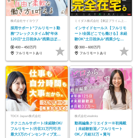
株式会社サイヨウブ
ミイダス株式会社【東証プライム上場パーソルグループ】
採用サポート*フルリモート勤
インサイドセールス【フルリモ
務*フレックスタイム制*年休
ート/全国どこでも働ける】未経
120日*土日祝休み*残業ほぼな
験OK*土日祝休み*残業少なめ*
し*育児中社員8割以上
在宅勤務手当あり
400～450万円
300～600万円
フルリモートあり
フルリモートあり
TDCX Japan株式会社
株式会社viralinks
テクニカルサポート/未経験OK/
動画編集クリエイター※初掲載
フルリモート/月収31万円可/月
｜未経験歓迎／フルリモート
最大3万のインセンティブ支給/
OK／月給32万＋賞与