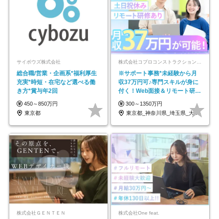
サイボウズ株式会社
株式会社コプロコンストラクション【東証プライム上場コプロ・ホールディングス子会社】
総合職/営業・企画系*福利厚生
※サポート事務*未経験から月
充実*時短・在宅など選べる働
収37万円可♪専門スキルが身に
き方*賞与年2回
付く！Web面接＆リモート研修
も充実♪/a
450～850万円
300～1350万円
東京都
東京都_神奈川県_埼玉県_大阪府_愛知県…
株式会社ＧＥＮＴＥＮ
株式会社One feat.