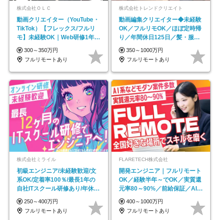
株式会社ＯＬＣ
株式会社トレンドクリエイト
動画クリエイター（YouTube・
動画編集クリエイター◆未経験
TikTok）【フレックス/フルリ
OK／フルリモOK／ほぼ定時帰
モ】未経験OK｜Web研修1年間
り／年間休日125日／髪・服・
｜副業OK
ネイル自由／副業OK
300～350万円
350～1000万円
フルリモートあり
フルリモートあり
株式会社ミライル
FLARETECH株式会社
初級エンジニア/未経験歓迎/文
開発エンジニア｜フルリモート
系OK/定着率100％/最長1年の
OK／経験半年～でOK／実質還
自社ITスクール研修あり/年休
元率80～90%／前給保証／AI系
130日
など最先端案件多数
250～400万円
400～1000万円
フルリモートあり
フルリモートあり