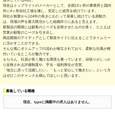
現在はトップライトのメーカーとして、全国13ヶ所の事業所と国内
外に4ヶ所自社工場を擁し、安定した経営を続けています。
同社が創業から124年の長きにわたって発展し続けている原動力
は、現場の声を最大限活かした組織作りにあると言えます。
新製品の開発には顧客のニーズを反映させたものが多く、たとえば
営業が顧客のニーズを引き出し、
商品開発のアイディアとして製造サイドに伝えることでタイムリー
に活かすことができる。
そんな風にボトムアップの流れが確立されており、柔軟な社風が根
付いているところが魅力です。
もちろん、社員が長く働ける環境も整っています。頑張りがしっか
り反映される評価制度や、手当・福利厚生が充実。
「地元に戻って活躍したい」「もっと安心して働きたい」という方
はぜひこのチャンスを掴んでほしいと思います。
募集している職種
現在、typeに掲載中の求人はありません。