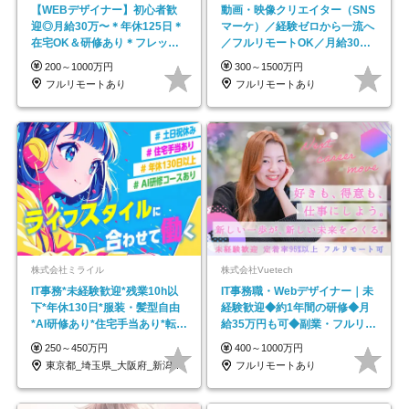
【WEBデザイナー】初⼼者歓
動画・映像クリエイター（SNS
迎◎⽉給30万〜＊年休125⽇＊
マーケ）／経験ゼロから一流へ
在宅OK＆研修あり＊フレック
／フルリモートOK／月給30万
ス
円～／年休130日以上
200～1000万円
300～1500万円
フルリモートあり
フルリモートあり
株式会社ミライル
株式会社Vuetech
IT事務*未経験歓迎*残業10h以
IT事務職・Webデザイナー｜未
下*年休130日*服装・髪型自由
経験歓迎◆約1年間の研修◆月
*AI研修あり*住宅手当あり*転勤
給35万円も可◆副業・フルリモ
なし
ート可◆年休126日
250～450万円
400～1000万円
東京都_埼玉県_大阪府_新潟県_福岡県
フルリモートあり