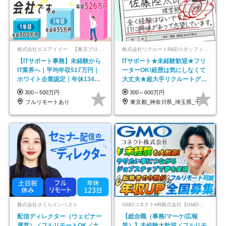
株式会社エスアイイー 【東京プロマーケット上場】
株式会社リクルートR&Dスタッフィング【リクルートグループ】
【ITサポート事務】未経験から
ITサポート★未経験歓迎★フリ
IT業界へ｜平均年収517万円｜
ーターOK!経歴は気にしなくて
ホワイト企業認定｜年休134日
大丈夫★超大手リクルートグル
｜リモートOK
ープの正社員/sg
300～500万円
300～600万円
フルリモートあり
東京都_神奈川県_埼玉県_千葉県_大阪府…
株式会社さくらインベスト
GMOコネクトHR株式会社【GMOインターネットグループ】
配信ディレクター（ウェビナー
【総合職（事務/マーケ/広報
運営）／フルリモートOK／土
等）】未経験大歓迎／フルリモ