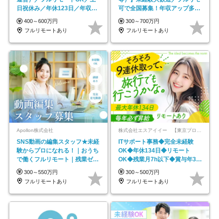
日祝休み／年休123日／年収
可で全国募集！年収アップ多数
600万円可
★年休最大130日★
400～600万円
300～700万円
フルリモートあり
フルリモートあり
Apollon株式会社
株式会社エスアイイー 【東京プロマーケット上場】
SNS動画の編集スタッフ★未経
ITサポート事務◆完全未経験
験からプロになれる！｜おうち
OK◆年休134日◆リモート
で働くフルリモート｜残業ゼロ
OK◆残業月7h以下◆賞与年3回
で18時退勤◎
◆5年目まで必ず昇給
300～550万円
300～500万円
フルリモートあり
フルリモートあり