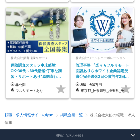
株式会社損害保険リサーチ
株式会社ワールドコーポレーション 採用事業部【上場グループ】
保険調査スタッフ◆未経験
管理事務 『楽々★フルリモート
OK*30代～60代活躍*丁寧な講
面談あり◇ホワイト企業認定受
習・サポートあり*原則直行直
賞◇完全週休2日◇賞与年2回
帰／全国募集・業務委託
/p13
非公開
350～600万円
フルリモートあり
東京都_神奈川県_埼玉県_千葉県_大阪府…
転職・求人情報サイトのtype
掲載企業一覧
株式会社大仙の転職・求人
情報
職種から求人を探す