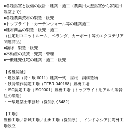
●各種温室と設備の設計・建築・施工（農業用大型温室から家庭用
温室まで）
●各種農業資材の製造・販売
●トップライト・カーテンウォール等の建築施工
●建材商品の製造・販売・施工
（住宅用ユニットルーム、ベランダ、カーポート等のエクステリア
関連商品）
●額縁 製造・販売
●不動産の賃貸・売買・管理
●一般建売住宅の建築・施工・販売
【各種認証】
・建設業（特・般 6011）建築一式 屋根 鋼構造物
・鉄骨製作認定工場（TFBR-040188）豊橋工場
・ISO認定工場（ISO9001）豊橋工場（トップライト用アルミ製骨
組の製造）
・一級建築士事務所（愛知(い)3482）
【工場】
豊橋工場／新城工場／山田工場（愛知県）、インドネシアに海外工
場設立