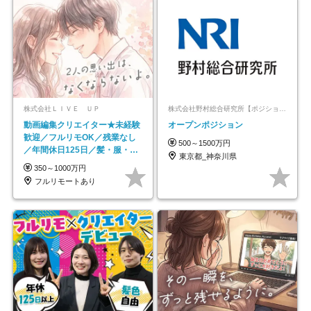
株式会社ＬＩＶＥ ＵＰ
株式会社野村総合研究所【ポジションマッチ登録】
動画編集クリエイター★未経験
オープンポジション
歓迎／フルリモOK／残業なし
500～1500万円
／年間休日125日／髪・服・ネ
東京都_神奈川県
イル自由／研修充実で安心
350～1000万円
フルリモートあり