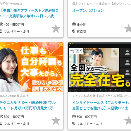
合同会社Willmate
日本マイクロソフト株式会社【ポジションマ
ッチ登録】
【事務】働き方ファースト／未経験O
オープンポジション
K！／充実研修／年休127日～／残業
なし／平均20代／リモートOK
400～550万円
非公開
フルリモートあり
東京都
TDCX Japan株式会社
ミイダス株式会社【東証プライム上場パーソ
ルグループ】
テクニカルサポート/未経験OK/フル
インサイドセールス【フルリモート/
リモート/月収31万円可/月最大3万の
全国どこでも働ける】未経験OK*土
インセンティブ支給/平均年齢33歳
祝休み*残業少なめ*在宅勤務手当あ
300～400万円
300～600万円
フルリモートあり
フルリモートあり