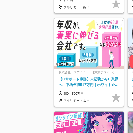
託
フルリモートあり
株式会社エスアイイー 【東京プロマーケッ
ト上場】
【ITサポート事務】未経験からIT業界
へ｜平均年収517万円｜ホワイト企業
認定｜年休134日｜リモートOK
300～500万円
フルリモートあり