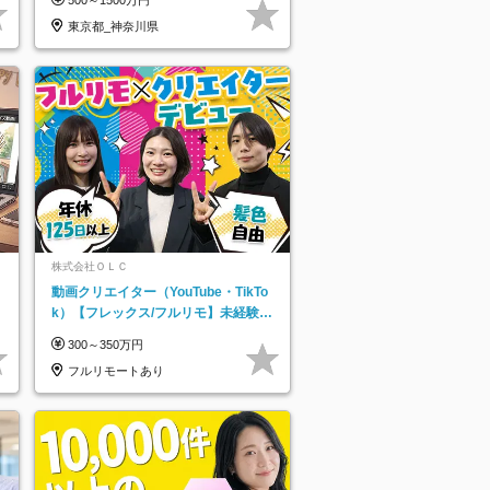
東京都_神奈川県
株式会社ＯＬＣ
動画クリエイター（YouTube・TikTo
k）【フレックス/フルリモ】未経験O
K｜Web研修1年間｜副業OK
300～350万円
フルリモートあり