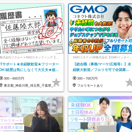
株式会社リクルートR&Dスタッフィング【リ
GMOコネクトHR株式会社【GMOインター
クルートグループ】
ットグループ】
ITサポート★未経験歓迎★フリーター
【総合職（事務/マーケ/広報等）】未
OK!経歴は気にしなくて大丈夫★超大
経験大歓迎／フルリモ可で全国募
手リクルートグループの正社員/sg
集！年収アップ多数★年休最大130日
300～600万円
300～700万円
★
東京都_神奈川県_埼玉県_千葉県_大
フルリモートあり
阪府…