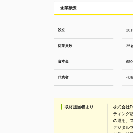
企業概要
設立
20
従業員数
35
資本金
65
代表者
代表
取材担当者より
株式会社D
ティング
の運用、
デジタル