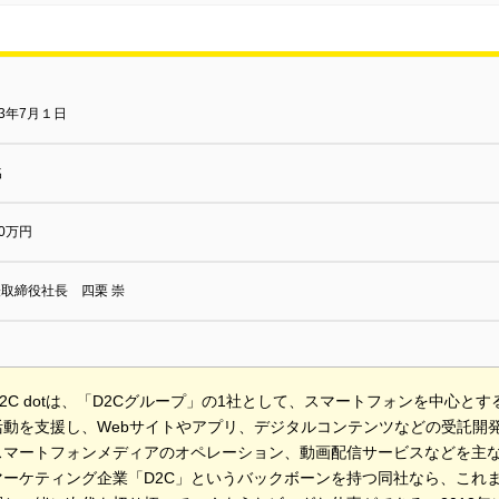
13年7月１日
名
00万円
取締役社長 四栗 崇
2C dotは、「D2Cグループ」の1社として、スマートフォンを中心と
活動を支援し、Webサイトやアプリ、デジタルコンテンツなどの受託開
スマートフォンメディアのオペレーション、動画配信サービスなどを主
マーケティング企業「D2C」というバックボーンを持つ同社なら、これ