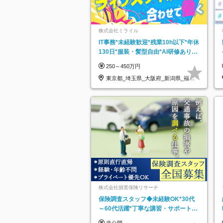
株式会社ミライル
IT事務*未経験歓迎*残業10h以下*年休
130日*服装・髪型自由*AI研修あり*
住宅手当あり*転勤なし
250～450万円
東京都_埼玉県_大阪府_新潟県_福岡
県
株式会社損害保険リサーチ
保険調査スタッフ◆未経験OK*30代
～60代活躍*丁寧な講習・サポートあ
り*原則直行直帰／全国募集・業務委
非公開