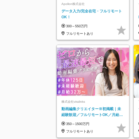
Apollon株式会社
データ入力/完全在宅・フルリモート
OK！
300～550万円
フルリモートあり
株式会社viralinks
動画編集クリエイター※初掲載｜未
経験歓迎／フルリモートOK／月給32
万＋賞与
350～1500万円
フルリモートあり