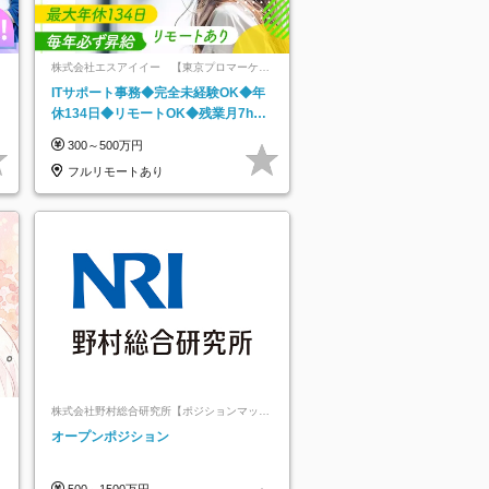
株式会社エスアイイー 【東京プロマーケッ
ト上場】
ITサポート事務◆完全未経験OK◆年
休134日◆リモートOK◆残業月7h以
下◆賞与年3回◆5年目まで必ず昇給
300～500万円
フルリモートあり
株式会社野村総合研究所【ポジションマッチ
登録】
オープンポジション
500～1500万円