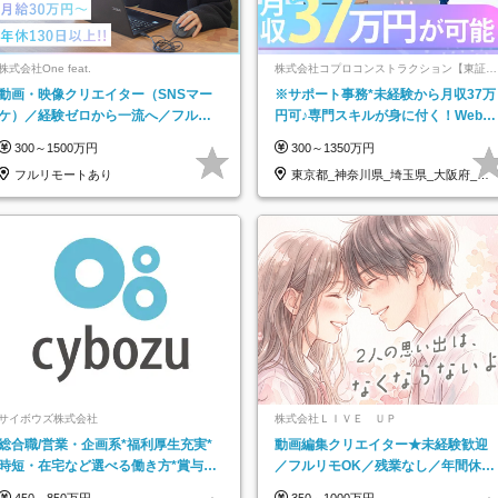
株式会社One feat.
株式会社コプロコンストラクション【東証プ
ライム上場コプロ・ホールディングス子会
動画・映像クリエイター（SNSマー
※サポート事務*未経験から月収37万
社】
ケ）／経験ゼロから一流へ／フルリ
円可♪専門スキルが身に付く！Web面
モートOK／月給30万円～／年休130
接＆リモート研修も充実♪/a
300～1500万円
300～1350万円
日以上
フルリモートあり
東京都_神奈川県_埼玉県_大阪府_愛
知県…
サイボウズ株式会社
株式会社ＬＩＶＥ ＵＰ
総合職/営業・企画系*福利厚生充実*
動画編集クリエイター★未経験歓迎
時短・在宅など選べる働き方*賞与年
／フルリモOK／残業なし／年間休日
2回
125日／髪・服・ネイル自由／研修充
450～850万円
350～1000万円