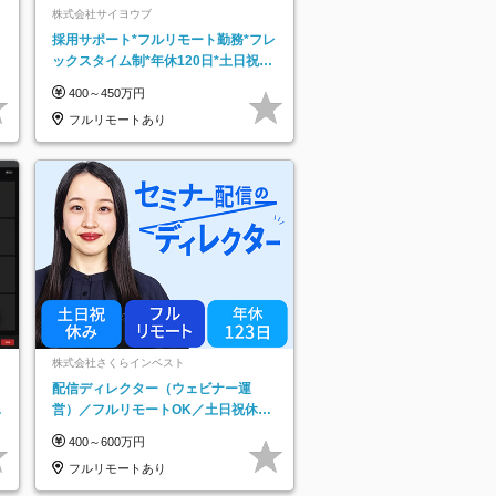
株式会社サイヨウブ
採用サポート*フルリモート勤務*フレ
ックスタイム制*年休120日*土日祝休
み*残業ほぼなし*育児中社員8割以上
400～450万円
フルリモートあり
株式会社さくらインベスト
配信ディレクター（ウェビナー運
日
営）／フルリモートOK／土日祝休み
り
／年休123日／年収600万円可
400～600万円
フルリモートあり