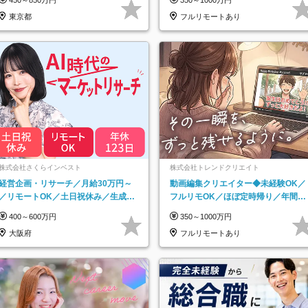
実で安心
東京都
フルリモートあり
株式会社さくらインベスト
株式会社トレンドクリエイト
経営企画・リサーチ／月給30万円～
動画編集クリエイター◆未経験OK／
／リモートOK／土日祝休み／生成AI
フルリモOK／ほぼ定時帰り／年間休
を活用できる方歓迎
日125日／髪・服・ネイル自由／副業
400～600万円
350～1000万円
OK
大阪府
フルリモートあり