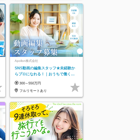
ネ
Apollon株式会社
SNS動画の編集スタッフ★未経験か
らプロになれる！｜おうちで働くフ
ルリモート｜残業ゼロで18時退勤◎
300～550万円
フルリモートあり