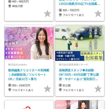
400～900万円
130日#残業月5h以下#全国募集
神奈川県
#最大1年の研修
300～700万円
フルリモートあり
株式会社viralinks
株式会社損害保険リサーチ
動画編集クリエイター※初掲載
保険調査スタッフ◆未経験
｜未経験歓迎／フルリモート
OK*30代～60代活躍*丁寧な講
OK／月給32万＋賞与
習・サポートあり*原則直行直
帰／全国募集・業務委託
350～1500万円
非公開
フルリモートあり
フルリモートあり