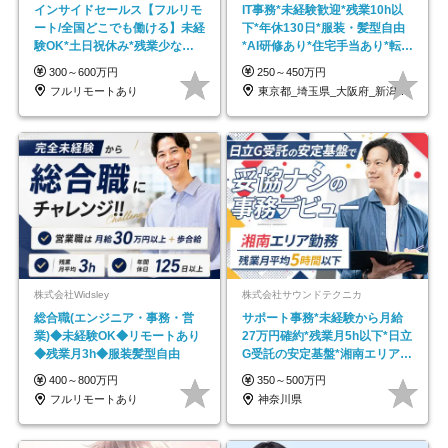
インサイドセールス【フルリモ
IT事務*未経験歓迎*残業10h以
ート/全国どこでも働ける】未経
下*年休130日*服装・髪型自由
験OK*土日祝休み*残業少なめ*
*AI研修あり*住宅手当あり*転勤
在宅勤務手当あり
なし
300～600万円
250～450万円
フルリモートあり
東京都_埼玉県_大阪府_新潟県_福岡県
株式会社Widsley
株式会社サウンドテクニカ
総合職(エンジニア・事務・営
サポート事務*未経験から月給
業)◆未経験OK◆リモートあり
27万円確約*残業月5h以下*日立
◆残業月3h◆服装髪型自由
G受託の安定基盤*湘南エリア勤
務
400～800万円
350～500万円
フルリモートあり
神奈川県