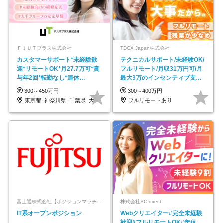
ＦＪＵＴプラス株式会社
TDCX Japan株式会社
カスタマーサポート*未経験歓
テクニカルサポート/未経験OK/
迎*リモートOK*月27.7万可*賞
フルリモート/月収31万円可/月
与年2回*転勤なし*連休
最大3万のインセンティブ支給/
OK/ZE010232
平均年齢33歳
300～450万円
300～400万円
東京都_神奈川県_千葉県_大阪府_愛知県…
フルリモートあり
富士通株式会社【ポジションマッチ登録】
株式会社SC direct
IT系オープンポジション
Webクリエイター#完全未経験
歓迎#フルリモートOK#年休