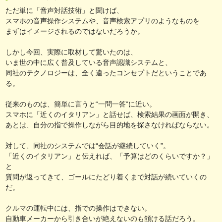
ただ単に「音声対話技術」と聞けば、
スマホの音声操作システムや、音声検索アプリのようなものを
まずはイメージされるのではないだろうか。
しかし今回、実際に取材して驚いたのは、
いま世の中に広く普及している音声認識システムと、
同社のテクノロジーは、全く違ったコンセプトだということであ
る。
従来のものは、簡単に言うと“一問一答”に近い。
スマホに「近くのイタリアン」と話せば、検索結果の画面が開き、
あとは、自分の指で操作しながら目的地を探さなければならない。
対して、同社のシステムでは“会話が継続していく”。
「近くのイタリアン」と伝えれば、「予算はどのくらいですか？」
と
質問が返ってきて、ゴールにたどり着くまで対話が続いていくの
だ。
クルマの運転中には、指での操作はできない。
自動車メーカーから引き合いが絶えないのも頷ける話だろう。