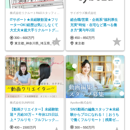
株式会社リクルートR&Dスタッフィング【リクルートグループ】
サイボウズ株式会社
ITサポート★未経験歓迎★フリ
総合職/営業・企画系*福利厚生
ーターOK!経歴は気にしなくて
充実*時短・在宅など選べる働
大丈夫★超大手リクルートグル
き方*賞与年2回
ープの正社員/sg
300～600万円
450～850万円
東京都_神奈川県_埼玉県_千葉県_大阪府…
東京都
株式会社SUNRISE
Apollon株式会社
【動画クリエイター】未経験歓
SNS動画の編集スタッフ★未経
迎＊月給30万～＊年休125日以
験からプロになれる！｜おうち
上＊フルリモ・フルフレックス
で働くフルリモート｜残業ゼロ
◆10名の採用が決定◆
で18時退勤◎
400～1500万円
300～550万円