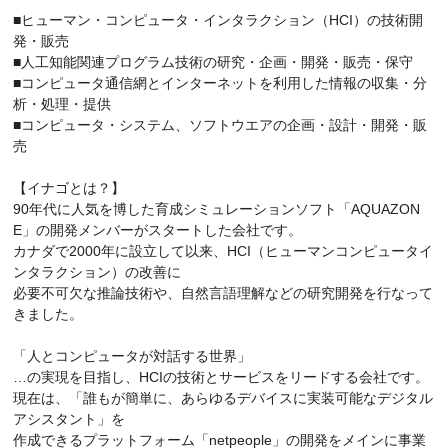
■ヒューマン・コンピュータ・インタラクション（HCI）の技術開
発・販売
■人工知能関連プログラム技術の研究・企画・開発・販売・保守
■コンピュータ通信網とインターネットを利用した情報の収集・分
析・処理・提供
■コンピュータ・システム、ソフトウエアの企画・設計・開発・販
売
【イナゴとは？】
90年代に人気を博した育成シミュレーションソフト「AQUAZON
E」の開発メンバーがスタートした会社です。
カナダで2000年に設立して以来、HCI（ヒューマンコンピュータイ
ンタラクション）の改善に
必要不可欠な推論技術や、自然言語理解などの研究開発を行なって
きました。
「人とコンピュータが対話する世界」
…の実現を目指し、HCIの技術とサービスをリードする会社です。
現在は、「誰もが簡単に、あらゆるデバイスに実装可能なデジタル
アシスタント」を
作成できるプラットフォーム「netpeople」の開発をメインに事業