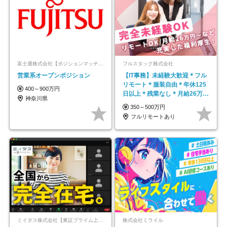
富士通株式会社【ポジションマッチ登録】
フルスタック株式会社
営業系オープンポジション
【IT事務】未経験大歓迎＊フル
リモート＊服装自由＊年休125
400～900万円
日以上＊残業なし＊月給26万円
神奈川県
以上
350～500万円
フルリモートあり
ミイダス株式会社【東証プライム上場パーソルグループ】
株式会社ミライル