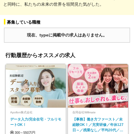
と同時に、私たちの未来の世界を垣間見た気がした。
募集している職種
現在、typeに掲載中の求人はありません。
行動履歴からオススメの求人
Apollon株式会社
合同会社Willmate
データ入力/完全在宅・フルリモ
【事務】働き方ファースト／未
ートOK！
経験OK！／充実研修／年休127
日～／残業なし／平均20代／リ
300～550万円