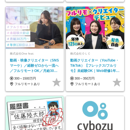
株式会社One feat.
株式会社ＯＬＣ
動画・映像クリエイター（SNS
動画クリエイター（YouTube・
マーケ）／経験ゼロから一流へ
TikTok）【フレックス/フルリ
／フルリモートOK／月給30万
モ】未経験OK｜Web研修1年間
円～／年休130日以上
｜副業OK
300～1500万円
300～350万円
フルリモートあり
フルリモートあり