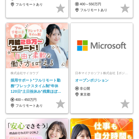
モートOK
400～550万円
フルリモートあり
フルリモートあり
株式会社サイヨウブ
日本マイクロソフト株式会社【ポジションマッチ登録】
採用サポート*フルリモート勤
オープンポジション
務*フレックスタイム制*年休
非公開
120日*土日祝休み*残業ほぼな
東京都
し*育児中社員8割以上
400～450万円
フルリモートあり