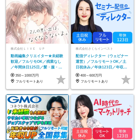
株式会社ＬＩＶＥ ＵＰ
株式会社さくらインベスト
動画編集クリエイター★未経験
配信ディレクター（ウェビナー
歓迎／フルリモOK／残業なし
運営）／フルリモートOK／土
／年間休日125日／髪・服・ネ
日祝休み／年休123日／年収
イル自由／研修充実で安心
600万円可
350～1000万円
400～600万円
フルリモートあり
フルリモートあり