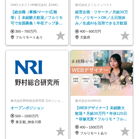
GMOコネクトHR株式会社【GMOインターネットグループ】
株式会社さくらインベスト
【総合職（事務/マーケ/広報
経営企画・リサーチ／月給30万
等）】未経験大歓迎／フルリモ
円～／リモートOK／土日祝休
可で全国募集！年収アップ多数
み／生成AIを活用できる方歓迎
★年休最大130日★
300～700万円
400～600万円
フルリモートあり
大阪府
株式会社野村総合研究所【ポジションマッチ登録】
株式会社SUNRISE
オープンポジション
【WEBデザイナー】未経験大
歓迎＊月給30万円＊年休125日
500～1500万円
＊研修充実＊フルリモ＊フルフ
東京都_神奈川県
レックス＊
400～1500万円
フルリモートあり