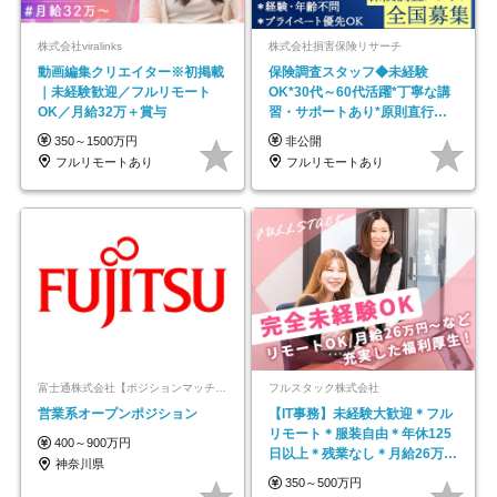
株式会社viralinks
株式会社損害保険リサーチ
動画編集クリエイター※初掲載
保険調査スタッフ◆未経験
｜未経験歓迎／フルリモート
OK*30代～60代活躍*丁寧な講
OK／月給32万＋賞与
習・サポートあり*原則直行直
帰／全国募集・業務委託
350～1500万円
非公開
フルリモートあり
フルリモートあり
富士通株式会社【ポジションマッチ登録】
フルスタック株式会社
営業系オープンポジション
【IT事務】未経験大歓迎＊フル
リモート＊服装自由＊年休125
400～900万円
日以上＊残業なし＊月給26万円
神奈川県
以上
350～500万円