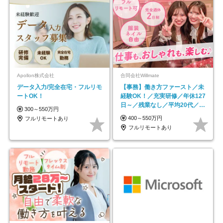
Apollon株式会社
合同会社Willmate
データ入力/完全在宅・フルリモ
【事務】働き方ファースト／未
ートOK！
経験OK！／充実研修／年休127
日～／残業なし／平均20代／リ
300～550万円
モートOK
400～550万円
フルリモートあり
フルリモートあり