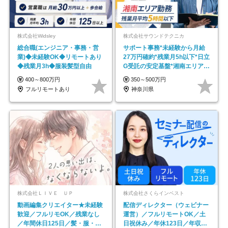
株式会社Widsley
株式会社サウンドテクニカ
総合職(エンジニア・事務・営
サポート事務*未経験から月給
業)◆未経験OK◆リモートあり
27万円確約*残業月5h以下*日立
◆残業月3h◆服装髪型自由
G受託の安定基盤*湘南エリア勤
務
400～800万円
350～500万円
フルリモートあり
神奈川県
株式会社ＬＩＶＥ ＵＰ
株式会社さくらインベスト
動画編集クリエイター★未経験
配信ディレクター（ウェビナー
歓迎／フルリモOK／残業なし
運営）／フルリモートOK／土
／年間休日125日／髪・服・ネ
日祝休み／年休123日／年収