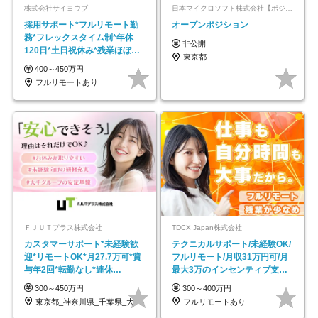
株式会社サイヨウブ
日本マイクロソフト株式会社【ポジションマッチ登録】
採用サポート*フルリモート勤
オープンポジション
務*フレックスタイム制*年休
非公開
120日*土日祝休み*残業ほぼな
東京都
し*育児中社員8割以上
400～450万円
フルリモートあり
ＦＪＵＴプラス株式会社
TDCX Japan株式会社
カスタマーサポート*未経験歓
テクニカルサポート/未経験OK/
迎*リモートOK*月27.7万可*賞
フルリモート/月収31万円可/月
与年2回*転勤なし*連休
最大3万のインセンティブ支給/
OK/ZE010232
平均年齢33歳
300～450万円
300～400万円
東京都_神奈川県_千葉県_大阪府_愛知県…
フルリモートあり