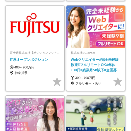
富士通株式会社【ポジションマッチ登録】
株式会社SC direct
IT系オープンポジション
Webクリエイター#完全未経験
歓迎#フルリモートOK#年休
400～900万円
130日#残業月5h以下#全国募集
神奈川県
#最大1年の研修
300～700万円
フルリモートあり