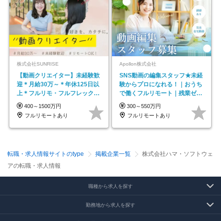
株式会社SUNRISE
Apollon株式会社
【動画クリエイター】未経験歓
SNS動画の編集スタッフ★未経
迎＊月給30万～＊年休125日以
験からプロになれる！｜おうち
上＊フルリモ・フルフレックス
で働くフルリモート｜残業ゼロ
◆10名の採用が決定◆
で18時退勤◎
400～1500万円
300～550万円
フルリモートあり
フルリモートあり
転職・求人情報サイトのtype
掲載企業一覧
株式会社ハマ・ソフトウェ
アの転職・求人情報
職種から求人を探す
勤務地から求人を探す