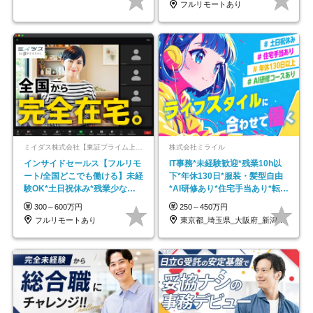
フルリモートあり
ミイダス株式会社【東証プライム上場パーソルグループ】
株式会社ミライル
インサイドセールス【フルリモ
IT事務*未経験歓迎*残業10h以
ート/全国どこでも働ける】未経
下*年休130日*服装・髪型自由
験OK*土日祝休み*残業少なめ*
*AI研修あり*住宅手当あり*転勤
在宅勤務手当あり
なし
300～600万円
250～450万円
フルリモートあり
東京都_埼玉県_大阪府_新潟県_福岡県