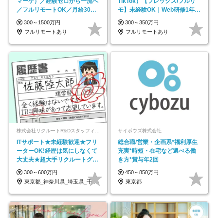
マーケ）／経験ゼロから一流へ
TikTok）【フレックス/フルリ
／フルリモートOK／月給30万
モ】未経験OK｜Web研修1年間
円～／年休130日以上
｜副業OK
300～1500万円
300～350万円
フルリモートあり
フルリモートあり
株式会社リクルートR&Dスタッフィング【リクルートグループ】
サイボウズ株式会社
ITサポート★未経験歓迎★フリ
総合職/営業・企画系*福利厚生
ーターOK!経歴は気にしなくて
充実*時短・在宅など選べる働
大丈夫★超大手リクルートグル
き方*賞与年2回
ープの正社員/sg
300～600万円
450～850万円
東京都_神奈川県_埼玉県_千葉県_大阪府…
東京都