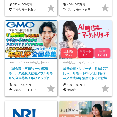
イル自由／研修充実で安心
600万円可
350～1000万円
400～600万円
フルリモートあり
フルリモートあり
GMOコネクトHR株式会社【GMOインターネットグループ】
株式会社さくらインベスト
【総合職（事務/マーケ/広報
経営企画・リサーチ／月給30万
等）】未経験大歓迎／フルリモ
円～／リモートOK／土日祝休
可で全国募集！年収アップ多数
み／生成AIを活用できる方歓迎
★年休最大130日★
300～700万円
400～600万円
フルリモートあり
大阪府