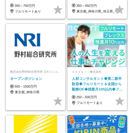
#最大1年の研修
300～700万円
350～450万円
フルリモートあり
東京都_神奈川県_埼玉県_千葉県_大阪府…
株式会社野村総合研究所【ポジションマッチ登録】
ｎｏｔａｒｉ株式会社
オープンポジション
人材コンサルタント◆第二新卒
歓迎◆フルリモート＆全国から
500～1500万円
勤務OK◆残業月10h以内◆フレ
東京都_神奈川県
ックス制
250～500万円
フルリモートあり