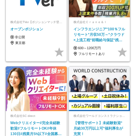
株式会社TVer【ポジションマッチ登録】
株式会社Ｃｒａｎｅ＆Ｉ
オープンポジション
インフラエンジニア*100％フル
リモート*月収50万～*クラウド
非公開
×上流工程*前職給与保証*残業
東京都
月9.8h
600～1200万円
フルリモートあり
株式会社SC direct
株式会社ワールドコンストラクション 【東証一部】 (ワールドホールディングス・グループ)
Webクリエイター#完全未経験
【管理サポート】未経験歓迎*
歓迎#フルリモートOK#年休
月給30万円以上可*福利厚生が
130日#残業月5h以下#全国募集
充実！