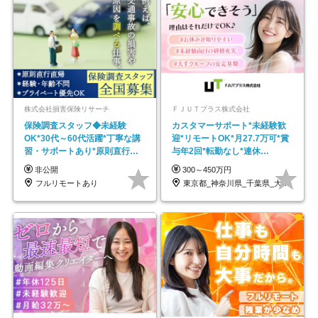
株式会社損害保険リサーチ
ＦＪＵＴプラス株式会社
保険調査スタッフ◆未経験
カスタマーサポート*未経験歓
OK*30代～60代活躍*丁寧な講
迎*リモートOK*月27.7万可*賞
習・サポートあり*原則直行直
与年2回*転勤なし*連休
帰／全国募集・業務委託
OK/ZE010232
非公開
300～450万円
フルリモートあり
東京都_神奈川県_千葉県_大阪府_愛知県…