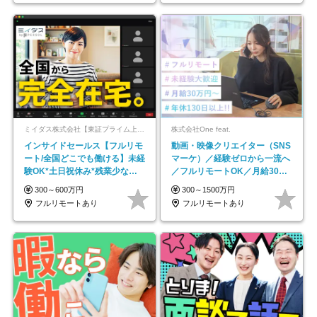
ミイダス株式会社【東証プライム上場パーソルグループ】
株式会社One feat.
インサイドセールス【フルリモ
動画・映像クリエイター（SNS
ート/全国どこでも働ける】未経
マーケ）／経験ゼロから一流へ
験OK*土日祝休み*残業少なめ*
／フルリモートOK／月給30万
在宅勤務手当あり
円～／年休130日以上
300～600万円
300～1500万円
フルリモートあり
フルリモートあり