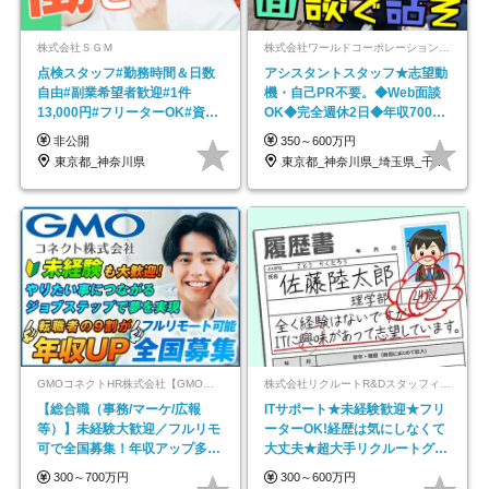
株式会社ＳＧＭ
株式会社ワールドコーポレーション 採用事業部【上場グループ】
点検スタッフ#勤務時間＆日数
アシスタントスタッフ★志望動
自由#副業希望者歓迎#1件
機・自己PR不要。◆Web面談
13,000円#フリーターOK#資格
OK◆完全週休2日◆年収700万
スキル不要
円可/p13
非公開
350～600万円
東京都_神奈川県
東京都_神奈川県_埼玉県_千葉県_大阪府…
GMOコネクトHR株式会社【GMOインターネットグループ】
株式会社リクルートR&Dスタッフィング【リクルートグループ】
【総合職（事務/マーケ/広報
ITサポート★未経験歓迎★フリ
等）】未経験大歓迎／フルリモ
ーターOK!経歴は気にしなくて
可で全国募集！年収アップ多数
大丈夫★超大手リクルートグル
★年休最大130日★
ープの正社員/sg
300～700万円
300～600万円