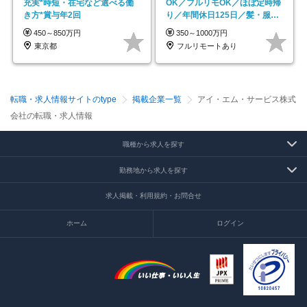
充実*時短・在宅など選べる働
OK／フルリモOK／ほぼ定時帰
き方*賞与年2回
り／年間休日125日／髪・服・
ネイル自由／副業OK
450～850万円
350～1000万円
東京都
フルリモートあり
転職・求人情報サイトのtype
掲載企業一覧
アイ・エム・サービス株式
会社の転職・求人情報
職種から求人を探す
勤務地から求人を探す
求人掲載・利用規約・お問合せ
ホーム
ログイン