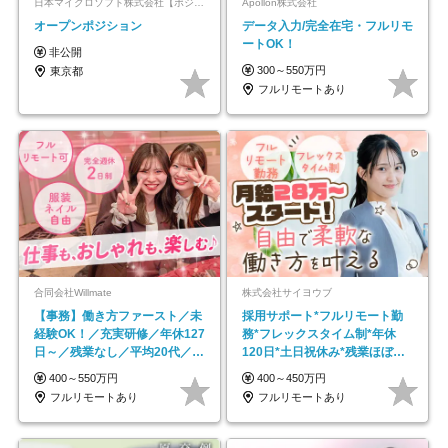
日本マイクロソフト株式会社【ポジションマッチ登録】
Apollon株式会社
オープンポジション
データ入力/完全在宅・フルリモ
ートOK！
非公開
300～550万円
東京都
フルリモートあり
合同会社Willmate
株式会社サイヨウブ
【事務】働き方ファースト／未
採用サポート*フルリモート勤
経験OK！／充実研修／年休127
務*フレックスタイム制*年休
日～／残業なし／平均20代／リ
120日*土日祝休み*残業ほぼな
モートOK
し*育児中社員8割以上
400～550万円
400～450万円
フルリモートあり
フルリモートあり