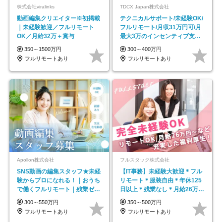
株式会社viralinks
TDCX Japan株式会社
動画編集クリエイター※初掲載
テクニカルサポート/未経験OK/
｜未経験歓迎／フルリモート
フルリモート/月収31万円可/月
OK／月給32万＋賞与
最大3万のインセンティブ支給/
平均年齢33歳
350～1500万円
300～400万円
フルリモートあり
フルリモートあり
Apollon株式会社
フルスタック株式会社
SNS動画の編集スタッフ★未経
【IT事務】未経験大歓迎＊フル
験からプロになれる！｜おうち
リモート＊服装自由＊年休125
で働くフルリモート｜残業ゼロ
日以上＊残業なし＊月給26万円
で18時退勤◎
以上
300～550万円
350～500万円
フルリモートあり
フルリモートあり