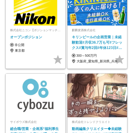
株式会社ニコン【ポジションマッチ登録】
麒麟麦酒株式会社
オープンポジション
キリンビールの企画営業｜未経
験歓迎#月収36.7万も可#フレッ
非公開
クス#賞与年2回#年休123日#完
東京都
全週休2日制
300～500万円
大阪府_愛知県_新潟県_兵庫県_福岡県
サイボウズ株式会社
株式会社トレンドクリエイト
総合職/営業・企画系*福利厚生
動画編集クリエイター◆未経験