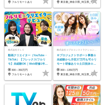
フルリモートあり
東京都_神奈川県_埼玉県_千葉県_大阪府…
株式会社ＯＬＣ
株式会社コプロコンストラクション【東証プライム上場コプロ・ホールディングス子会社】
動画クリエイター（YouTube・
※プロジェクトサポート事務☆
TikTok）【フレックス/フルリ
未経験から月収37万円も可☆リ
モ】未経験OK｜Web研修1年間
モート研修あり☆土日祝休☆20
｜副業OK
代～30代活躍/b
300～350万円
300～1350万円
フルリモートあり
東京都_神奈川県_埼玉県_大阪府_愛知県…