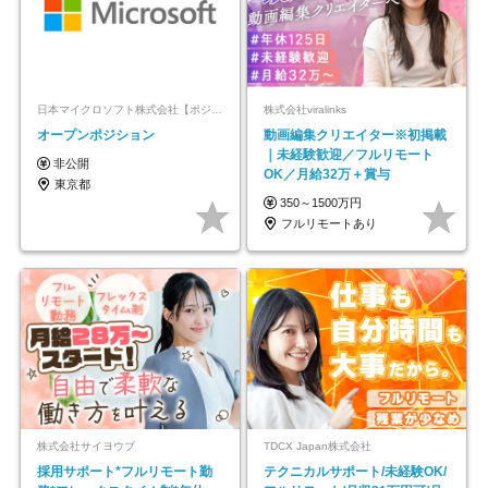
日本マイクロソフト株式会社【ポジションマッチ登録】
株式会社viralinks
オープンポジション
動画編集クリエイター※初掲載
｜未経験歓迎／フルリモート
非公開
OK／月給32万＋賞与
東京都
350～1500万円
フルリモートあり
株式会社サイヨウブ
TDCX Japan株式会社
採用サポート*フルリモート勤
テクニカルサポート/未経験OK/