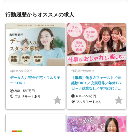
行動履歴からオススメの求人
Apollon株式会社
合同会社Willmate
データ入力/完全在宅・フルリモ
【事務】働き方ファースト／未
ートOK！
経験OK！／充実研修／年休127
日～／残業なし／平均20代／リ
300～550万円
モートOK
400～550万円
フルリモートあり
フルリモートあり