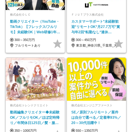
株式会社ＯＬＣ
ＦＪＵＴプラス株式会社
動画クリエイター（YouTube・
カスタマーサポート*未経験歓
TikTok）【フレックス/フルリ
迎*リモートOK*月27.7万可*賞
モ】未経験OK｜Web研修1年間
与年2回*転勤なし*連休
｜副業OK
OK/ZE010232
300～350万円
300～450万円
フルリモートあり
東京都_神奈川県_千葉県_大阪府_愛知県…
株式会社トレンドクリエイト
株式会社エンジニアファースト
動画編集クリエイター◆未経験
SE／原則フルリモート／案件
OK／フルリモOK／ほぼ定時帰
は自分で選べる／定着率93%／
り／年間休日125日／髪・服・
20～30代活躍中！
ネイル自由／副業OK
350～1000万円
550～1350万円