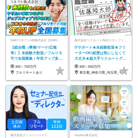
GMOコネクトHR株式会社【GMOインターネットグループ】
株式会社リクルートR&Dスタッフィング【リクルートグループ】
【総合職（事務/マーケ/広報
ITサポート★未経験歓迎★フリ
等）】未経験大歓迎／フルリモ
ーターOK!経歴は気にしなくて
可で全国募集！年収アップ多数
大丈夫★超大手リクルートグル
★年休最大130日★
ープの正社員/sg
300～700万円
300～600万円
フルリモートあり
東京都_神奈川県_埼玉県_千葉県_大阪府…
株式会社さくらインベスト
Apollon株式会社