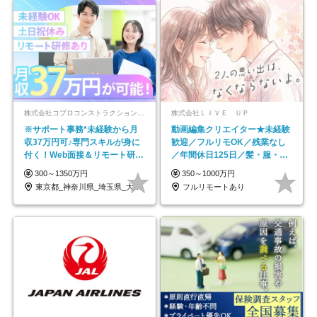
株式会社コプロコンストラクション【東証プライム上場コプロ・ホールディングス子会社】
株式会社ＬＩＶＥ ＵＰ
※サポート事務*未経験から月
動画編集クリエイター★未経験
収37万円可♪専門スキルが身に
歓迎／フルリモOK／残業なし
付く！Web面接＆リモート研修
／年間休日125日／髪・服・ネ
も充実♪/a
イル自由／研修充実で安心
300～1350万円
350～1000万円
東京都_神奈川県_埼玉県_大阪府_愛知県…
フルリモートあり