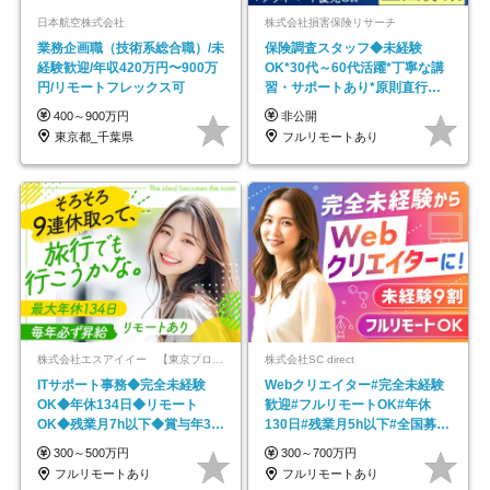
日本航空株式会社
株式会社損害保険リサーチ
業務企画職（技術系総合職）/未
保険調査スタッフ◆未経験
経験歓迎/年収420万円〜900万
OK*30代～60代活躍*丁寧な講
円/リモートフレックス可
習・サポートあり*原則直行直
帰／全国募集・業務委託
400～900万円
非公開
東京都_千葉県
フルリモートあり
株式会社エスアイイー 【東京プロマーケット上場】
株式会社SC direct
ITサポート事務◆完全未経験
Webクリエイター#完全未経験
OK◆年休134日◆リモート
歓迎#フルリモートOK#年休
OK◆残業月7h以下◆賞与年3回
130日#残業月5h以下#全国募集
◆5年目まで必ず昇給
#最大1年の研修
300～500万円
300～700万円
フルリモートあり
フルリモートあり