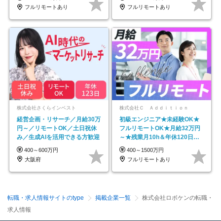
フルリモートあり
フルリモートあり
株式会社さくらインベスト
株式会社Ｃ Ａｄｄｉｔｉｏｎ
経営企画・リサーチ／月給30万
初級エンジニア★未経験OK★
円～／リモートOK／土日祝休
フルリモートOK★月給32万円
み／生成AIを活用できる方歓迎
～★残業月10h＆年休120日以
上★副業可
400～600万円
400～1500万円
大阪府
フルリモートあり
転職・求人情報サイトのtype
掲載企業一覧
株式会社ロボケンの転職・
求人情報