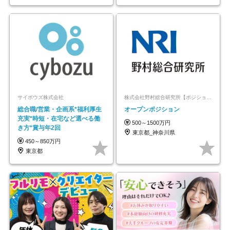
サイボウズ株式会社
株式会社野村総合研究所【ポジションマッチ登録】
総合職/営業・企画系*福利厚生
オープンポジション
充実*時短・在宅など選べる働
500～1500万円
き方*賞与年2回
東京都_神奈川県
450～850万円
東京都