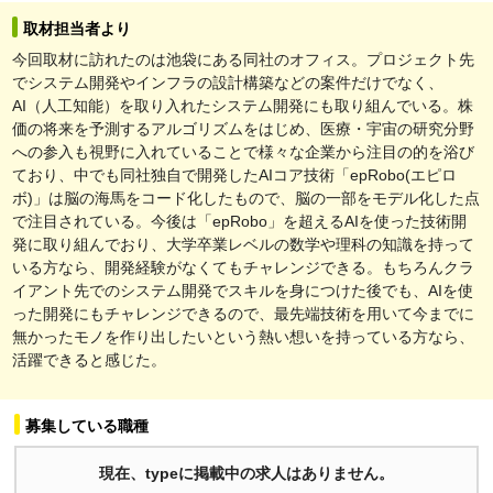
取材担当者より
今回取材に訪れたのは池袋にある同社のオフィス。プロジェクト先
でシステム開発やインフラの設計構築などの案件だけでなく、
AI（人工知能）を取り入れたシステム開発にも取り組んでいる。株
価の将来を予測するアルゴリズムをはじめ、医療・宇宙の研究分野
への参入も視野に入れていることで様々な企業から注目の的を浴び
ており、中でも同社独自で開発したAIコア技術「epRobo(エピロ
ボ)」は脳の海馬をコード化したもので、脳の一部をモデル化した点
で注目されている。今後は「epRobo」を超えるAIを使った技術開
発に取り組んでおり、大学卒業レベルの数学や理科の知識を持って
いる方なら、開発経験がなくてもチャレンジできる。もちろんクラ
イアント先でのシステム開発でスキルを身につけた後でも、AIを使
った開発にもチャレンジできるので、最先端技術を用いて今までに
無かったモノを作り出したいという熱い想いを持っている方なら、
活躍できると感じた。
募集している職種
現在、typeに掲載中の求人はありません。