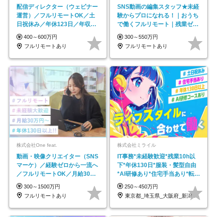
配信ディレクター（ウェビナー
SNS動画の編集スタッフ★未経
運営）／フルリモートOK／土
験からプロになれる！｜おうち
日祝休み／年休123日／年収
で働くフルリモート｜残業ゼロ
600万円可
で18時退勤◎
400～600万円
300～550万円
フルリモートあり
フルリモートあり
株式会社One feat.
株式会社ミライル
動画・映像クリエイター（SNS
IT事務*未経験歓迎*残業10h以
マーケ）／経験ゼロから一流へ
下*年休130日*服装・髪型自由
／フルリモートOK／月給30万
*AI研修あり*住宅手当あり*転勤
円～／年休130日以上
なし
300～1500万円
250～450万円
フルリモートあり
東京都_埼玉県_大阪府_新潟県_福岡県