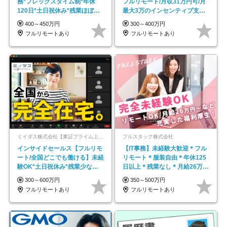
務*フレックスタイム制*年休
フルリモート/月収31万円可/月
120日*土日祝休み*残業ほぼな
最大3万のインセンティブ支給/
し*育児中社員8割以上
平均年齢33歳
400～450万円
300～400万円
フルリモートあり
フルリモートあり
ミイダス株式会社【東証プライム上場パーソルグループ】
フルスタック株式会社
インサイドセールス【フルリモ
【IT事務】未経験大歓迎＊フル
ート/全国どこでも働ける】未経
リモート＊服装自由＊年休125
験OK*土日祝休み*残業少なめ*
日以上＊残業なし＊月給26万円
在宅勤務手当あり
以上
300～600万円
350～500万円
フルリモートあり
フルリモートあり