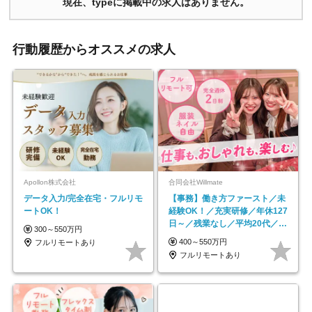
現在、typeに掲載中の求人はありません。
行動履歴からオススメの求人
Apollon株式会社
合同会社Willmate
データ入力/完全在宅・フルリモ
【事務】働き方ファースト／未
ートOK！
経験OK！／充実研修／年休127
日～／残業なし／平均20代／リ
300～550万円
モートOK
400～550万円
フルリモートあり
フルリモートあり