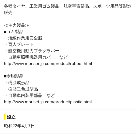
各種タイヤ、工業用ゴム製品、航空宇宙部品、スポーツ用品等製造
販売
≪主力製品≫
■ゴム製品
・活線作業用安全服
・盲人プレート
・航空機用動力プラグラバー
・自動車照明機器用カバー など
http://www.morisei-jp.com/product/rubber.html
■樹脂製品
・樹脂成形品
・樹脂二色成型品
・自動車内装用部品 など
http://www.morisei-jp.com/product/plastic.html
設立
昭和22年4月7日