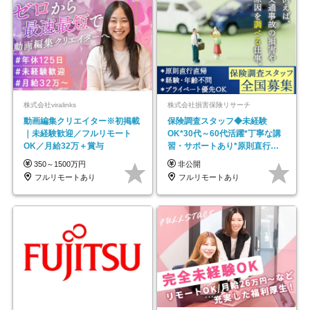
株式会社viralinks
株式会社損害保険リサーチ
動画編集クリエイター※初掲載
保険調査スタッフ◆未経験
｜未経験歓迎／フルリモート
OK*30代～60代活躍*丁寧な講
OK／月給32万＋賞与
習・サポートあり*原則直行直
帰／全国募集・業務委託
350～1500万円
非公開
フルリモートあり
フルリモートあり