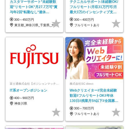
カスタマーサポート*未経験歓
テクニカルサポート/未経験OK/
迎*リモートOK*月27.7万可*賞
フルリモート/月収31万円可/月
与年2回*転勤なし*連休
最大3万のインセンティブ支給/
OK/ZE010232
平均年齢33歳
300～450万円
300～400万円
東京都_神奈川県_千葉県_大阪府_愛知県…
フルリモートあり
富士通株式会社【ポジションマッチ登録】
株式会社SC direct
IT系オープンポジション
Webクリエイター#完全未経験
歓迎#フルリモートOK#年休
400～900万円
130日#残業月5h以下#全国募集
神奈川県
#最大1年の研修
300～700万円
フルリモートあり