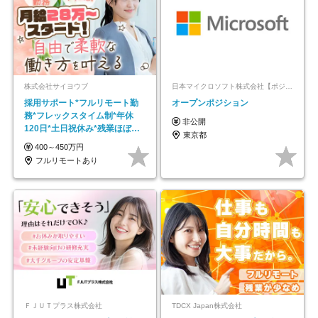
株式会社サイヨウブ
日本マイクロソフト株式会社【ポジションマッチ登録】
採用サポート*フルリモート勤
オープンポジション
務*フレックスタイム制*年休
非公開
120日*土日祝休み*残業ほぼな
東京都
し*育児中社員8割以上
400～450万円
フルリモートあり
ＦＪＵＴプラス株式会社
TDCX Japan株式会社