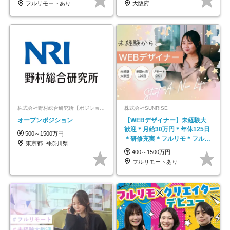
フルリモートあり
大阪府
株式会社野村総合研究所【ポジションマッチ登録】
株式会社SUNRISE
オープンポジション
【WEBデザイナー】未経験大
歓迎＊月給30万円＊年休125日
500～1500万円
＊研修充実＊フルリモ＊フルフ
東京都_神奈川県
レックス＊
400～1500万円
フルリモートあり