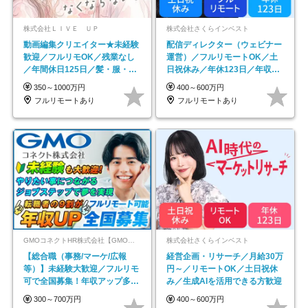
株式会社ＬＩＶＥ ＵＰ
株式会社さくらインベスト
動画編集クリエイター★未経験
配信ディレクター（ウェビナー
歓迎／フルリモOK／残業なし
運営）／フルリモートOK／土
／年間休日125日／髪・服・ネ
日祝休み／年休123日／年収
イル自由／研修充実で安心
600万円可
350～1000万円
400～600万円
フルリモートあり
フルリモートあり
GMOコネクトHR株式会社【GMOインターネットグループ】
株式会社さくらインベスト
【総合職（事務/マーケ/広報
経営企画・リサーチ／月給30万
等）】未経験大歓迎／フルリモ
円～／リモートOK／土日祝休
可で全国募集！年収アップ多数
み／生成AIを活用できる方歓迎
★年休最大130日★
300～700万円
400～600万円