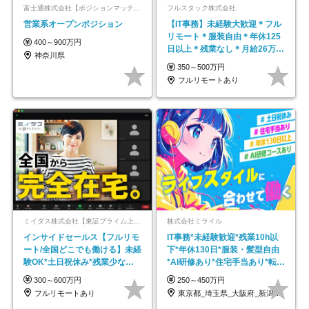
富士通株式会社【ポジションマッチ登録】
フルスタック株式会社
営業系オープンポジション
【IT事務】未経験大歓迎＊フル
リモート＊服装自由＊年休125
400～900万円
日以上＊残業なし＊月給26万円
神奈川県
以上
350～500万円
フルリモートあり
ミイダス株式会社【東証プライム上場パーソルグループ】
株式会社ミライル
インサイドセールス【フルリモ
IT事務*未経験歓迎*残業10h以
ート/全国どこでも働ける】未経
下*年休130日*服装・髪型自由
験OK*土日祝休み*残業少なめ*
*AI研修あり*住宅手当あり*転勤
在宅勤務手当あり
なし
300～600万円
250～450万円
フルリモートあり
東京都_埼玉県_大阪府_新潟県_福岡県