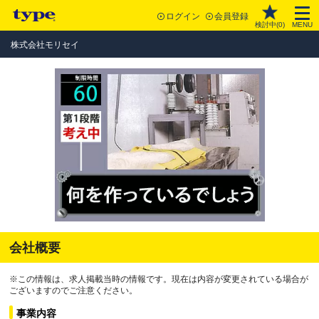
ログイン
会員登録
検討中(
0
)
MENU
株式会社モリセイ
会社概要
※この情報は、求人掲載当時の情報です。現在は内容が変更されている場合が
ございますのでご注意ください。
事業内容