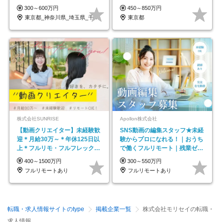
ープの正社員/sg
300～600万円
450～850万円
東京都_神奈川県_埼玉県_千葉県_大阪府…
東京都
株式会社SUNRISE
Apollon株式会社
【動画クリエイター】未経験歓
SNS動画の編集スタッフ★未経
迎＊月給30万～＊年休125日以
験からプロになれる！｜おうち
上＊フルリモ・フルフレックス
で働くフルリモート｜残業ゼロ
◆10名の採用が決定◆
で18時退勤◎
400～1500万円
300～550万円
フルリモートあり
フルリモートあり
転職・求人情報サイトのtype
掲載企業一覧
株式会社モリセイの転職・
求人情報