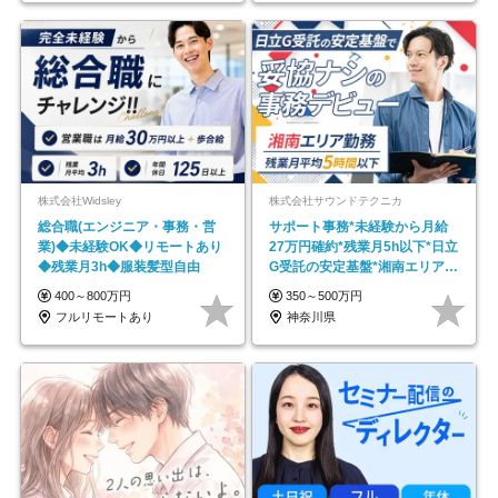
株式会社Widsley
株式会社サウンドテクニカ
総合職(エンジニア・事務・営
サポート事務*未経験から月給
業)◆未経験OK◆リモートあり
27万円確約*残業月5h以下*日立
◆残業月3h◆服装髪型自由
G受託の安定基盤*湘南エリア勤
務
400～800万円
350～500万円
フルリモートあり
神奈川県