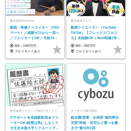
株式会社One feat.
株式会社ＯＬＣ
動画・映像クリエイター（SNS
動画クリエイター（YouTube・
マーケ）／経験ゼロから一流へ
TikTok）【フレックス/フルリ
／フルリモートOK／月給30万
モ】未経験OK｜Web研修1年間
円～／年休130日以上
｜副業OK
300～1500万円
300～350万円
フルリモートあり
フルリモートあり
株式会社リクルートR&Dスタッフィング【リクルートグループ】
サイボウズ株式会社
ITサポート★未経験歓迎★フリ
総合職/営業・企画系*福利厚生
ーターOK!経歴は気にしなくて
充実*時短・在宅など選べる働
大丈夫★超大手リクルートグル
き方*賞与年2回