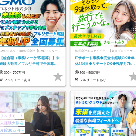
GMOコネクトHR株式会社【GMOインターネ
株式会社エスアイイー 【東京プロマーケッ
ットグループ】
ト上場】
【総合職（事務/マーケ/広報等）】未
ITサポート事務◆完全未経験OK◆年
経験大歓迎／フルリモ可で全国募
休134日◆リモートOK◆残業月7h以
集！年収アップ多数★年休最大130日
下◆賞与年3回◆5年目まで必ず昇給
300～700万円
300～500万円
★
フルリモートあり
フルリモートあり