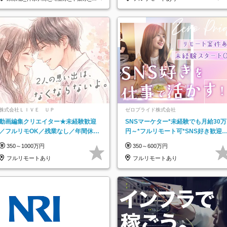
阪府…
株式会社ＬＩＶＥ ＵＰ
ゼロプライド株式会社
動画編集クリエイター★未経験歓迎
SNSマーケター*未経験でも月給30万
／フルリモOK／残業なし／年間休日
円～*フルリモート可*SNS好き歓迎*
125日／髪・服・ネイル自由／研修充
年休130日*有休取得率100%
350～1000万円
350～600万円
実で安心
フルリモートあり
フルリモートあり