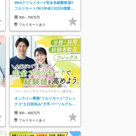
Webクリエイター#完全未経験歓迎#
フルリモートOK#年休130日#残業月
5h以下#全国募集#最大1年の研修
300～700万円
フルリモートあり
パーソルビジネスプロセスデザイン株式会
社 事業開発本部
レ
オンライン事務*フルリモート*フレッ
クス*土日祝休み*大手パーソルグルー
プ*オンライン面接*30～40代活躍中
300～450万円
フルリモートあり