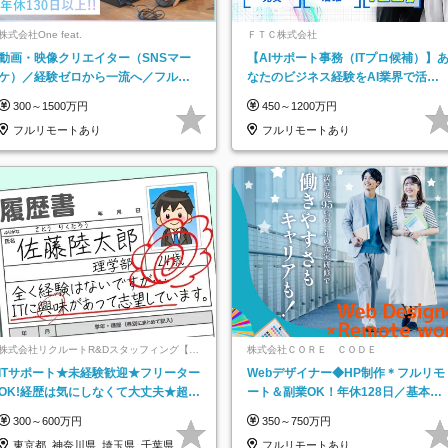
株式会社One feat.
ＦＴＣ株式会社
動画・映像クリエイター（SNSマー
【AIサポート事務（ITプロ候補）】
ケ）／経験ゼロから一流へ／フルリ
なたのビジネス経験をAI業界で活か
モートOK／月給30万円～／年休130
す◆IT未経験OK◆目指せるコンサル
300～1500万円
450～1200万円
日以上
フルリモートあり
フルリモートあり
株式会社リクルートR&Dスタッフィング【リ
株式会社ＣＯＲＥ ＣＯＤＥ
クルートグループ】
ITサポート★未経験歓迎★フリーター
Webデザイナー◆HP制作＊フルリモ
OK!経歴は気にしなくて大丈夫★超大
ート＆副業OK！年休128日／基本定
手リクルートグループの正社員/sg
時退社／動画編集
300～600万円
350～750万円
東京都_神奈川県_埼玉県_千葉県_大
フルリモートあり