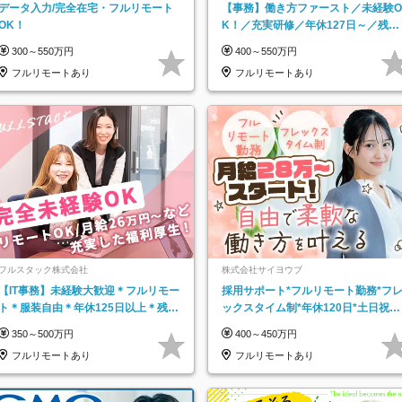
データ入力/完全在宅・フルリモート
【事務】働き方ファースト／未経験O
OK！
K！／充実研修／年休127日～／残業
なし／平均20代／リモートOK
300～550万円
400～550万円
フルリモートあり
フルリモートあり
フルスタック株式会社
株式会社サイヨウブ
【IT事務】未経験大歓迎＊フルリモー
採用サポート*フルリモート勤務*フ
ト＊服装自由＊年休125日以上＊残業
ックスタイム制*年休120日*土日祝休
なし＊月給26万円以上
み*残業ほぼなし*育児中社員8割以上
350～500万円
400～450万円
フルリモートあり
フルリモートあり