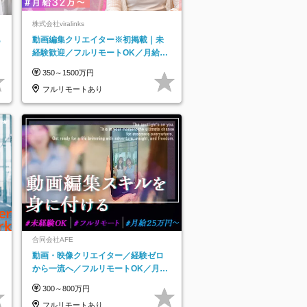
株式会社viralinks
あ
動画編集クリエイター※初掲載｜未
経験歓迎／フルリモートOK／月給32
万＋賞与
350～1500万円
フルリモートあり
合同会社AFE
動画・映像クリエイター／経験ゼロ
から一流へ／フルリモートOK／月給
25万円～／年休125日以上
300～800万円
フルリモートあり