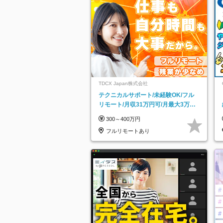
TDCX Japan株式会社
テクニカルサポート/未経験OK/フル
リモート/月収31万円可/月最大3万の
インセンティブ支給/平均年齢33歳
300～400万円
フルリモートあり