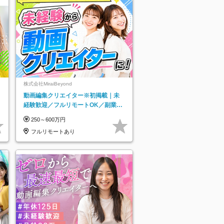
株式会社MiraiBeyond
動画編集クリエイター※初掲載｜未
経験歓迎／フルリモートOK／副業O
K
250～600万円
フルリモートあり