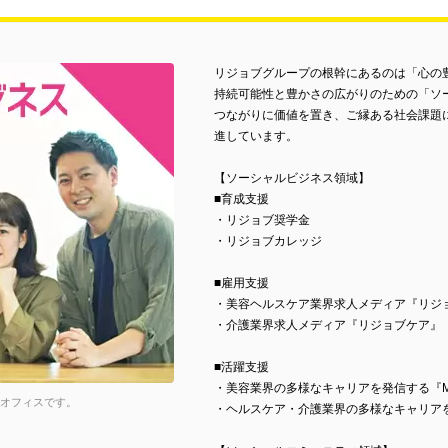
リジョブグループの根幹にあるのは「心の
持続可能性と豊かさの広がりのための「ソ
つながりに価値を置き、ご縁ある社会課題
進しています。
【ソーシャルビジネス領域】
■育成支援
・リジョブ奨学金
・リジョブカレッジ
■雇用支援
・美容ヘルスケア業界求人メディア『リジ
・介護業界求人メディア『リジョブケア』
■活躍支援
・美容業界の多様なキャリアを発信する『Mor
なオフィスです。
・ヘルスケア・介護業界の多様なキャリアを発信