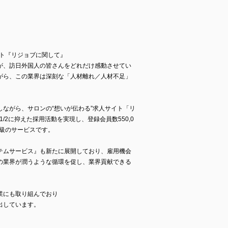
イト『リジョブに関して』
が、訪日外国人の皆さんをどれだけ感動させてい
がら、この業界は深刻な「人材離れ／人材不足」
ながら、サロンの“想いが伝わる”求人サイト「リ
/2に抑えた採用活動を実現し、登録会員数550,0
大級のサービスです。
テムサービス』も新たに展開しており、雇用機会
の業界が潤うような循環を促し、業界貢献できる
業にも取り組んでおり
出しています。