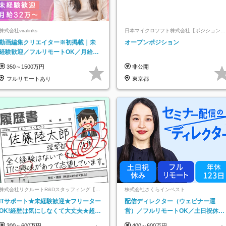
株式会社viralinks
日本マイクロソフト株式会社【ポジションマ
ッチ登録】
動画編集クリエイター※初掲載｜未
オープンポジション
経験歓迎／フルリモートOK／月給32
万＋賞与
350～1500万円
非公開
フルリモートあり
東京都
株式会社リクルートR&Dスタッフィング【リ
株式会社さくらインベスト
クルートグループ】
ITサポート★未経験歓迎★フリーター
配信ディレクター（ウェビナー運
OK!経歴は気にしなくて大丈夫★超大
営）／フルリモートOK／土日祝休み
手リクルートグループの正社員/sg
／年休123日／年収600万円可
300～600万円
400～600万円