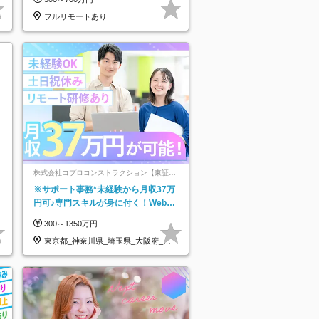
★
フルリモートあり
株式会社コプロコンストラクション【東証プ
ライム上場コプロ・ホールディングス子会
※サポート事務*未経験から月収37万
社】
円可♪専門スキルが身に付く！Web面
接＆リモート研修も充実♪/a
300～1350万円
東京都_神奈川県_埼玉県_大阪府_愛
知県…