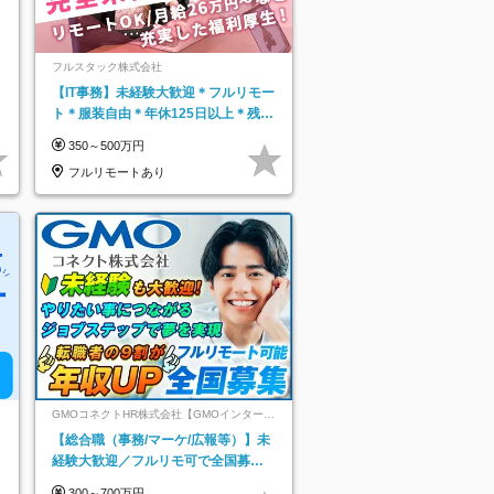
フルスタック株式会社
【IT事務】未経験大歓迎＊フルリモー
ト＊服装自由＊年休125日以上＊残業
なし＊月給26万円以上
350～500万円
フルリモートあり
GMOコネクトHR株式会社【GMOインターネ
ットグループ】
【総合職（事務/マーケ/広報等）】未
経験大歓迎／フルリモ可で全国募
集！年収アップ多数★年休最大130日
300～700万円