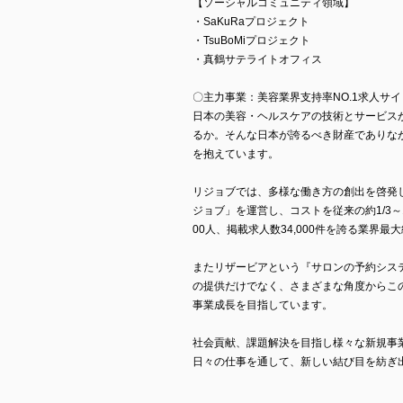
【ソーシャルコミュニティ領域】
・SaKuRaプロジェクト
・TsuBoMiプロジェクト
・真鶴サテライトオフィス
〇主力事業：美容業界支持率NO.1求人サ
日本の美容・ヘルスケアの技術とサービス
るか。そんな日本が誇るべき財産でありな
を抱えています。
リジョブでは、多様な働き方の創出を啓発し
ジョブ」を運営し、コストを従来の約1/3～1
00人、掲載求人数34,000件を誇る業界最
またリザービアという『サロンの予約シス
の提供だけでなく、さまざまな角度からこ
事業成長を目指しています。
社会貢献、課題解決を目指し様々な新規事
日々の仕事を通して、新しい結び目を紡ぎ