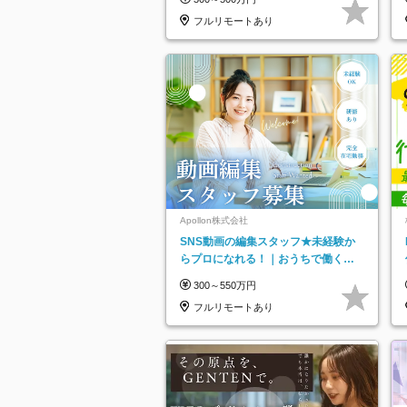
フルリモートあり
Apollon株式会社
SNS動画の編集スタッフ★未経験か
らプロになれる！｜おうちで働くフ
ルリモート｜残業ゼロで18時退勤◎
300～550万円
フルリモートあり