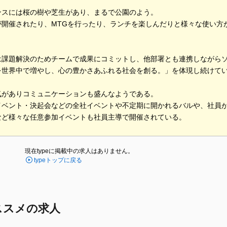
ンスには桜の樹や芝生があり、まるで公園のよう。
が開催されたり、MTGを行ったり、ランチを楽しんだりと様々な使い方
。
は課題解決のためチームで成果にコミットし、他部署とも連携しながら
を世界中で増やし、心の豊かさあふれる社会を創る。」を体現し続けて
気がありコミュニケーションも盛んなようである。
イベント・決起会などの全社イベントや不定期に開かれるバルや、社員
など様々な任意参加イベントも社員主導で開催されている。
現在typeに掲載中の求人はありません。
typeトップに戻る
ススメの求人