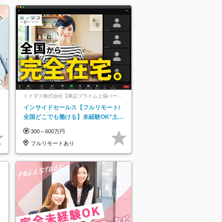
ミイダス株式会社【東証プライム上場パーソ
ルグループ】
レ
インサイドセールス【フルリモート/
全国どこでも働ける】未経験OK*土日
祝休み*残業少なめ*在宅勤務手当あり
300～600万円
フルリモートあり