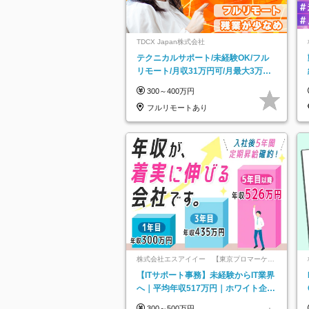
TDCX Japan株式会社
テクニカルサポート/未経験OK/フル
リモート/月収31万円可/月最大3万の
インセンティブ支給/平均年齢33歳
300～400万円
フルリモートあり
株式会社エスアイイー 【東京プロマーケッ
ト上場】
【ITサポート事務】未経験からIT業界
へ｜平均年収517万円｜ホワイト企業
認定｜年休134日｜リモートOK
300～500万円