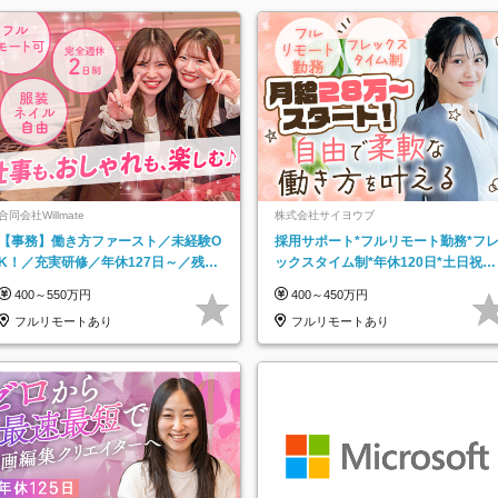
合同会社Willmate
株式会社サイヨウブ
【事務】働き方ファースト／未経験O
採用サポート*フルリモート勤務*フ
K！／充実研修／年休127日～／残業
ックスタイム制*年休120日*土日祝休
なし／平均20代／リモートOK
み*残業ほぼなし*育児中社員8割以上
400～550万円
400～450万円
フルリモートあり
フルリモートあり