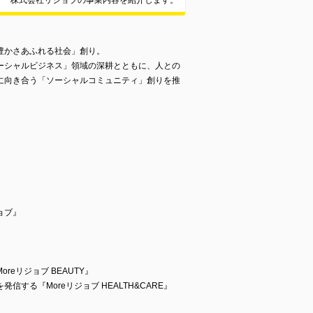
株式会社リジョブの事業内容を紹介します。
豊かさあふれる社会」創り。
ーシャルビジネス」領域の深耕とともに、人との
に向き合う「ソーシャルコミュニティ」創りを推
ョブ』
eリジョブ BEAUTY』
する『Moreリジョブ HEALTH&CARE』