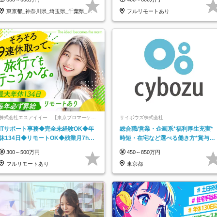
東京都_神奈川県_埼玉県_千葉県_大
フルリモートあり
阪府…
株式会社エスアイイー 【東京プロマーケッ
サイボウズ株式会社
ト上場】
ITサポート事務◆完全未経験OK◆年
総合職/営業・企画系*福利厚生充実*
休134日◆リモートOK◆残業月7h以
時短・在宅など選べる働き方*賞与年
下◆賞与年3回◆5年目まで必ず昇給
2回
300～500万円
450～850万円
フルリモートあり
東京都