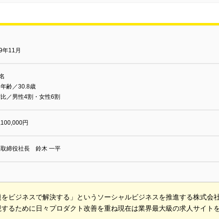
09年11月
0名
年齢／30.8歳
比／男性4割・女性6割
,100,000円
取締役社長 鈴木 一平
題をビジネスで解決する」というソーシャルビジネスを推進する株式会
現するために日々プロダクト改善を重ね現在は業界最大級の求人サイト