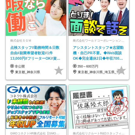
株式会社ＳＧＭ
株式会社ワールドコーポレーション 採用事業部【上場グループ】
点検スタッフ#勤務時間＆日数
アシスタントスタッフ★志望動
自由#副業希望者歓迎#1件
機・自己PR不要。◆Web面談
13,000円#フリーターOK#資格
OK◆完全週休2日◆年収700万
スキル不要
円可/p13
非公開
350～600万円
東京都_神奈川県
東京都_神奈川県_埼玉県_千葉県_大阪府…
GMOコネクトHR株式会社【GMOインターネットグループ】
株式会社リクルートR&Dスタッフィング【リクルートグループ】