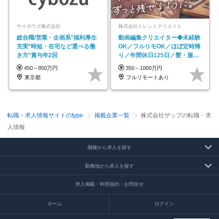
サイボウズ株式会社
株式会社トレンドクリエイト
総合職/営業・企画系*福利厚生
動画編集クリエイター◆未経験
充実*時短・在宅など選べる働
OK／フルリモOK／ほぼ定時帰
き方*賞与年2回
り／年間休日125日／髪・服・
ネイル自由／副業OK
450～850万円
350～1000万円
東京都
フルリモートあり
転職・求人情報サイトのtype
掲載企業一覧
株式会社ザップの転職・求
人情報
職種から求人を探す
勤務地から求人を探す
求人掲載・利用規約・お問合せ
ホーム
ログイン