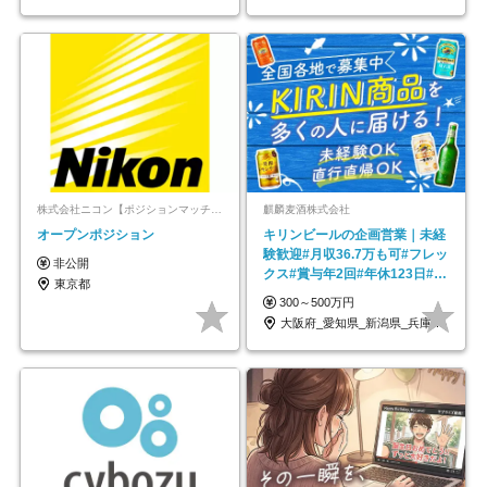
株式会社ニコン【ポジションマッチ登録】
麒麟麦酒株式会社
オープンポジション
キリンビールの企画営業｜未経
験歓迎#月収36.7万も可#フレッ
非公開
クス#賞与年2回#年休123日#完
東京都
全週休2日制
300～500万円
大阪府_愛知県_新潟県_兵庫県_福岡県