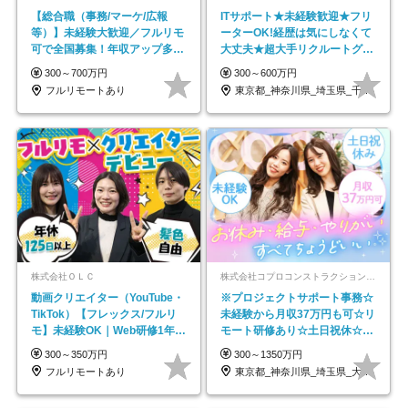
【総合職（事務/マーケ/広報
ITサポート★未経験歓迎★フリ
等）】未経験大歓迎／フルリモ
ーターOK!経歴は気にしなくて
可で全国募集！年収アップ多数
大丈夫★超大手リクルートグル
★年休最大130日★
ープの正社員/sg
300～700万円
300～600万円
フルリモートあり
東京都_神奈川県_埼玉県_千葉県_大阪府…
株式会社ＯＬＣ
株式会社コプロコンストラクション【東証プライム上場コプロ・ホールディングス子会社】
動画クリエイター（YouTube・
※プロジェクトサポート事務☆
TikTok）【フレックス/フルリ
未経験から月収37万円も可☆リ
モ】未経験OK｜Web研修1年間
モート研修あり☆土日祝休☆20
｜副業OK
代～30代活躍/b
300～350万円
300～1350万円
フルリモートあり
東京都_神奈川県_埼玉県_大阪府_愛知県…