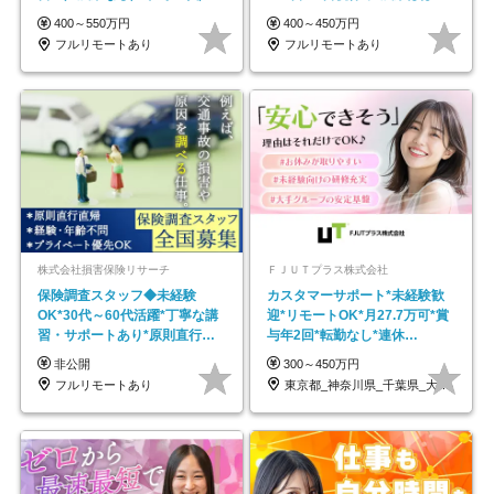
モートOK
し*育児中社員8割以上
400～550万円
400～450万円
フルリモートあり
フルリモートあり
株式会社損害保険リサーチ
ＦＪＵＴプラス株式会社
保険調査スタッフ◆未経験
カスタマーサポート*未経験歓
OK*30代～60代活躍*丁寧な講
迎*リモートOK*月27.7万可*賞
習・サポートあり*原則直行直
与年2回*転勤なし*連休
帰／全国募集・業務委託
OK/ZE010232
非公開
300～450万円
フルリモートあり
東京都_神奈川県_千葉県_大阪府_愛知県…