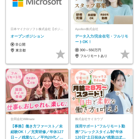
日本マイクロソフト株式会社【ポジションマッチ登録】
Apollon株式会社
オープンポジション
データ入力/完全在宅・フルリモ
ートOK！
非公開
300～550万円
東京都
フルリモートあり
合同会社Willmate
株式会社サイヨウブ
【事務】働き方ファースト／未
採用サポート*フルリモート勤
経験OK！／充実研修／年休127
務*フレックスタイム制*年休
日～／残業なし／平均20代／リ
120日*土日祝休み*残業ほぼな