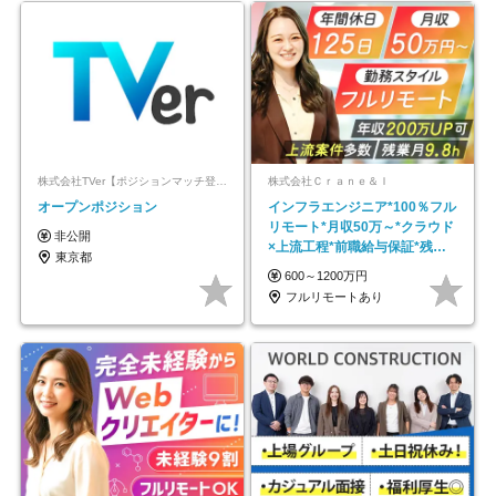
株式会社TVer【ポジションマッチ登録】
株式会社Ｃｒａｎｅ＆Ｉ
オープンポジション
インフラエンジニア*100％フル
リモート*月収50万～*クラウド
非公開
×上流工程*前職給与保証*残業
東京都
月9.8h
600～1200万円
フルリモートあり