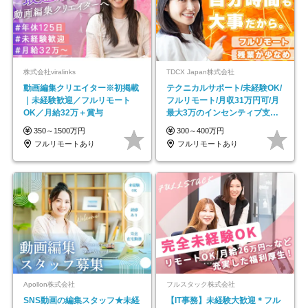
株式会社viralinks
TDCX Japan株式会社
動画編集クリエイター※初掲載
テクニカルサポート/未経験OK/
｜未経験歓迎／フルリモート
フルリモート/月収31万円可/月
OK／月給32万＋賞与
最大3万のインセンティブ支給/
平均年齢33歳
350～1500万円
300～400万円
フルリモートあり
フルリモートあり
Apollon株式会社
フルスタック株式会社
SNS動画の編集スタッフ★未経
【IT事務】未経験大歓迎＊フル