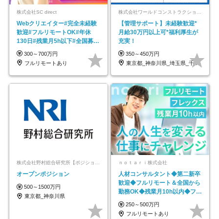
株式会社SC direct
株式会社ワールドコンストラクション 【東証一部】 (ワールドホールディングス・グループ)
Webクリエイター#完全未経験
【管理サポート】未経験歓迎*
歓迎#フルリモートOK#年休
月給30万円以上可*福利厚生が
130日#残業月5h以下#全国募集
充実！
#最大1年の研修
300～700万円
350～450万円
フルリモートあり
東京都_神奈川県_埼玉県_千葉県_大阪府…
株式会社野村総合研究所【ポジションマッチ登録】
ｎｏｔａｒｉ株式会社
オープンポジション
人材コンサルタント◆第二新卒
歓迎◆フルリモート＆全国から
500～1500万円
勤務OK◆残業月10h以内◆フレ
東京都_神奈川県
ックス制
250～500万円
フルリモートあり