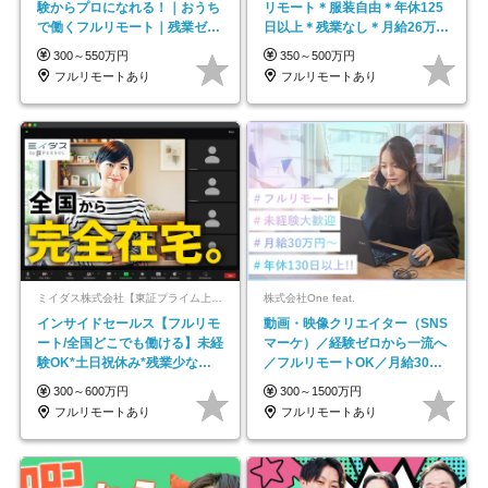
験からプロになれる！｜おうち
リモート＊服装自由＊年休125
で働くフルリモート｜残業ゼロ
日以上＊残業なし＊月給26万円
で18時退勤◎
以上
300～550万円
350～500万円
フルリモートあり
フルリモートあり
ミイダス株式会社【東証プライム上場パーソルグループ】
株式会社One feat.
インサイドセールス【フルリモ
動画・映像クリエイター（SNS
ート/全国どこでも働ける】未経
マーケ）／経験ゼロから一流へ
験OK*土日祝休み*残業少なめ*
／フルリモートOK／月給30万
在宅勤務手当あり
円～／年休130日以上
300～600万円
300～1500万円
フルリモートあり
フルリモートあり