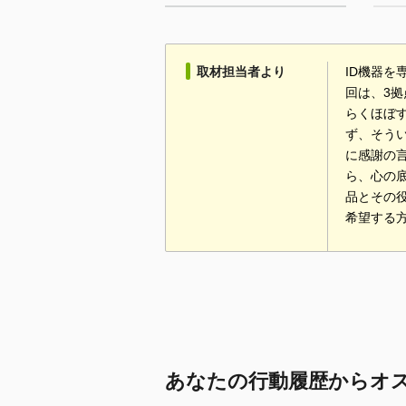
取材担当者より
ID機器
回は、3
らくほぼ
ず、そう
に感謝の
ら、心の
品とその
希望する
あなたの行動履歴からオ