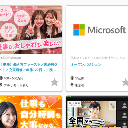
合同会社Willmate
日本マイクロソフト株式会社【ポジションマ
ッチ登録】
【事務】働き方ファースト／未経験O
オープンポジション
K！／充実研修／年休127日～／残業
なし／平均20代／リモートOK
400～550万円
非公開
フルリモートあり
東京都