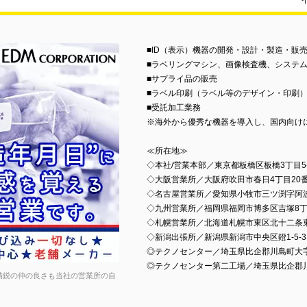
■ID（表示）機器の開発・設計・製造・販
■ラベリングマシン、画像検査機、システ
■サプライ品の販売
■ラベル印刷（ラベル等のデザイン・印刷
■受託加工業務
※海外から優秀な機器を導入し、国内向け
≪所在地≫
◇本社/営業本部／東京都板橋区板橋3丁目5
◇大阪営業所／大阪府吹田市春日4丁目20番
◇名古屋営業所／愛知県小牧市三ツ渕字阿波戸
◇九州営業所／福岡県福岡市博多区吉塚8丁
◇札幌営業所／北海道札幌市東区北十二条東
◇新潟出張所／新潟県新潟市中央区鐙1-5-3
◎テクノセンター／埼玉県比企郡川島町大字戸
◎テクノセンター第二工場／埼玉県比企郡川島
精鋭の仲の良さも当社の営業所の自