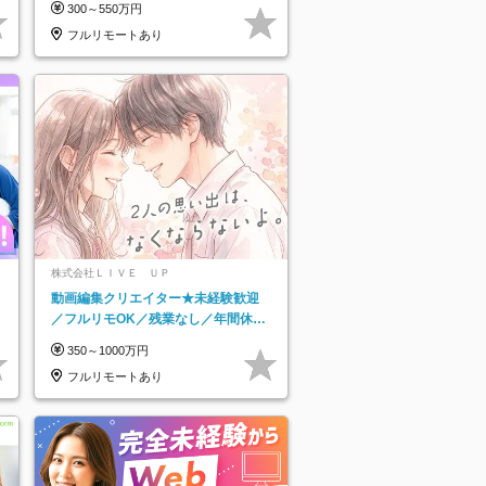
300～550万円
フルリモートあり
株式会社ＬＩＶＥ ＵＰ
動画編集クリエイター★未経験歓迎
／フルリモOK／残業なし／年間休日
125日／髪・服・ネイル自由／研修充
350～1000万円
実で安心
フルリモートあり