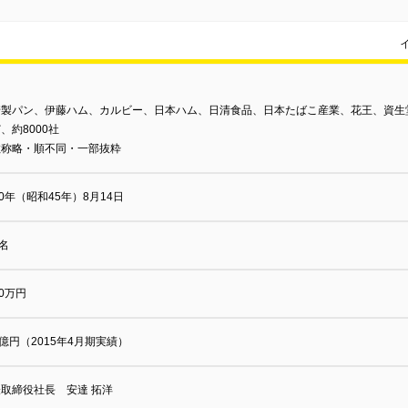
崎製パン、伊藤ハム、カルビー、日本ハム、日清食品、日本たばこ産業、花王、資生
、約8000社
敬称略・順不同・一部抜粋
70年（昭和45年）8月14日
4名
00万円
4億円（2015年4月期実績）
取締役社長 安達 拓洋