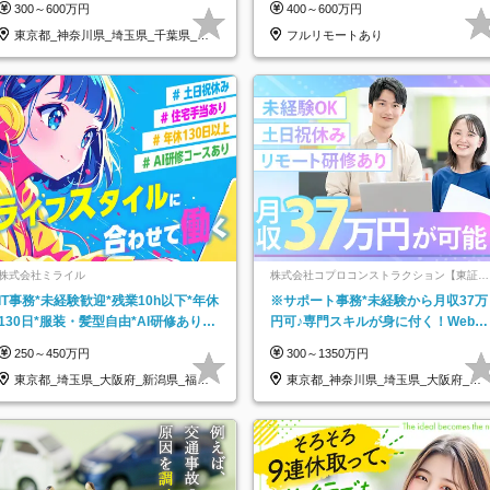
300～600万円
400～600万円
東京都_神奈川県_埼玉県_千葉県_大
フルリモートあり
阪府…
株式会社ミライル
株式会社コプロコンストラクション【東証プ
ライム上場コプロ・ホールディングス子会
IT事務*未経験歓迎*残業10h以下*年休
※サポート事務*未経験から月収37万
社】
130日*服装・髪型自由*AI研修あり*
円可♪専門スキルが身に付く！Web面
住宅手当あり*転勤なし
接＆リモート研修も充実♪/a
250～450万円
300～1350万円
東京都_埼玉県_大阪府_新潟県_福岡
東京都_神奈川県_埼玉県_大阪府_愛
県
知県…