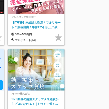
フルスタック株式会社
【IT事務】未経験大歓迎＊フルリモー
日
ト＊服装自由＊年休125日以上＊残業
り
なし＊月給26万円以上
350～500万円
フルリモートあり
Apollon株式会社
SNS動画の編集スタッフ★未経験か
らプロになれる！｜おうちで働くフ
ルリモート｜残業ゼロで18時退勤◎