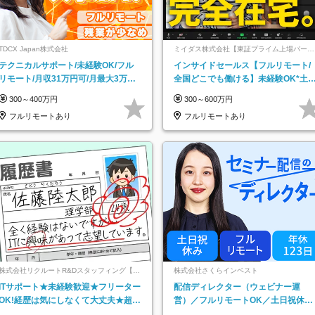
TDCX Japan株式会社
ミイダス株式会社【東証プライム上場パーソ
ルグループ】
テクニカルサポート/未経験OK/フル
インサイドセールス【フルリモート/
リモート/月収31万円可/月最大3万の
全国どこでも働ける】未経験OK*土
インセンティブ支給/平均年齢33歳
祝休み*残業少なめ*在宅勤務手当あ
300～400万円
300～600万円
フルリモートあり
フルリモートあり
株式会社リクルートR&Dスタッフィング【リ
株式会社さくらインベスト
クルートグループ】
ITサポート★未経験歓迎★フリーター
配信ディレクター（ウェビナー運
OK!経歴は気にしなくて大丈夫★超大
営）／フルリモートOK／土日祝休み
手リクルートグループの正社員/sg
／年休123日／年収600万円可