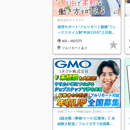
株式会社サイヨウブ
採用サポート*フルリモート勤務*フレ
ックスタイム制*年休120日*土日祝休
み*残業ほぼなし*育児中社員8割以上
400～450万円
フルリモートあり
GMOコネクトHR株式会社【GMOインターネ
ットグループ】
【総合職（事務/マーケ/広報等）】未
経験大歓迎／フルリモ可で全国募
集！年収アップ多数★年休最大130日