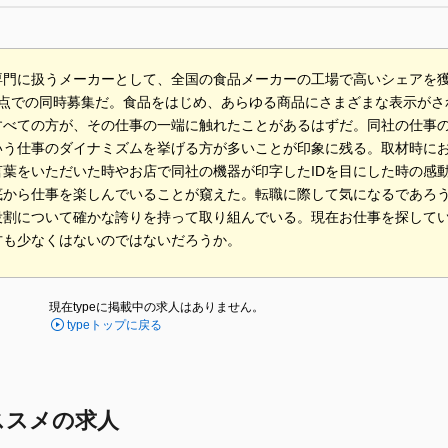
を専門に扱うメーカーとして、全国の食品メーカーの工場で高いシェアを
拠点での同時募集だ。食品をはじめ、あらゆる商品にさまざまな表示がさ
すべての方が、その仕事の一端に触れたことがあるはずだ。同社の仕事
いう仕事のダイナミズムを挙げる方が多いことが印象に残る。取材時に
言葉をいただいた時やお店で同社の機器が印字したIDを目にした時の感
底から仕事を楽しんでいることが窺えた。転職に際して気になるであろ
役割について確かな誇りを持って取り組んでいる。現在お仕事を探して
方も少なくはないのではないだろうか。
現在typeに掲載中の求人はありません。
typeトップに戻る
ススメの求人