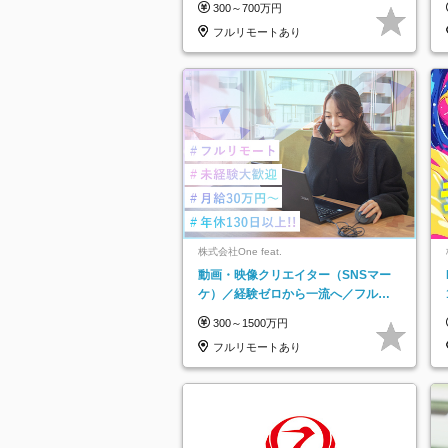
300～700万円
★
フルリモートあり
株式会社One feat.
動画・映像クリエイター（SNSマー
ケ）／経験ゼロから一流へ／フルリ
モートOK／月給30万円～／年休130
300～1500万円
日以上
フルリモートあり