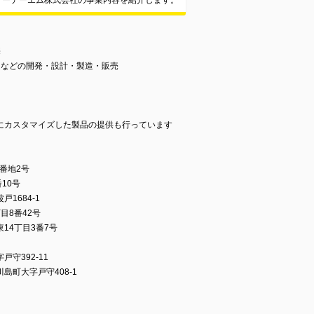
イーデーエム株式会社の事業内容を紹介します。
売
ムなどの開発・設計・製造・販売
）
にカスタマイズした製品の提供も行っています
番地2号
10号
1684-1
目8番42号
14丁目3番7号
守392-11
町大字戸守408-1