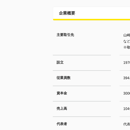
企業概要
主要取引先
山
など
※
設立
19
従業員数
39
資本金
30
売上高
10
代表者
代表