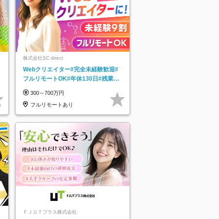
株式会社SC direct
Webクリエイター#完全未経験歓迎#
フルリモートOK#年休130日#残業月
5h以下#全国募集#最大1年の研修
300～700万円
フルリモートあり
ＦＪＵＴプラス株式会社