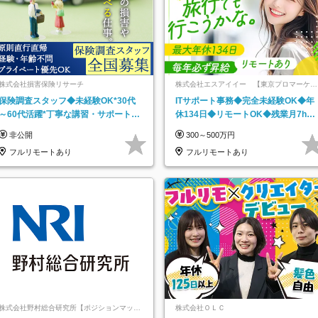
株式会社損害保険リサーチ
株式会社エスアイイー 【東京プロマーケッ
ト上場】
保険調査スタッフ◆未経験OK*30代
ITサポート事務◆完全未経験OK◆年
～60代活躍*丁寧な講習・サポートあ
休134日◆リモートOK◆残業月7h以
り*原則直行直帰／全国募集・業務委
下◆賞与年3回◆5年目まで必ず昇給
非公開
300～500万円
託
フルリモートあり
フルリモートあり
株式会社野村総合研究所【ポジションマッチ
株式会社ＯＬＣ