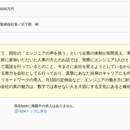
5000万円
表取締役社長／日下部 昭
じて、同社の「エンジニアの声を拾う」という企業の体制が垣間見え、
取材に参加いただいた人事の方とのお話では、実際にエンジニア1人ひと
して面談を行っているとのこと。今まさに会社を変えようとしているか
ける努力を会社としても行っており、真摯にあなた自身のキャリアにも
、リモートワークの導入、月1回の定例会など、エンジニアの働き方に対
の会社の真の魅力は、数字では表せない人を大切にする文化にあると確
現在typeに掲載中の求人はありません。
typeトップに戻る