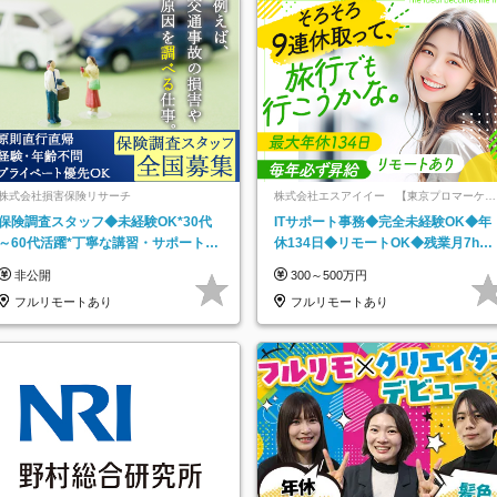
株式会社損害保険リサーチ
株式会社エスアイイー 【東京プロマーケッ
ト上場】
保険調査スタッフ◆未経験OK*30代
ITサポート事務◆完全未経験OK◆年
～60代活躍*丁寧な講習・サポートあ
休134日◆リモートOK◆残業月7h以
り*原則直行直帰／全国募集・業務委
下◆賞与年3回◆5年目まで必ず昇給
非公開
300～500万円
託
フルリモートあり
フルリモートあり