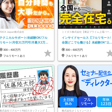
TDCX Japan株式会社
ミイダス株式会社【東証プライム上場パーソ
ルグループ】
テクニカルサポート/未経験OK/フル
インサイドセールス【フルリモート/
リモート/月収31万円可/月最大3万の
全国どこでも働ける】未経験OK*土
インセンティブ支給/平均年齢33歳
祝休み*残業少なめ*在宅勤務手当あ
300～400万円
300～600万円
フルリモートあり
フルリモートあり
株式会社リクルートR&Dスタッフィング【リ
株式会社さくらインベスト