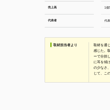
売上高
1億
代表者
代
取材担当者より
取材を通
感じた。
ーで分担
に耳を傾
の少なさ
じて、こ