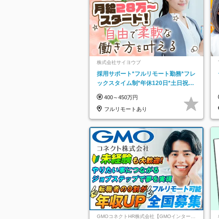
株式会社サイヨウブ
採用サポート*フルリモート勤務*フレ
ックスタイム制*年休120日*土日祝休
み*残業ほぼなし*育児中社員8割以上
400～450万円
フルリモートあり
GMOコネクトHR株式会社【GMOインターネ