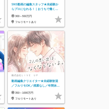
SNS動画の編集スタッフ★未経験か
らプロになれる！｜おうちで働くフ
ルリモート｜残業ゼロで18時退勤◎
300～550万円
フルリモートあり
株式会社ＬＩＶＥ ＵＰ
動画編集クリエイター★未経験歓迎
／フルリモOK／残業なし／年間休日
125日／髪・服・ネイル自由／研修充
350～1000万円
実で安心
フルリモートあり