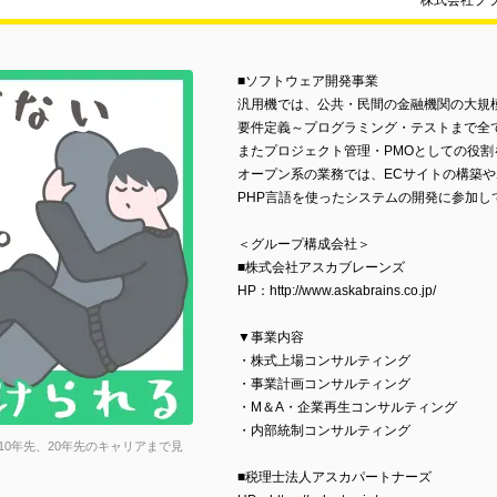
株式会社プ
■ソフトウェア開発事業
汎用機では、公共・民間の金融機関の大規
要件定義～プログラミング・テストまで全
またプロジェクト管理・PMOとしての役
オープン系の業務では、ECサイトの構築や
PHP言語を使ったシステムの開発に参加し
＜グループ構成会社＞
■株式会社アスカブレーンズ
HP：http://www.askabrains.co.jp/
▼事業内容
・株式上場コンサルティング
・事業計画コンサルティング
・M＆A・企業再生コンサルティング
・内部統制コンサルティング
0年先、20年先のキャリアまで見
■税理士法人アスカパートナーズ