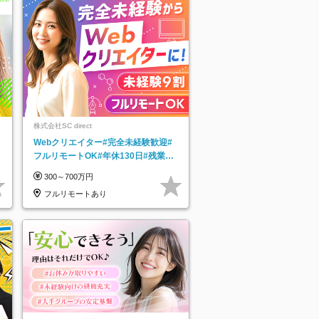
株式会社SC direct
Webクリエイター#完全未経験歓迎#
フルリモートOK#年休130日#残業月
5h以下#全国募集#最大1年の研修
300～700万円
フルリモートあり