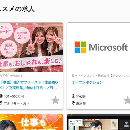
ススメの求人
合同会社Willmate
日本マイクロソフト株式会社【ポジションマ
ッチ登録】
【事務】働き方ファースト／未経験O
オープンポジション
K！／充実研修／年休127日～／残業
なし／平均20代／リモートOK
400～550万円
非公開
フルリモートあり
東京都