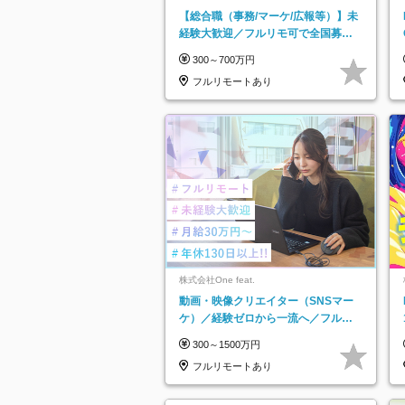
ットグループ】
【総合職（事務/マーケ/広報等）】未
経験大歓迎／フルリモ可で全国募
集！年収アップ多数★年休最大130日
300～700万円
★
フルリモートあり
株式会社One feat.
動画・映像クリエイター（SNSマー
ケ）／経験ゼロから一流へ／フルリ
モートOK／月給30万円～／年休130
300～1500万円
日以上
フルリモートあり