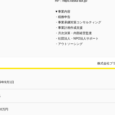
HP：https://aska-tax.jp/
▼事業内容
・税務申告
・事業承継対策コンサルティング
・事業計画作成支援
・月次決算・内部経営監査
・社団法人・NPO法人サポート
・アウトソーシング
株式会社プ
09年9月1日
名
100万円