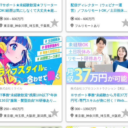
クルートグループ】
ITサポート★未経験歓迎★フリーター
配信ディレクター（ウェビナー運
OK!経歴は気にしなくて大丈夫★超大
営）／フルリモートOK／土日祝休み
手リクルートグループの正社員/sg
／年休123日／年収600万円可
300～600万円
400～600万円
東京都_神奈川県_埼玉県_千葉県_大
フルリモートあり
阪府…
株式会社ミライル
株式会社コプロコンストラクション【東証プ
ライム上場コプロ・ホールディングス子会
IT事務*未経験歓迎*残業10h以下*年休
※サポート事務*未経験から月収37万
社】
130日*服装・髪型自由*AI研修あり*
円可♪専門スキルが身に付く！Web面
住宅手当あり*転勤なし
接＆リモート研修も充実♪/a
250～450万円
300～1350万円
東京都_埼玉県_大阪府_新潟県_福岡
東京都_神奈川県_埼玉県_大阪府_愛
県
知県…